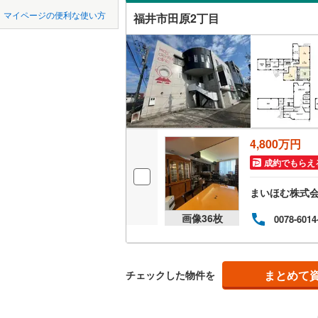
中国
鳥取
マイページの便利な使い方
福井市田原2丁目
浜別所町
吹き抜け
四国
徳島
布施田町
二世帯向
文京
(
1
)
サービス
九州・沖縄
福岡
八ツ島町
立地
下馬
(
2
)
最寄りの
4,800万円
0
0
0
0
0
0
該当物件
該当物件
該当物件
該当物件
該当物件
該当物件
件
件
件
件
件
件
舟橋黒竜
成約でもらえ
配置、向き、
まいほむ株式
前道6m
画像
36
枚
0078-6014
平坦地
（
LD
まとめて
チェックした物件を
リビング
（
0
）