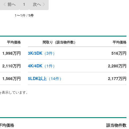
前へ
1
次へ
1
〜
1
件 /
1
件
ッチン
（
0
）
対面キッチン
（
0
）
契約、入居関連など
平均価格
間取り（該当物件数）
平均価格
能
（
0
）
1,998万円
3K/3DK
（
3
件）
516万円
2,110万円
4K/4DK
（
1
件）
2,280万円
機あり
（
0
）
1,566万円
5LDK以上
（
14
件）
2,177万円
を表示しています。
インクローゼット
床下収納
（
0
）
庭
平均価格
該当物件数