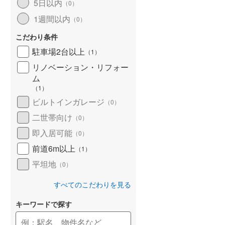
5日以内
（
0
）
1週間以内
（
0
）
こだわり条件
駐車場2台以上
（
1
）
リノベーション・リフォー
ム
（
1
）
ビルトインガレージ
（
0
）
二世帯向け
（
0
）
即入居可能
（
0
）
前道6m以上
（
1
）
平坦地
（
0
）
すべてのこだわりを見る
キーワードで探す