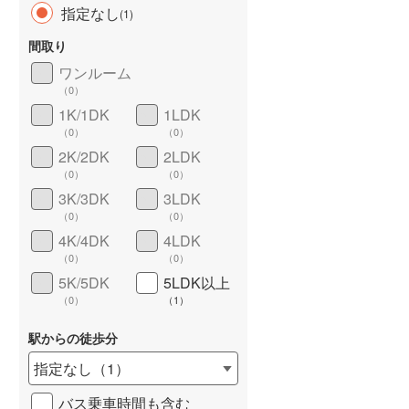
指定なし
(
1
)
間取り
ワンルーム
（
0
）
長期優良住宅
（
0
）
1K/1DK
1LDK
（
0
）
（
0
）
2K/2DK
2LDK
（
0
）
（
0
）
3K/3DK
3LDK
（
0
）
（
0
）
4K/4DK
4LDK
詳しく見る
（
0
）
（
0
）
5K/5DK
5LDK以上
（
0
）
（
1
）
駅からの徒歩分
指定なし
（
1
）
バス乗車時間も含む