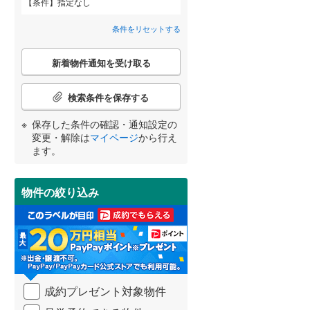
条件
指定なし
引目町
(
1
)
間取り変更可能
（
0
）
条件をリセットする
冬野町
(
1
)
3階建て以上
（
1
）
こ
新着物件通知を受け取る
の
松本
(
1
)
宮崎
鹿児島
沖縄
検
索
検索条件を保存する
江尻ケ丘町
(
2
)
条
件
保存した条件の確認・通知設定の
片粕町
(
1
)
で
小学校まで1km以内
（
0
）
変更・解除は
マイページ
から行え
通
する
る
条件をリセットする
条件をリセットする
条件をリセットする
条件をリセットする
条件をリセットする
条件をリセットする
ます。
知
を
受
物件の絞り込み
南道路
（
1
）
け
取
る
・
条
件
を
成約プレゼント対象物件
マ
イ