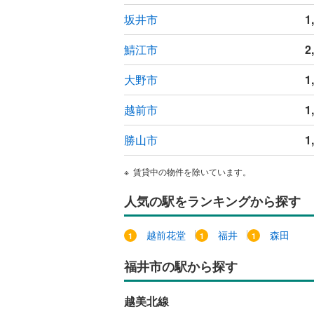
ウッドデ
坂井市
1
鯖江市
2
構造・規模・
耐震、免
大野市
1
（
0
）
越前市
1
オンライン対
勝山市
1
オンライ
賃貸中の物件を除いています。
オンライ
人気の駅をランキングから探す
越前花堂
福井
森田
福井市の駅から探す
越美北線