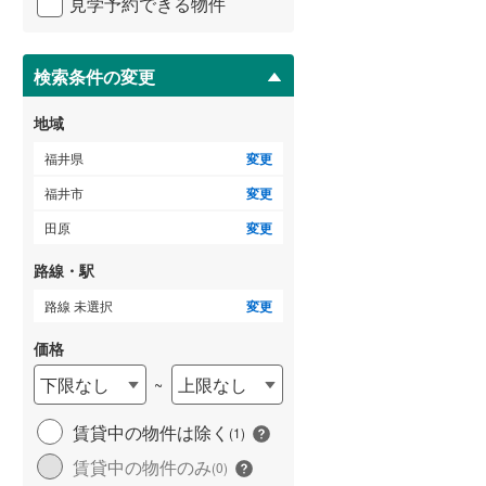
見学予約できる物件
ペ
ー
ジ
に
検索条件の変更
保
存
地域
す
る
福井県
変更
福井市
変更
田原
変更
路線・駅
路線 未選択
変更
価格
下限なし
上限なし
~
賃貸中の物件は除く
(
1
)
賃貸中の物件のみ
(
0
)