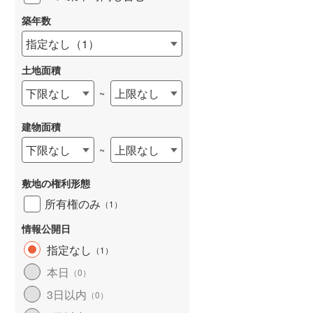
築年数
指定なし
（
1
）
土地面積
下限なし
上限なし
~
建物面積
下限なし
上限なし
~
敷地の権利形態
所有権のみ
（
1
）
情報公開日
指定なし
（
1
）
本日
（
0
）
3日以内
（
0
）