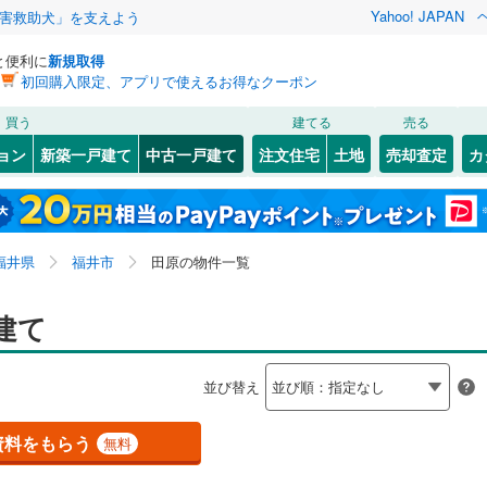
Yahoo! JAPAN
害救助犬」を支えよう
と便利に
新規取得
初回購入限定、アプリで使えるお得なクーポン
検索条件を保存しました
買う
建てる
売る
0
)
小浜線
(
0
)
リノベーション
ョン
新築一戸建て
中古一戸建て
注文住宅
土地
売却査定
カ
この検索条件の新着物件通知は、
マイページ
から設定できます。
線
(
0
)
ション・リフォーム
築古・築30年以上
（
1
）
0
)
)
敦賀市
糸崎町
(
(
17
1
)
)
岩手
宮城
秋田
山形
8
)
)
勝山市
花月
(
1
(
)
7
)
ンふくい
(
0
)
福井鉄道福武線
(
1
)
福井県、福井市、田原
神奈川
埼玉
千葉
茨城
福井県
福井市
田原の物件一覧
町
(
8
(
)
1
)
越前市
北四ツ居町
(
16
)
(
1
)
鉄道三国芦原線
(
1
)
平寺町
0
)
）
(
3
)
今立郡池田町
下森田藤巻町
オール電化
（
(
(
0
0
1
）
)
)
長野
富山
石川
福井
建て
検索条件を保存する
前町
台以上
(
1
)
(
8
（
)
1
）
三方郡美浜町
高木北
ビルトインガレージ
(
1
)
(
0
)
（
0
）
閉じる
閉じる
お気に入りリストを見る
お気に入りリストを見る
閉じる
閉じる
岐阜
静岡
三重
並び替え
おい町
タ付インターホン
(
0
)
三方上中郡若狭町
月見
防犯カメラ
(
1
)
（
0
）
(
0
)
マイページ
兵庫
京都
滋賀
奈良
)
西板垣町
(
1
)
資料をもらう
無料
全体
)
花堂北
(
2
)