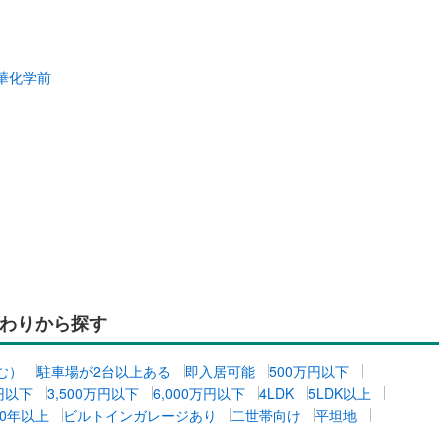
華化学前
わりから探す
む）
駐車場が2台以上ある
即入居可能
500万円以下
万円以下
3,500万円以下
6,000万円以下
4LDK
5LDK以上
0年以上
ビルトインガレージあり
二世帯向け
平坦地