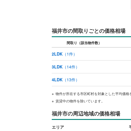
キッチン
独立型キ
福井市の間取りごとの価格相場
販売、価格、
間取り（該当物件数）
即入居可
2LDK
（
1
件）
浴室
3LDK
（
14
件）
浴室乾燥
4LDK
（
13
件）
収納
物件が所在する市区町村を対象とした平均価格
賃貸中の物件を除いています。
ウォーク
（
0
）
福井市の周辺地域の価格相場
バルコニー、
エリア