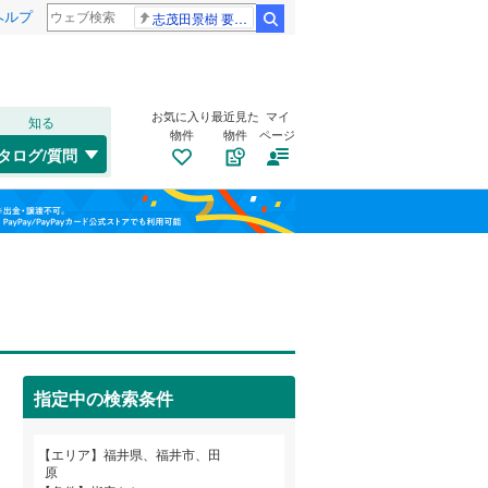
ヘルプ
志茂田景樹 要介護5
検索
お気に入り
最近見た
マイ
知る
物件
物件
ページ
越美北線
(
0
)
タログ/質問
小浜市
運動公園
(
8
(
)
1
)
福島
鯖江市
加茂河原町
(
24
)
(
1
)
えちぜん鉄道勝山永平寺線
(
0
)
栃木
群馬
山梨
坂井市
毛矢
(
1
(
)
25
)
南条郡南越前町
末町
トイレ２か所
(
1
)
（
(
1
1
）
)
大飯郡高浜町
高木中央
太陽光発電システム
(
2
)
(
2
)
（
0
）
指定中の検索条件
灯明寺
(
1
)
和歌山
西学園
(
1
)
エリア
福井県、福井市、田
原
花堂南
(
1
)