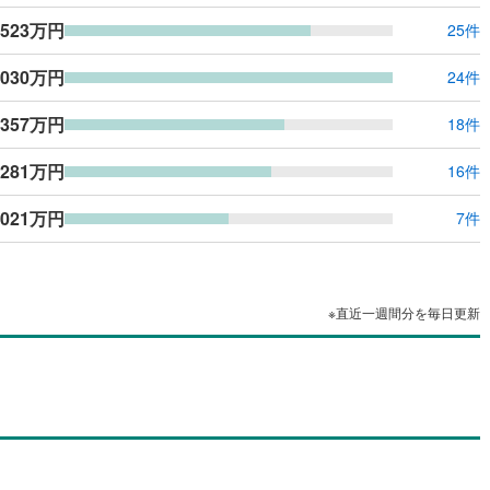
ッキあり
（
0
）
,523万円
25件
,030万円
施工・品質・工法関連
24件
震、制震構造
住宅性能評価付き
（
0
）
,357万円
18件
,281万円
16件
応
,021万円
7件
ン内見(相談)可
（
0
）
IT重説可
（
1
）
ン対応とは？
※直近一週間分を毎日更新