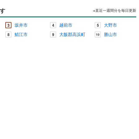
す
※直近一週間分を毎日更新
坂井市
越前市
大野市
3
4
5
鯖江市
大飯郡高浜町
勝山市
8
9
10