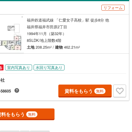
島根
岡山
広島
山口
リフォーム
(
1
)
春山
(
1
)
（
0
）
バリアフリー住宅
（
0
）
香川
愛媛
高知
福井鉄道福武線 「仁愛女子高校」駅 徒歩8分 他
(
1
)
渕町
(
2
)
け
（
0
）
平屋・1階建て
（
0
）
保存した条件を見る
福井県福井市田原2丁目
本堂町
(
2
)
ルーム（納戸）
（
0
）
佐賀
長崎
熊本
大分
1994年11月（築32年）
8SLDK/地上階数4階
(
1
)
脇三ケ町
(
1
)
土地
208.25m
/
建物
462.21m
2
2
江守中
(
1
)
駅が始発駅
（
0
）
海まで2km以内
（
0
）
この条件で検索する
この条件で検索する
この条件で検索する
この条件で検索する
この条件で検索する
この条件で検索する
市区町村以下を選択
市区町村を選択す
駅を選択する
(
1
)
舟橋新
(
1
)
室内写真あり
水回り写真あり
る
建ち方、日当たり
会社
以上
（
1
）
角地
（
0
）
資料をもらう
-58605
無料
0
）
資料をもらう
無料
ダイニング15畳以上