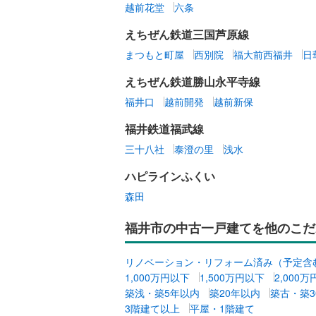
越前花堂
六条
えちぜん鉄道三国芦原線
まつもと町屋
西別院
福大前西福井
日
えちぜん鉄道勝山永平寺線
福井口
越前開発
越前新保
福井鉄道福武線
三十八社
泰澄の里
浅水
ハピラインふくい
森田
福井市の中古一戸建てを他のこだ
リノベーション・リフォーム済み（予定含
1,000万円以下
1,500万円以下
2,000
築浅・築5年以内
築20年以内
築古・築3
3階建て以上
平屋・1階建て