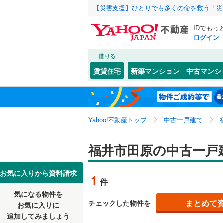
【災害支援】ひとりでも多くの命を救う「災
IDでもっ
ログイン
借りる
北海道
JR
北海道
北陸本線
(
こだわり条件
リフォーム、
賃貸住宅
新築マンション
中古マンシ
北陸新幹
リノベー
福井市
鮎川町
(
(
5
2
東北
青森
（
1
）
大野市
大島町
(
(
1
2
私鉄・その他
ハピライ
関東
東京
Yahoo!不動産トップ
中古一戸建て
設備
あわら市
河合寄安
えちぜん
吉田郡永
三郎丸
床暖房
(
（
2
信越・北陸
新潟
福井市田原の中古一戸
丹生郡越
砂子坂町
駐車場2
東海
愛知
お気に入りから資料請求
1
件
大飯郡お
田原
ＴＶモニ
(
1
)
気になる物件を
（
0
）
近畿
大阪
中角町
(
1
まとめて
チェックした物件を
お気に入りに
追加してみましょう
間取り、居室
羽坂町
(
1