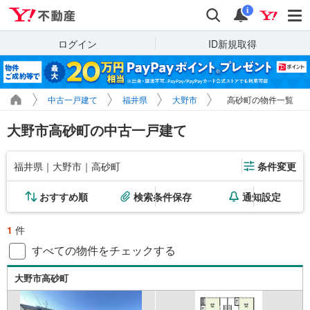
Yahoo!不動産
検索
通知
i
ログイン
ID新規取得
中古一戸建て
福井県
大野市
高砂町の物件一覧
大野市高砂町の中古一戸建て
福井県｜大野市｜高砂町
条件変更
おすすめ順
検索条件保存
通知設定
1
件
すべての物件をチェックする
大野市高砂町