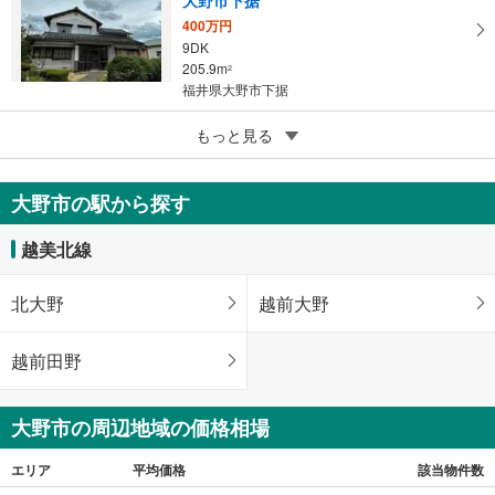
400万円
9DK
205.9m
2
福井県大野市下据
5
もっと見る
成約でもらえる
大野市中野町4丁目
2,049万円
大野市の駅から探す
4SLDK
152.64m
2
越美北線
福井県大野市中野町4丁目
北大野
越前大野
越前田野
大野市の周辺地域の価格相場
エリア
平均価格
該当物件数