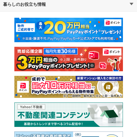
暮らしのお役立ち情報
不動産・住宅
賃貸住宅
通勤・通学時間から探す
地図から探す
マンションカタログ
教えて！住まいの先生
新築マンション
中古マンション
新築一戸建て
中古一戸建て
注文住宅
土地
売却査定