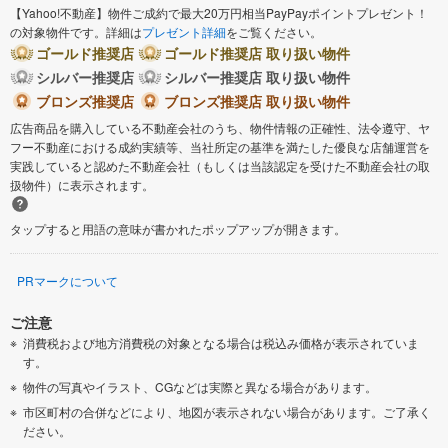
【Yahoo!不動産】物件ご成約で最大20万円相当PayPayポイントプレゼント！
の対象物件です。詳細は
プレゼント詳細
をご覧ください。
ゴールド推奨店
ゴールド推奨店 取り扱い物件
シルバー推奨店
シルバー推奨店 取り扱い物件
ブロンズ推奨店
ブロンズ推奨店 取り扱い物件
広告商品を購入している不動産会社のうち、物件情報の正確性、法令遵守、ヤ
フー不動産における成約実績等、当社所定の基準を満たした優良な店舗運営を
実践していると認めた不動産会社（もしくは当該認定を受けた不動産会社の取
扱物件）に表示されます。
タップすると用語の意味が書かれたポップアップが開きます。
PRマークについて
ご注意
消費税および地方消費税の対象となる場合は税込み価格が表示されていま
す。
物件の写真やイラスト、CGなどは実際と異なる場合があります。
市区町村の合併などにより、地図が表示されない場合があります。ご了承く
ださい。