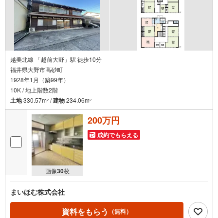
越美北線 「越前大野」駅 徒歩10分
福井県大野市高砂町
1928年1月（築99年）
10K / 地上階数2階
土地
330.57m
/
建物
234.06m
2
2
200万円
成約でもらえる
画像
30
枚
まいほむ株式会社
資料をもらう
（無料）