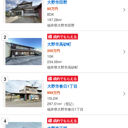
大野市田野
取
80万円
る
8DK
・
197.28m
2
条
福井県大野市田野
件
を
2
成約でもらえる
マ
大野市高砂町
イ
200万円
ペ
10K
ー
234.06m
2
福井県大野市高砂町
ジ
に
3
成約でもらえる
保
大野市春日1丁目
存
す
999万円
10LDK
る
297.51m
（登記）
2
福井県大野市春日1丁目
4
成約でもらえる
大野市下据