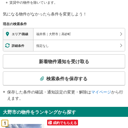
賃貸中の物件を除いています。
気になる物件がなかったら
条件を変更しよう！
現在の検索条件
福井県｜大野市｜高砂町
エリア/路線
指定なし
詳細条件
こ
新着物件通知を受け取る
の
検
索
検索条件を保存する
条
件
保存した条件の確認・通知設定の変更・解除は
マイページ
から行
で
えます。
通
知
大野市の物件をランキングから探す
を
受
1
成約でもらえる
け