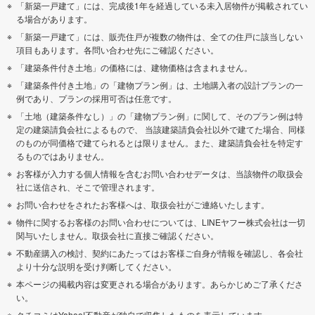
「新築一戸建て」には、完成後1年を経過している未入居物件が掲載されてい
る場合があります。
「新築一戸建て」には、販売住戸が複数の物件は、全ての住戸に該当しない
項目もあります。各問い合わせ先にご確認ください。
「建築条件付き土地」の価格には、建物価格は含まれません。
「建築条件付き土地」の「建物プラン例」は、土地購入者の設計プランの一
例であり、プランの採用可否は任意です。
「土地（建築条件なし）」の「建物プラン例」に関して、そのプラン例は特
定の建築請負会社によるもので、 当該建築請負会社以外で建てた場合、同様
のものが同価格で建てられるとは限りません。また、建築請負会社を特定す
るものではありません。
お客様が入力する個人情報を含むお問い合わせデータは、当該物件の取扱会
社に送信され、そこで管理されます。
お問い合わせをされたお客様へは、取扱会社がご連絡いたします。
物件に関するお客様のお問い合わせについては、LINEヤフー株式会社は一切
関与いたしません。取扱会社に直接ご確認ください。
不動産購入の検討、契約にあたってはお客様ご自身が情報を確認し、各会社
より十分な説明を受け判断してください。
本ページの掲載内容は変更される場合があります。あらかじめご了承くださ
い。
クチコミはYahoo!不動産が独自で収集したものを表示しています。