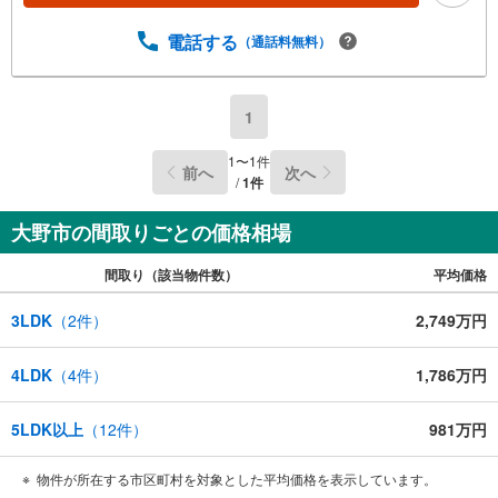
電話する
（通話料無料）
1
1
〜
1
件
前へ
次へ
/
1
件
大野市の間取りごとの価格相場
間取り（該当物件数）
平均価格
3LDK
（
2
件）
2,749万円
4LDK
（
4
件）
1,786万円
5LDK以上
（
12
件）
981万円
物件が所在する市区町村を対象とした平均価格を表示しています。