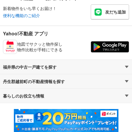
新着物件をいち早くお届け！
友だち追加
便利な機能のご紹介
Yahoo!不動産 アプリ
地図でサクッと物件探し
物件比較が手軽にできる
福井県の中古一戸建てを探す
丹生郡越前町の不動産情報を探す
路線・駅から探す
地域から探す
暮らしのお役立ち情報
不動産・住宅
賃貸住宅
通勤・通学時間から探す
地図から探す
マンションカタログ
教えて！住まいの先生
新築マンション
中古マンション
新築一戸建て
中古一戸建て