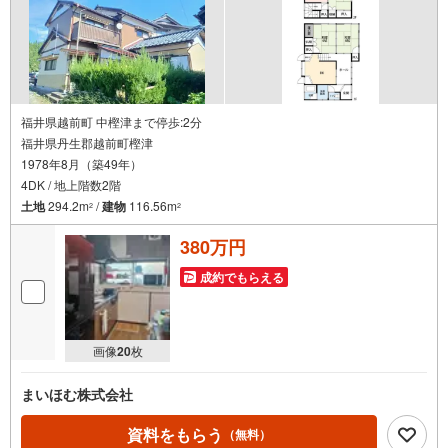
福井県越前町 中樫津まで停歩:2分
福井県丹生郡越前町樫津
1978年8月（築49年）
4DK / 地上階数2階
土地
294.2m
/
建物
116.56m
2
2
380万円
成約でもらえる
画像
20
枚
まいほむ株式会社
資料をもらう
（無料）