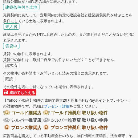
情報公開日が7日以内の場合に表示されます。
建築条件付き土地
売買契約にあたって一定期間内に特定の建設会社と建築請負契約を結ぶことを
条件にしている土地に表示されます。
未入居
建築工事完了日から1年以上経過したものの、まだ誰も住んだことがない住宅に
表示されます。
賃貸中
賃貸中の物件に表示されます。
賃貸中の物件は、原則ご自身でお住まいいただくことができません。
請求済
その物件が資料請求・お問い合わせ済みの場合に表示されます。
既読
その物件を既にご覧になっている場合に表示されます。
成約でもらえる
【Yahoo!不動産】物件ご成約で最大20万円相当PayPayポイントプレゼント！
の対象物件です。詳細は
プレゼント詳細
をご覧ください。
ゴールド推奨店
ゴールド推奨店 取り扱い物件
シルバー推奨店
シルバー推奨店 取り扱い物件
ブロンズ推奨店
ブロンズ推奨店 取り扱い物件
広告商品を購入している不動産会社のうち、物件情報の正確性、法令遵守、ヤ