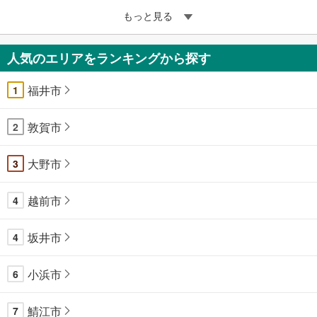
もっと見る
人気のエリアをランキングから探す
福井市
1
敦賀市
2
大野市
3
越前市
4
坂井市
4
小浜市
6
鯖江市
7