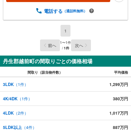
電話する
（通話料無料）
1
1
〜
1
件
前へ
次へ
/
1
件
丹生郡越前町の間取りごとの価格相場
間取り（該当物件数）
平均価格
3LDK
（
1
件）
1,299万円
4K/4DK
（
1
件）
380万円
4LDK
（
2
件）
1,017万円
5LDK以上
（
4
件）
887万円