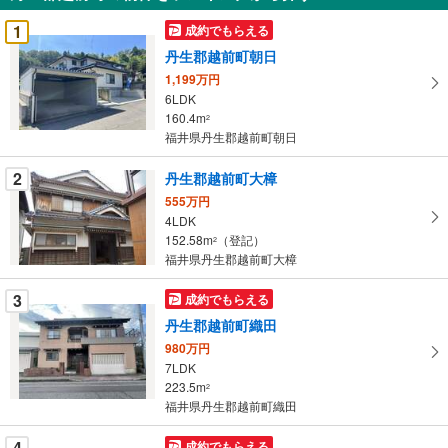
受
1
成約でもらえる
け
丹生郡越前町朝日
取
1,199万円
る
6LDK
・
160.4m
2
条
福井県丹生郡越前町朝日
件
を
2
丹生郡越前町大樟
マ
555万円
イ
4LDK
152.58m
（登記）
ペ
2
福井県丹生郡越前町大樟
ー
ジ
3
成約でもらえる
に
丹生郡越前町織田
保
980万円
存
7LDK
す
223.5m
2
る
福井県丹生郡越前町織田
4
成約でもらえる