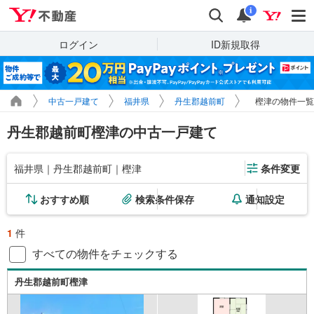
Yahoo!不動産
検索
通知
i
ログイン
ID新規取得
中古一戸建て
福井県
丹生郡越前町
樫津の物件一覧
丹生郡越前町樫津の中古一戸建て
福井県｜丹生郡越前町｜樫津
条件変更
おすすめ順
検索条件保存
通知設定
1
件
すべての物件をチェックする
丹生郡越前町樫津