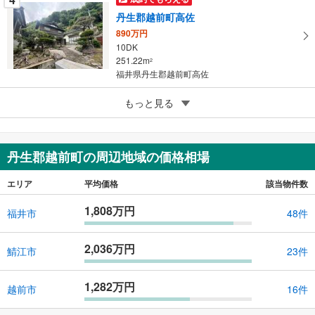
丹生郡越前町高佐
890万円
10DK
251.22m
2
福井県丹生郡越前町高佐
5
もっと見る
成約でもらえる
丹生郡越前町織田
1,299万円
3SLDK
丹生郡越前町の周辺地域の価格相場
127.15m
2
福井県丹生郡越前町織田
エリア
平均価格
該当物件数
1,808万円
福井市
48件
2,036万円
鯖江市
23件
1,282万円
越前市
16件