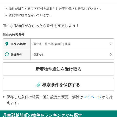
物件が所在する市区町村を対象とした平均価格を表示しています。
賃貸中の物件を除いています。
気になる物件がなかったら
条件を変更しよう！
現在の検索条件
福井県｜丹生郡越前町｜樫津
エリア/路線
指定なし
詳細条件
こ
新着物件通知を受け取る
の
検
索
検索条件を保存する
条
件
保存した条件の確認・通知設定の変更・解除は
マイページ
から行
で
えます。
通
知
丹生郡越前町の物件をランキングから探す
を