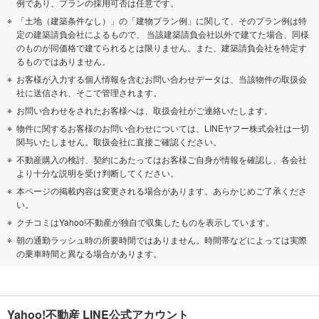
例であり、プランの採用可否は任意です。
「土地（建築条件なし）」の「建物プラン例」に関して、そのプラン例は特
定の建築請負会社によるもので、 当該建築請負会社以外で建てた場合、同様
のものが同価格で建てられるとは限りません。また、建築請負会社を特定す
るものではありません。
お客様が入力する個人情報を含むお問い合わせデータは、当該物件の取扱会
社に送信され、そこで管理されます。
お問い合わせをされたお客様へは、取扱会社がご連絡いたします。
物件に関するお客様のお問い合わせについては、LINEヤフー株式会社は一切
関与いたしません。取扱会社に直接ご確認ください。
不動産購入の検討、契約にあたってはお客様ご自身が情報を確認し、各会社
より十分な説明を受け判断してください。
本ページの掲載内容は変更される場合があります。あらかじめご了承くださ
い。
クチコミはYahoo!不動産が独自で収集したものを表示しています。
朝の通勤ラッシュ時の所要時間ではありません。時間帯などによっては実際
の乗車時間と異なる場合があります。
Yahoo!不動産 LINE公式アカウント