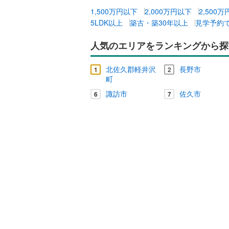
木曽郡木
1,500万円以下
2,000万円以下
2,500
東筑摩郡
キッチン
5LDK以上
築古・築30年以上
見学予約
北安曇郡
独立型キ
人気のエリアをランキングから探
北安曇郡
販売、価格、
北佐久郡軽井沢
長野市
1
2
上高井郡
町
即入居可
諏訪市
佐久市
6
7
下高井郡
浴室
上水内郡
浴室乾燥
収納
ウォーク
（
0
）
バルコニー、