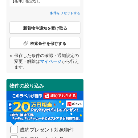
条件
指定なし
北佐久郡御代田町
(
1
)
間取り変更可能
（
0
）
条件をリセットする
小県郡長和町
(
1
)
3階建て以上
（
0
）
こ
新着物件通知を受け取る
の
諏訪郡原村
(
1
)
宮崎
鹿児島
沖縄
検
索
検索条件を保存する
上伊那郡飯島町
(
0
)
条
件
保存した条件の確認・通知設定の
上伊那郡宮田村
(
1
)
で
小学校まで1km以内
（
0
）
変更・解除は
マイページ
から行え
通
する
る
条件をリセットする
条件をリセットする
条件をリセットする
条件をリセットする
条件をリセットする
条件をリセットする
ます。
下伊那郡阿南町
(
0
)
知
を
下伊那郡根羽村
(
0
)
受
物件の絞り込み
南道路
（
0
）
け
下伊那郡天龍村
(
0
)
取
る
下伊那郡豊丘村
(
0
)
・
条
木曽郡南木曽町
(
0
)
件
を
木曽郡大桑村
(
0
)
成約プレゼント対象物件
マ
イ