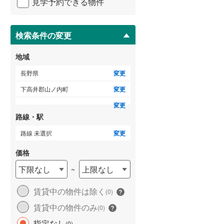
東筑摩郡生坂村
(
0
)
見学予約できる物件
ペ
ー
東筑摩郡筑北村
(
0
)
ジ
に
検索条件の変更
北安曇郡白馬村
(
1
)
保
存
地域
上高井郡小布施町
(
1
)
す
る
長野県
変更
下高井郡木島平村
(
0
)
下高井郡山ノ内町
変更
上水内郡小川村
(
0
)
変更
路線・駅
路線 未選択
変更
価格
下限なし
上限なし
~
賃貸中の物件は除く
(
0
)
賃貸中の物件のみ
(
0
)
指定なし
(
0
)