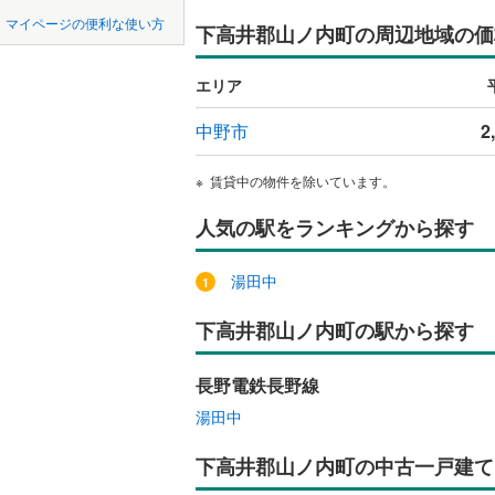
中国
鳥取
マイページの便利な使い方
下高井郡山ノ内町の周辺地域の価
南佐久郡
吹き抜け
四国
徳島
北佐久郡
二世帯向
エリア
諏訪郡下
サービス
九州・沖縄
福岡
中野市
2
上伊那郡
立地
賃貸中の物件を除いています。
上伊那郡
最寄りの
人気の駅をランキングから探す
0
0
0
0
0
0
該当物件
該当物件
該当物件
該当物件
該当物件
該当物件
件
件
件
件
件
件
下伊那郡
配置、向き、
湯田中
下伊那郡
前道6m
下高井郡山ノ内町の駅から探す
下伊那郡
平坦地
（
下伊那郡
長野電鉄長野線
下伊那郡
LD
湯田中
木曽郡木
リビング
下高井郡山ノ内町の中古一戸建て
（
0
）