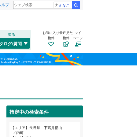
ヘルプ
えなこ
検索
お気に入り
最近見た
マイ
知る
物件
物件
ページ
中央本線（JR東日本）
(
0
)
タログ/質問
大糸線（JR東日本）
(
0
)
上田市
(
12
)
福島
大糸線（JR西日本）
(
0
)
諏訪市
(
18
)
栃木
群馬
山梨
伊那市
(
8
)
大町市
トイレ２か所
(
7
)
（
0
）
長野電鉄長野線
(
0
)
塩尻市
太陽光発電システム
(
3
)
（
0
）
指定中の検索条件
東御市
(
5
)
和歌山
南佐久郡川上村
(
0
)
エリア
長野県、下高井郡山
ノ内町
南佐久郡北相木村
(
0
)