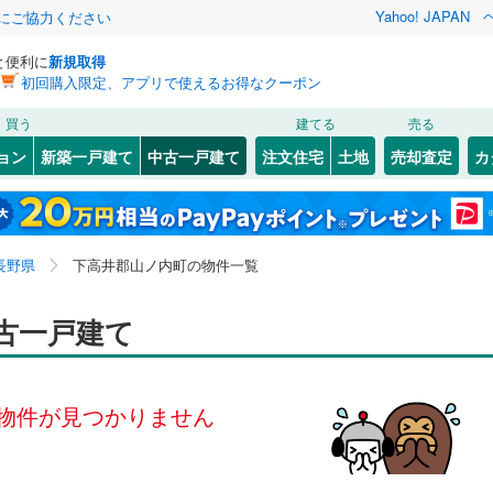
Yahoo! JAPAN
金にご協力ください
と便利に
新規取得
初回購入限定、アプリで使えるお得なクーポン
検索条件を保存しました
買う
建てる
売る
0
)
飯山線
(
0
)
リノベーション
ョン
新築一戸建て
中古一戸建て
注文住宅
土地
売却査定
カ
この検索条件の新着物件通知は、
マイページ
から設定できます。
篠ノ井線
(
0
)
ション・リフォーム
築古・築30年以上
（
0
）
0
(
1
)
)
松本市
(
17
)
岩手
宮城
秋田
山形
中央本線（JR東海）
(
0
)
2
)
飯田市
(
9
)
長野県、下高井郡山ノ内町
神奈川
埼玉
千葉
茨城
線
(
0
)
長野県
下高井郡山ノ内町の物件一覧
)
小諸市
(
1
)
(
0
3
）
)
中野市
オール電化
(
3
)
（
0
）
長野
富山
石川
福井
古一戸建て
道北しなの線
(
0
)
しなの鉄道
(
0
)
検索条件を保存する
台以上
)
（
0
）
茅野市
ビルトインガレージ
(
13
)
（
0
）
別所線
(
0
)
松本電鉄上高地線
(
0
)
閉じる
閉じる
お気に入りリストを見る
お気に入りリストを見る
閉じる
閉じる
岐阜
静岡
三重
タ付インターホン
)
千曲市
防犯カメラ
(
7
)
（
0
）
マイページ
物件が見つかりません
兵庫
京都
滋賀
奈良
(
11
)
南佐久郡小海町
(
1
)
全体
南牧村
(
1
)
南佐久郡南相木村
(
0
)