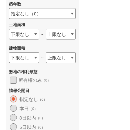
築年数
指定なし
（
0
）
土地面積
下限なし
上限なし
~
建物面積
下限なし
上限なし
~
敷地の権利形態
所有権のみ
（
0
）
情報公開日
指定なし
（
0
）
本日
（
0
）
3日以内
（
0
）
5日以内
（
0
）