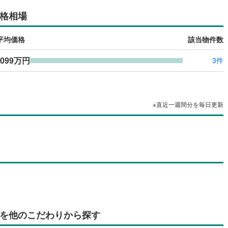
島根
岡山
広島
山口
格相場
佐久穂町
(
0
)
北佐久郡軽井沢町
(
28
)
（
0
）
バリアフリー住宅
（
0
）
香川
愛媛
高知
立科町
(
2
)
小県郡青木村
(
1
)
け
（
0
）
平屋・1階建て
（
0
）
保存した条件を見る
平均価格
該当物件数
諏訪町
(
4
)
諏訪郡富士見町
(
1
)
ルーム（納戸）
（
0
）
佐賀
長崎
熊本
大分
,099万円
3件
辰野町
(
2
)
上伊那郡箕輪町
(
6
)
南箕輪村
(
3
)
上伊那郡中川村
(
0
)
駅が始発駅
（
0
）
海まで2km以内
（
0
）
※直近一週間分を毎日更新
この条件で検索する
この条件で検索する
この条件で検索する
この条件で検索する
この条件で検索する
この条件で検索する
市区町村以下を選択
市区町村を選択す
駅を選択する
松川町
(
1
)
下伊那郡高森町
(
0
)
建ち方、日当たり
阿智村
(
0
)
下伊那郡平谷村
(
0
)
以上
（
0
）
角地
（
0
）
下條村
(
0
)
下伊那郡売木村
(
0
)
0
）
泰阜村
(
0
)
下伊那郡喬木村
(
0
)
大鹿村
(
0
)
木曽郡上松町
(
0
)
祖村
(
0
)
木曽郡王滝村
(
1
)
ダイニング15畳以上
を他のこだわりから探す