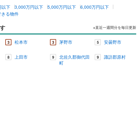
曽町
(
0
)
東筑摩郡麻績村
(
0
)
万円以下
3,000万円以下
5,000万円以下
6,000万円以下
山形村
(
0
)
東筑摩郡朝日村
(
0
)
できる物件
池田町
(
0
)
北安曇郡松川村
(
0
)
ッチン
（
0
）
対面キッチン
（
0
）
す
※直近一週間分を毎日更新
小谷村
(
0
)
埴科郡坂城町
(
1
)
契約、入居関連など
松本市
茅野市
安曇野市
3
3
5
高山村
(
0
)
下高井郡山ノ内町
(
1
)
能
（
0
）
上田市
北佐久郡御代田
諏訪郡原村
8
9
9
野沢温泉村
(
0
)
上水内郡信濃町
(
2
)
町
飯綱町
(
5
)
下水内郡栄村
(
0
)
機あり
（
0
）
インクローゼット
床下収納
（
0
）
庭