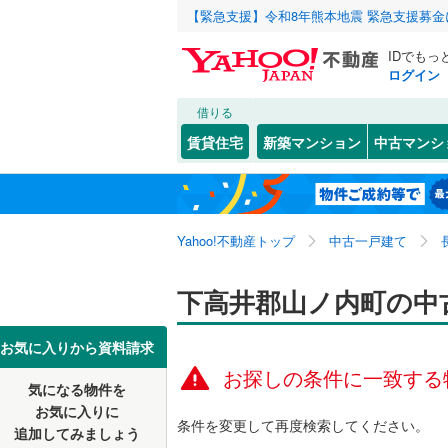
【緊急支援】令和8年熊本地震 緊急支援募
IDでもっ
ログイン
借りる
北海道
JR
北海道
信越本線
(
こだわり条件
リフォーム、
賃貸住宅
新築マンション
中古マンシ
小海線
(
0
)
リノベー
長野市
大字佐野
(
2
東北
青森
（
0
）
飯田線
(
0
)
岡谷市
(
2
関東
東京
北陸新幹
Yahoo!不動産トップ
中古一戸建て
設備
須坂市
(
8
駒ヶ根市
床暖房
（
信越・北陸
新潟
私鉄・その他
下高井郡山ノ内町の中
しなの鉄
飯山市
駐車場2
(
2
上田電鉄
東海
愛知
お気に入りから資料請求
佐久市
ＴＶモニ
(
6
お探しの条件に一致する
気になる物件を
（
0
）
近畿
大阪
安曇野市
お気に入りに
条件を変更して再度検索してください。
追加してみましょう
間取り、居室
南佐久郡