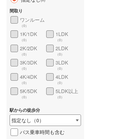
間取り
ワンルーム
（
0
）
1K/1DK
1LDK
長期優良住宅
（
0
）
（
0
）
（
0
）
2K/2DK
2LDK
（
0
）
（
0
）
3K/3DK
3LDK
（
0
）
（
0
）
4K/4DK
4LDK
（
0
）
（
0
）
詳しく見る
5K/5DK
5LDK以上
（
0
）
（
0
）
駅からの徒歩分
指定なし
（
0
）
バス乗車時間も含む