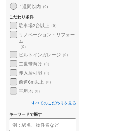
1週間以内
（
0
）
こだわり条件
駐車場2台以上
（
0
）
リノベーション・リフォー
ム
（
0
）
ビルトインガレージ
（
0
）
二世帯向け
（
0
）
即入居可能
（
0
）
前道6m以上
（
0
）
平坦地
（
0
）
すべてのこだわりを見る
キーワードで探す