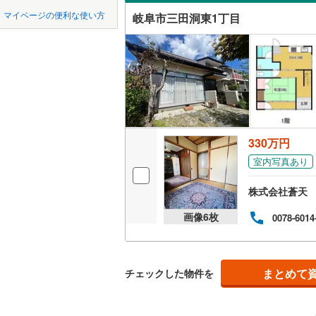
中国
鳥取
マイページの便利な使い方
岐阜市三田洞東1丁目
不破郡垂
中川原
(
1
吹き抜け
四国
徳島
安八郡輪
福富天神
二世帯向
揖斐郡大
瑞穂町
(
1
サービス
九州・沖縄
福岡
加茂郡坂
南鶉
(
1
)
立地
加茂郡七
切通
(
1
)
最寄りの
330万円
0
0
0
0
0
0
該当物件
該当物件
該当物件
該当物件
該当物件
該当物件
件
件
件
件
件
件
加茂郡東
萱場南
(
1
室内写真あり
配置、向き、
江崎南
(
2
株式会社蒼天
前道6m
画像
6
枚
0078-6014
平坦地
（
LD
まとめて
チェックした物件を
リビング
（
0
）