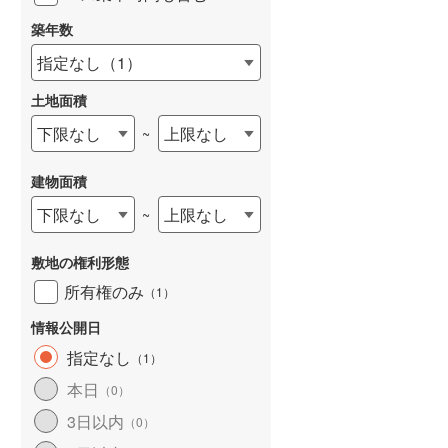
築年数
指定なし
（
1
）
土地面積
下限なし
上限なし
~
建物面積
下限なし
上限なし
~
敷地の権利形態
所有権のみ
（
1
）
情報公開日
指定なし
（
1
）
本日
（
0
）
3日以内
（
0
）