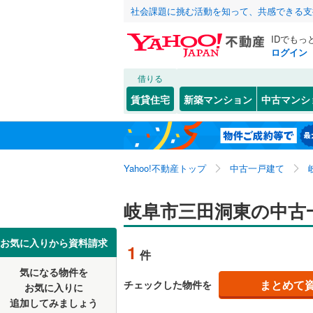
社会課題に挑む活動を知って、共感できる支
IDでもっ
ログイン
借りる
北海道
JR
北海道
東海道本
こだわり条件
リフォーム、
賃貸住宅
新築マンション
中古マンシ
太多線
(
0
)
リノベー
岐阜市
青柳町
(
(
5
1
東北
青森
（
0
）
多治見市
芥見野畑
私鉄・その他
長良川鉄
関東
東京
Yahoo!不動産トップ
中古一戸建て
設備
美濃市
粟野西
(
(
2
2
名鉄犬山
恵那市
岩崎
床暖房
(
1
(
（
)
1
信越・北陸
新潟
岐阜市三田洞東の中古
樽見鉄道
(
各務原市
鹿島町
駐車場2
(
1
東海
愛知
お気に入りから資料請求
1
件
瑞穂市
木田
ＴＶモニ
(
1
(
)
4
気になる物件を
（
0
）
近畿
大阪
郡上市
鷺山
(
1
(
)
0
まとめて
チェックした物件を
お気に入りに
追加してみましょう
間取り、居室
羽島郡岐
茶屋新田