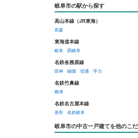
岐阜市の駅から探す
高山本線（JR東海）
長森
東海道本線
岐阜
西岐阜
名鉄各務原線
田神
細畑
切通
手力
名鉄竹鼻線
柳津
名鉄名古屋本線
茶所
名鉄岐阜
岐阜市の中古一戸建てを他のこだ