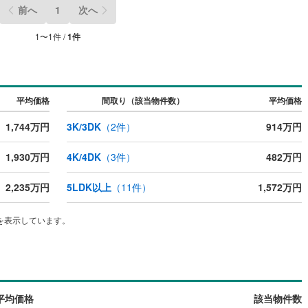
前へ
1
次へ
1
〜
1
件 /
1
件
ッチン
（
0
）
対面キッチン
（
0
）
契約、入居関連など
平均価格
間取り（該当物件数）
平均価格
能
（
0
）
1,744万円
3K/3DK
（
2
件）
914万円
1,930万円
4K/4DK
（
3
件）
482万円
機あり
（
0
）
2,235万円
5LDK以上
（
11
件）
1,572万円
を表示しています。
インクローゼット
床下収納
（
0
）
庭
平均価格
該当物件数