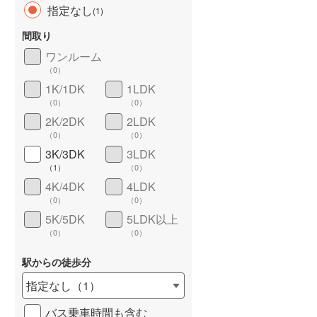
指定なし
(
1
)
間取り
ワンルーム
（
0
）
長期優良住宅
（
0
）
1K/1DK
1LDK
（
0
）
（
0
）
2K/2DK
2LDK
（
0
）
（
0
）
3K/3DK
3LDK
（
1
）
（
0
）
4K/4DK
4LDK
詳しく見る
（
0
）
（
0
）
5K/5DK
5LDK以上
（
0
）
（
0
）
駅からの徒歩分
指定なし
（
1
）
バス乗車時間も含む