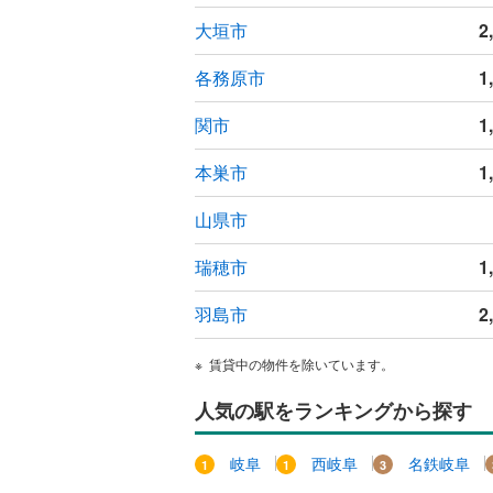
ウッドデ
大垣市
2
各務原市
1
構造・規模・
耐震、免
関市
1
（
0
）
本巣市
1
オンライン対
山県市
オンライ
瑞穂市
1
オンライ
羽島市
2
賃貸中の物件を除いています。
人気の駅をランキングから探す
岐阜
西岐阜
名鉄岐阜