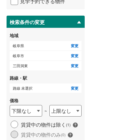
見学予約できる物件
ペ
ー
ジ
に
検索条件の変更
保
存
地域
す
る
岐阜県
変更
岐阜市
変更
三田洞東
変更
路線・駅
路線 未選択
変更
価格
下限なし
上限なし
~
賃貸中の物件は除く
(
1
)
賃貸中の物件のみ
(
0
)