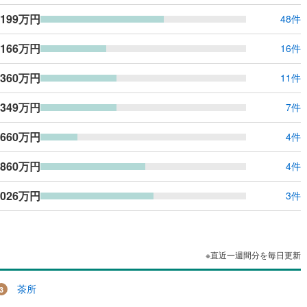
ッキあり
（
0
）
,199万円
48件
,166万円
施工・品質・工法関連
16件
震、制震構造
住宅性能評価付き
（
0
）
,360万円
11件
,349万円
7件
応
660万円
4件
ン内見(相談)可
（
0
）
IT重説可
（
0
）
,860万円
4件
ン対応とは？
,026万円
3件
※直近一週間分を毎日更新
茶所