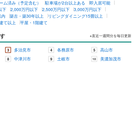
ーム済み（予定含む）
駐車場が2台以上ある
即入居可能
円以下
2,000万円以下
2,500万円以下
3,000万円以下
以内
築古・築30年以上
リビングダイニング15畳以上
階建て以上
平屋・1階建て
す
※直近一週間分を毎日更新
多治見市
各務原市
高山市
3
4
5
中津川市
土岐市
美濃加茂市
8
9
10