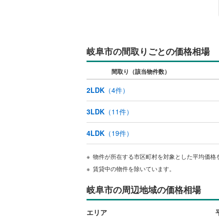
キッチン
独立型キ
岐阜市の間取りごとの価格相場
販売、価格、
間取り（該当物件数）
即入居可
2LDK
（
4
件）
浴室
3LDK
（
11
件）
浴室乾燥
4LDK
（
19
件）
収納
物件が所在する市区町村を対象とした平均価格
賃貸中の物件を除いています。
ウォーク
（
0
）
岐阜市の周辺地域の価格相場
バルコニー、
エリア