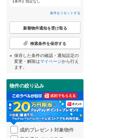
条件
指定なし
安八郡神戸町
日置江
(
2
)
(
3
)
間取り変更可能
（
0
）
条件をリセットする
揖斐郡揖斐川町
又丸
(
1
)
(
1
)
3階建て以上
（
0
）
こ
新着物件通知を受け取る
の
本巣郡北方町
三田洞東
(
1
)
(
1
)
宮崎
鹿児島
沖縄
検
索
検索条件を保存する
加茂郡川辺町
春近古市場北
(
(
0
1
)
)
条
件
保存した条件の確認・通知設定の
加茂郡白川町
日野南
(
3
)
(
0
)
で
小学校まで1km以内
（
0
）
変更・解除は
マイページ
から行え
通
する
る
条件をリセットする
条件をリセットする
条件をリセットする
条件をリセットする
条件をリセットする
条件をリセットする
ます。
大野郡白川村
柳津町南塚
(
1
(
)
0
)
知
を
受
物件の絞り込み
南道路
（
0
）
け
取
る
・
条
件
を
成約プレゼント対象物件
マ
イ