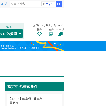
ヘルプ
テヤン
検索
お気に入り
最近見た
マイ
知る
物件
物件
ページ
高山本線（JR東海）
(
1
)
タログ/質問
高山市
茜部本郷
(
1
(
)
1
)
福島
中津川市
安良田町
(
(
5
1
)
)
名鉄竹鼻線
(
0
)
栃木
群馬
山梨
羽島市
岩井
(
1
(
)
3
)
名鉄広見線
(
0
)
土岐市
大洞桐が丘
トイレ２か所
(
5
)
(
1
（
)
0
）
養老鉄道養老線
(
0
)
山県市
上土居
太陽光発電システム
(
(
4
1
)
)
（
0
）
指定中の検索条件
本巣市
小野
(
2
(
)
7
)
和歌山
海津市
田生越町
(
3
(
)
1
)
エリア
岐阜県、岐阜市、三
田洞東
養老郡養老町
中
(
1
)
(
7
)