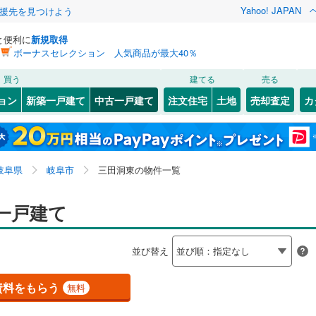
Yahoo! JAPAN
援先を見つけよう
と便利に
新規取得
ボーナスセレクション 人気商品が最大40％
検索条件を保存しました
買う
建てる
売る
線
(
1
)
中央本線（JR東海）
(
0
)
リノベーション
ョン
新築一戸建て
中古一戸建て
注文住宅
土地
売却査定
カ
この検索条件の新着物件通知は、
マイページ
から設定できます。
東海道新幹線
(
0
)
ション・リフォーム
築古・築30年以上
（
1
）
3
)
)
大垣市
茜部大川
(
48
(
1
)
)
岩手
宮城
秋田
山形
(
(
43
1
)
)
関市
芥見南山
(
11
)
(
1
)
道
(
0
)
名鉄名古屋本線
(
0
)
岐阜県、岐阜市、三田洞東
神奈川
埼玉
千葉
茨城
岐阜県
岐阜市
三田洞東の物件一覧
)
)
瑞浪市
粟野東
(
(
2
2
)
)
線
(
0
)
名鉄各務原線
(
0
)
2
0
）
)
美濃加茂市
大洞柏台
オール電化
(
1
(
（
)
5
0
)
）
長野
富山
石川
福井
一戸建て
0
)
明知鉄道
(
0
)
検索条件を保存する
台以上
(
)
16
)
（
0
）
可児市
上川手
ビルトインガレージ
(
(
16
2
)
)
（
0
）
閉じる
閉じる
お気に入りリストを見る
お気に入りリストを見る
閉じる
閉じる
岐阜
静岡
三重
並び替え
タ付インターホン
)
飛騨市
蔵前
防犯カメラ
(
1
(
)
0
)
（
0
）
マイページ
兵庫
京都
滋賀
奈良
)
下呂市
下奈良
(
(
0
1
)
)
資料をもらう
無料
全体
南町
(
1
)
(
2
)
羽島郡笠松町
椿洞
(
1
)
(
5
)