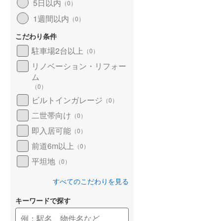
5日以内
（
0
）
1週間以内
（
0
）
こだわり条件
駐車場2台以上
（
0
）
リノベーション・リフォー
ム
（
0
）
ビルトインガレージ
（
0
）
二世帯向け
（
0
）
即入居可能
（
0
）
前道6m以上
（
0
）
平坦地
（
0
）
すべてのこだわりを見る
キーワードで探す