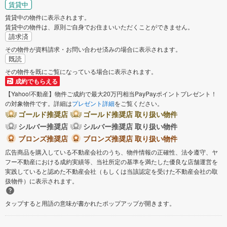
賃貸中
賃貸中の物件に表示されます。
賃貸中の物件は、原則ご自身でお住まいいただくことができません。
請求済
その物件が資料請求・お問い合わせ済みの場合に表示されます。
既読
その物件を既にご覧になっている場合に表示されます。
成約でもらえる
【Yahoo!不動産】物件ご成約で最大20万円相当PayPayポイントプレゼント！
の対象物件です。詳細は
プレゼント詳細
をご覧ください。
ゴールド推奨店
ゴールド推奨店 取り扱い物件
シルバー推奨店
シルバー推奨店 取り扱い物件
ブロンズ推奨店
ブロンズ推奨店 取り扱い物件
広告商品を購入している不動産会社のうち、物件情報の正確性、法令遵守、ヤ
フー不動産における成約実績等、当社所定の基準を満たした優良な店舗運営を
実践していると認めた不動産会社（もしくは当該認定を受けた不動産会社の取
扱物件）に表示されます。
タップすると用語の意味が書かれたポップアップが開きます。