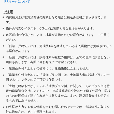
PRマークについて
ご注意
消費税および地方消費税の対象となる場合は税込み価格が表示されていま
す。
物件の写真やイラスト、CGなどは実際と異なる場合があります。
市区町村の合併などにより、地図が表示されない場合があります。ご了承く
ださい。
「新築一戸建て」には、完成後1年を経過している未入居物件が掲載されてい
る場合があります。
「新築一戸建て」には、販売住戸が複数の物件は、全ての住戸に該当しない
項目もあります。各問い合わせ先にご確認ください。
「建築条件付き土地」の価格には、建物価格は含まれません。
「建築条件付き土地」の「建物プラン例」は、土地購入者の設計プランの一
例であり、プランの採用可否は任意です。
「土地（建築条件なし）」の「建物プラン例」に関して、そのプラン例は特
定の建築請負会社によるもので、 当該建築請負会社以外で建てた場合、同様
のものが同価格で建てられるとは限りません。また、建築請負会社を特定す
るものではありません。
お客様が入力する個人情報を含むお問い合わせデータは、当該物件の取扱会
社に送信され、そこで管理されます。