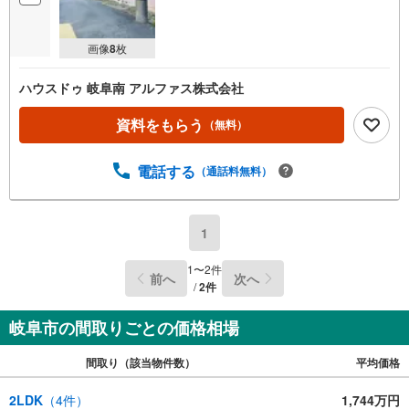
画像
8
枚
ハウスドゥ 岐阜南 アルファス株式会社
資料をもらう
（無料）
電話する
（通話料無料）
1
1
〜
2
件
前へ
次へ
/
2
件
岐阜市の間取りごとの価格相場
間取り（該当物件数）
平均価格
2LDK
（
4
件）
1,744万円