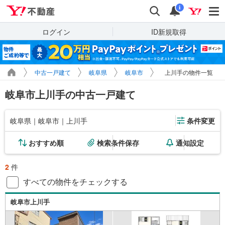
Yahoo!不動産
検索
通知
i
ログイン
ID新規取得
中古一戸建て
岐阜県
岐阜市
上川手の物件一覧
岐阜市上川手の中古一戸建て
岐阜県｜岐阜市｜上川手
条件変更
おすすめ順
検索条件保存
通知設定
2
件
すべての物件をチェックする
岐阜市上川手