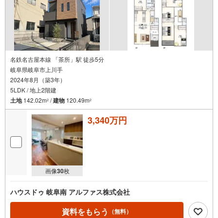
名鉄名古屋本線 「茶所」駅 徒歩5分
岐阜県岐阜市上川手
2024年8月（築3年）
5LDK / 地上2階建
土地
142.02m
/
建物
120.49m
2
2
3,340万円
画像
30
枚
ハウスドゥ 岐阜南 アルファス株式会社
資料をもらう
（無料）