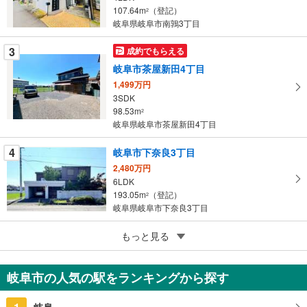
107.64m
（登記）
2
イ
岐阜県岐阜市南鶉3丁目
ペ
ー
3
成約でもらえる
ジ
岐阜市茶屋新田4丁目
に
1,499万円
保
3SDK
存
98.53m
2
す
岐阜県岐阜市茶屋新田4丁目
る
4
岐阜市下奈良3丁目
2,480万円
6LDK
193.05m
（登記）
2
岐阜県岐阜市下奈良3丁目
5
もっと見る
成約でもらえる
岐阜市大洞桐が丘2丁目
1,499万円
岐阜市の人気の駅をランキングから探す
2LDK
89.93m
2