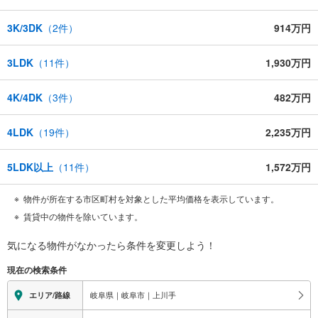
3K/3DK
（
2
件）
914万円
3LDK
（
11
件）
1,930万円
4K/4DK
（
3
件）
482万円
4LDK
（
19
件）
2,235万円
5LDK以上
（
11
件）
1,572万円
物件が所在する市区町村を対象とした平均価格を表示しています。
賃貸中の物件を除いています。
気になる物件がなかったら
条件を変更しよう！
現在の検索条件
岐阜県｜岐阜市｜上川手
エリア/路線