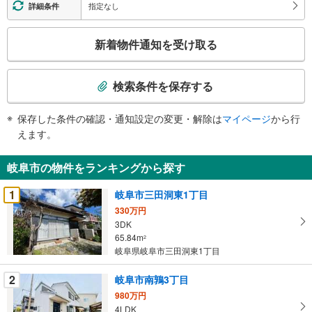
指定なし
詳細条件
こ
新着物件通知を受け取る
の
検
索
検索条件を保存する
条
件
保存した条件の確認・通知設定の変更・解除は
マイページ
から行
で
えます。
通
知
岐阜市の物件をランキングから探す
を
受
1
岐阜市三田洞東1丁目
け
330万円
取
3DK
る
65.84m
2
・
岐阜県岐阜市三田洞東1丁目
条
2
岐阜市南鶉3丁目
件
を
980万円
4LDK
マ