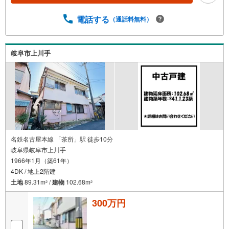
電話する
（通話料無料）
岐阜市上川手
名鉄名古屋本線 「茶所」駅 徒歩10分
岐阜県岐阜市上川手
1966年1月（築61年）
4DK / 地上2階建
土地
89.31m
/
建物
102.68m
2
2
300万円