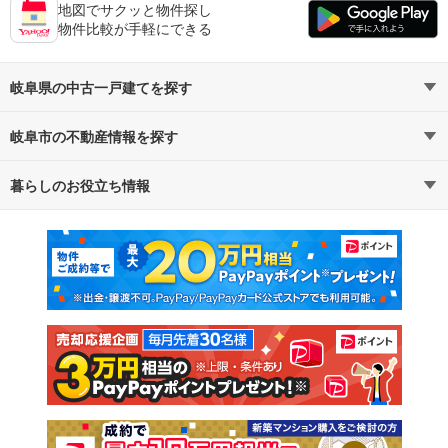
地図でサクッと物件探し
物件比較が手軽にできる
岐阜県の中古一戸建てを探す
岐阜市の不動産情報を探す
路線・駅から探す
地域から探す
暮らしのお役立ち情報
不動産・住宅
賃貸住宅
通勤・通学時間から探す
地図から探す
マンションカタログ
教えて！住まいの先生
新築マンション
中古マンション
新築一戸建て
中古一戸建て
注文住宅
土地
売却査定