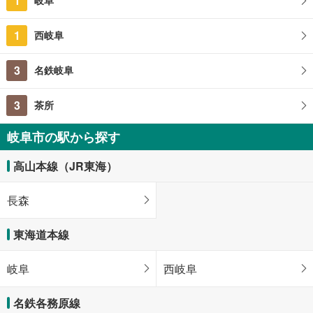
1
岐阜
岐阜県岐阜市大洞桐が丘2丁目
1
西岐阜
3
名鉄岐阜
3
茶所
岐阜市の駅から探す
高山本線（JR東海）
長森
東海道本線
岐阜
西岐阜
名鉄各務原線