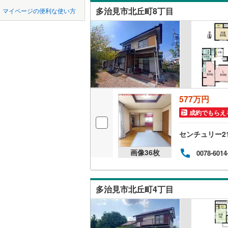
中国
鳥取
多治見市北丘町8丁目
マイページの便利な使い方
不破郡垂
吹き抜け
四国
徳島
安八郡輪
二世帯向
揖斐郡大
サービス
九州・沖縄
福岡
加茂郡坂
立地
加茂郡七
577万円
最寄りの
0
0
0
0
0
0
該当物件
該当物件
該当物件
該当物件
該当物件
該当物件
件
件
件
件
件
件
加茂郡東
成約でもらえ
配置、向き、
センチュリー2
前道6m
画像
36
枚
0078-6014
平坦地
（
多治見市北丘町4丁目
LD
リビング
（
0
）