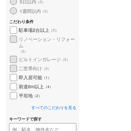
5日以内
（
0
）
1週間以内
（
0
）
こだわり条件
駐車場2台以上
（
1
）
リノベーション・リフォー
ム
（
0
）
ビルトインガレージ
（
0
）
二世帯向け
（
0
）
即入居可能
（
1
）
前道6m以上
（
4
）
平坦地
（
2
）
すべてのこだわりを見る
キーワードで探す