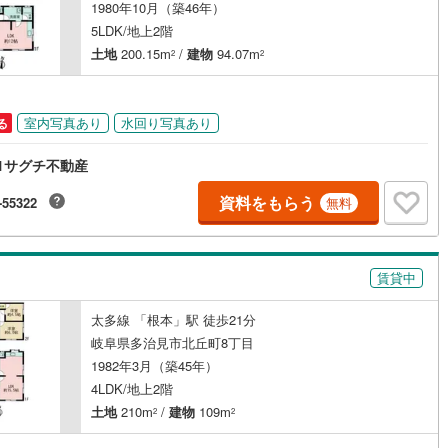
1980年10月（築46年）
5LDK/地上2階
土地
200.15m
/
建物
94.07m
2
2
ッチン
（
0
）
対面キッチン
（
0
）
室内写真あり
水回り写真あり
る
契約、入居関連など
1サグチ不動産
能
（
1
）
資料をもらう
-55322
無料
機あり
（
1
）
賃貸中
太多線 「根本」駅 徒歩21分
岐阜県多治見市北丘町8丁目
インクローゼット
床下収納
（
1
）
1982年3月（築45年）
4LDK/地上2階
土地
210m
/
建物
109m
2
2
庭