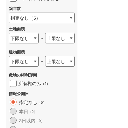
築年数
指定なし
（
5
）
土地面積
下限なし
上限なし
~
建物面積
下限なし
上限なし
~
敷地の権利形態
所有権のみ
（
5
）
情報公開日
指定なし
（
5
）
本日
（
0
）
3日以内
（
0
）