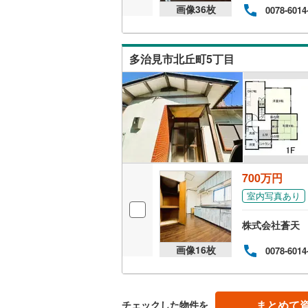
画像
36
枚
0078-6014
多治見市北丘町5丁目
700万円
室内写真あり
株式会社蒼天
画像
16
枚
0078-6014
まとめて
チェックした物件を