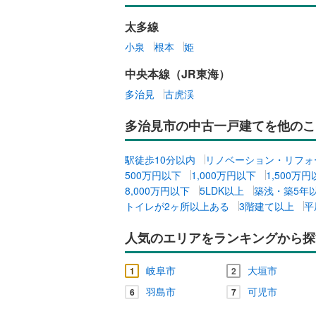
太多線
小泉
根本
姫
中央本線（JR東海）
多治見
古虎渓
多治見市の中古一戸建てを他のこ
駅徒歩10分以内
リノベーション・リフォ
500万円以下
1,000万円以下
1,500万
8,000万円以下
5LDK以上
築浅・築5年
トイレが2ヶ所以上ある
3階建て以上
平
人気のエリアをランキングから探
岐阜市
大垣市
1
2
羽島市
可児市
6
7