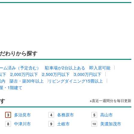
だわりから探す
ーム済み（予定含む）
駐車場が2台以上ある
即入居可能
円以下
2,000万円以下
2,500万円以下
3,000万円以下
以内
築古・築30年以上
リビングダイニング15畳以上
屋・1階建て
す
※直近一週間分を毎日更新
多治見市
各務原市
高山市
3
4
5
中津川市
土岐市
美濃加茂市
8
9
10