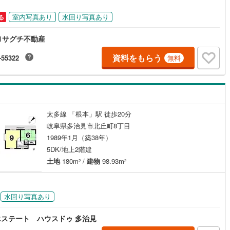
ッキあり
（
0
）
室内写真あり
水回り写真あり
る
施工・品質・工法関連
1サグチ不動産
震、制震構造
住宅性能評価付き
（
0
）
資料をもらう
-55322
無料
応
太多線 「根本」駅 徒歩20分
ン内見(相談)可
（
0
）
IT重説可
（
0
）
岐阜県多治見市北丘町8丁目
1989年1月（築38年）
ン対応とは？
5DK/地上2階建
土地
180m
/
建物
98.93m
2
2
水回り写真あり
ステート ハウスドゥ 多治見