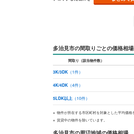
多治見市の間取りごとの価格相場
間取り（該当物件数）
3K/3DK
（
1
件）
4K/4DK
（
4
件）
5LDK以上
（
10
件）
物件が所在する市区町村を対象とした平均価格
賃貸中の物件を除いています。
多治見市の周辺地域の価格相場