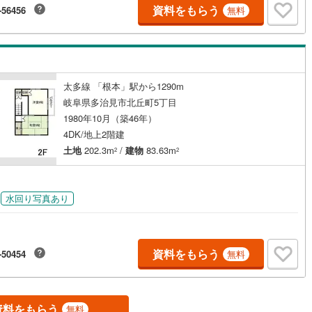
資料をもらう
-56456
無料
太多線 「根本」駅から1290m
岐阜県多治見市北丘町5丁目
1980年10月（築46年）
4DK/地上2階建
土地
202.3m
/
建物
83.63m
2
2
水回り写真あり
資料をもらう
-50454
無料
資料をもらう
無料