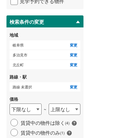
見学予約できる物件
ペ
ー
ジ
に
検索条件の変更
保
存
地域
す
る
岐阜県
変更
多治見市
変更
北丘町
変更
路線・駅
路線 未選択
変更
価格
下限なし
上限なし
~
賃貸中の物件は除く
(
4
)
賃貸中の物件のみ
(
1
)