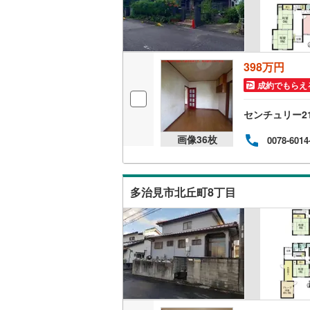
キッチン
独立型キ
398万円
成約でもらえ
販売、価格、
センチュリー2
即入居可
画像
36
枚
0078-6014
浴室
浴室乾燥
多治見市北丘町8丁目
収納
ウォーク
（
0
）
バルコニー、