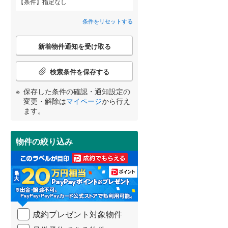
条件
指定なし
安八郡神戸町
(
3
)
間取り変更可能
（
0
）
条件をリセットする
揖斐郡揖斐川町
(
1
)
3階建て以上
（
0
）
こ
新着物件通知を受け取る
の
本巣郡北方町
(
1
)
宮崎
鹿児島
沖縄
検
索
検索条件を保存する
加茂郡川辺町
(
0
)
条
件
保存した条件の確認・通知設定の
加茂郡白川町
(
0
)
で
小学校まで1km以内
（
0
）
変更・解除は
マイページ
から行え
通
する
る
条件をリセットする
条件をリセットする
条件をリセットする
条件をリセットする
条件をリセットする
条件をリセットする
ます。
大野郡白川村
(
0
)
知
を
受
物件の絞り込み
南道路
（
1
）
け
取
る
・
条
件
を
成約プレゼント対象物件
マ
イ