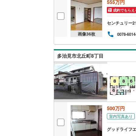
555万円
ウッドデ
成約でもらえ
構造・規模・
センチュリー2
耐震、免
画像
36
枚
0078-6014
（
0
）
多治見市北丘町8丁目
オンライン対
オンライ
オンライ
500万円
室内写真あり
グッドライフエ