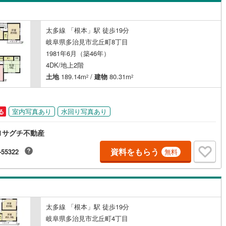
島根
岡山
広島
山口
井町
(
2
)
不破郡関ケ原町
(
0
)
（
0
）
バリアフリー住宅
（
0
）
香川
愛媛
高知
太多線 「根本」駅 徒歩19分
之内町
(
1
)
安八郡安八町
(
6
)
け
（
0
）
平屋・1階建て
（
0
）
保存した条件を見る
岐阜県多治見市北丘町8丁目
1981年6月（築46年）
野町
(
4
)
揖斐郡池田町
(
4
)
ルーム（納戸）
（
0
）
佐賀
長崎
熊本
大分
4DK/地上2階
祝町
(
1
)
加茂郡富加町
(
0
)
土地
189.14m
/
建物
80.31m
2
2
宗町
(
0
)
加茂郡八百津町
(
0
)
駅が始発駅
（
0
）
海まで2km以内
（
0
）
この条件で検索する
この条件で検索する
この条件で検索する
この条件で検索する
この条件で検索する
この条件で検索する
市区町村以下を選択
市区町村を選択す
駅を選択する
白川村
(
0
)
可児郡御嵩町
(
1
)
室内写真あり
水回り写真あり
る
建ち方、日当たり
1サグチ不動産
以上
（
4
）
角地
（
0
）
資料をもらう
-55322
無料
2
）
太多線 「根本」駅 徒歩19分
ダイニング15畳以上
岐阜県多治見市北丘町4丁目