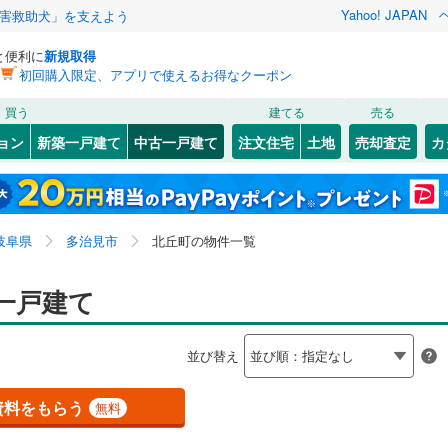
Yahoo! JAPAN
害救助犬」を支えよう
と便利に
新規取得
初回購入限定、アプリで使えるお得なクーポン
検索条件を保存しました
買う
建てる
売る
線
(
0
)
中央本線（JR東海）
(
0
)
リノベーション
ョン
新築一戸建て
中古一戸建て
注文住宅
土地
売却査定
カ
この検索条件の新着物件通知は、
マイページ
から設定できます。
東海道新幹線
(
0
)
ション・リフォーム
築古・築30年以上
（
5
）
5
)
)
大垣市
市之倉町
(
48
(
5
)
)
岩手
宮城
秋田
山形
(
)
46
)
関市
大畑町大洞
(
12
)
(
1
)
道
(
0
)
名鉄名古屋本線
(
0
)
岐阜県、多治見市、北丘町
神奈川
埼玉
千葉
茨城
岐阜県
多治見市
北丘町の物件一覧
小滝
)
(
1
)
瑞浪市
北丘町
(
(
2
5
)
)
線
(
0
)
名鉄各務原線
(
0
)
3
0
)
）
)
美濃加茂市
昭栄町
オール電化
(
1
)
(
（
5
0
)
）
長野
富山
石川
福井
一戸建て
0
)
明知鉄道
(
0
)
検索条件を保存する
台以上
(
)
17
)
（
1
）
可児市
滝呂町
ビルトインガレージ
(
(
16
4
)
)
（
0
）
閉じる
閉じる
お気に入りリストを見る
お気に入りリストを見る
閉じる
閉じる
岐阜
静岡
三重
並び替え
タ付インターホン
)
飛騨市
広小路
防犯カメラ
(
(
0
1
)
)
（
0
）
マイページ
兵庫
京都
滋賀
奈良
)
)
下呂市
松坂町
(
(
0
2
)
)
資料をもらう
無料
全体
南町
)
(
2
)
羽島郡笠松町
東山
(
3
)
(
5
)