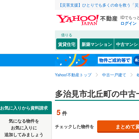
【災害支援】ひとりでも多くの命を救う「災
IDでもっ
ログイン
借りる
北海道
JR
北海道
東海道本
こだわり条件
リフォーム、
賃貸住宅
新築マンション
中古マンシ
太多線
(
5
)
リノベー
岐阜市
赤坂町
(
(
5
1
東北
青森
（
0
）
多治見市
大畑町
(
1
私鉄・その他
長良川鉄
関東
東京
Yahoo!不動産トップ
中古一戸建て
設備
美濃市
小名田町
(
3
名鉄犬山
恵那市
下沢町
床暖房
(
(
（
1
1
信越・北陸
新潟
多治見市北丘町の中古
樽見鉄道
(
各務原市
高田町
駐車場2
(
1
東海
愛知
お気に入りから資料請求
5
件
瑞穂市
姫町
ＴＶモニ
(
3
(
)
4
気になる物件を
（
2
）
近畿
大阪
郡上市
星ケ台
(
(
0
1
まとめて
チェックした物件を
お気に入りに
追加してみましょう
間取り、居室
羽島郡岐
西坂町
(
2