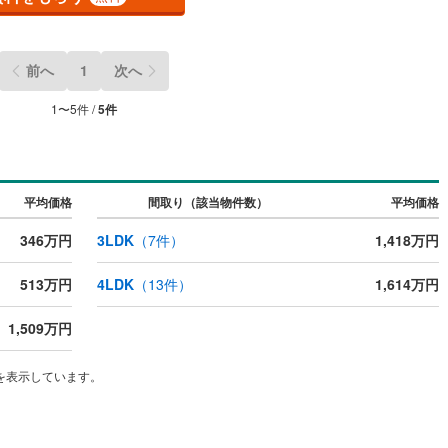
前へ
1
次へ
1
〜
5
件 /
5
件
平均価格
間取り（該当物件数）
平均価格
346万円
3LDK
（
7
件）
1,418万円
513万円
4LDK
（
13
件）
1,614万円
1,509万円
を表示しています。