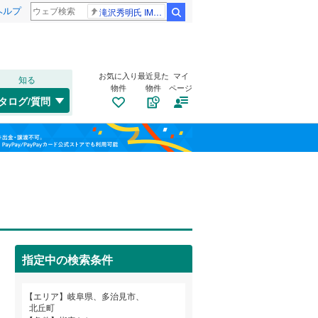
ヘルプ
滝沢秀明氏 IMPACT26
検索
お気に入り
最近見た
マイ
知る
物件
物件
ページ
高山本線（JR東海）
(
0
)
タログ/質問
高山市
大針町
(
(
1
1
)
)
福島
中津川市
小名田町
(
(
5
2
)
)
名鉄竹鼻線
(
0
)
栃木
群馬
山梨
羽島市
喜多町
(
(
3
1
)
)
名鉄広見線
(
0
)
土岐市
太平町
トイレ２か所
(
(
5
1
)
)
（
0
）
養老鉄道養老線
(
0
)
山県市
根本町
太陽光発電システム
(
(
4
1
)
)
（
0
）
指定中の検索条件
本巣市
平和町
(
(
7
1
)
)
和歌山
海津市
脇之島町
(
3
(
)
5
)
エリア
岐阜県、多治見市、
北丘町
養老郡養老町
笠原町
(
1
)
(
7
)