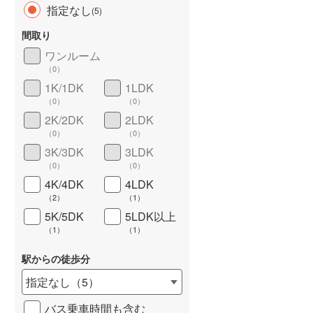
指定なし
(
5
)
間取り
ワンルーム
（
0
）
長期優良住宅
（
0
）
1K/1DK
1LDK
（
0
）
（
0
）
2K/2DK
2LDK
（
0
）
（
0
）
3K/3DK
3LDK
（
0
）
（
0
）
4K/4DK
4LDK
詳しく見る
（
2
）
（
1
）
5K/5DK
5LDK以上
（
1
）
（
1
）
駅からの徒歩分
指定なし
（
5
）
バス乗車時間も含む