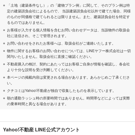
「土地（建築条件なし）」の「建物プラン例」に関して、そのプラン例は特
定の建築請負会社によるもので、 当該建築請負会社以外で建てた場合、同様
のものが同価格で建てられるとは限りません。また、建築請負会社を特定す
るものではありません。
お客様が入力する個人情報を含むお問い合わせデータは、当該物件の取扱会
社に送信され、そこで管理されます。
お問い合わせをされたお客様へは、取扱会社がご連絡いたします。
物件に関するお客様のお問い合わせについては、LINEヤフー株式会社は一切
関与いたしません。取扱会社に直接ご確認ください。
不動産購入の検討、契約にあたってはお客様ご自身が情報を確認し、各会社
より十分な説明を受け判断してください。
本ページの掲載内容は変更される場合があります。あらかじめご了承くださ
い。
クチコミはYahoo!不動産が独自で収集したものを表示しています。
朝の通勤ラッシュ時の所要時間ではありません。時間帯などによっては実際
の乗車時間と異なる場合があります。
Yahoo!不動産 LINE公式アカウント