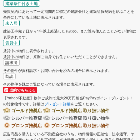
建築条件付き土地
売買契約にあたって一定期間内に特定の建設会社と建築請負契約を結ぶことを
条件にしている土地に表示されます。
未入居
建築工事完了日から1年以上経過したものの、まだ誰も住んだことがない住宅に
表示されます。
賃貸中
賃貸中の物件に表示されます。
賃貸中の物件は、原則ご自身でお住まいいただくことができません。
請求済
その物件が資料請求・お問い合わせ済みの場合に表示されます。
既読
その物件を既にご覧になっている場合に表示されます。
成約でもらえる
【Yahoo!不動産】物件ご成約で最大20万円相当PayPayポイントプレゼント！
の対象物件です。詳細は
プレゼント詳細
をご覧ください。
ゴールド推奨店
ゴールド推奨店 取り扱い物件
シルバー推奨店
シルバー推奨店 取り扱い物件
ブロンズ推奨店
ブロンズ推奨店 取り扱い物件
広告商品を購入している不動産会社のうち、物件情報の正確性、法令遵守、ヤ
フー不動産における成約実績等、当社所定の基準を満たした優良な店舗運営を