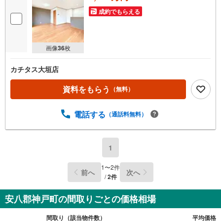
成約でもらえる
画像
36
枚
カチタス大垣店
資料をもらう
（無料）
電話する
（通話料無料）
1
1
〜
2
件
前へ
次へ
/
2
件
安八郡神戸町の間取りごとの価格相場
間取り（該当物件数）
平均価格