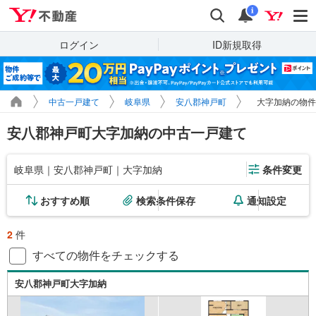
Yahoo!不動産
検索
通知
i
ログイン
ID新規取得
中古一戸建て
岐阜県
安八郡神戸町
大字加納の物件
安八郡神戸町大字加納の中古一戸建て
岐阜県｜安八郡神戸町｜大字加納
条件変更
おすすめ順
検索条件保存
通知設定
2
件
すべての物件をチェックする
安八郡神戸町大字加納