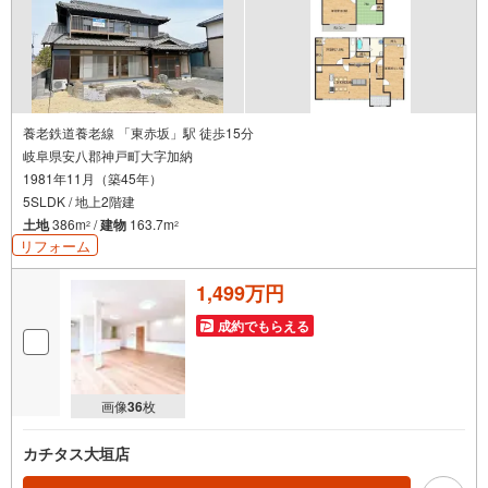
養老鉄道養老線 「東赤坂」駅 徒歩15分
岐阜県安八郡神戸町大字加納
1981年11月（築45年）
5SLDK / 地上2階建
土地
386m
/
建物
163.7m
2
2
リフォーム
1,499万円
成約でもらえる
画像
36
枚
カチタス大垣店