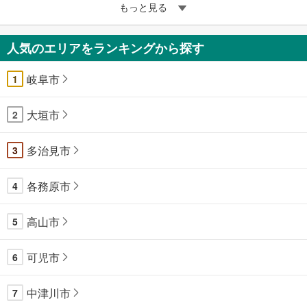
もっと見る
人気のエリアをランキングから探す
岐阜市
1
大垣市
2
多治見市
3
各務原市
4
高山市
5
可児市
6
中津川市
7