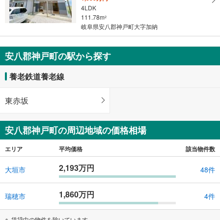
4LDK
す
111.78m
2
る
岐阜県安八郡神戸町大字加納
安八郡神戸町の駅から探す
養老鉄道養老線
東赤坂
安八郡神戸町の周辺地域の価格相場
エリア
平均価格
該当物件数
2,193万円
大垣市
48件
1,860万円
瑞穂市
4件
賃貸中の物件を除いています。