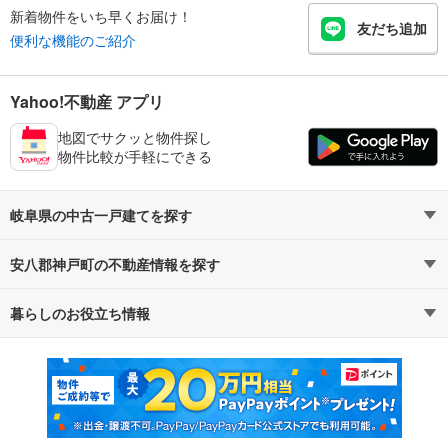
新着物件をいち早くお届け！
友だち追加
便利な機能のご紹介
Yahoo!不動産 アプリ
地図でサクッと物件探し
物件比較が手軽にできる
岐阜県の中古一戸建てを探す
安八郡神戸町の不動産情報を探す
路線・駅から探す
地域から探す
暮らしのお役立ち情報
不動産・住宅
賃貸住宅
通勤・通学時間から探す
地図から探す
マンションカタログ
教えて！住まいの先生
新築マンション
中古マンション
新築一戸建て
中古一戸建て