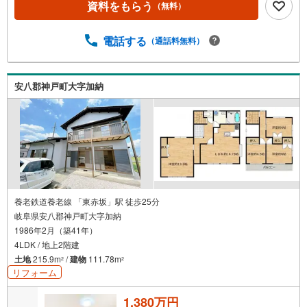
資料をもらう
（無料）
電話する
（通話料無料）
安八郡神戸町大字加納
養老鉄道養老線 「東赤坂」駅 徒歩25分
岐阜県安八郡神戸町大字加納
1986年2月（築41年）
4LDK / 地上2階建
土地
215.9m
/
建物
111.78m
2
2
リフォーム
1,380万円