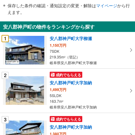
件
保存した条件の確認・通知設定の変更・解除は
マイページ
から行
で
えます。
通
知
安八郡神戸町の物件をランキングから探す
を
受
1
安八郡神戸町大字柳瀬
け
1,150万円
取
7SDK
る
219.35m
（登記）
2
・
岐阜県安八郡神戸町大字柳瀬
条
2
成約でもらえる
件
を
安八郡神戸町大字加納
マ
1,499万円
イ
5SLDK
163.7m
ペ
2
岐阜県安八郡神戸町大字加納
ー
ジ
3
成約でもらえる
に
安八郡神戸町大字加納
保
1,380万円
存