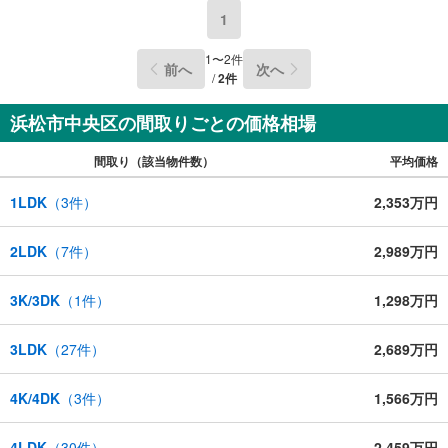
す。ぜひお気軽にご連絡下さい！現地を見学される場合は
1
「室内・現地を見学する（無料）」ボタンよりご希望の日
時をご記入いただけますとスムーズにご案内が可能です。
1
〜
2
件
前へ
次へ
/
2
件
浜松市中央区の間取りごとの価格相場
間取り（該当物件数）
平均価格
1LDK
（
3
件）
2,353万円
2LDK
（
7
件）
2,989万円
3K/3DK
（
1
件）
1,298万円
3LDK
（
27
件）
2,689万円
4K/4DK
（
3
件）
1,566万円
4LDK
（
30
件）
2,459万円