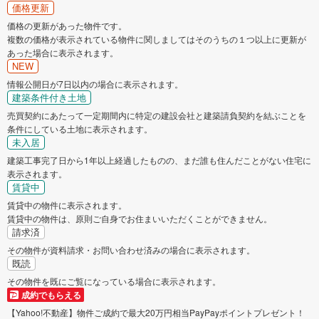
価格更新
価格の更新があった物件です。
複数の価格が表示されている物件に関しましてはそのうちの１つ以上に更新が
あった場合に表示されます。
NEW
情報公開日が7日以内の場合に表示されます。
建築条件付き土地
売買契約にあたって一定期間内に特定の建設会社と建築請負契約を結ぶことを
条件にしている土地に表示されます。
未入居
建築工事完了日から1年以上経過したものの、まだ誰も住んだことがない住宅に
表示されます。
賃貸中
賃貸中の物件に表示されます。
賃貸中の物件は、原則ご自身でお住まいいただくことができません。
請求済
その物件が資料請求・お問い合わせ済みの場合に表示されます。
既読
その物件を既にご覧になっている場合に表示されます。
成約でもらえる
【Yahoo!不動産】物件ご成約で最大20万円相当PayPayポイントプレゼント！