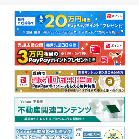
マンションカタログ
教えて！住まいの先生
新築マンション
中古マンション
新築一戸建て
中古一戸建て
注文住宅
土地
売却査定