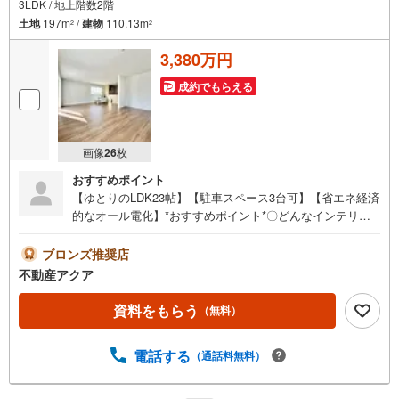
3LDK / 地上階数2階
土地
197m
/
建物
110.13m
2
2
3,380万円
成約でもらえる
画像
26
枚
おすすめポイント
【ゆとりのLDK23帖】【駐車スペース3台可】【省エネ経済
的なオール電化】*おすすめポイント*〇どんなインテリア
も合わせやすい23帖の広々LDKです。また全居室6帖以上の
広さで家族個々のプライベート空間が確保できます。〇人
ブロンズ推奨店
気の対面式キッチンで、家族とコミュニケーションをとり
不動産アクア
ながらお料理の準備ができますね。〇WICやSICなど収納箇
所が豊富でお部屋の荷物もスッキリ片付きます。〇近隣に
資料をもらう
（無料）
はスーパーやコンビニ郵便局などがあり利便性の良い立地
です。*ロケーション*〇蒲小学校まで約1242m〇入野中学
電話する
（通話料無料）
校まで約2207m〇杏林堂薬局西伊場店まで約371m〇ファミ
リーマート浜松入野店まで約366m【営業時間 9:00-19:00】
水曜定休上記時間はお電話が繋がりやすくなっておりま