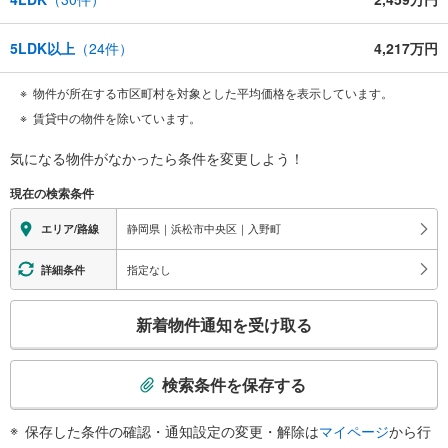
5LDK以上
（
24
件）
4,217万円
物件が所在する市区町村を対象とした平均価格を表示しています。
賃貸中の物件を除いています。
気になる物件がなかったら
条件を変更しよう！
現在の検索条件
静岡県｜浜松市中央区｜入野町
エリア/路線
指定なし
詳細条件
こ
新着物件通知を受け取る
の
検
索
検索条件を保存する
条
件
保存した条件の確認・通知設定の変更・解除は
マイページ
から行
で