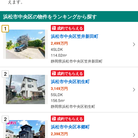
えます。
通
知
浜松市中央区の物件をランキングから探す
を
受
1
成約でもらえる
け
浜松市中央区笠井新田町
取
2,499万円
る
4SLDK
・
114.02m
2
条
静岡県浜松市中央区笠井新田町
件
を
2
成約でもらえる
マ
浜松市中央区初生町
イ
3,149万円
ペ
5SLDK
ー
156.5m
2
静岡県浜松市中央区初生町
ジ
に
2
成約でもらえる
保
浜松市中央区本郷町
存
す
2,398万円