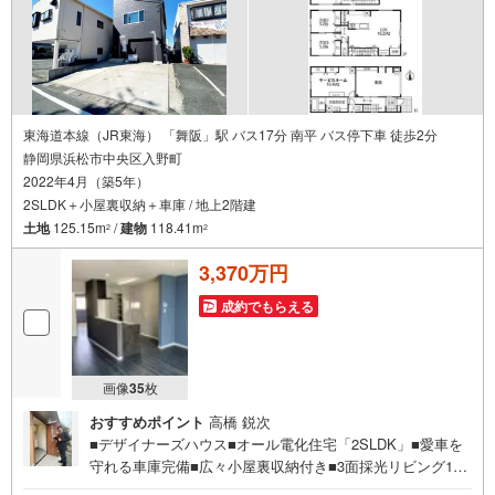
東海道本線（JR東海） 「舞阪」駅 バス17分 南平 バス停下車 徒歩2分
静岡県浜松市中央区入野町
2022年4月（築5年）
2SLDK＋小屋裏収納＋車庫 / 地上2階建
土地
125.15m
/
建物
118.41m
2
2
3,370万円
成約でもらえる
画像
35
枚
おすすめポイント
高橋 鋭次
■デザイナーズハウス■オール電化住宅「2SLDK」■愛車を
守れる車庫完備■広々小屋裏収納付き■3面採光リビング18.
25帖■ウッドデッキ■便利なカウンター付き■商業施設が充