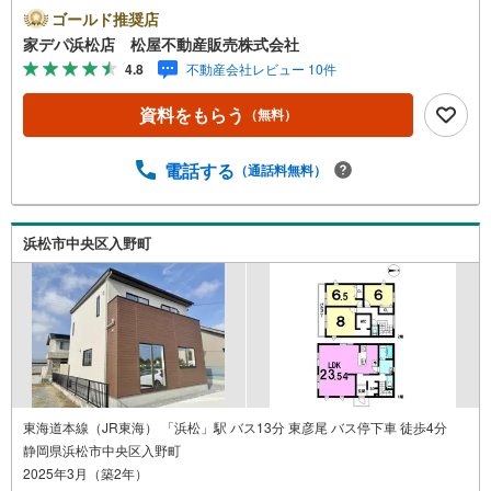
実で休日も楽しまます！●松屋不動産販売株式会社 家デパ
ゴールド推奨店
のつよみ●・浜松市中央区に特化し浜名区まで幅広い物件を
家デパ浜松店 松屋不動産販売株式会社
取り扱っています！浜松市の物件ならおまかせください。
4.8
不動産会社レビュー 10件
新築戸建、中古戸建、中古マンション、土地をお客様のご
希望に合わせてご提案いたします！・中古物件のリフォー
資料をもらう
（無料）
ム実績多数！中古物件をご購入の際、約70％という多くの
方々がリフォームを行っています。新築購入より低コスト
で、新築同様の快適なお住まいを実現できます。・キッズ
電話する
（通話料無料）
スペース用意しております。ぜひご家族そろってご来場く
ださい。・営業時間 午前9時00分～午後6時30分 （定休日:
水曜日）この時間帯はお電話でのお問い合わせがスムーズ
浜松市中央区入野町
にご案内できます。右下の電話ボタンをタッチ！もしくは
お気軽にお電話ください。
東海道本線（JR東海） 「浜松」駅 バス13分 東彦尾 バス停下車 徒歩4分
静岡県浜松市中央区入野町
2025年3月（築2年）