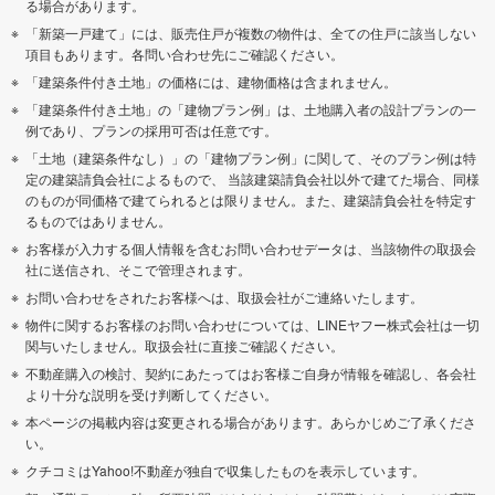
る場合があります。
「新築一戸建て」には、販売住戸が複数の物件は、全ての住戸に該当しない
項目もあります。各問い合わせ先にご確認ください。
「建築条件付き土地」の価格には、建物価格は含まれません。
「建築条件付き土地」の「建物プラン例」は、土地購入者の設計プランの一
例であり、プランの採用可否は任意です。
「土地（建築条件なし）」の「建物プラン例」に関して、そのプラン例は特
定の建築請負会社によるもので、 当該建築請負会社以外で建てた場合、同様
のものが同価格で建てられるとは限りません。また、建築請負会社を特定す
るものではありません。
お客様が入力する個人情報を含むお問い合わせデータは、当該物件の取扱会
社に送信され、そこで管理されます。
お問い合わせをされたお客様へは、取扱会社がご連絡いたします。
物件に関するお客様のお問い合わせについては、LINEヤフー株式会社は一切
関与いたしません。取扱会社に直接ご確認ください。
不動産購入の検討、契約にあたってはお客様ご自身が情報を確認し、各会社
より十分な説明を受け判断してください。
本ページの掲載内容は変更される場合があります。あらかじめご了承くださ
い。
クチコミはYahoo!不動産が独自で収集したものを表示しています。