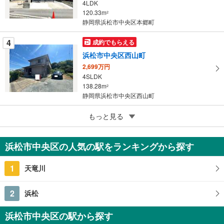
4LDK
る
120.33m
2
静岡県浜松市中央区本郷町
4
成約でもらえる
浜松市中央区西山町
2,699万円
4SLDK
138.28m
2
静岡県浜松市中央区西山町
5
もっと見る
成約でもらえる
浜松市中央区下池川町
3,299万円
浜松市中央区の人気の駅をランキングから探す
5SLDK
129.18m
（登記）
2
1
天竜川
静岡県浜松市中央区下池川町
2
浜松
浜松市中央区の駅から探す