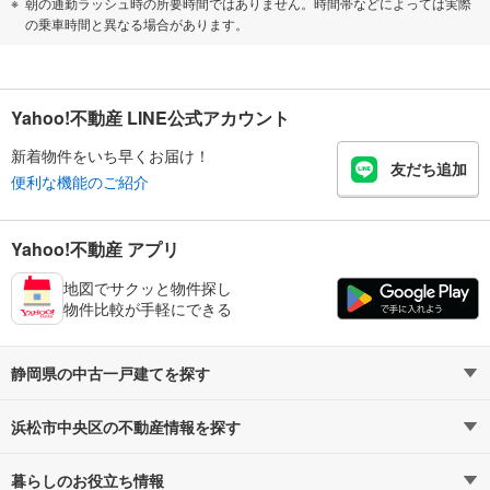
朝の通勤ラッシュ時の所要時間ではありません。時間帯などによっては実際
の乗車時間と異なる場合があります。
Yahoo!不動産 LINE公式アカウント
新着物件をいち早くお届け！
友だち追加
便利な機能のご紹介
Yahoo!不動産 アプリ
地図でサクッと物件探し
物件比較が手軽にできる
静岡県の中古一戸建てを探す
浜松市中央区の不動産情報を探す
路線・駅から探す
地域から探す
暮らしのお役立ち情報
不動産・住宅
賃貸住宅
通勤・通学時間から探す
地図から探す