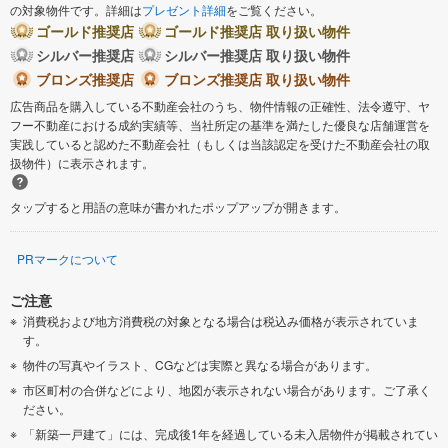
の対象物件です。詳細は
プレゼント詳細
をご覧ください。
ゴールド推奨店
ゴールド推奨店 取り扱い物件
シルバー推奨店
シルバー推奨店 取り扱い物件
ブロンズ推奨店
ブロンズ推奨店 取り扱い物件
広告商品を購入している不動産会社のうち、物件情報の正確性、法令遵守、ヤ
フー不動産における成約実績等、当社所定の基準を満たした優良な店舗運営を
実践していると認めた不動産会社（もしくは当該認定を受けた不動産会社の取
扱物件）に表示されます。
タップすると用語の意味が書かれたポップアップが開きます。
PRマークについて
ご注意
消費税および地方消費税の対象となる場合は税込み価格が表示されていま
す。
物件の写真やイラスト、CGなどは実際と異なる場合があります。
市区町村の合併などにより、地図が表示されない場合があります。ご了承く
ださい。
「新築一戸建て」には、完成後1年を経過している未入居物件が掲載されてい