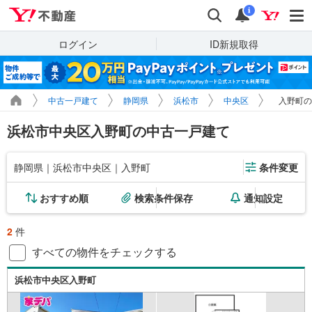
Yahoo!不動産
検索
通知
i
ログイン
ID新規取得
中古一戸建て
静岡県
浜松市
中央区
入野町の
浜松市中央区入野町の中古一戸建て
静岡県｜浜松市中央区｜入野町
条件変更
おすすめ順
検索条件保存
通知設定
2
件
すべての物件をチェックする
浜松市中央区入野町