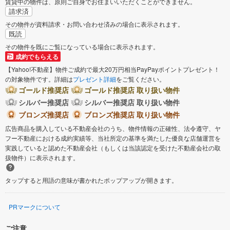
賃貸中の物件は、原則ご自身でお住まいいただくことができません。
請求済
その物件が資料請求・お問い合わせ済みの場合に表示されます。
既読
その物件を既にご覧になっている場合に表示されます。
成約でもらえる
【Yahoo!不動産】物件ご成約で最大20万円相当PayPayポイントプレゼント！
の対象物件です。詳細は
プレゼント詳細
をご覧ください。
ゴールド推奨店
ゴールド推奨店 取り扱い物件
シルバー推奨店
シルバー推奨店 取り扱い物件
ブロンズ推奨店
ブロンズ推奨店 取り扱い物件
広告商品を購入している不動産会社のうち、物件情報の正確性、法令遵守、ヤ
フー不動産における成約実績等、当社所定の基準を満たした優良な店舗運営を
実践していると認めた不動産会社（もしくは当該認定を受けた不動産会社の取
扱物件）に表示されます。
タップすると用語の意味が書かれたポップアップが開きます。
PRマークについて
ご注意