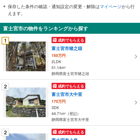
件
保存した条件の確認・通知設定の変更・解除は
マイページ
から行
で
えます。
通
知
富士宮市の物件をランキングから探す
を
受
1
成約でもらえる
け
富士宮市猪之頭
取
150万円
る
2LDK
・
51.14m
2
条
静岡県富士宮市猪之頭
件
を
2
成約でもらえる
マ
富士宮市大中里
イ
170万円
ペ
3DK
ー
44.71m
（登記）
2
静岡県富士宮市大中里
ジ
に
2
成約でもらえる
保
富士宮市小泉