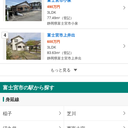
存
す
490万円
3LDK
る
77.49m
（登記）
2
静岡県富士宮市小泉
4
富士宮市上井出
600万円
3LDK
83.63m
（登記）
2
静岡県富士宮市上井出
4
富士宮市大岩
もっと見る
345万円
4DK
富士宮市の駅から探す
68.04m
2
静岡県富士宮市大岩
身延線
稲子
芝川