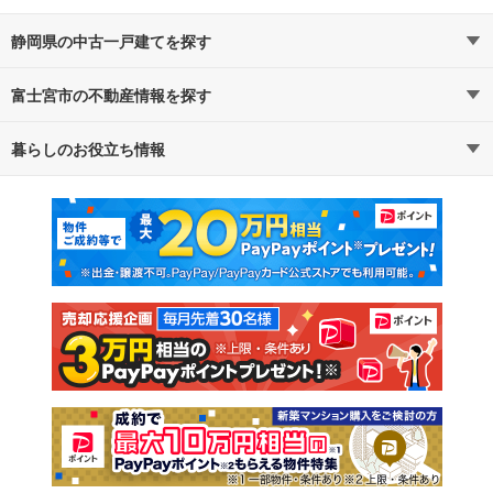
静岡県の中古一戸建てを探す
富士宮市の不動産情報を探す
路線・駅から探す
地域から探す
暮らしのお役立ち情報
不動産・住宅
賃貸住宅
通勤・通学時間から探す
地図から探す
マンションカタログ
教えて！住まいの先生
新築マンション
中古マンション
新築一戸建て
中古一戸建て
注文住宅
土地
売却査定