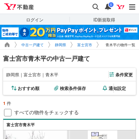
Yahoo!不動産
検索
通知
i
ログイン
ID新規取得
中古一戸建て
静岡県
富士宮市
青木平の物件一覧
富士宮市青木平の中古一戸建て
静岡県｜富士宮市｜青木平
条件変更
おすすめ順
検索条件保存
通知設定
1
件
すべての物件をチェックする
富士宮市青木平