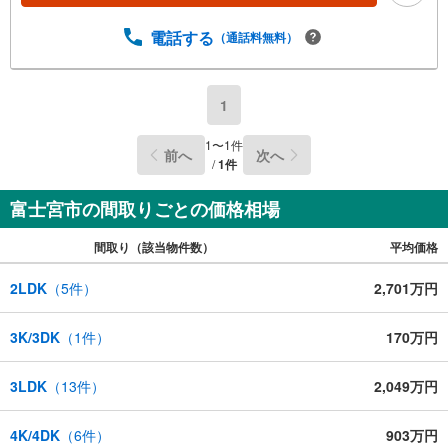
電話する
（通話料無料）
1
1
〜
1
件
前へ
次へ
/
1
件
富士宮市の間取りごとの価格相場
間取り（該当物件数）
平均価格
2LDK
（
5
件）
2,701万円
3K/3DK
（
1
件）
170万円
3LDK
（
13
件）
2,049万円
4K/4DK
（
6
件）
903万円