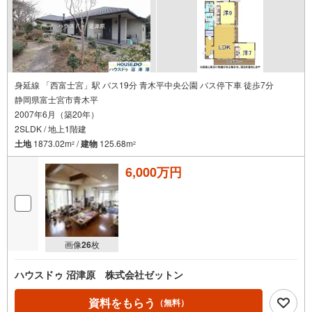
身延線 「西富士宮」駅 バス19分 青木平中央公園 バス停下車 徒歩7分
静岡県富士宮市青木平
2007年6月（築20年）
2SLDK / 地上1階建
土地
1873.02m
/
建物
125.68m
2
2
6,000万円
画像
26
枚
ハウスドゥ 沼津原 株式会社ゼットン
資料をもらう
（無料）