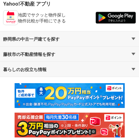
Yahoo!不動産 アプリ
地図でサクッと物件探し
物件比較が手軽にできる
静岡県の中古一戸建てを探す
藤枝市の不動産情報を探す
路線・駅から探す
地域から探す
暮らしのお役立ち情報
不動産・住宅
賃貸住宅
通勤・通学時間から探す
地図から探す
マンションカタログ
教えて！住まいの先生
新築マンション
中古マンション
新築一戸建て
中古一戸建て
注文住宅
土地
売却査定