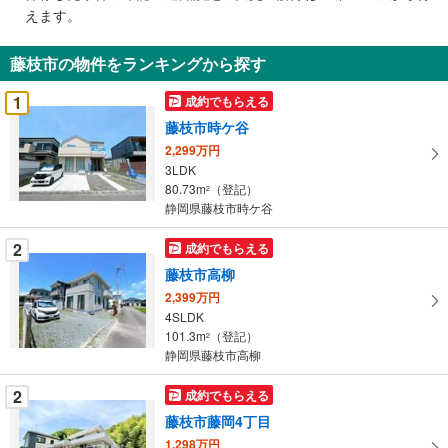
で
えます。
通
知
藤枝市の物件をランキングから探す
を
受
1
成約でもらえる
け
藤枝市時ケ谷
取
2,299万円
る
3LDK
・
80.73m
（登記）
2
条
静岡県藤枝市時ケ谷
件
を
2
成約でもらえる
マ
藤枝市高柳
イ
2,399万円
ペ
4SLDK
ー
101.3m
（登記）
2
静岡県藤枝市高柳
ジ
に
2
成約でもらえる
保
藤枝市藤岡4丁目
存
す
1,298万円