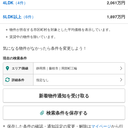
4LDK
（
4
件）
2,061万円
5LDK以上
（
6
件）
1,897万円
物件が所在する市区町村を対象とした平均価格を表示しています。
賃貸中の物件を除いています。
気になる物件がなかったら
条件を変更しよう！
現在の検索条件
静岡県｜藤枝市｜岡部町三輪
エリア/路線
指定なし
詳細条件
こ
新着物件通知を受け取る
の
検
索
検索条件を保存する
条
件
保存した条件の確認・通知設定の変更・解除は
マイページ
から行