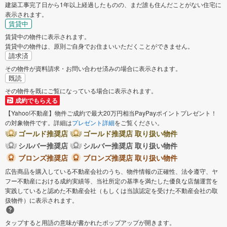
建築工事完了日から1年以上経過したものの、まだ誰も住んだことがない住宅に
表示されます。
賃貸中
賃貸中の物件に表示されます。
賃貸中の物件は、原則ご自身でお住まいいただくことができません。
請求済
その物件が資料請求・お問い合わせ済みの場合に表示されます。
既読
その物件を既にご覧になっている場合に表示されます。
成約でもらえる
【Yahoo!不動産】物件ご成約で最大20万円相当PayPayポイントプレゼント！
の対象物件です。詳細は
プレゼント詳細
をご覧ください。
ゴールド推奨店
ゴールド推奨店 取り扱い物件
シルバー推奨店
シルバー推奨店 取り扱い物件
ブロンズ推奨店
ブロンズ推奨店 取り扱い物件
広告商品を購入している不動産会社のうち、物件情報の正確性、法令遵守、ヤ
フー不動産における成約実績等、当社所定の基準を満たした優良な店舗運営を
実践していると認めた不動産会社（もしくは当該認定を受けた不動産会社の取
扱物件）に表示されます。
タップすると用語の意味が書かれたポップアップが開きます。