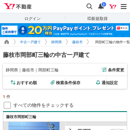
Yahoo!不動産
検索
通知
i
ログイン
ID新規取得
中古一戸建て
静岡県
藤枝市
岡部町三輪の物件一覧
藤枝市岡部町三輪の中古一戸建て
静岡県｜藤枝市｜岡部町三輪
条件変更
おすすめ順
検索条件保存
通知設定
1
件
すべての物件をチェックする
藤枝市岡部町三輪