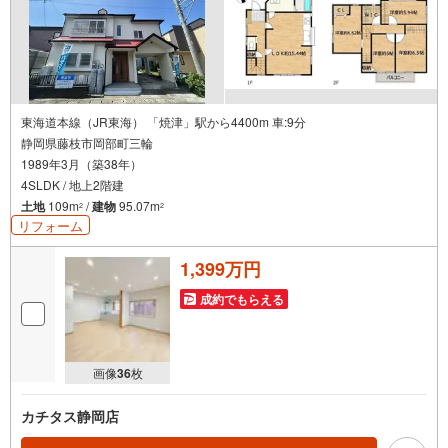
東海道本線（JR東海） 「焼津」駅から4400m 車:9分
静岡県藤枝市岡部町三輪
1989年3月（築38年）
4SLDK / 地上2階建
土地
109m
/
建物
95.07m
2
2
リフォーム
1,399万円
成約でもらえる
画像
36
枚
カチタス静岡店