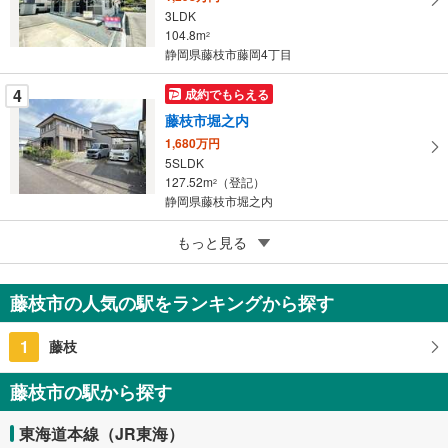
3LDK
る
104.8m
2
静岡県藤枝市藤岡4丁目
4
成約でもらえる
藤枝市堀之内
1,680万円
5SLDK
127.52m
（登記）
2
静岡県藤枝市堀之内
5
もっと見る
成約でもらえる
藤枝市泉町
1,499万円
藤枝市の人気の駅をランキングから探す
6DK
117.58m
（登記）
2
1
藤枝
静岡県藤枝市泉町
藤枝市の駅から探す
東海道本線（JR東海）