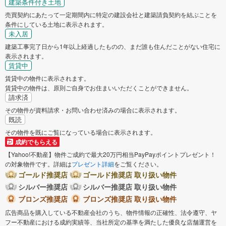
建築条件付き土地
売買契約にあたって一定期間内に特定の建設会社と建築請負契約を結ぶことを
条件にしている土地に表示されます。
未入居
建築工事完了日から1年以上経過したものの、まだ誰も住んだことがない住宅に
表示されます。
賃貸中
賃貸中の物件に表示されます。
賃貸中の物件は、原則ご自身でお住まいいただくことができません。
請求済
その物件が資料請求・お問い合わせ済みの場合に表示されます。
既読
その物件を既にご覧になっている場合に表示されます。
成約でもらえる
【Yahoo!不動産】物件ご成約で最大20万円相当PayPayポイントプレゼント！
の対象物件です。詳細は
プレゼント詳細
をご覧ください。
ゴールド推奨店
ゴールド推奨店 取り扱い物件
シルバー推奨店
シルバー推奨店 取り扱い物件
ブロンズ推奨店
ブロンズ推奨店 取り扱い物件
広告商品を購入している不動産会社のうち、物件情報の正確性、法令遵守、ヤ
フー不動産における成約実績等、当社所定の基準を満たした優良な店舗運営を