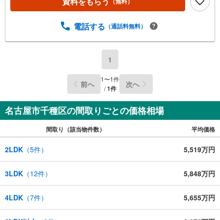
資料をもらう
（無料）
電話する
（通話料無料）
1
1
〜
1
件
前へ
次へ
/
1
件
名古屋市千種区の間取りごとの価格相場
間取り（該当物件数）
平均価格
2LDK
（
5
件）
5,519万円
3LDK
（
12
件）
5,848万円
4LDK
（
7
件）
5,655万円