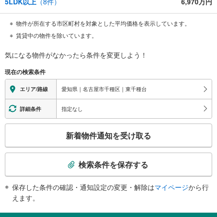
5LDK以上
（
8
件）
6,970万円
物件が所在する市区町村を対象とした平均価格を表示しています。
賃貸中の物件を除いています。
気になる物件がなかったら
条件を変更しよう！
現在の検索条件
愛知県｜名古屋市千種区｜東千種台
エリア/路線
指定なし
詳細条件
こ
新着物件通知を受け取る
の
検
索
検索条件を保存する
条
件
保存した条件の確認・通知設定の変更・解除は
マイページ
から行
で
えます。
通
知