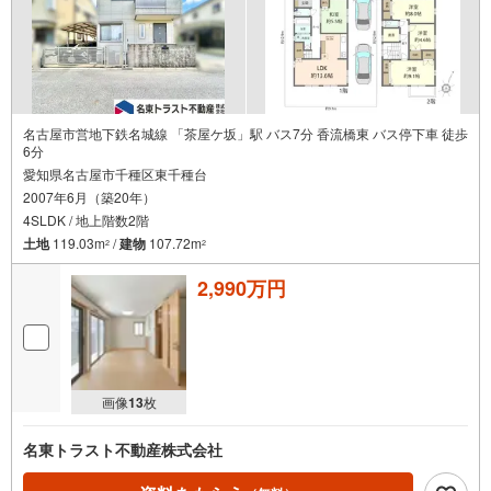
名古屋市営地下鉄名城線 「茶屋ケ坂」駅 バス7分 香流橋東 バス停下車 徒歩
6分
愛知県名古屋市千種区東千種台
2007年6月（築20年）
4SLDK / 地上階数2階
土地
119.03m
/
建物
107.72m
2
2
2,990万円
画像
13
枚
名東トラスト不動産株式会社