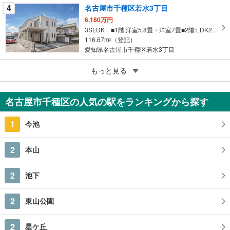
4
名古屋市千種区若水3丁目
6,180万円
3SLDK ■1階:洋室5.8畳・洋室7畳■2階:LDK27.6畳
116.67m
（登記）
2
愛知県名古屋市千種区若水3丁目
5
もっと見る
成約でもらえる
名古屋市千種区赤坂町4丁目
1億1,800万円
名古屋市千種区の人気の駅をランキングから探す
5LDK以上
211.15m
（登記）
2
1
今池
愛知県名古屋市千種区赤坂町4丁目
2
本山
2
池下
2
東山公園
2
星ケ丘