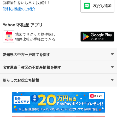
新着物件をいち早くお届け！
友だち追加
便利な機能のご紹介
Yahoo!不動産 アプリ
地図でサクッと物件探し
物件比較が手軽にできる
愛知県の中古一戸建てを探す
名古屋市千種区の不動産情報を探す
路線・駅から探す
地域から探す
暮らしのお役立ち情報
不動産・住宅
賃貸住宅
通勤・通学時間から探す
地図から探す
マンションカタログ
教えて！住まいの先生
新築マンション
中古マンション
新築一戸建て
中古一戸建て