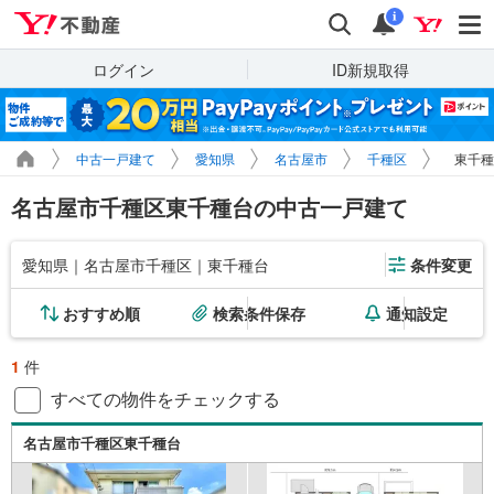
Yahoo!不動産
検索
通知
i
ログイン
ID新規取得
中古一戸建て
愛知県
名古屋市
千種区
東千種
名古屋市千種区東千種台の中古一戸建て
愛知県｜名古屋市千種区｜東千種台
条件変更
おすすめ順
検索条件保存
通知設定
1
件
すべての物件をチェックする
名古屋市千種区東千種台