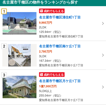
名古屋市千種区の物件をランキングから探す
を
受
1
成約でもらえる
け
名古屋市千種区清住町1丁目
取
9,960万円
る
2LDK
・
125.94m
（登記）
2
条
愛知県名古屋市千種区清住町1丁目
件
を
2
名古屋市千種区南ケ丘1丁目
マ
2,780万円
イ
3LDK
167.34m
（登記）
ペ
2
愛知県名古屋市千種区南ケ丘1丁目
ー
ジ
3
成約でもらえる
に
名古屋市千種区月ケ丘1丁目
保
1億7,000万円
存
5LDK以上
す
255.04m
（登記）
2
る
愛知県名古屋市千種区月ケ丘1丁目