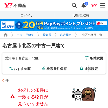
Yahoo!不動産
検索
通知
i
ログイン
ID新規取得
中古一戸建て
愛知県
名古屋市
北区の物件一覧
名古屋市北区の中古一戸建て
愛知県｜名古屋市北区
条件変更
おすすめ順
検索条件保存
通知設定
0
件
お探しの条件に
一致する物件が
見つかりません