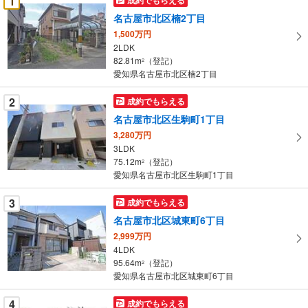
1
け
名古屋市北区楠2丁目
取
1,500万円
る
2LDK
・
82.81m
（登記）
2
条
愛知県名古屋市北区楠2丁目
件
を
2
成約でもらえる
マ
名古屋市北区生駒町1丁目
イ
3,280万円
ペ
3LDK
ー
75.12m
（登記）
2
愛知県名古屋市北区生駒町1丁目
ジ
に
3
成約でもらえる
保
名古屋市北区城東町6丁目
存
す
2,999万円
4LDK
る
95.64m
（登記）
2
愛知県名古屋市北区城東町6丁目
4
成約でもらえる