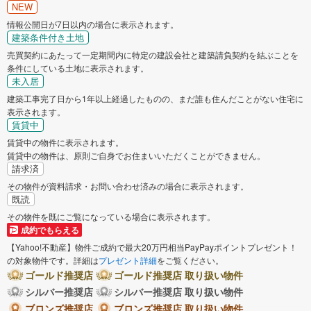
NEW
情報公開日が7日以内の場合に表示されます。
建築条件付き土地
売買契約にあたって一定期間内に特定の建設会社と建築請負契約を結ぶことを
条件にしている土地に表示されます。
未入居
建築工事完了日から1年以上経過したものの、まだ誰も住んだことがない住宅に
表示されます。
賃貸中
賃貸中の物件に表示されます。
賃貸中の物件は、原則ご自身でお住まいいただくことができません。
請求済
その物件が資料請求・お問い合わせ済みの場合に表示されます。
既読
その物件を既にご覧になっている場合に表示されます。
成約でもらえる
【Yahoo!不動産】物件ご成約で最大20万円相当PayPayポイントプレゼント！
の対象物件です。詳細は
プレゼント詳細
をご覧ください。
ゴールド推奨店
ゴールド推奨店 取り扱い物件
シルバー推奨店
シルバー推奨店 取り扱い物件
ブロンズ推奨店
ブロンズ推奨店 取り扱い物件