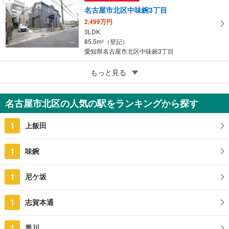
名古屋市北区中味鋺3丁目
2,499万円
3LDK
85.5m
（登記）
2
愛知県名古屋市北区中味鋺3丁目
5
名古屋市北区瑠璃光町3丁目
もっと見る
1億3,000万円
6SLDK
名古屋市北区の人気の駅をランキングから探す
179.69m
（登記）
2
愛知県名古屋市北区瑠璃光町3丁目
1
上飯田
1
味鋺
1
尼ケ坂
1
志賀本通
1
黒川