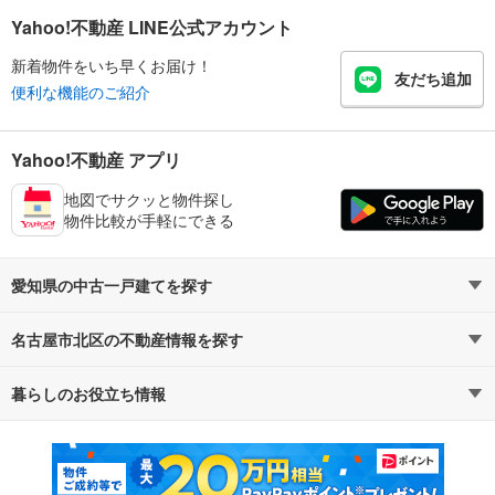
Yahoo!不動産 LINE公式アカウント
新着物件をいち早くお届け！
友だち追加
便利な機能のご紹介
Yahoo!不動産 アプリ
地図でサクッと物件探し
物件比較が手軽にできる
愛知県の中古一戸建てを探す
名古屋市北区の不動産情報を探す
路線・駅から探す
地域から探す
暮らしのお役立ち情報
不動産・住宅
賃貸住宅
通勤・通学時間から探す
地図から探す
マンションカタログ
教えて！住まいの先生
新築マンション
中古マンション