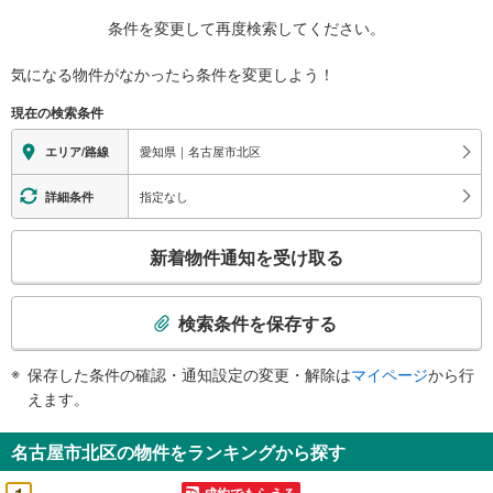
条件を変更して再度検索してください。
気になる物件がなかったら
条件を変更しよう！
現在の検索条件
愛知県｜名古屋市北区
エリア/路線
指定なし
詳細条件
こ
新着物件通知を受け取る
の
検
索
検索条件を保存する
条
件
保存した条件の確認・通知設定の変更・解除は
マイページ
から行
で
えます。
通
知
名古屋市北区の物件をランキングから探す
を
受
成約でもらえる