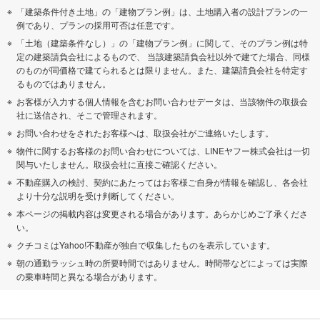
「建築条件付き土地」の「建物プラン例」は、土地購入者の設計プランの一
例であり、プランの採用可否は任意です。
「土地（建築条件なし）」の「建物プラン例」に関して、そのプラン例は特
定の建築請負会社によるもので、 当該建築請負会社以外で建てた場合、同様
のものが同価格で建てられるとは限りません。また、建築請負会社を特定す
るものではありません。
お客様が入力する個人情報を含むお問い合わせデータは、当該物件の取扱会
社に送信され、そこで管理されます。
お問い合わせをされたお客様へは、取扱会社がご連絡いたします。
物件に関するお客様のお問い合わせについては、LINEヤフー株式会社は一切
関与いたしません。取扱会社に直接ご確認ください。
不動産購入の検討、契約にあたってはお客様ご自身が情報を確認し、各会社
より十分な説明を受け判断してください。
本ページの掲載内容は変更される場合があります。あらかじめご了承くださ
い。
クチコミはYahoo!不動産が独自で収集したものを表示しています。
朝の通勤ラッシュ時の所要時間ではありません。時間帯などによっては実際
の乗車時間と異なる場合があります。