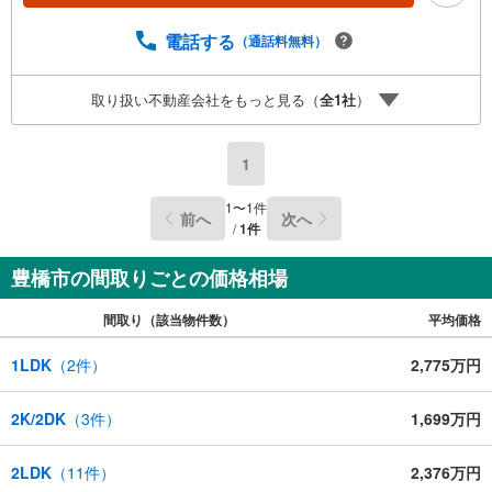
電話する
（通話料無料）
取り扱い不動産会社をもっと見る（
全
1
社
）
1
1
〜
1
件
前へ
次へ
/
1
件
豊橋市の間取りごとの価格相場
間取り（該当物件数）
平均価格
1LDK
（
2
件）
2,775万円
2K/2DK
（
3
件）
1,699万円
2LDK
（
11
件）
2,376万円