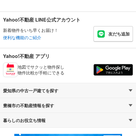
Yahoo!不動産 LINE公式アカウント
新着物件をいち早くお届け！
友だち追加
便利な機能のご紹介
Yahoo!不動産 アプリ
地図でサクッと物件探し
物件比較が手軽にできる
愛知県の中古一戸建てを探す
豊橋市の不動産情報を探す
路線・駅から探す
地域から探す
暮らしのお役立ち情報
不動産・住宅
賃貸住宅
通勤・通学時間から探す
地図から探す
マンションカタログ
教えて！住まいの先生