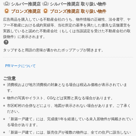
シルバー推奨店
シルバー推奨店 取り扱い物件
ブロンズ推奨店
ブロンズ推奨店 取り扱い物件
広告商品を購入している不動産会社のうち、物件情報の正確性、法令遵守、ヤ
フー不動産における成約実績等、当社所定の基準を満たした優良な店舗運営を
実践していると認めた不動産会社（もしくは当該認定を受けた不動産会社の取
扱物件）に表示されます。
タップすると用語の意味が書かれたポップアップが開きます。
PRマークについて
ご注意
消費税および地方消費税の対象となる場合は税込み価格が表示されていま
す。
物件の写真やイラスト、CGなどは実際と異なる場合があります。
市区町村の合併などにより、地図が表示されない場合があります。ご了承く
ださい。
「新築一戸建て」には、完成後1年を経過している未入居物件が掲載されてい
る場合があります。
「新築一戸建て」には、販売住戸が複数の物件は、全ての住戸に該当しない