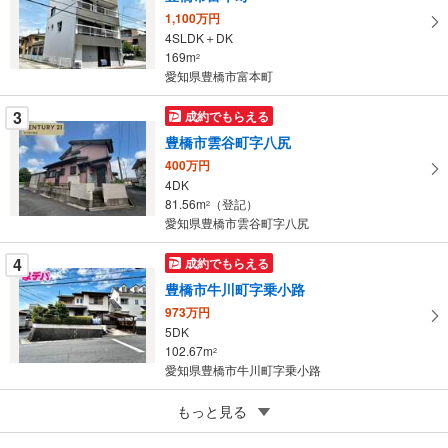
イ
1,100万円
ペ
4SLDK＋DK
ー
169m
2
愛知県豊橋市富本町
ジ
に
3
成約でもらえる
保
豊橋市雲谷町字八尻
存
す
400万円
4DK
る
81.56m
（登記）
2
愛知県豊橋市雲谷町字八尻
4
成約でもらえる
豊橋市牛川町字乗小路
973万円
5DK
102.67m
2
愛知県豊橋市牛川町字乗小路
5
もっと見る
成約でもらえる
豊橋市多米東町2丁目