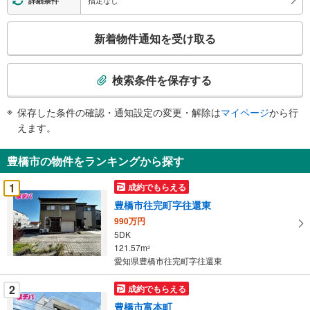
詳細条件
こ
新着物件通知を受け取る
の
検
索
検索条件を保存する
条
件
保存した条件の確認・通知設定の変更・解除は
マイページ
から行
で
えます。
通
知
豊橋市の物件をランキングから探す
を
受
1
成約でもらえる
け
豊橋市往完町字往還東
取
990万円
る
5DK
・
121.57m
2
条
愛知県豊橋市往完町字往還東
件
を
2
成約でもらえる
マ
豊橋市富本町