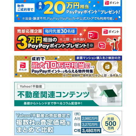
新築マンション
中古マンション
新築一戸建て
中古一戸建て
注文住宅
土地
売却査定