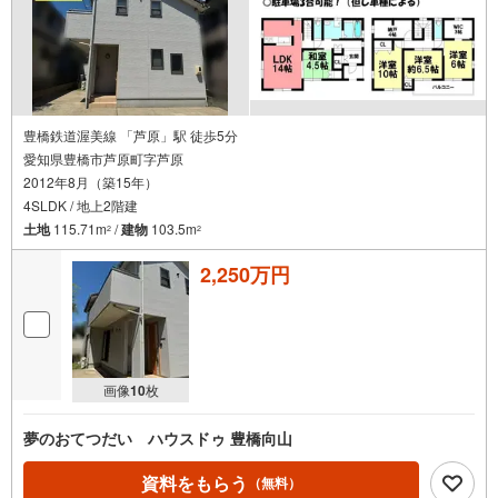
豊橋鉄道渥美線 「芦原」駅 徒歩5分
愛知県豊橋市芦原町字芦原
2012年8月（築15年）
4SLDK / 地上2階建
土地
115.71m
/
建物
103.5m
2
2
2,250万円
画像
10
枚
夢のおてつだい ハウスドゥ 豊橋向山
資料をもらう
（無料）