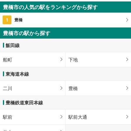
1,200万円
豊橋市の人気の駅をランキングから探す
4LDK
105.16m
2
1
豊橋
愛知県豊橋市多米東町2丁目
豊橋市の駅から探す
飯田線
船町
下地
東海道本線
二川
豊橋
豊橋鉄道東田本線
駅前
駅前大通