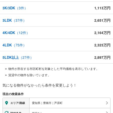
3K/3DK
（
3
件）
1,113万円
3LDK
（
37
件）
2,651万円
4K/4DK
（
12
件）
2,164万円
4LDK
（
75
件）
2,323万円
5LDK以上
（
27
件）
2,897万円
物件が所在する市区町村を対象とした平均価格を表示しています。
賃貸中の物件を除いています。
気になる物件がなかったら
条件を変更しよう！
現在の検索条件
愛知県｜豊橋市｜芦原町
エリア/路線
指定なし