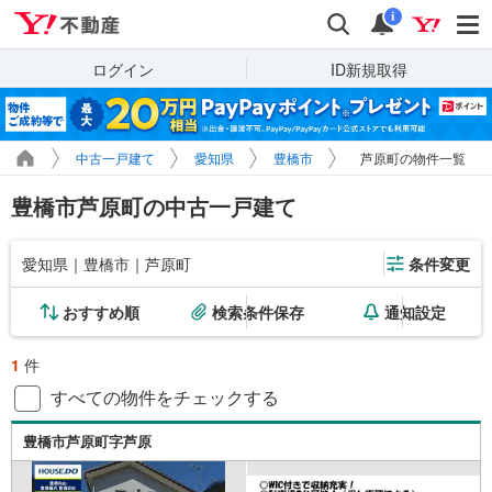
Yahoo!不動産
検索
通知
i
ログイン
ID新規取得
中古一戸建て
愛知県
豊橋市
芦原町の物件一覧
豊橋市芦原町の中古一戸建て
愛知県｜豊橋市｜芦原町
条件変更
おすすめ順
検索条件保存
通知設定
1
件
すべての物件をチェックする
豊橋市芦原町字芦原