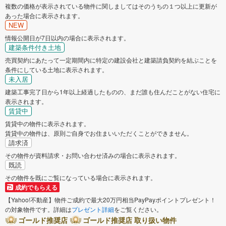
複数の価格が表示されている物件に関しましてはそのうちの１つ以上に更新が
あった場合に表示されます。
NEW
情報公開日が7日以内の場合に表示されます。
建築条件付き土地
売買契約にあたって一定期間内に特定の建設会社と建築請負契約を結ぶことを
条件にしている土地に表示されます。
未入居
建築工事完了日から1年以上経過したものの、まだ誰も住んだことがない住宅に
表示されます。
賃貸中
賃貸中の物件に表示されます。
賃貸中の物件は、原則ご自身でお住まいいただくことができません。
請求済
その物件が資料請求・お問い合わせ済みの場合に表示されます。
既読
その物件を既にご覧になっている場合に表示されます。
成約でもらえる
【Yahoo!不動産】物件ご成約で最大20万円相当PayPayポイントプレゼント！
の対象物件です。詳細は
プレゼント詳細
をご覧ください。
ゴールド推奨店
ゴールド推奨店 取り扱い物件