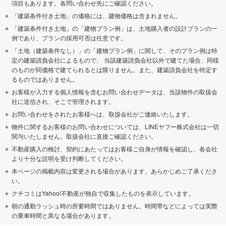
項目もあります。各問い合わせ先にご確認ください。
「建築条件付き土地」の価格には、建物価格は含まれません。
「建築条件付き土地」の「建物プラン例」は、土地購入者の設計プランの一
例であり、プランの採用可否は任意です。
「土地（建築条件なし）」の「建物プラン例」に関して、そのプラン例は特
定の建築請負会社によるもので、 当該建築請負会社以外で建てた場合、同様
のものが同価格で建てられるとは限りません。また、建築請負会社を特定す
るものではありません。
お客様が入力する個人情報を含むお問い合わせデータは、当該物件の取扱会
社に送信され、そこで管理されます。
お問い合わせをされたお客様へは、取扱会社がご連絡いたします。
物件に関するお客様のお問い合わせについては、LINEヤフー株式会社は一切
関与いたしません。取扱会社に直接ご確認ください。
不動産購入の検討、契約にあたってはお客様ご自身が情報を確認し、各会社
より十分な説明を受け判断してください。
本ページの掲載内容は変更される場合があります。あらかじめご了承くださ
い。
クチコミはYahoo!不動産が独自で収集したものを表示しています。
朝の通勤ラッシュ時の所要時間ではありません。時間帯などによっては実際
の乗車時間と異なる場合があります。