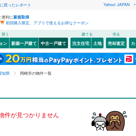
Yahoo! JAPAN
際に買ったレポート
と便利に
新規取得
初回購入限定、アプリで使えるお得なクーポン
検索条件を保存しました
買う
建てる
売る
線
(
0
)
飯田線
(
0
)
リノベーション
ョン
新築一戸建て
中古一戸建て
注文住宅
土地
売却査定
カ
この検索条件の新着物件通知は、
マイページ
から設定できます。
関西本線（JR東海）
(
0
)
ション・リフォーム
築古・築30年以上
（
0
）
4
)
)
東区
伊賀町
(
12
(
1
)
)
岩手
宮城
秋田
山形
)
中村区
宇頭町
(
(
21
1
)
)
営地下鉄東山線
(
0
)
名古屋市営地下鉄名城線
(
0
)
愛知県、岡崎市
神奈川
埼玉
千葉
茨城
愛知県
岡崎市の物件一覧
6
(
2
)
)
瑞穂区
島坂町
(
(
15
2
)
)
営地下鉄桜通線
(
0
)
名古屋市営地下鉄上飯田線
(
0
)
4
0
）
)
港区
田口町
オール電化
(
29
(
1
)
)
（
0
）
長野
富山
石川
福井
鉄道
(
0
)
東海交通事業城北線
(
0
)
検索条件を保存する
台以上
3
)
)
（
0
）
緑区
戸崎町
ビルトインガレージ
(
27
(
2
)
)
（
0
）
閉じる
閉じる
お気に入りリストを見る
お気に入りリストを見る
閉じる
閉じる
岐阜
静岡
三重
東田本線
(
0
)
豊橋鉄道渥美線
(
0
)
タ付インターホン
4
(
1
)
)
中島西町
防犯カメラ
(
2
（
)
0
）
マイページ
物件が見つかりません
屋本線
(
0
)
名鉄豊川線
(
0
)
兵庫
京都
滋賀
奈良
)
福岡町
(
3
)
82
)
岡崎市
(
71
)
線
(
0
)
名鉄蒲郡線
(
0
)
全体
)
宮地町
(
1
)