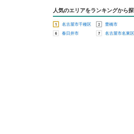
ウッドデ
人気のエリアをランキングから探
構造・規模・
名古屋市千種区
豊橋市
1
2
耐震、免
春日井市
名古屋市名東
6
7
（
0
）
オンライン対
オンライ
オンライ