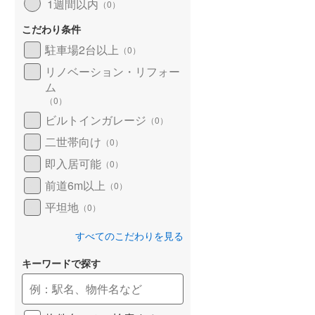
1週間以内
（
0
）
こだわり条件
駐車場2台以上
（
0
）
リノベーション・リフォー
ム
（
0
）
ビルトインガレージ
（
0
）
二世帯向け
（
0
）
即入居可能
（
0
）
前道6m以上
（
0
）
平坦地
（
0
）
すべてのこだわりを見る
キーワードで探す