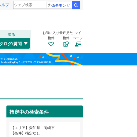
ヘルプ
偽モモンガ
検索
お気に入り
最近見た
マイ
知る
物件
物件
ページ
中央本線（JR東海）
(
0
)
タログ/質問
東海道新幹線
(
0
)
北区
井田町
(
22
(
2
)
)
福島
中区
欠町
(
(
6
3
)
)
名古屋市営地下鉄鶴舞線
(
0
)
栃木
群馬
山梨
熱田区
真福寺町
(
2
(
)
1
)
名古屋市営地下鉄名港線
(
0
)
南区
大樹寺
トイレ２か所
(
28
(
3
)
)
（
0
）
名古屋臨海高速鉄道あおなみ線
(
0
)
名東区
土井町
太陽光発電システム
(
(
26
1
)
)
（
0
）
愛知高速交通リニモ
(
0
)
指定中の検索条件
中町
(
3
)
名鉄西尾線
(
0
)
和歌山
舳越町
(
3
)
エリア
愛知県、岡崎市
一宮市
(
25
)
名鉄豊田線
(
0
)
条件
指定なし
明大寺町
(
2
)