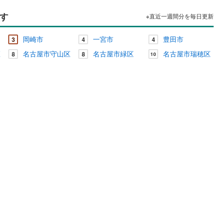
ッキあり
（
0
）
す
※直近一週間分を毎日更新
施工・品質・工法関連
岡崎市
一宮市
豊田市
3
4
4
震、制震構造
住宅性能評価付き
（
0
）
区
名古屋市守山区
名古屋市緑区
名古屋市瑞穂区
8
8
10
応
ン内見(相談)可
（
0
）
IT重説可
（
0
）
ン対応とは？