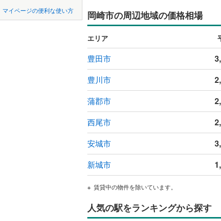
中国
鳥取
瀬戸市
(
3
名鉄常滑
マイページの便利な使い方
岡崎市の周辺地域の価格相場
六名
(
2
)
吹き抜け
豊川市
名鉄知多
(
9
四国
徳島
矢作町
(
5
二世帯向
エリア
名鉄犬山
刈谷市
(
1
若松町
(
2
サービス
九州・沖縄
福岡
豊田市
3
名鉄瀬戸
西尾市
(
4
竜美東
(
2
立地
豊川市
2
常滑市
(
2
最寄りの
稲沢市
(
9
蒲郡市
2
0
0
0
0
0
0
該当物件
該当物件
該当物件
該当物件
該当物件
該当物件
件
件
件
件
件
件
大府市
(
1
西尾市
2
配置、向き、
尾張旭市
前道6m
安城市
3
豊明市
(
6
平坦地
（
新城市
1
愛西市
(
1
LD
賃貸中の物件を除いています。
弥富市
(
5
リビング
人気の駅をランキングから探す
長久手市
（
0
）