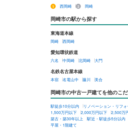
丹羽郡大
西岡崎
岡崎
キッチン
海部郡蟹
岡崎市の駅から探す
独立型キ
知多郡東
東海道本線
知多郡武
販売、価格、
岡崎
西岡崎
北設楽郡
即入居可
愛知環状鉄道
六名
中岡崎
北岡崎
大門
浴室
名鉄名古屋本線
浴室乾燥
本宿
名電山中
藤川
美合
収納
岡崎市の中古一戸建てを他のこだ
ウォーク
駅徒歩10分以内
リノベーション・リフォ
（
0
）
1,500万円以下
2,000万円以下
2,500
築古・築30年以上
駅近・駅徒歩5分以内
バルコニー、
平屋・1階建て