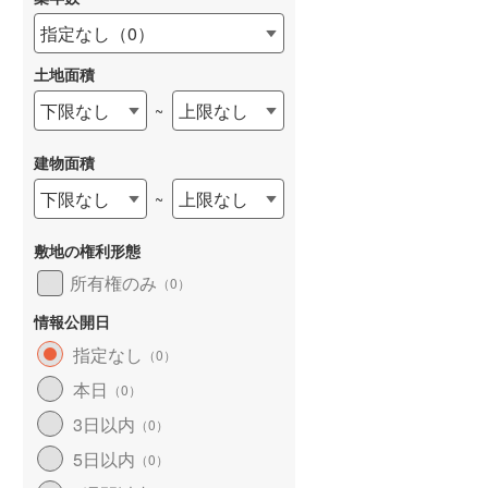
指定なし
（
0
）
土地面積
下限なし
上限なし
~
建物面積
下限なし
上限なし
~
敷地の権利形態
所有権のみ
（
0
）
情報公開日
指定なし
（
0
）
本日
（
0
）
3日以内
（
0
）
5日以内
（
0
）