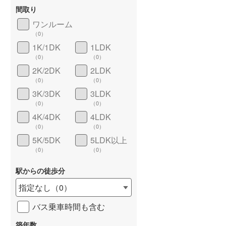
間取り
ワンルーム
（
0
）
1K/1DK
1LDK
長期優良住宅
（
0
）
（
0
）
（
0
）
2K/2DK
2LDK
（
0
）
（
0
）
3K/3DK
3LDK
（
0
）
（
0
）
4K/4DK
4LDK
（
0
）
（
0
）
5K/5DK
5LDK以上
詳しく見る
（
0
）
（
0
）
駅からの徒歩分
指定なし
（
0
）
バス乗車時間も含む
築年数