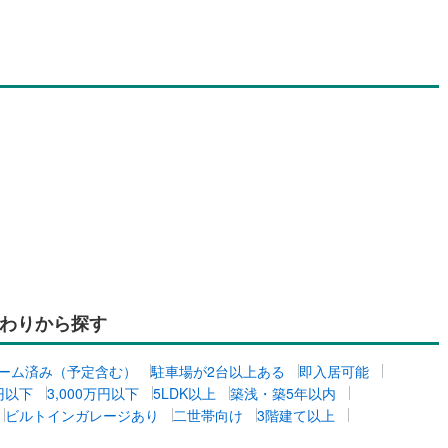
口町
(
1
)
丹羽郡扶桑町
(
6
)
江町
(
7
)
海部郡飛島村
(
0
)
ッチン
（
0
）
対面キッチン
（
0
）
浦町
(
12
)
知多郡南知多町
(
0
)
豊町
(
8
)
額田郡幸田町
(
11
)
契約、入居関連など
東栄町
(
0
)
北設楽郡豊根村
(
0
)
能
（
0
）
機あり
（
0
）
わりから探す
インクローゼット
床下収納
（
0
）
ーム済み（予定含む）
駐車場が2台以上ある
即入居可能
万円以下
3,000万円以下
5LDK以上
築浅・築5年以内
ビルトインガレージあり
二世帯向け
3階建て以上
庭