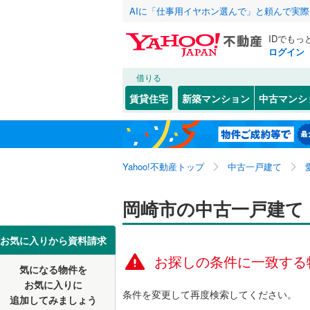
AIに「仕事用イヤホン選んで」と頼んで実
IDでもっ
ログイン
借りる
北海道
JR
北海道
東海道本
こだわり条件
リフォーム、
賃貸住宅
新築マンション
中古マンシ
武豊線
(
0
)
リノベー
名古屋市
千種区
青木町
(
(
3
1
東北
青森
（
0
）
西区
稲熊町
(
21
(
5
)
地下鉄
名古屋市
関東
東京
Yahoo!不動産トップ
中古一戸建て
設備
昭和区
北本郷町
(
1
名古屋市
中川区
滝町
床暖房
(
1
(
（
)
3
信越・北陸
新潟
岡崎市の中古一戸建て
私鉄・その他
愛知環状
守山区
大和町
駐車場2
(
(
3
2
東海
愛知
豊橋鉄道
お気に入りから資料請求
天白区
中島中町
ＴＶモニ
(
3
お探しの条件に一致する
名鉄名古
気になる物件を
（
0
）
近畿
大阪
針崎町
(
1
お気に入りに
愛知県のそのほ
豊橋市
(
1
名鉄三河
条件を変更して再度検索してください。
追加してみましょう
間取り、居室
美合町
(
4
かの地域