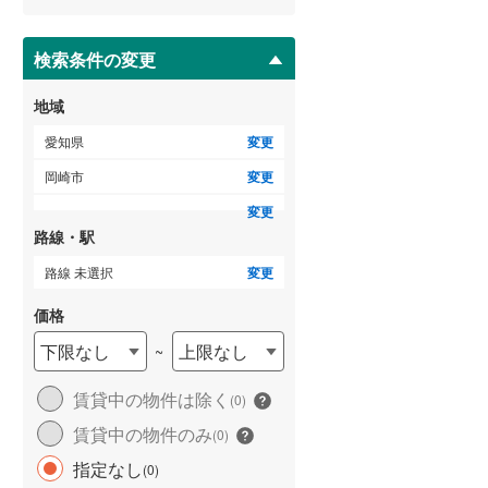
ー
海部郡大治町
(
7
)
ジ
に
検索条件の変更
知多郡阿久比町
(
8
)
保
存
知多郡美浜町
(
1
)
地域
す
る
北設楽郡設楽町
(
2
)
愛知県
変更
岡崎市
変更
変更
路線・駅
路線 未選択
変更
価格
下限なし
上限なし
~
賃貸中の物件は除く
(
0
)
賃貸中の物件のみ
(
0
)
指定なし
(
0
)