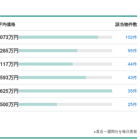
島根
岡山
広島
山口
3
)
半田市
(
31
)
線
(
0
)
名鉄築港線
(
0
)
元欠町
(
1
)
（
0
）
バリアフリー住宅
（
0
）
新線
6
)
(
0
)
津島市
名鉄津島線
(
12
(
)
0
)
香川
愛媛
高知
)
山綱町
(
1
)
け
（
0
）
平屋・1階建て
（
0
）
保存した条件を見る
平均価格
該当物件数
線
(
0
)
名鉄広見線
(
0
)
7
)
豊田市
(
102
)
)
渡町
(
1
)
ルーム（納戸）
（
0
）
佐賀
長崎
熊本
大分
,073万円
102件
線
(
0
)
名鉄空港線
(
0
)
3
)
蒲郡市
(
44
)
)
上地
(
3
)
,285万円
7
)
江南市
(
15
)
95件
駅が始発駅
（
0
）
海まで2km以内
（
0
）
)
新城市
(
25
)
,117万円
44件
この条件で検索する
この条件で検索する
この条件で検索する
この条件で検索する
この条件で検索する
この条件で検索する
市区町村以下を選択
市区町村を選択す
駅を選択する
1
)
知多市
(
32
)
,593万円
建ち方、日当たり
43件
(
33
)
高浜市
(
18
)
以上
（
0
）
角地
（
0
）
,625万円
35件
)
日進市
(
24
)
0
）
,500万円
25件
0
)
清須市
(
12
)
)
みよし市
(
5
)
ダイニング15畳以上
※直近一週間分を毎日更新
(
11
)
愛知郡東郷町
(
3
)