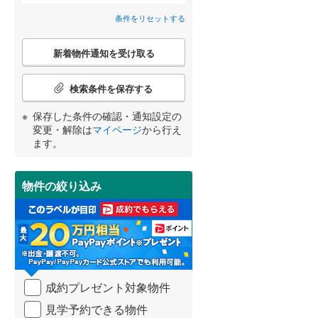
春日井市
(
117
)
名鉄河和線
(
0
)
条件をリセットする
本宿町
(
3
)
間取り変更可能
（
0
）
碧南市
名鉄尾西線
(
22
(
)
0
)
こ
米河内町
(
1
)
3階建て以上
（
0
）
新着物件通知を受け取る
の
名鉄小牧線
(
0
)
安城市
(
35
)
検
藤川台
(
1
)
宮崎
鹿児島
沖縄
索
近鉄名古屋線
(
0
)
犬山市
(
6
)
検索条件を保存する
条
夏山町
(
1
)
件
小牧市
(
12
)
保存した条件の確認・通知設定の
で
変更・解除は
マイページ
から行え
通
小学校まで1km以内
（
0
）
東海市
(
13
)
ます。
する
る
知
条件をリセットする
条件をリセットする
条件をリセットする
条件をリセットする
条件をリセットする
条件をリセットする
を
知立市
(
17
)
受
物件の絞り込み
け
岩倉市
(
8
)
南道路
（
0
）
取
る
田原市
(
32
)
・
条
北名古屋市
(
17
)
件
を
あま市
(
22
)
成約プレゼント対象物件
マ
イ
西春日井郡豊山町
(
1
)
見学予約できる物件
ペ