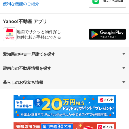
友だち追加
便利な機能のご紹介
Yahoo!不動産 アプリ
地図でサクッと物件探し
物件比較が手軽にできる
愛知県の中古一戸建てを探す
碧南市の不動産情報を探す
路線・駅から探す
地域から探す
暮らしのお役立ち情報
不動産・住宅
賃貸住宅
通勤・通学時間から探す
地図から探す
マンションカタログ
教えて！住まいの先生
新築マンション
中古マンション
新築一戸建て
中古一戸建て
注文住宅
土地