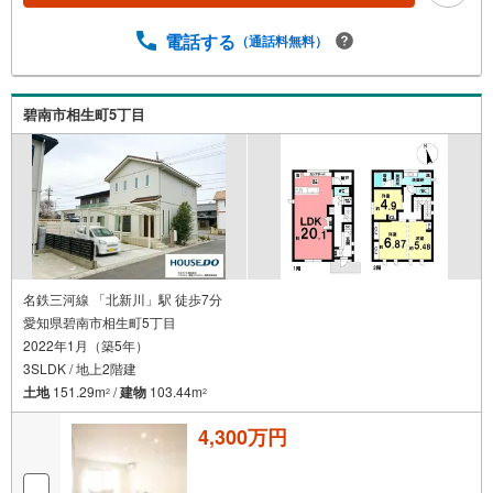
電話する
（通話料無料）
碧南市相生町5丁目
名鉄三河線 「北新川」駅 徒歩7分
愛知県碧南市相生町5丁目
2022年1月（築5年）
3SLDK / 地上2階建
土地
151.29m
/
建物
103.44m
2
2
4,300万円