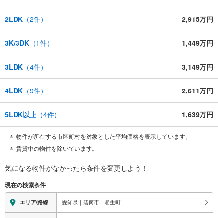
2LDK
（
2
件）
2,915万円
3K/3DK
（
1
件）
1,449万円
3LDK
（
4
件）
3,149万円
4LDK
（
9
件）
2,611万円
5LDK以上
（
4
件）
1,639万円
物件が所在する市区町村を対象とした平均価格を表示しています。
賃貸中の物件を除いています。
気になる物件がなかったら
条件を変更しよう！
現在の検索条件
愛知県｜碧南市｜相生町
エリア/路線