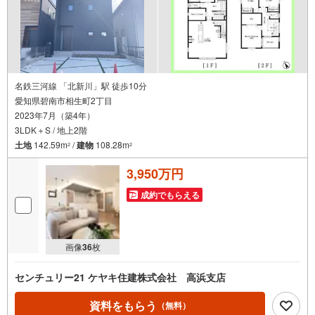
名鉄三河線 「北新川」駅 徒歩10分
愛知県碧南市相生町2丁目
2023年7月（築4年）
3LDK＋S / 地上2階
土地
142.59m
/
建物
108.28m
2
2
3,950万円
成約でもらえる
画像
36
枚
センチュリー21 ケヤキ住建株式会社 高浜支店
資料をもらう
（無料）