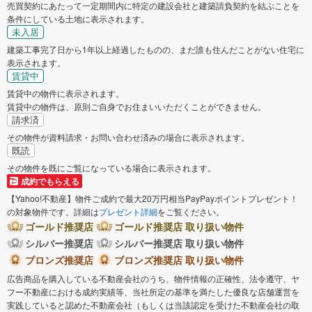
売買契約にあたって一定期間内に特定の建設会社と建築請負契約を結ぶことを
条件にしている土地に表示されます。
未入居
建築工事完了日から1年以上経過したものの、まだ誰も住んだことがない住宅に
表示されます。
賃貸中
賃貸中の物件に表示されます。
賃貸中の物件は、原則ご自身でお住まいいただくことができません。
請求済
その物件が資料請求・お問い合わせ済みの場合に表示されます。
既読
その物件を既にご覧になっている場合に表示されます。
成約でもらえる
【Yahoo!不動産】物件ご成約で最大20万円相当PayPayポイントプレゼント！
の対象物件です。詳細は
プレゼント詳細
をご覧ください。
ゴールド推奨店
ゴールド推奨店 取り扱い物件
シルバー推奨店
シルバー推奨店 取り扱い物件
ブロンズ推奨店
ブロンズ推奨店 取り扱い物件
広告商品を購入している不動産会社のうち、物件情報の正確性、法令遵守、ヤ
フー不動産における成約実績等、当社所定の基準を満たした優良な店舗運営を
実践していると認めた不動産会社（もしくは当該認定を受けた不動産会社の取