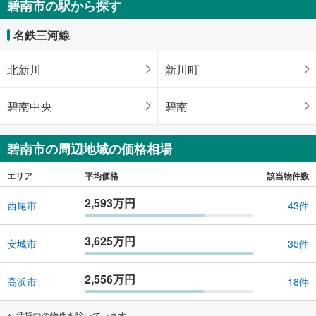
碧南市の駅から探す
5LDK
117.78m
（登記）
2
名鉄三河線
愛知県碧南市緑町3丁目
北新川
新川町
碧南中央
碧南
碧南市の周辺地域の価格相場
エリア
平均価格
該当物件数
2,593万円
西尾市
43件
3,625万円
安城市
35件
2,556万円
高浜市
18件
賃貸中の物件を除いています。