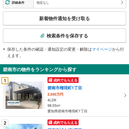
指定なし
詳細条件
こ
新着物件通知を受け取る
の
検
索
検索条件を保存する
条
件
保存した条件の確認・通知設定の変更・解除は
マイページ
から行
で
えます。
通
知
碧南市の物件をランキングから探す
を
受
1
成約でもらえる
け
碧南市権現町1丁目
取
2,550万円
る
4LDK
・
98.55m
2
条
愛知県碧南市権現町1丁目
件
を
2
成約でもらえる
マ