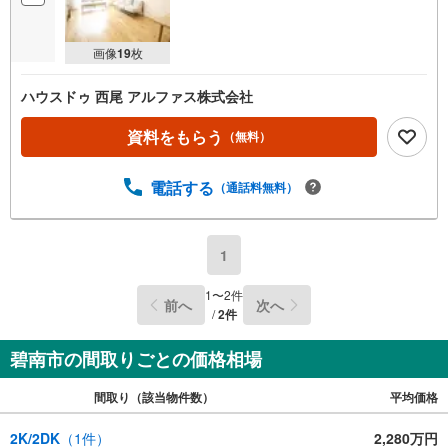
画像
19
枚
ハウスドゥ 西尾 アルファス株式会社
資料をもらう
（無料）
電話する
（通話料無料）
1
1
〜
2
件
前へ
次へ
/
2
件
碧南市の間取りごとの価格相場
間取り（該当物件数）
平均価格
2K/2DK
（
1
件）
2,280万円