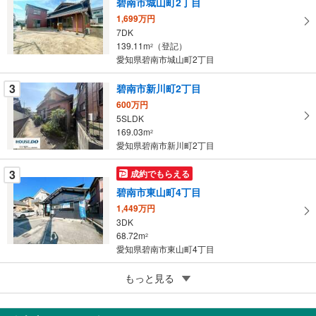
碧南市城山町2丁目
イ
1,699万円
ペ
7DK
ー
139.11m
（登記）
2
愛知県碧南市城山町2丁目
ジ
に
3
碧南市新川町2丁目
保
600万円
存
5SLDK
す
169.03m
2
る
愛知県碧南市新川町2丁目
3
成約でもらえる
碧南市東山町4丁目
1,449万円
3DK
68.72m
2
愛知県碧南市東山町4丁目
5
もっと見る
成約でもらえる
碧南市緑町3丁目
1,980万円