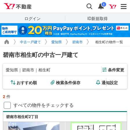
Yahoo!不動産
検索
通知
i
ログイン
ID新規取得
中古一戸建て
愛知県
碧南市
相生町の物件一覧
碧南市相生町の中古一戸建て
愛知県｜碧南市｜相生町
条件変更
おすすめ順
検索条件保存
通知設定
2
件
すべての物件をチェックする
碧南市相生町2丁目