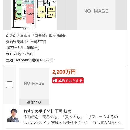
名鉄名古屋本線 「新安城」駅 徒歩9分
愛知県安城市住吉町3丁目
1977年5月（築50年）
5LDK / 地上2階建
土地
169.65m
/
建物
130.83m
2
2
2,200万円
成約でもらえる
画像
11
枚
おすすめポイント
下岡 航大
不動産を「売るのも」「買うのも」「リフォームするの
も」ハウスドゥ 安城へお任せ下さい！「自己資金はないけ
ど…」「今の収入でいくら借りられる？」等お気軽にご相