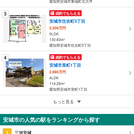
愛知県安城市東端町北大坪
ジ
に
3
成約でもらえる
保
安城市住吉町3丁目
存
す
2,200万円
5LDK
る
130.83m
2
愛知県安城市住吉町3丁目
4
成約でもらえる
安城市里町1丁目
2,980万円
4LDK
114.26m
2
愛知県安城市里町1丁目
5
もっと見る
成約でもらえる
安城市安城町馬池
3,890万円
安城市の人気の駅をランキングから探す
3LDK
113.17m
（実測）
2
1
三河安城
愛知県安城市安城町馬池