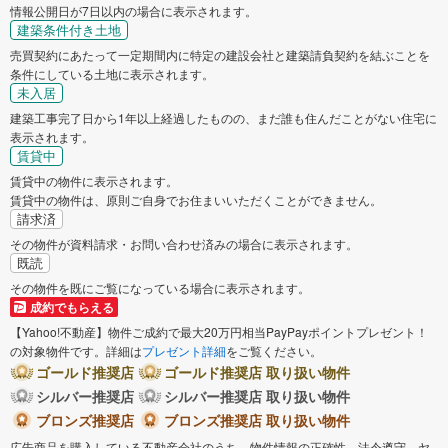
情報公開日が7日以内の場合に表示されます。
建築条件付き土地
売買契約にあたって一定期間内に特定の建設会社と建築請負契約を結ぶことを
条件にしている土地に表示されます。
未入居
建築工事完了日から1年以上経過したものの、まだ誰も住んだことがない住宅に
表示されます。
賃貸中
賃貸中の物件に表示されます。
賃貸中の物件は、原則ご自身でお住まいいただくことができません。
請求済
その物件が資料請求・お問い合わせ済みの場合に表示されます。
既読
その物件を既にご覧になっている場合に表示されます。
成約でもらえる
【Yahoo!不動産】物件ご成約で最大20万円相当PayPayポイントプレゼント！
の対象物件です。詳細は
プレゼント詳細
をご覧ください。
ゴールド推奨店
ゴールド推奨店 取り扱い物件
シルバー推奨店
シルバー推奨店 取り扱い物件
ブロンズ推奨店
ブロンズ推奨店 取り扱い物件
広告商品を購入している不動産会社のうち、物件情報の正確性、法令遵守、ヤ