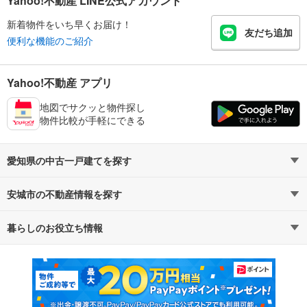
Yahoo!不動産 LINE公式アカウント
新着物件をいち早くお届け！
友だち追加
便利な機能のご紹介
Yahoo!不動産 アプリ
地図でサクッと物件探し
物件比較が手軽にできる
愛知県の中古一戸建てを探す
安城市の不動産情報を探す
路線・駅から探す
地域から探す
暮らしのお役立ち情報
不動産・住宅
賃貸住宅
通勤・通学時間から探す
地図から探す
マンションカタログ
教えて！住まいの先生
新築マンション
中古マンション
新築一戸建て
中古一戸建て