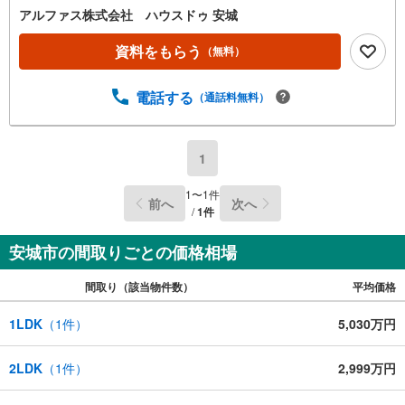
談ください！物件の内覧以外でも、住宅ローンの相談や、
アルファス株式会社 ハウスドゥ 安城
資金計画、不動産購入に関するお悩みなどもご相談承りま
す。（安城市以外のエリアも対応可能！）お客様の不動産
資料をもらう
（無料）
に関するお悩みごとやお困りごと、物件の内覧以外でも、
「自己資金はないけど…」「今の収入でいくら借りられ
電話する
（通話料無料）
る？」等住宅ローンの相談や、資金計画、不動産購入に関
するお悩みなどもご相談承ります。-------------------駐車場8台
分＆キッズコーナー完備 お気軽にお電話・ご来店お待ちし
ております！-------------------
1
1
〜
1
件
前へ
次へ
/
1
件
安城市の間取りごとの価格相場
間取り（該当物件数）
平均価格
1LDK
（
1
件）
5,030万円
2LDK
（
1
件）
2,999万円