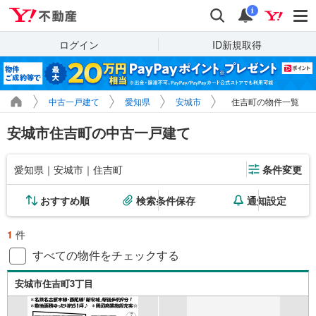
Yahoo!不動産
検索
通知
i
ログイン
ID新規取得
中古一戸建て
愛知県
安城市
住吉町の物件一覧
安城市住吉町の中古一戸建て
愛知県｜安城市｜住吉町
条件変更
おすすめ順
検索条件保存
通知設定
1
件
すべての物件をチェックする
安城市住吉町3丁目