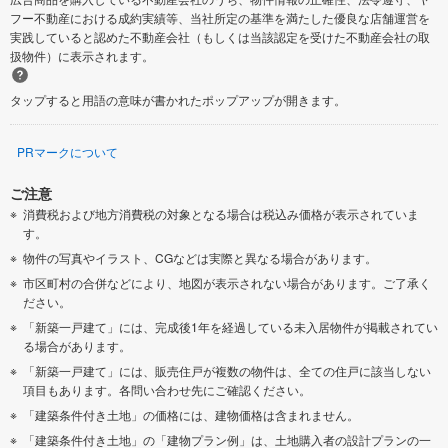
フー不動産における成約実績等、当社所定の基準を満たした優良な店舗運営を
実践していると認めた不動産会社（もしくは当該認定を受けた不動産会社の取
扱物件）に表示されます。
タップすると用語の意味が書かれたポップアップが開きます。
PRマークについて
ご注意
消費税および地方消費税の対象となる場合は税込み価格が表示されていま
す。
物件の写真やイラスト、CGなどは実際と異なる場合があります。
市区町村の合併などにより、地図が表示されない場合があります。ご了承く
ださい。
「新築一戸建て」には、完成後1年を経過している未入居物件が掲載されてい
る場合があります。
「新築一戸建て」には、販売住戸が複数の物件は、全ての住戸に該当しない
項目もあります。各問い合わせ先にご確認ください。
「建築条件付き土地」の価格には、建物価格は含まれません。
「建築条件付き土地」の「建物プラン例」は、土地購入者の設計プランの一