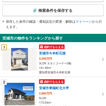
検
索
検索条件を保存する
条
件
保存した条件の確認・通知設定の変更・解除は
マイページ
から行
で
えます。
通
知
安城市の物件をランキングから探す
を
受
1
成約でもらえる
け
安城市今本町石畑
取
3,290万円
る
3LDK タタミコーナー2帖
・
101.46m
2
条
愛知県安城市今本町石畑
件
を
2
成約でもらえる
マ
安城市東端町北大坪
イ
2,980万円
ペ
5LDK
ー
173.54m
2