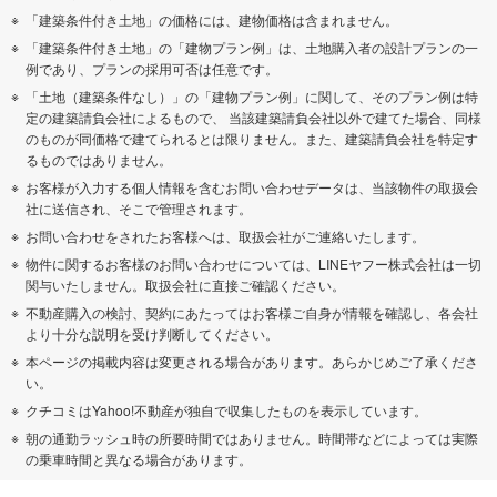
「建築条件付き土地」の価格には、建物価格は含まれません。
「建築条件付き土地」の「建物プラン例」は、土地購入者の設計プランの一
例であり、プランの採用可否は任意です。
「土地（建築条件なし）」の「建物プラン例」に関して、そのプラン例は特
定の建築請負会社によるもので、 当該建築請負会社以外で建てた場合、同様
のものが同価格で建てられるとは限りません。また、建築請負会社を特定す
るものではありません。
お客様が入力する個人情報を含むお問い合わせデータは、当該物件の取扱会
社に送信され、そこで管理されます。
お問い合わせをされたお客様へは、取扱会社がご連絡いたします。
物件に関するお客様のお問い合わせについては、LINEヤフー株式会社は一切
関与いたしません。取扱会社に直接ご確認ください。
不動産購入の検討、契約にあたってはお客様ご自身が情報を確認し、各会社
より十分な説明を受け判断してください。
本ページの掲載内容は変更される場合があります。あらかじめご了承くださ
い。
クチコミはYahoo!不動産が独自で収集したものを表示しています。
朝の通勤ラッシュ時の所要時間ではありません。時間帯などによっては実際
の乗車時間と異なる場合があります。