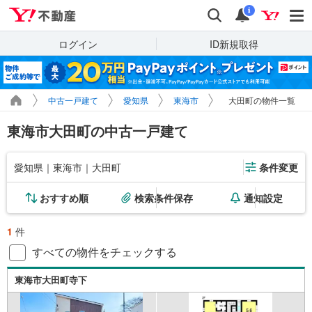
Yahoo!不動産
検索
通知
i
ログイン
ID新規取得
中古一戸建て
愛知県
東海市
大田町の物件一覧
東海市大田町の中古一戸建て
愛知県｜東海市｜大田町
条件変更
おすすめ順
検索条件保存
通知設定
1
件
すべての物件をチェックする
東海市大田町寺下