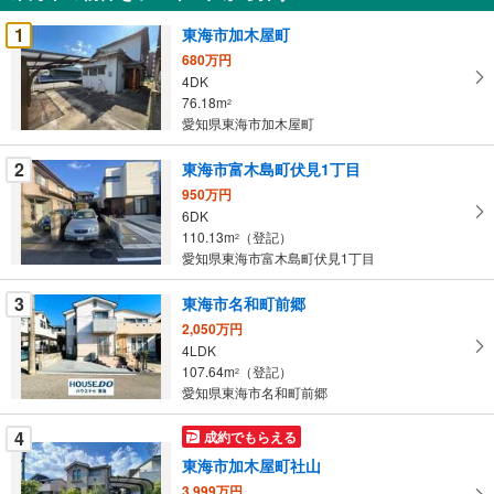
受
1
東海市加木屋町
け
680万円
取
4DK
る
76.18m
2
・
愛知県東海市加木屋町
条
2
東海市富木島町伏見1丁目
件
を
950万円
6DK
マ
110.13m
（登記）
2
イ
愛知県東海市富木島町伏見1丁目
ペ
ー
3
東海市名和町前郷
ジ
2,050万円
に
4LDK
保
107.64m
（登記）
2
存
愛知県東海市名和町前郷
す
る
4
成約でもらえる
東海市加木屋町社山
3,999万円