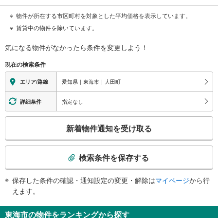
物件が所在する市区町村を対象とした平均価格を表示しています。
賃貸中の物件を除いています。
気になる物件がなかったら
条件を変更しよう！
現在の検索条件
愛知県｜東海市｜大田町
エリア/路線
指定なし
詳細条件
こ
新着物件通知を受け取る
の
検
索
検索条件を保存する
条
件
保存した条件の確認・通知設定の変更・解除は
マイページ
から行
で
えます。
通
知
東海市の物件をランキングから探す
を