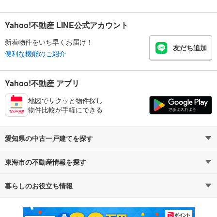
Yahoo!不動産 LINE公式アカウント
新着物件をいち早くお届け！
友だち追加
便利な機能のご紹介
Yahoo!不動産 アプリ
地図でサクッと物件探し
物件比較が手軽にできる
愛知県の中古一戸建てを探す
東海市の不動産情報を探す
路線・駅から探す
地域から探す
暮らしのお役立ち情報
不動産・住宅
賃貸住宅
通勤・通学時間から探す
地図から探す
マンションカタログ
教えて！住まいの先生
新築マンション
中古マンション