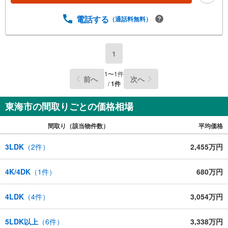
電話する
（通話料無料）
1
1
〜
1
件
前へ
次へ
/
1
件
東海市の間取りごとの価格相場
間取り（該当物件数）
平均価格
3LDK
（
2
件）
2,455万円
4K/4DK
（
1
件）
680万円
4LDK
（
4
件）
3,054万円
5LDK以上
（
6
件）
3,338万円