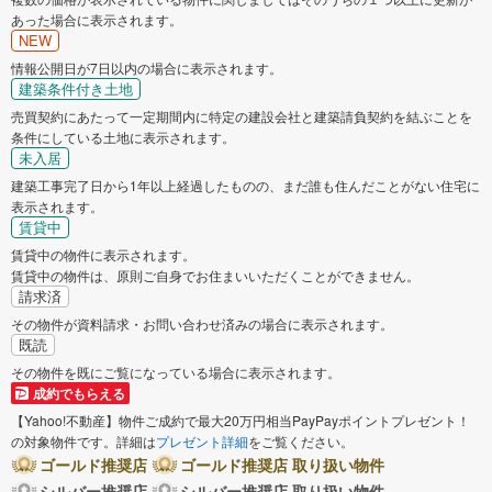
あった場合に表示されます。
NEW
情報公開日が7日以内の場合に表示されます。
建築条件付き土地
売買契約にあたって一定期間内に特定の建設会社と建築請負契約を結ぶことを
条件にしている土地に表示されます。
未入居
建築工事完了日から1年以上経過したものの、まだ誰も住んだことがない住宅に
表示されます。
賃貸中
賃貸中の物件に表示されます。
賃貸中の物件は、原則ご自身でお住まいいただくことができません。
請求済
その物件が資料請求・お問い合わせ済みの場合に表示されます。
既読
その物件を既にご覧になっている場合に表示されます。
成約でもらえる
【Yahoo!不動産】物件ご成約で最大20万円相当PayPayポイントプレゼント！
の対象物件です。詳細は
プレゼント詳細
をご覧ください。
ゴールド推奨店
ゴールド推奨店 取り扱い物件
シルバー推奨店
シルバー推奨店 取り扱い物件