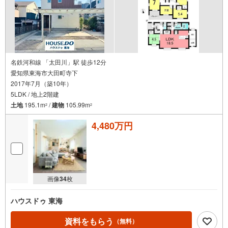
名鉄河和線 「太田川」駅 徒歩12分
愛知県東海市大田町寺下
2017年7月（築10年）
5LDK / 地上2階建
土地
195.1m
/
建物
105.99m
2
2
4,480万円
画像
34
枚
ハウスドゥ 東海
資料をもらう
（無料）