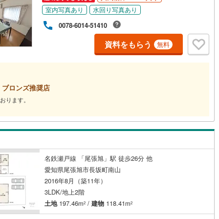
室内写真あり
水回り写真あり
0078-6014-51410
資料をもらう
無料
ブロンズ推奨店
おります。
名鉄瀬戸線 「尾張旭」駅 徒歩26分 他
愛知県尾張旭市長坂町南山
2016年8月（築11年）
3LDK/地上2階
土地
197.46m
/
建物
118.41m
2
2