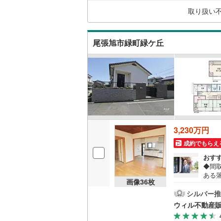
の古
丹羽郡大
取り扱い
ーム
キッチン
同行
海部郡蟹
独立型キ
尾張旭市緑町緑ケ丘
知多郡東
知多郡武
販売、価格、
北設楽郡
即入居可
浴室
3,230万円
浴室乾燥
成約でもらえ
収納
おす
◆間
ウォーク
ある
画像
36
枚
った
（
12
）
納が
シルバー推
に配
ウィル不動産
間な
バルコニー、
ムーズ