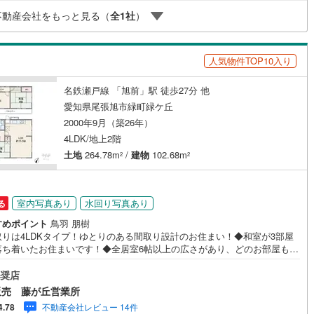
い物件のローンも得意としており、最適な銀行をご提案します。**リフォ
口町
(
1
)
丹羽郡扶桑町
(
6
)
不動産会社をもっと見る（
全
1
社
）
**理想の間取り、テイストを作り上げられます！リフォームプランナーの
も可能です。
江町
(
7
)
海部郡飛島村
(
0
)
ッチン
（
1
）
対面キッチン
（
19
）
人気物件TOP10入り
浦町
(
12
)
知多郡南知多町
(
0
)
名鉄瀬戸線 「旭前」駅 徒歩27分 他
豊町
(
8
)
額田郡幸田町
(
11
)
契約、入居関連など
愛知県尾張旭市緑町緑ケ丘
東栄町
(
0
)
北設楽郡豊根村
(
0
)
能
（
9
）
2000年9月（築26年）
4LDK/地上2階
土地
264.78m
/
建物
102.68m
2
2
機あり
（
8
）
室内写真あり
水回り写真あり
る
すめポイント
鳥羽 朋樹
取りは4LDKタイプ！ゆとりのある間取り設計のお住まい！◆和室が3部屋
インクローゼット
床下収納
（
15
）
落ち着いたお住まいです！◆全居室6帖以上の広さがあり、どのお部屋もゆ
り過ごせます◆LDKは約15帖とゆとりの空間がございます！◆各居室に収
設けられており、お部屋のスペースを有効的に使えます◆断熱性・遮音性
奨店
慮されたペアガラス採用！◆トイレは2ヶ所ございますので、朝の忙しい時
販売 藤が丘営業所
どに便利ですね！◆前面道路幅員にゆとりがありますので、車庫入れもス
庭
不動産会社レビュー 14件
4.78
に行えそうですね！◆「本地原小学校」まで徒歩約8分【営業時間 10:00