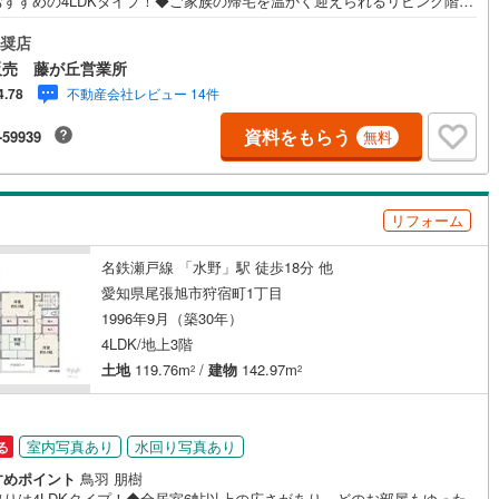
おすすめの4LDKタイプ！◆ご家族の帰宅を温かく迎えられるリビング階段
！◆客間や子育てシーンで活躍する和室がございます！◆和の趣を感じら
坪庭付き！ガーデニングなど趣味も広がりますね！◆季節物の収納に便利
奨店
屋裏収納などもある収納充実プラン！◆食器洗い乾燥機付きで、毎日の家
販売 藤が丘営業所
快適にサポートします！◆前面道路は幅員約6mと広く、お車の出し入れも
不動産会社レビュー 14件
4.78
すい立地！◆「木曽呂小学校」まで徒歩約11分、お子様も無理なく通学で
！【営業時間 10:00～19:00】上記時間はお電話が繋がりやすくなってお
資料をもらう
-59939
無料
す。お気軽にご連絡下さい！現地を見学される場合はご見学予約ボタンよ
希望の日時をご記入いただけますとスムーズにご案内が可能です。**住宅
ン**諸費用込融資や築年数の古い物件のローンも得意としており、最適な
をご提案します。**リフォーム**理想の間取り、テイストを作り上げられま
リフォーム
リフォームプランナーの同行も可能です。
名鉄瀬戸線 「水野」駅 徒歩18分 他
愛知県尾張旭市狩宿町1丁目
1996年9月（築30年）
4LDK/地上3階
土地
119.76m
/
建物
142.97m
2
2
室内写真あり
水回り写真あり
る
すめポイント
鳥羽 朋樹
取りは4LDKタイプ！◆全居室6帖以上の広さがあり、どのお部屋もゆった