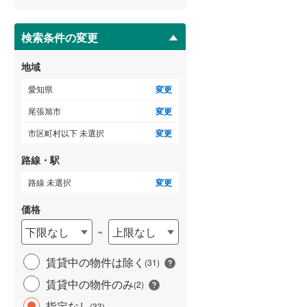
ー
海部郡大治町
(
7
)
ジ
に
検索条件の変更
知多郡阿久比町
(
8
)
保
存
知多郡美浜町
(
1
)
地域
す
る
北設楽郡設楽町
(
3
)
愛知県
変更
尾張旭市
変更
市区町村以下 未選択
変更
路線・駅
路線 未選択
変更
価格
下限なし
上限なし
~
賃貸中の物件は除く
(
31
)
賃貸中の物件のみ
(
2
)
指定なし
(
33
)