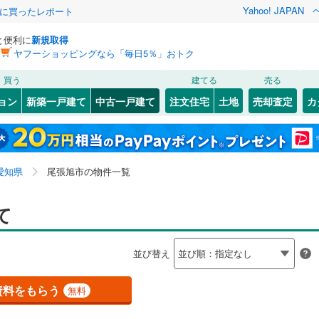
Yahoo! JAPAN
際に買ったレポート
と便利に
新規取得
ヤフーショッピングなら「毎日5％」おトク
検索条件を保存しました
買う
建てる
売る
線
(
0
)
飯田線
(
0
)
リノベーション
ョン
新築一戸建て
中古一戸建て
注文住宅
土地
売却査定
カ
この検索条件の新着物件通知は、
マイページ
から設定できます。
関西本線（JR東海）
(
0
)
ション・リフォーム
築古・築30年以上
（
8
）
旭ケ丘
3
)
(
1
)
東区
大久手町一の曽
(
12
)
(
1
)
岩手
宮城
秋田
山形
)
中村区
北原山町六田池
(
21
)
(
1
)
営地下鉄東山線
(
12
)
名古屋市営地下鉄名城線
(
0
)
愛知県、尾張旭市
神奈川
埼玉
千葉
茨城
愛知県
尾張旭市の物件一覧
6
)
)
瑞穂区
城山町三ツ池
(
15
)
(
2
)
営地下鉄桜通線
(
0
)
名古屋市営地下鉄上飯田線
(
0
)
4
0
)
）
)
港区
平子町中通
オール電化
(
29
)
(
（
1
2
)
）
長野
富山
石川
福井
て
鉄道
(
3
)
東海交通事業城北線
(
0
)
検索条件を保存する
台以上
8
(
2
)
)
（
30
）
緑区
緑町緑ケ丘
ビルトインガレージ
(
27
)
(
5
)
（
0
）
閉じる
閉じる
お気に入りリストを見る
お気に入りリストを見る
閉じる
閉じる
岐阜
静岡
三重
東田本線
(
0
)
豊橋鉄道渥美線
(
0
)
並び替え
タ付インターホン
4
(
1
)
)
白鳳町
防犯カメラ
(
1
)
（
0
）
マイページ
屋本線
(
0
)
名鉄豊川線
(
0
)
兵庫
京都
滋賀
奈良
資料をもらう
無料
81
)
岡崎市
(
71
)
線
(
0
)
名鉄蒲郡線
(
0
)
全体