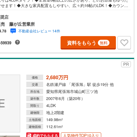
ごせます！◆大きな家具配置もしやすい、広々約16帖のLDK！◆カウンタ
き対面キッチンを採用！家族との会話が弾む開放的な空間です！◆キッチ
床下収納を設置、ストックに便利◆全室2面採光以上で、明るく風通し良好
奨店
！◆1階・2階に和室付き！客間や寝室、くつろぎスペースとして幅広く活
販売 藤が丘営業所
きます！◆全居室収納付きで、生活空間を有効に使える間取りです◆駐車
不動産会社レビュー 14件
4.78
ス2台分ございます！来客時にも心強いですね！【営業時間 10:00～19:0
上記時間はお電話が繋がりやすくなっております。お気軽にご連絡下さい！
資料をもらう
-59939
無料
を見学される場合はご見学予約ボタンよりご希望の日時をご記入いただけ
とスムーズにご案内が可能です。**住宅ローン**諸費用込融資や築年数の古
件のローンも得意としており、最適な銀行をご提案します。**リフォーム**
の間取り、テイストを作り上げられます！リフォームプランナーの同行も
PR
です。
2,680万円
価格
名鉄瀬戸線 「尾張旭」駅 徒歩19分 他
交通
愛知県尾張旭市城山町三ツ池
所在地
2007年6月（築20年）
築年数
4LDK
間取り
地上2階建
建物階
149.98m
土地面積
2
112.61m
建物面積
2
人気物件TOP10入り
成約でもらえる