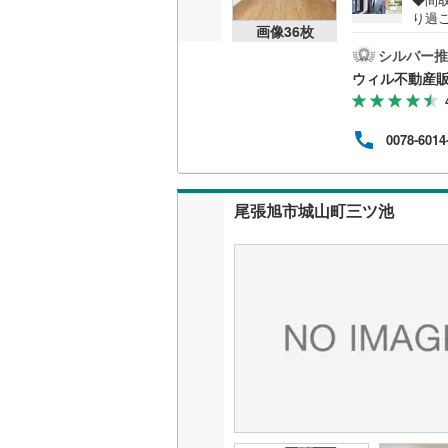
り過
画像
36
枚
ー付
ンに
シルバー推
です
ウィル不動産
用で
スペー
0】
0078-6014
現地
ます
い物
理想
尾張旭市城山町三ツ池
可能