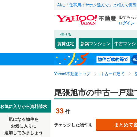
AIに「仕事用イヤホン選んで」と頼んで実
IDでもっ
ログイン
借りる
北海道
JR
北海道
東海道本
こだわり条件
リフォーム、
賃貸住宅
新築マンション
中古マンシ
武豊線
(
0
)
リノベー
名古屋市
千種区
旭ケ丘町
(
3
東北
青森
（
13
）
西区
狩宿町
(
21
(
4
)
地下鉄
名古屋市
関東
東京
Yahoo!不動産トップ
中古一戸建て
設備
昭和区
庄南町
(
(
1
5
名古屋市
中川区
西山町
床暖房
(
(
（
3
1
信越・北陸
新潟
尾張旭市の中古一戸建
私鉄・その他
愛知環状
守山区
平子町西
駐車場2
(
2
東海
愛知
豊橋鉄道
お気に入りから資料請求
33
件
天白区
桜ケ丘町
ＴＶモニ
(
3
名鉄名古
気になる物件を
（
16
）
近畿
大阪
まとめて
チェックした物件を
お気に入りに
愛知県のそのほ
豊橋市
(
1
名鉄三河
追加してみましょう
間取り、居室
かの地域