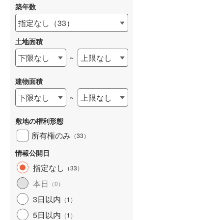
築年数
指定なし
（
33
）
土地面積
下限なし
上限なし
~
建物面積
下限なし
上限なし
~
敷地の権利形態
所有権のみ
（
33
）
情報公開日
指定なし
（
33
）
本日
（
0
）
3日以内
（
1
）
5日以内
（
1
）