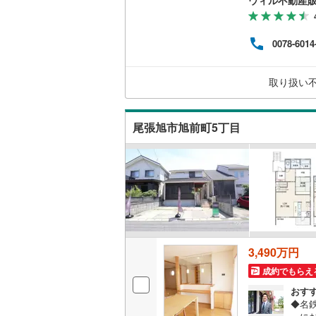
ッチ
うで
0:0
0078-6014
絡下
入い
築年
取り扱い
リフ
ナー
尾張旭市旭前町5丁目
3,490万円
成約でもらえ
おす
◆名