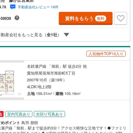
ン！◆バルコニーは3部屋に面しておりますので、お布団干しも楽に出来そ
不動産会社レビュー 14件
4.78
すね！◆駐車スペース2台分◆「城山小学校」まで徒歩約8分【営業時間 1
0～19:00】上記時間はお電話が繋がりやすくなっております。お気軽にご連
資料をもらう
-59939
無料
さい！現地を見学される場合はご見学予約ボタンよりご希望の日時をご記
ただけますとスムーズにご案内が可能です。**住宅ローン**諸費用込融資や
数の古い物件のローンも得意としており、最適な銀行をご提案します。**
不動産会社をもっと見る（
全
1
社
）
ォーム**理想の間取り、テイストを作り上げられます！リフォームプラン
の同行も可能です。
人気物件TOP10入り
名鉄瀬戸線 「旭前」駅 徒歩2分 他
愛知県尾張旭市旭前町5丁目
2007年10月（築19年）
4LDK/地上2階
土地
159.31m
/
建物
105.16m
2
2
室内写真あり
水回り写真あり
る
すめポイント
鳥羽 朋樹
鉄瀬戸線「旭前」駅まで徒歩約3分！アクセス軽快な立地です！◆ファミリ