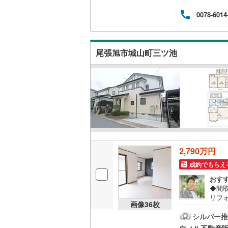
～1
ウッドデ
0078-6014
さい
ただ
数の
構造・規模・
ォー
尾張旭市城山町三ツ池
の同
耐震、免
（
0
）
オンライン対
オンライ
オンライ
2,790万円
成約でもらえ
おす
◆間取
リフ
画像
36
枚
取り
して
シルバー推
室は
ウィル不動産