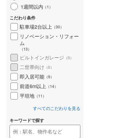
1週間以内
（
1
）
こだわり条件
駐車場2台以上
（
30
）
リノベーション・リフォー
ム
（
13
）
ビルトインガレージ
（
0
）
二世帯向け
（
0
）
即入居可能
（
9
）
前道6m以上
（
14
）
平坦地
（
11
）
すべてのこだわりを見る
キーワードで探す