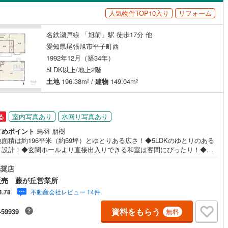
島根
岡山
広島
山口
3
)
半田市
(
31
)
線
(
0
)
名鉄築港線
(
0
)
人気物件TOP10入り
リフォーム
（
3
）
バリアフリー住宅
（
0
）
新線
6
)
(
0
)
津島市
名鉄津島線
(
12
(
)
0
)
香川
愛媛
高知
名鉄瀬戸線 「旭前」駅 徒歩17分 他
け
（
0
）
平屋・1階建て
（
2
）
保存した条件を見る
線
(
0
)
名鉄広見線
(
0
)
7
)
豊田市
(
103
)
愛知県尾張旭市平子町西
ルーム（納戸）
（
5
）
佐賀
長崎
熊本
大分
1992年12月（築34年）
線
(
32
)
名鉄空港線
(
0
)
3
)
蒲郡市
(
44
)
5LDK以上/地上2階
土地
196.38m
/
建物
149.04m
5
)
江南市
(
16
)
2
2
駅が始発駅
（
4
）
海まで2km以内
（
0
）
)
新城市
(
24
)
この条件で検索する
この条件で検索する
この条件で検索する
この条件で検索する
この条件で検索する
この条件で検索する
市区町村以下を選択
市区町村を選択す
駅を選択する
室内写真あり
水回り写真あり
る
1
)
知多市
(
32
)
建ち方、日当たり
すめポイント
鳥羽 朋樹
(
33
)
高浜市
(
18
)
面積は約196平米（約59坪）とゆとりある広さ！◆5LDKのゆとりのある
以上
（
14
）
角地
（
1
）
り設計！◆玄関ホールより直接出入りできる和室は客間にぴったり！◆家
線がスムーズなL字型キッチンを採用しました！◆ゴミ出しにも便利な勝手
)
日進市
(
24
)
11
）
キッチンに設けられています◆食品や日用品などの収納に便利なパントリ
奨店
しても使えるリビング収納有り！◆2部屋に面した広々としたバルコニーは
0
)
清須市
(
11
)
販売 藤が丘営業所
濯物やお布団干しにも便利です◆嬉しい全居室収納付きのレイアウト！◆2
不動産会社レビュー 14件
4.78
年2月リフォーム済み◆駐車スペースもございます！【営業時間 10:00～19:
)
みよし市
(
5
)
】上記時間はお電話が繋がりやすくなっております。お気軽にご連絡下さ
資料をもらう
ダイニング15畳以上
-59939
無料
現地を見学される場合はご見学予約ボタンよりご希望の日時をご記入いた
(
11
)
愛知郡東郷町
(
3
)
ますとスムーズにご案内が可能です。**住宅ローン**諸費用込融資や築年数