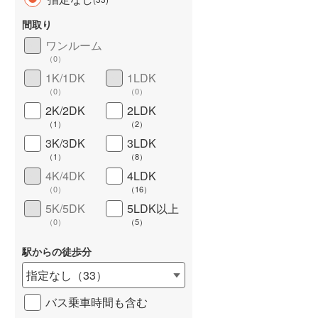
間取り
ワンルーム
（
0
）
1K/1DK
1LDK
長期優良住宅
（
0
）
（
0
）
（
0
）
2K/2DK
2LDK
（
1
）
（
2
）
3K/3DK
3LDK
（
1
）
（
8
）
4K/4DK
4LDK
（
0
）
（
16
）
詳しく見る
5K/5DK
5LDK以上
（
0
）
（
5
）
駅からの徒歩分
指定なし
（
33
）
バス乗車時間も含む