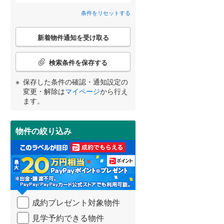
春日井市
(
116
)
名鉄河和線
(
0
)
条件をリセットする
間取り変更可能
（
0
）
碧南市
名鉄尾西線
(
22
(
)
0
)
こ
3階建て以上
（
3
）
新着物件通知を受け取る
の
名鉄小牧線
(
0
)
安城市
(
35
)
検
宮崎
鹿児島
沖縄
索
近鉄名古屋線
(
0
)
犬山市
(
6
)
検索条件を保存する
条
件
小牧市
(
12
)
保存した条件の確認・通知設定の
で
変更・解除は
マイページ
から行え
通
小学校まで1km以内
（
16
）
東海市
(
13
)
ます。
する
る
知
条件をリセットする
条件をリセットする
条件をリセットする
条件をリセットする
条件をリセットする
条件をリセットする
を
知立市
(
17
)
受
物件の絞り込み
け
岩倉市
(
8
)
南道路
（
8
）
取
る
田原市
(
32
)
・
条
北名古屋市
(
16
)
件
を
あま市
(
23
)
成約プレゼント対象物件
マ
イ
西春日井郡豊山町
(
1
)
見学予約できる物件
ペ