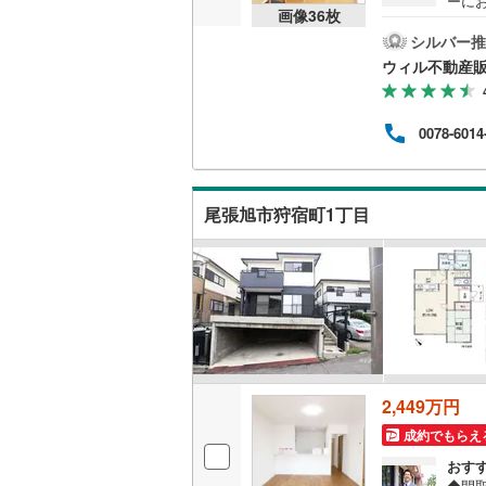
ーに
画像
36
枚
採用
れる
シルバー推
な小
ウィル不動産
事を
しや
きます
0078-6014
りま
りご
ロー
銀行
尾張旭市狩宿町1丁目
す！
2,449万円
成約でもらえ
おす
◆間