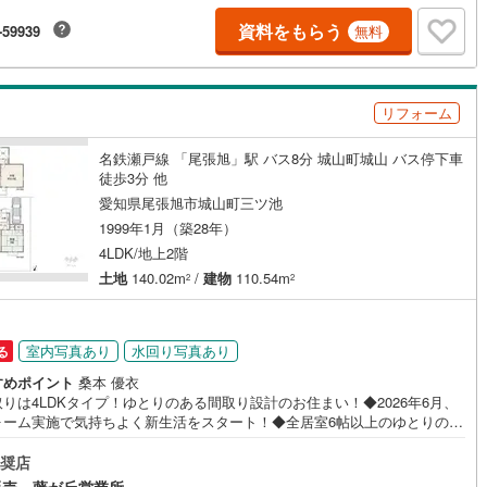
9:00】上記時間はお電話が繋がりやすくなっております。お気軽にご連絡下
ッキあり
（
0
）
資料をもらう
-59939
無料
！現地を見学される場合はご見学予約ボタンよりご希望の日時をご記入い
けますとスムーズにご案内が可能です。**住宅ローン**諸費用込融資や築年
古い物件のローンも得意としており、最適な銀行をご提案します。**リフ
施工・品質・工法関連
ム**理想の間取り、テイストを作り上げられます！リフォームプランナー
リフォーム
行も可能です。
震、制震構造
住宅性能評価付き
（
0
）
名鉄瀬戸線 「尾張旭」駅 バス8分 城山町城山 バス停下車
徒歩3分 他
応
愛知県尾張旭市城山町三ツ池
1999年1月（築28年）
ン内見(相談)可
（
12
）
IT重説可
（
0
）
4LDK/地上2階
土地
140.02m
/
建物
110.54m
2
2
ン対応とは？
室内写真あり
水回り写真あり
る
すめポイント
桑本 優衣
りは4LDKタイプ！ゆとりのある間取り設計のお住まい！◆2026年6月、
ォーム実施で気持ちよく新生活をスタート！◆全居室6帖以上のゆとりの間
設計です！◆LDKは約17帖とゆとりの空間がございます！◆和室は客間と
も、お子様のキッズルームとしてもお使いいただけます！◆リビングと和
奨店
続き間ですので、空間の広がりを感じられます！◆使い勝手の良い2wayキ
販売 藤が丘営業所