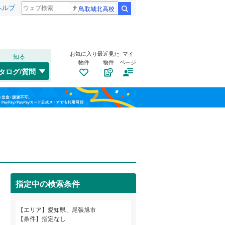
ヘルプ
鳥取城北高校
検索
お気に入り
最近見た
マイ
知る
物件
物件
ページ
中央本線（JR東海）
(
2
)
タログ/質問
東海道新幹線
(
0
)
北区
霞ケ丘町北
(
20
)
(
1
)
福島
中区
北山町北新田
(
6
)
(
1
)
名古屋市営地下鉄鶴舞線
(
0
)
栃木
群馬
山梨
熱田区
長坂町南山
(
2
)
(
2
)
名古屋市営地下鉄名港線
(
0
)
南区
平子町長池上
トイレ２か所
(
29
)
(
（
1
25
)
）
名古屋臨海高速鉄道あおなみ線
(
0
)
名東区
東本地ケ原町
太陽光発電システム
(
26
)
(
1
)
（
2
）
愛知高速交通リニモ
(
12
)
指定中の検索条件
旭前町
(
2
)
名鉄西尾線
(
0
)
和歌山
エリア
愛知県、尾張旭市
一宮市
(
25
)
名鉄豊田線
(
0
)
条件
指定なし