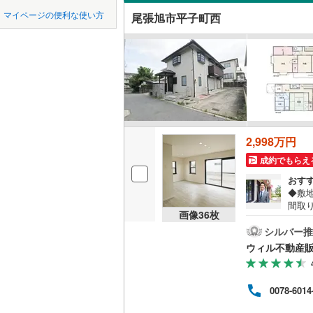
中国
鳥取
瀬戸市
(
3
名鉄常滑
マイページの便利な使い方
尾張旭市平子町西
吹き抜け
豊川市
名鉄知多
(
9
四国
徳島
二世帯向
名鉄犬山
刈谷市
(
1
サービス
九州・沖縄
福岡
名鉄瀬戸
西尾市
(
4
立地
常滑市
(
2
最寄りの
稲沢市
(
9
2,998万円
0
0
0
0
0
0
該当物件
該当物件
該当物件
該当物件
該当物件
該当物件
件
件
件
件
件
件
成約でもらえ
大府市
(
1
配置、向き、
おす
尾張旭市
◆敷地
前道6m
間取
画像
36
枚
事動
豊明市
(
6
平坦地
（
口は
シルバー推
ーと
愛西市
(
1
ウィル不動産
お洗
LD
026
弥富市
(
5
00
リビング
0078-6014
い！
長久手市
だけ
（
13
）