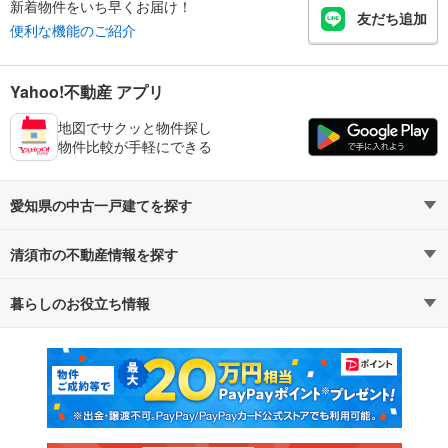
新着物件をいち早くお届け！
友だち追加
便利な機能のご紹介
Yahoo!不動産 アプリ
地図でサクッと物件探し
物件比較が手軽にできる
愛知県の中古一戸建てを探す
清須市の不動産情報を探す
路線・駅から探す
地域から探す
暮らしのお役立ち情報
不動産・住宅
賃貸住宅
通勤・通学時間から探す
地図から探す
マンションカタログ
教えて！住まいの先生
新築マンション
中古マンション
新築一戸建て
中古一戸建て