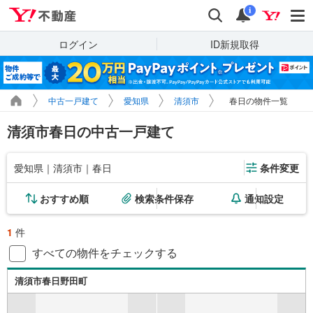
Yahoo!不動産
検索
通知
i
ログイン
ID新規取得
中古一戸建て
愛知県
清須市
春日の物件一覧
清須市春日の中古一戸建て
愛知県｜清須市｜春日
条件変更
おすすめ順
検索条件保存
通知設定
1
件
すべての物件をチェックする
清須市春日野田町