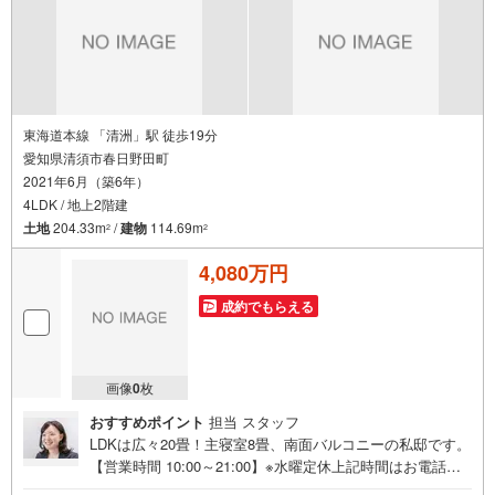
東海道本線 「清洲」駅 徒歩19分
愛知県清須市春日野田町
2021年6月（築6年）
4LDK / 地上2階建
土地
204.33m
/
建物
114.69m
2
2
4,080万円
成約でもらえる
画像
0
枚
おすすめポイント
担当 スタッフ
LDKは広々20畳！主寝室8畳、南面バルコニーの私邸です。
【営業時間 10:00～21:00】※水曜定休上記時間はお電話が
繋がりやすくなっております。ぜひお気軽にご連絡くださ