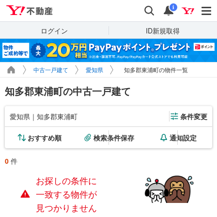
Yahoo!不動産
検索
通知
i
ログイン
ID新規取得
中古一戸建て
愛知県
知多郡東浦町の物件一覧
知多郡東浦町の中古一戸建て
愛知県｜知多郡東浦町
条件変更
おすすめ順
検索条件保存
通知設定
0
件
お探しの条件に
一致する物件が
見つかりません