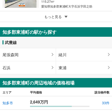
115.27m
2
愛知県知多郡東浦町大字石浜字田之助
5
知多郡東浦町大字石浜字平池上
もっと見る
2,600万円
4LDK
知多郡東浦町の駅から探す
128m
（登記）
2
愛知県知多郡東浦町大字石浜字平池上
武豊線
尾張森岡
緒川
石浜
東浦
知多郡東浦町の周辺地域の価格相場
エリア
平均価格
該当物件数
2,649万円
知多市
33件