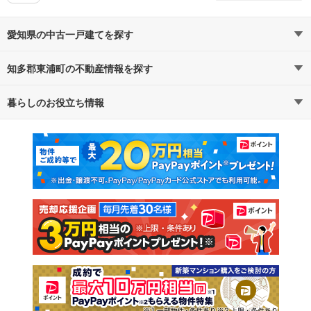
愛知県の中古一戸建てを探す
知多郡東浦町の不動産情報を探す
路線・駅から探す
地域から探す
暮らしのお役立ち情報
不動産・住宅
賃貸住宅
通勤・通学時間から探す
地図から探す
マンションカタログ
教えて！住まいの先生
新築マンション
中古マンション
新築一戸建て
中古一戸建て
注文住宅
土地
売却査定