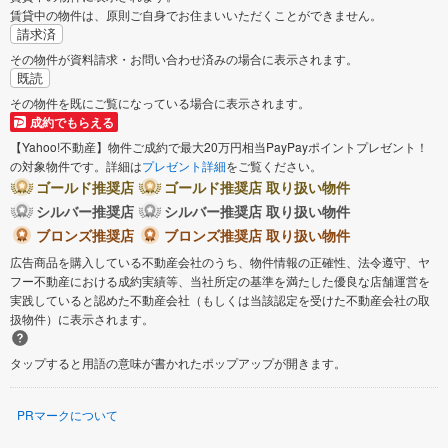
賃貸中の物件は、原則ご自身でお住まいいただくことができません。
請求済
その物件が資料請求・お問い合わせ済みの場合に表示されます。
既読
その物件を既にご覧になっている場合に表示されます。
成約でもらえる
【Yahoo!不動産】物件ご成約で最大20万円相当PayPayポイントプレゼント！
の対象物件です。詳細は
プレゼント詳細
をご覧ください。
ゴールド推奨店
ゴールド推奨店 取り扱い物件
シルバー推奨店
シルバー推奨店 取り扱い物件
ブロンズ推奨店
ブロンズ推奨店 取り扱い物件
広告商品を購入している不動産会社のうち、物件情報の正確性、法令遵守、ヤ
フー不動産における成約実績等、当社所定の基準を満たした優良な店舗運営を
実践していると認めた不動産会社（もしくは当該認定を受けた不動産会社の取
扱物件）に表示されます。
タップすると用語の意味が書かれたポップアップが開きます。
PRマークについて