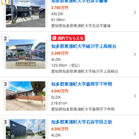
1
知多郡東浦町大字石浜字藤塚
け
3,780万円
取
4SLDK
る
91.08m
2
・
愛知県知多郡東浦町大字石浜字藤塚
条
2
成約でもらえる
件
を
知多郡東浦町大字緒川字上高根台
マ
2,399万円
イ
4LDK
123.59m
（登記）
ペ
2
愛知県知多郡東浦町大字緒川字上高根台
ー
ジ
3
知多郡東浦町大字森岡字下申間
に
4,500万円
保
5LDK
存
218.61m
2
す
愛知県知多郡東浦町大字森岡字下申間
る
3
知多郡東浦町大字石浜字田之助
4,300万円
4LDK