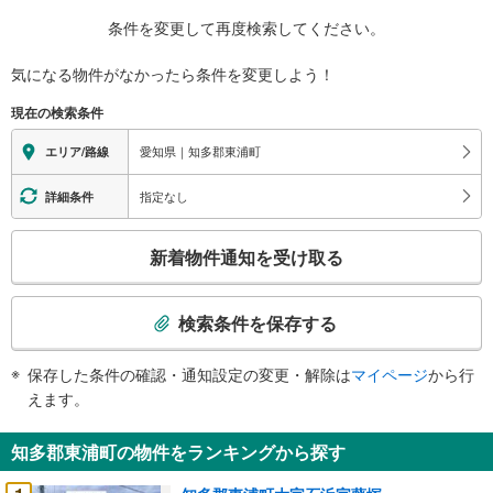
条件を変更して再度検索してください。
気になる物件がなかったら
条件を変更しよう！
現在の検索条件
愛知県｜知多郡東浦町
エリア/路線
指定なし
詳細条件
こ
新着物件通知を受け取る
の
検
索
検索条件を保存する
条
件
保存した条件の確認・通知設定の変更・解除は
マイページ
から行
で
えます。
通
知
知多郡東浦町の物件をランキングから探す
を
受