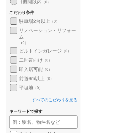
1週間以内
（
0
）
こだわり条件
駐車場2台以上
（
0
）
リノベーション・リフォー
ム
（
0
）
ビルトインガレージ
（
0
）
二世帯向け
（
0
）
即入居可能
（
0
）
前道6m以上
（
0
）
平坦地
（
0
）
すべてのこだわりを見る
キーワードで探す