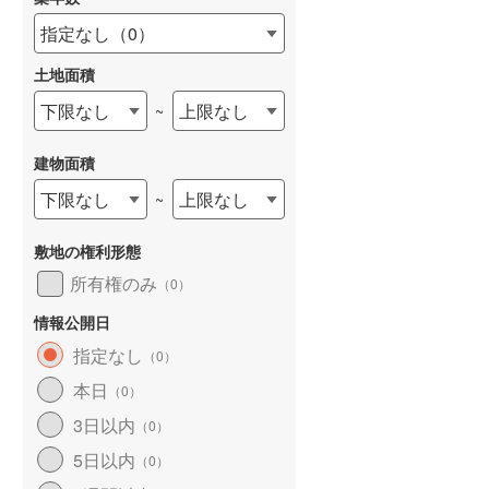
指定なし
（
0
）
土地面積
下限なし
上限なし
~
建物面積
下限なし
上限なし
~
敷地の権利形態
所有権のみ
（
0
）
情報公開日
指定なし
（
0
）
本日
（
0
）
3日以内
（
0
）
5日以内
（
0
）