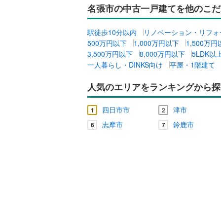
名張市の中古一戸建てを他のこだ
キッチン
駅徒歩10分以内
リノベーション・リフォ
独立型キ
500万円以下
1,000万円以下
1,500万
3,500万円以下
8,000万円以下
5LDK以
一人暮らし・DINKS向け
平屋・1階建て
販売、価格、
即入居可
人気のエリアをランキングから探
四日市市
津市
浴室
1
2
志摩市
鈴鹿市
6
7
浴室乾燥
収納
ウォーク
（
0
）
バルコニー、