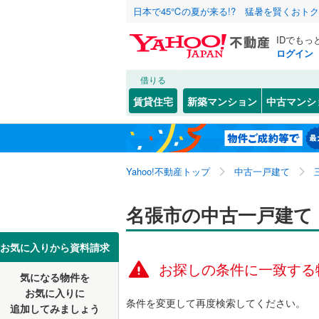
日本で45℃の夏が来る!? 猛暑を賢くおト
IDでもっ
ログイン
借りる
北海道
JR
北海道
関西本線（
こだわり条件
リフォーム、
賃貸住宅
新築マンション
中古マンシ
参宮線
(
0
)
リノベー
津市
赤目町新
(
29
)
東北
青森
（
0
）
松阪市
桔梗が丘
(
7
私鉄・その他
伊勢鉄道
(
関東
東京
Yahoo!不動産トップ
中古一戸建て
設備
名張市
新田
(
1
(
)
3
三岐鉄道
鳥羽市
夏見
床暖房
(
1
(
（
)
0
信越・北陸
新潟
名張市の中古一戸建て
近鉄名古
志摩市
美旗町中
駐車場2
(
3
近鉄大阪
東海
愛知
お気に入りから資料請求
員弁郡東
富貴ケ丘
ＴＶモニ
お探しの条件に一致する
気になる物件を
（
0
）
近畿
大阪
三重郡川
百合が丘
お気に入りに
条件を変更して再度検索してください。
追加してみましょう
間取り、居室
多気郡大
梅が丘南