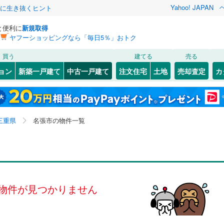
Yahoo! JAPAN
クに生き抜くヒント
と便利に
新規取得
ヤフーショッピングなら「毎日5％」おトク
検索条件を保存しました
買う
建てる
売る
JR東海）
(
0
)
紀勢本線（JR東海）
(
0
)
リノベーション
ョン
新築一戸建て
中古一戸建て
注文住宅
土地
売却査定
カ
この検索条件の新着物件通知は、
マイページ
から設定できます。
関西本線（JR西日本）
(
0
)
ション・リフォーム
築古・築30年以上
（
0
）
川
(
1
)
四日市市
桔梗が丘5番町
(
46
)
(
4
)
岩手
宮城
秋田
山形
4番町
)
(
2
)
桑名市
緑が丘中
(
26
(
2
)
)
0
)
養老鉄道養老線
(
0
)
三重県、名張市
神奈川
埼玉
千葉
茨城
三重県
名張市の物件一覧
8
)
尾鷲市
つつじが丘南2番町
(
0
)
(
1
)
北勢線
(
0
)
四日市あすなろう鉄道
(
0
)
0
)
）
熊野市
富貴ケ丘2番町
オール電化
(
0
)
（
0
(
）
1
)
長野
富山
石川
福井
屋線
(
0
)
近鉄湯の山線
(
0
)
検索条件を保存する
3番
台以上
)
(
2
（
)
0
）
伊賀市
美旗町中2番
ビルトインガレージ
(
23
)
(
1
)
（
0
）
線
(
0
)
伊賀鉄道伊賀線
(
0
)
閉じる
閉じる
お気に入りリストを見る
お気に入りリストを見る
閉じる
閉じる
岐阜
静岡
三重
員町
6番町
タ付インターホン
(
0
(
)
1
)
三重郡菰野町
百合が丘東2番町
防犯カメラ
（
(
0
5
）
)
(
1
)
マイページ
物件が見つかりません
兵庫
京都
滋賀
奈良
越町
東7番町
(
4
)
(
1
)
多気郡多気町
百合が丘西4番町
(
0
)
(
1
)
全体
台町
5番町
(
0
(
)
1
)
度会郡玉城町
梅が丘北4番町
(
2
(
)
3
)