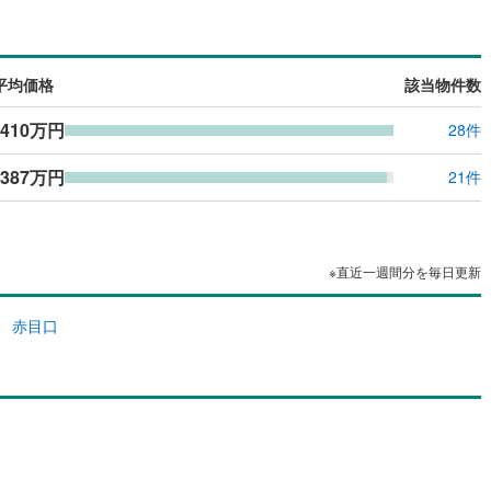
島根
岡山
広島
山口
紀町
(
1
)
(
2
)
度会郡南伊勢町
桔梗が丘西3番町
(
6
(
)
3
)
（
0
）
バリアフリー住宅
（
0
）
香川
愛媛
高知
御浜町
番町
(
1
)
(
0
)
南牟婁郡紀宝町
(
0
)
け
（
0
）
平屋・1階建て
（
0
）
保存した条件を見る
平均価格
該当物件数
ルーム（納戸）
（
0
）
佐賀
長崎
熊本
大分
,410万円
28件
,387万円
21件
駅が始発駅
（
0
）
海まで2km以内
（
0
）
この条件で検索する
この条件で検索する
この条件で検索する
この条件で検索する
この条件で検索する
この条件で検索する
市区町村以下を選択
市区町村を選択す
駅を選択する
建ち方、日当たり
※直近一週間分を毎日更新
以上
（
0
）
角地
（
0
）
赤目口
0
）
ダイニング15畳以上