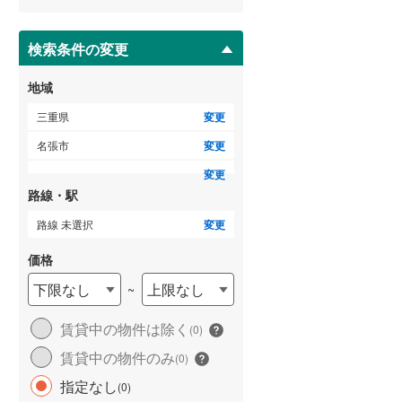
ー
ジ
に
検索条件の変更
保
存
地域
す
る
三重県
変更
名張市
変更
変更
路線・駅
路線 未選択
変更
価格
下限なし
上限なし
~
賃貸中の物件は除く
(
0
)
賃貸中の物件のみ
(
0
)
指定なし
(
0
)