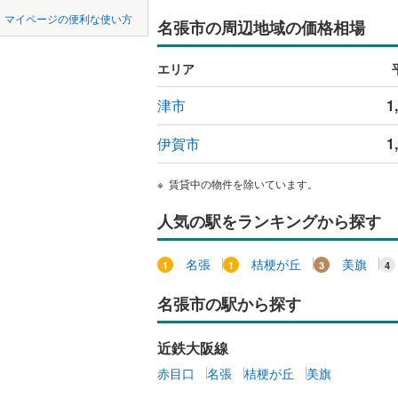
中国
鳥取
マイページの便利な使い方
名張市の周辺地域の価格相場
度会郡大
美旗中村
吹き抜け
四国
徳島
南牟婁郡
春日丘1
二世帯向
エリア
サービス
九州・沖縄
福岡
津市
1
立地
伊賀市
1
最寄りの
0
0
0
0
0
0
賃貸中の物件を除いています。
該当物件
該当物件
該当物件
該当物件
該当物件
該当物件
件
件
件
件
件
件
人気の駅をランキングから探す
配置、向き、
前道6m
名張
桔梗が丘
美旗
平坦地
（
名張市の駅から探す
LD
近鉄大阪線
リビング
赤目口
名張
桔梗が丘
美旗
（
0
）