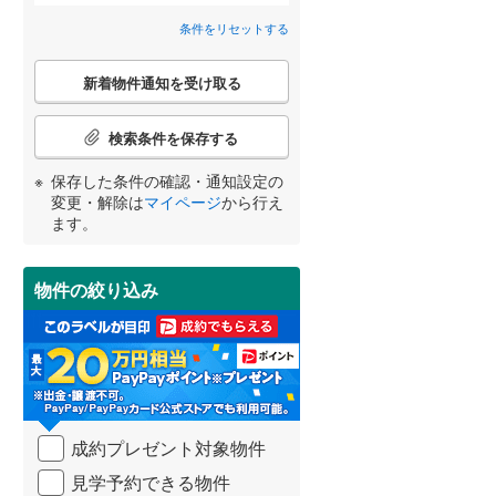
条件をリセットする
北牟婁郡紀北町
桔梗が丘西4番町
(
1
(
)
1
)
間取り変更可能
（
0
）
こ
3階建て以上
（
0
）
新着物件通知を受け取る
の
検
宮崎
鹿児島
沖縄
索
検索条件を保存する
条
件
保存した条件の確認・通知設定の
で
変更・解除は
マイページ
から行え
通
小学校まで1km以内
（
0
）
ます。
する
る
知
条件をリセットする
条件をリセットする
条件をリセットする
条件をリセットする
条件をリセットする
条件をリセットする
を
受
物件の絞り込み
け
南道路
（
0
）
取
る
・
条
件
を
成約プレゼント対象物件
マ
イ
見学予約できる物件
ペ