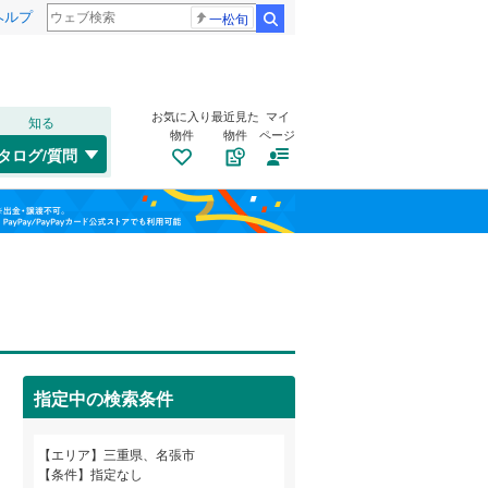
ヘルプ
一松旬
検索
お気に入り
最近見た
マイ
知る
物件
物件
ページ
名松線
(
0
)
タログ/質問
草津線
(
0
)
伊勢市
桔梗が丘2番町
(
12
)
(
1
)
福島
鈴鹿市
緑が丘東
(
31
(
1
)
)
三岐鉄道三岐線
(
0
)
栃木
群馬
山梨
亀山市
長瀬
(
1
(
)
10
)
近鉄志摩線
(
0
)
いなべ市
松原町
トイレ２か所
(
1
(
)
3
)
（
0
）
近鉄鈴鹿線
(
0
)
桑名郡木曽岬町
富貴ケ丘5番町
太陽光発電システム
(
(
1
0
)
)
（
0
）
指定中の検索条件
三重郡朝日町
百合が丘東8番町
(
2
)
(
1
)
和歌山
多気郡明和町
梅が丘南2番町
(
0
(
)
1
)
エリア
三重県、名張市
条件
指定なし
度会郡度会町
梅が丘北5番町
(
0
(
)
1
)