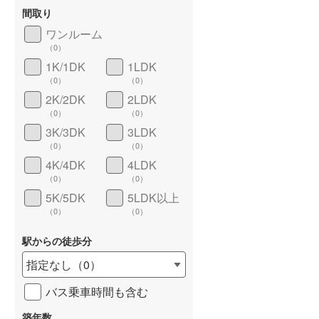
間取り
ワンルーム
（
0
）
1K/1DK
1LDK
長期優良住宅
（
0
）
（
0
）
（
0
）
2K/2DK
2LDK
（
0
）
（
0
）
3K/3DK
3LDK
（
0
）
（
0
）
4K/4DK
4LDK
（
0
）
（
0
）
5K/5DK
5LDK以上
詳しく見る
（
0
）
（
0
）
駅からの徒歩分
指定なし
（
0
）
バス乗車時間も含む
築年数