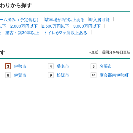
わりから探す
ーム済み（予定含む）
駐車場が2台以上ある
即入居可能
ッチン
（
0
）
対面キッチン
（
0
）
円以下
2,000万円以下
2,500万円以下
3,000万円以下
上
築古・築30年以上
トイレが2ヶ所以上ある
契約、入居関連など
能
（
0
）
す
※直近一週間分を毎日更新
伊勢市
桑名市
名張市
3
4
5
伊賀市
松阪市
度会郡南伊勢町
8
9
10
機あり
（
0
）
インクローゼット
床下収納
（
0
）
庭