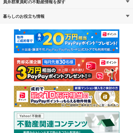
員弁郡東員町の不動産情報を探す
路線・駅から探す
地域から探す
暮らしのお役立ち情報
不動産・住宅
賃貸住宅
通勤・通学時間から探す
地図から探す
マンションカタログ
教えて！住まいの先生
新築マンション
中古マンション
新築一戸建て
中古一戸建て
注文住宅
土地
売却査定