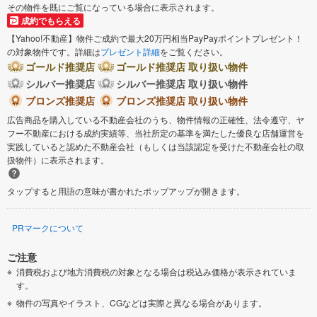
その物件を既にご覧になっている場合に表示されます。
成約でもらえる
【Yahoo!不動産】物件ご成約で最大20万円相当PayPayポイントプレゼント！
の対象物件です。詳細は
プレゼント詳細
をご覧ください。
ゴールド推奨店
ゴールド推奨店 取り扱い物件
シルバー推奨店
シルバー推奨店 取り扱い物件
ブロンズ推奨店
ブロンズ推奨店 取り扱い物件
広告商品を購入している不動産会社のうち、物件情報の正確性、法令遵守、ヤ
フー不動産における成約実績等、当社所定の基準を満たした優良な店舗運営を
実践していると認めた不動産会社（もしくは当該認定を受けた不動産会社の取
扱物件）に表示されます。
タップすると用語の意味が書かれたポップアップが開きます。
PRマークについて
ご注意
消費税および地方消費税の対象となる場合は税込み価格が表示されていま
す。
物件の写真やイラスト、CGなどは実際と異なる場合があります。