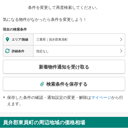
条件を変更して再度検索してください。
気になる物件がなかったら
条件を変更しよう！
現在の検索条件
三重県｜員弁郡東員町
エリア/路線
指定なし
詳細条件
こ
新着物件通知を受け取る
の
検
索
検索条件を保存する
条
件
保存した条件の確認・通知設定の変更・解除は
マイページ
から行
で
えます。
通
知
を
員弁郡東員町の周辺地域の価格相場
受