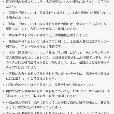
市区町村の合併などにより、地図が表示されない場合があります。ご了承く
ださい。
「新築一戸建て」には、完成後1年を経過している未入居物件が掲載されてい
る場合があります。
「新築一戸建て」には、販売住戸が複数の物件は、全ての住戸に該当しない
項目もあります。各問い合わせ先にご確認ください。
「建築条件付き土地」の価格には、建物価格は含まれません。
「建築条件付き土地」の「建物プラン例」は、土地購入者の設計プランの一
例であり、プランの採用可否は任意です。
「土地（建築条件なし）」の「建物プラン例」に関して、そのプラン例は特
定の建築請負会社によるもので、 当該建築請負会社以外で建てた場合、同様
のものが同価格で建てられるとは限りません。また、建築請負会社を特定す
るものではありません。
お客様が入力する個人情報を含むお問い合わせデータは、当該物件の取扱会
社に送信され、そこで管理されます。
お問い合わせをされたお客様へは、取扱会社がご連絡いたします。
物件に関するお客様のお問い合わせについては、LINEヤフー株式会社は一切
関与いたしません。取扱会社に直接ご確認ください。
不動産購入の検討、契約にあたってはお客様ご自身が情報を確認し、各会社
より十分な説明を受け判断してください。
本ページの掲載内容は変更される場合があります。あらかじめご了承くださ