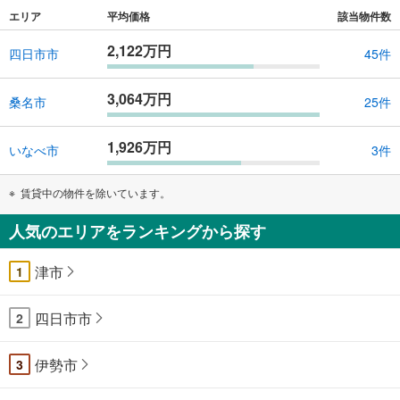
け
エリア
平均価格
該当物件数
取
2,122万円
る
四日市市
45件
・
条
3,064万円
桑名市
25件
件
を
1,926万円
マ
いなべ市
3件
イ
ペ
賃貸中の物件を除いています。
ー
ジ
人気のエリアをランキングから探す
に
保
津市
1
存
す
四日市市
2
る
伊勢市
3