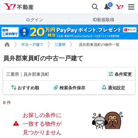
Yahoo!不動産
検索
通知
i
ログイン
ID新規取得
中古一戸建て
三重県
員弁郡東員町の物件一覧
員弁郡東員町の中古一戸建て
三重県｜員弁郡東員町
条件変更
おすすめ順
検索条件保存
通知設定
0
件
お探しの条件に
一致する物件が
見つかりません