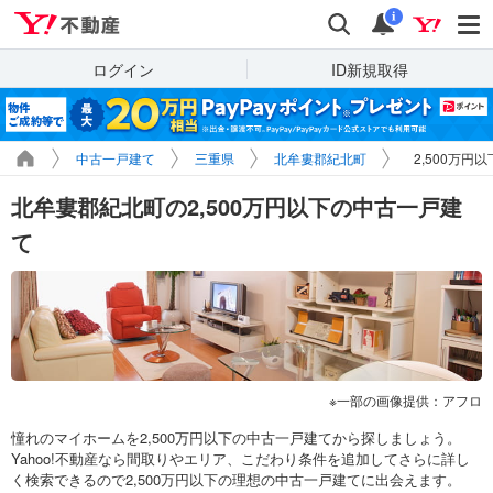
Yahoo!不動産
検索
通知
i
ログイン
ID新規取得
中古一戸建て
三重県
北牟婁郡紀北町
2,500万円
北牟婁郡紀北町の2,500万円以下の中古一戸建
て
一部の画像提供：アフロ
憧れのマイホームを2,500万円以下の中古一戸建てから探しましょう。
Yahoo!不動産なら間取りやエリア、こだわり条件を追加してさらに詳し
く検索できるので2,500万円以下の理想の中古一戸建てに出会えます。