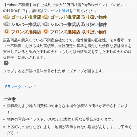
【Yahoo!不動産】物件ご成約で最大20万円相当PayPayポイントプレゼント！
の対象物件です。詳細は
プレゼント詳細
をご覧ください。
ゴールド推奨店
ゴールド推奨店 取り扱い物件
シルバー推奨店
シルバー推奨店 取り扱い物件
ブロンズ推奨店
ブロンズ推奨店 取り扱い物件
広告商品を購入している不動産会社のうち、物件情報の正確性、法令遵守、ヤ
フー不動産における成約実績等、当社所定の基準を満たした優良な店舗運営を
実践していると認めた不動産会社（もしくは当該認定を受けた不動産会社の取
扱物件）に表示されます。
タップすると用語の意味が書かれたポップアップが開きます。
PRマークについて
ご注意
消費税および地方消費税の対象となる場合は税込み価格が表示されていま
す。
物件の写真やイラスト、CGなどは実際と異なる場合があります。
市区町村の合併などにより、地図が表示されない場合があります。ご了承く
ださい。