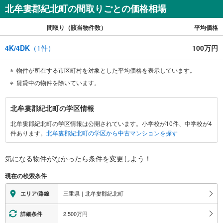
北牟婁郡紀北町の間取りごとの価格相場
間取り（該当物件数）
平均価格
4K/4DK
（
1
件）
100万円
物件が所在する市区町村を対象とした平均価格を表示しています。
賃貸中の物件を除いています。
北
北牟婁郡紀北町の学区情報
牟
北牟婁郡紀北町の学区情報は公開されています。小学校が10件、中学校が4
婁
件あります。
北牟婁郡紀北町の学区から中古マンションを探す
郡
紀
北
気になる物件がなかったら
条件を変更しよう！
町
現在の検索条件
に
関
三重県｜北牟婁郡紀北町
エリア/路線
す
る
2,500万円
詳細条件