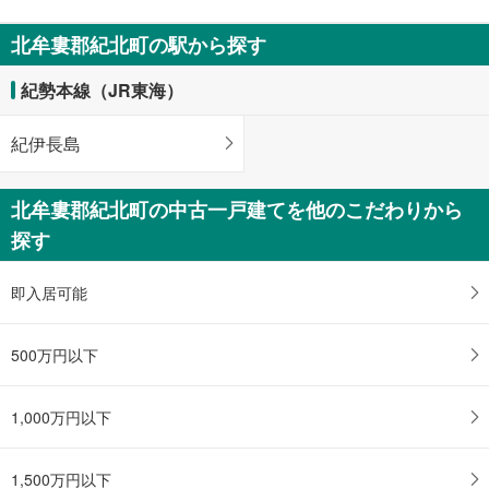
ペ
ー
北牟婁郡紀北町の駅から探す
ジ
に
紀勢本線（JR東海）
保
存
紀伊長島
す
る
北牟婁郡紀北町の中古一戸建てを他のこだわりから
探す
即入居可能
500万円以下
1,000万円以下
1,500万円以下