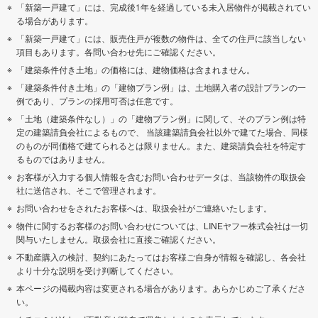
「新築一戸建て」には、完成後1年を経過している未入居物件が掲載されてい
る場合があります。
「新築一戸建て」には、販売住戸が複数の物件は、全ての住戸に該当しない
項目もあります。各問い合わせ先にご確認ください。
「建築条件付き土地」の価格には、建物価格は含まれません。
「建築条件付き土地」の「建物プラン例」は、土地購入者の設計プランの一
例であり、プランの採用可否は任意です。
「土地（建築条件なし）」の「建物プラン例」に関して、そのプラン例は特
定の建築請負会社によるもので、 当該建築請負会社以外で建てた場合、同様
のものが同価格で建てられるとは限りません。また、建築請負会社を特定す
るものではありません。
お客様が入力する個人情報を含むお問い合わせデータは、当該物件の取扱会
社に送信され、そこで管理されます。
お問い合わせをされたお客様へは、取扱会社がご連絡いたします。
物件に関するお客様のお問い合わせについては、LINEヤフー株式会社は一切
関与いたしません。取扱会社に直接ご確認ください。
不動産購入の検討、契約にあたってはお客様ご自身が情報を確認し、各会社
より十分な説明を受け判断してください。
本ページの掲載内容は変更される場合があります。あらかじめご了承くださ
い。