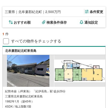
三重県｜北牟婁郡紀北町｜2,500万円
条件変更
おすすめ順
検索条件保存
通知設定
1
件
すべての物件をチェックする
北牟婁郡紀北町東長島
紀勢本線（JR東海） 「紀伊長島」駅 徒歩29分
三重県北牟婁郡紀北町東長島
1982年1月（築45年）
4SDK / 地上階数1階