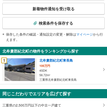
情
こ
報
新着物件通知を受け取る
の
検
索
検索条件を保存する
条
件
保存した条件の確認・通知設定の変更・解除は
マイページ
から行
で
えます。
通
知
北牟婁郡紀北町の物件をランキングから探す
を
受
1
北牟婁郡紀北町東長島
け
100万円
取
4SDK
る
56.72m
2
・
三重県北牟婁郡紀北町東長島
条
件
同じこだわりでエリアを広げて探す
を
マ
三重県の2,500万円以下の中古一戸建て
イ