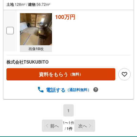
土地
128m
/
建物
56.72m
2
2
100万円
画像
10
枚
株式会社TSUKUBITO
資料をもらう
（無料）
電話する
（通話料無料）
1
1
〜
1
件
前へ
次へ
/
1
件