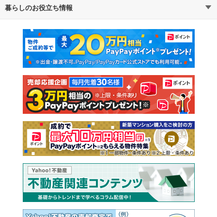
暮らしのお役立ち情報
不動産・住宅
賃貸住宅
通勤・通学時間から探す
地図から探す
マンションカタログ
教えて！住まいの先生
新築マンション
中古マンション
新築一戸建て
中古一戸建て
注文住宅
土地
売却査定