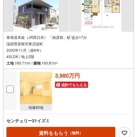
東海道本線（JR西日本） 「南彦根」駅 徒歩17分
滋賀県彦根市東沼波町
2020年11月（築6年）
4SLDK / 地上2階
土地
160.71m
/
建物
100.81m
2
2
3,980万円
成約でもらえる
画像
31
枚
センチュリー21イズミ
資料をもらう
（無料）