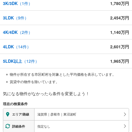
3K/3DK
（
1
件）
1,780万円
3LDK
（
9
件）
2,454万円
4K/4DK
（
2
件）
1,140万円
4LDK
（
14
件）
2,601万円
5LDK以上
（
12
件）
1,965万円
物件が所在する市区町村を対象とした平均価格を表示しています。
賃貸中の物件を除いています。
気になる物件がなかったら
条件を変更しよう！
現在の検索条件
滋賀県｜彦根市｜東沼波町
エリア/路線
指定なし
詳細条件