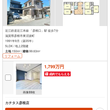
近江鉄道近江本線 「彦根口」駅 徒歩7分
滋賀県彦根市東沼波町
1991年9月（築35年）
5LDK / 地上2階建
土地
150m
/
建物
99.63m
2
2
リフォーム
1,799万円
成約でもらえる
画像
33
枚
カチタス彦根店