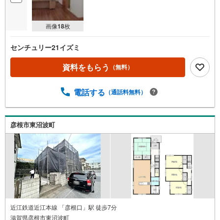
画像
18
枚
センチュリー21イズミ
資料をもらう
（無料）
電話する
（通話料無料）
彦根市東沼波町
近江鉄道近江本線 「彦根口」駅 徒歩7分
滋賀県彦根市東沼波町