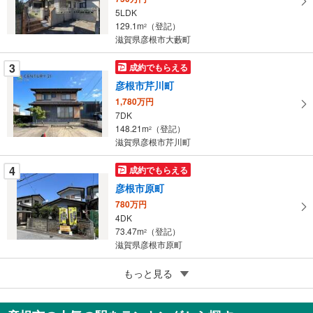
ペ
5LDK
ー
129.1m
（登記）
2
滋賀県彦根市大藪町
ジ
に
3
成約でもらえる
保
彦根市芹川町
存
す
1,780万円
7DK
る
148.21m
（登記）
2
滋賀県彦根市芹川町
4
成約でもらえる
彦根市原町
780万円
4DK
73.47m
（登記）
2
滋賀県彦根市原町
5
もっと見る
成約でもらえる
彦根市肥田町
1,580万円