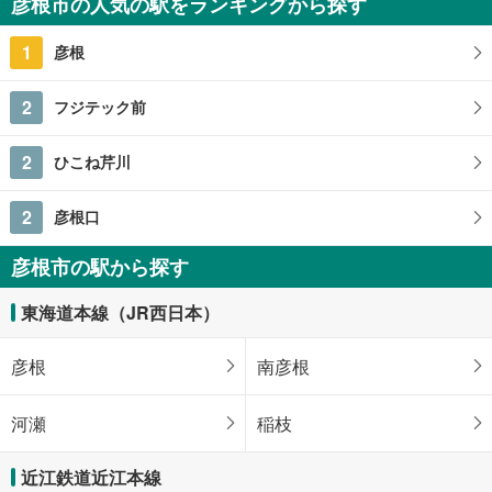
彦根市の人気の駅をランキングから探す
4SLDK
146.9m
（登記）
2
1
彦根
滋賀県彦根市肥田町
2
フジテック前
2
ひこね芹川
2
彦根口
彦根市の駅から探す
東海道本線（JR西日本）
彦根
南彦根
河瀬
稲枝
近江鉄道近江本線