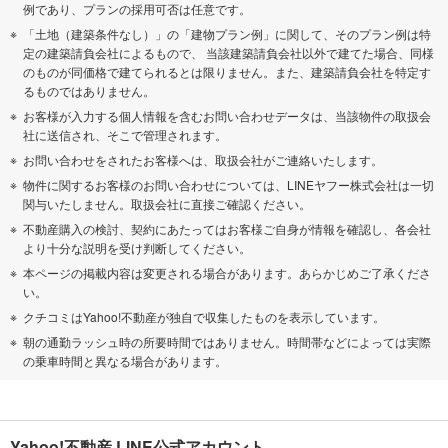
例であり、プランの採用可否は任意です。
「土地（建築条件なし）」の「建物プラン例」に関して、そのプラン例は特
定の建築請負会社によるもので、 当該建築請負会社以外で建てた場合、同様
のものが同価格で建てられるとは限りません。また、建築請負会社を特定す
るものではありません。
お客様が入力する個人情報を含むお問い合わせデータは、当該物件の取扱会
社に送信され、そこで管理されます。
お問い合わせをされたお客様へは、取扱会社がご連絡いたします。
物件に関するお客様のお問い合わせについては、LINEヤフー株式会社は一切
関与いたしません。取扱会社に直接ご確認ください。
不動産購入の検討、契約にあたってはお客様ご自身が情報を確認し、各会社
より十分な説明を受け判断してください。
本ページの掲載内容は変更される場合があります。あらかじめご了承くださ
い。
クチコミはYahoo!不動産が独自で収集したものを表示しています。
朝の通勤ラッシュ時の所要時間ではありません。時間帯などによっては実際
の乗車時間と異なる場合があります。
Yahoo!不動産 LINE公式アカウント