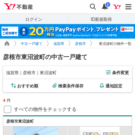
Yahoo!不動産
検索
通知
i
ログイン
ID新規取得
中古一戸建て
滋賀県
彦根市
東沼波町の物件一覧
彦根市東沼波町の中古一戸建て
滋賀県｜彦根市｜東沼波町
条件変更
おすすめ順
検索条件保存
通知設定
4
件
すべての物件をチェックする
彦根市東沼波町