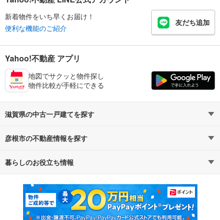
新着物件をいち早くお届け！
友だち追加
便利な機能のご紹介
Yahoo!不動産 アプリ
地図でサクッと物件探し
物件比較が手軽にできる
滋賀県の中古一戸建てを探す
彦根市の不動産情報を探す
路線・駅から探す
地域から探す
暮らしのお役立ち情報
不動産・住宅
賃貸住宅
通勤・通学時間から探す
地図から探す
マンションカタログ
教えて！住まいの先生
新築マンション
中古マンション
新築一戸建て
中古一戸建て