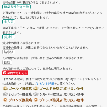
情報公開日が7日以内の場合に表示されます。
建築条件付き土地
売買契約にあたって一定期間内に特定の建設会社と建築請負契約を結ぶことを
条件にしている土地に表示されます。
未入居
建築工事完了日から1年以上経過したものの、まだ誰も住んだことがない住宅に
表示されます。
賃貸中
賃貸中の物件に表示されます。
賃貸中の物件は、原則ご自身でお住まいいただくことができません。
請求済
その物件が資料請求・お問い合わせ済みの場合に表示されます。
既読
その物件を既にご覧になっている場合に表示されます。
成約でもらえる
【Yahoo!不動産】物件ご成約で最大20万円相当PayPayポイントプレゼント！
の対象物件です。詳細は
プレゼント詳細
をご覧ください。
ゴールド推奨店
ゴールド推奨店 取り扱い物件
シルバー推奨店
シルバー推奨店 取り扱い物件
ブロンズ推奨店
ブロンズ推奨店 取り扱い物件
広告商品を購入している不動産会社のうち、物件情報の正確性、法令遵守、ヤ