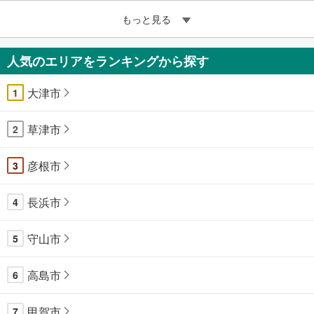
もっと見る
人気のエリアをランキングから探す
大津市
1
草津市
2
彦根市
3
長浜市
4
守山市
5
高島市
6
甲賀市
7