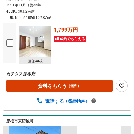
1991年11月（築35年）
4LDK / 地上2階建
土地
150m
/
建物
102.87m
2
2
1,799万円
成約でもらえる
画像
34
枚
カチタス彦根店
資料をもらう
（無料）
電話する
（通話料無料）
彦根市東沼波町