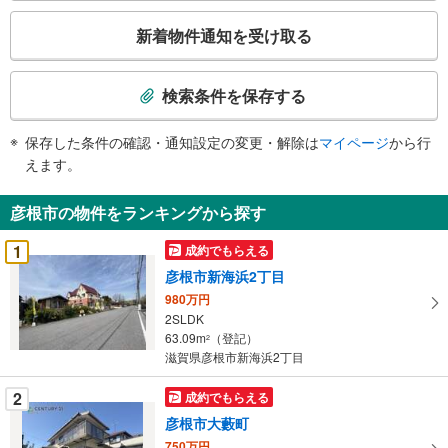
こ
新着物件通知を受け取る
の
検
索
検索条件を保存する
条
件
保存した条件の確認・通知設定の変更・解除は
マイページ
から行
で
えます。
通
知
彦根市の物件をランキングから探す
を
受
1
成約でもらえる
け
彦根市新海浜2丁目
取
980万円
る
2SLDK
・
63.09m
（登記）
2
条
滋賀県彦根市新海浜2丁目
件
を
2
成約でもらえる
マ
彦根市大藪町
イ
750万円