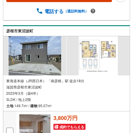
電話する
（通話料無料）
彦根市東沼波町
東海道本線（JR西日本） 「南彦根」駅 徒歩18分
滋賀県彦根市東沼波町
2023年3月（築4年）
3LDK / 地上2階
土地
149.7m
/
建物
95.07m
2
2
3,800万円
成約でもらえる