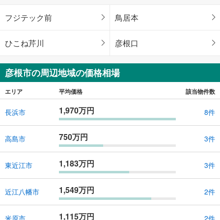
フジテック前
鳥居本
ひこね芹川
彦根口
彦根市の周辺地域の価格相場
エリア
平均価格
該当物件数
1,970万円
長浜市
8件
750万円
高島市
3件
1,183万円
東近江市
3件
1,549万円
近江八幡市
2件
1,115万円
米原市
2件