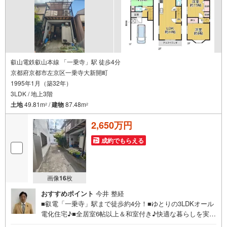
叡山電鉄叡山本線 「一乗寺」駅 徒歩4分
京都府京都市左京区一乗寺大新開町
1995年1月（築32年）
3LDK / 地上3階
土地
49.81m
/
建物
87.48m
2
2
2,650万円
成約でもらえる
画像
16
枚
おすすめポイント
今井 整経
■叡電「一乗寺」駅まで徒歩約4分！■ゆとりの3LDKオール
電化住宅♪■全居室6帖以上＆和室付き♪快適な暮らしを実
現！■買い物＆通学便利！住環境充実の3階建て物件◎物件