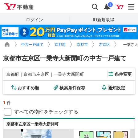
Yahoo!不動産
検索
通知
i
ログイン
ID新規取得
中古一戸建て
京都府
京都市
左京区
一乗寺大
京都市左京区一乗寺大新開町の中古一戸建て
京都府｜京都市左京区｜一乗寺大新開町
条件変更
おすすめ順
検索条件保存
通知設定
1
件
すべての物件をチェックする
京都市左京区一乗寺大新開町