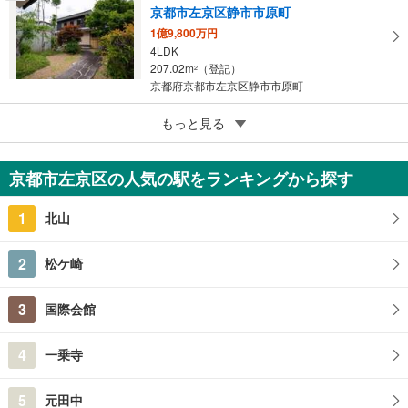
京都市左京区静市市原町
1億9,800万円
4LDK
207.02m
（登記）
2
京都府京都市左京区静市市原町
5
もっと見る
成約でもらえる
京都市左京区岩倉中在地町
1,490万円
京都市左京区の人気の駅をランキングから探す
6SDK
75.26m
（登記）
2
1
北山
京都府京都市左京区岩倉中在地町
2
松ケ崎
3
国際会館
4
一乗寺
5
元田中