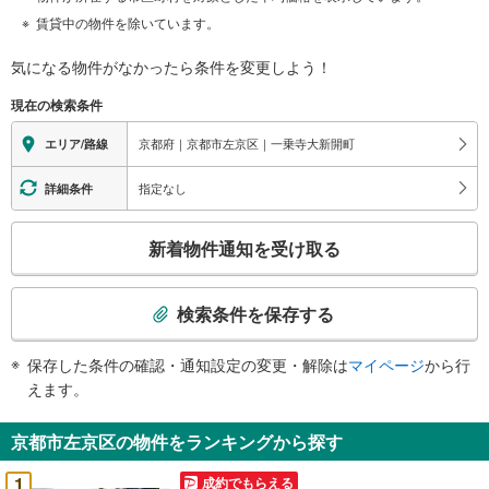
賃貸中の物件を除いています。
気になる物件がなかったら
条件を変更しよう！
現在の検索条件
京都府｜京都市左京区｜一乗寺大新開町
エリア/路線
指定なし
詳細条件
こ
新着物件通知を受け取る
の
検
索
検索条件を保存する
条
件
保存した条件の確認・通知設定の変更・解除は
マイページ
から行
で
えます。
通
知
京都市左京区の物件をランキングから探す
を
受
1
成約でもらえる