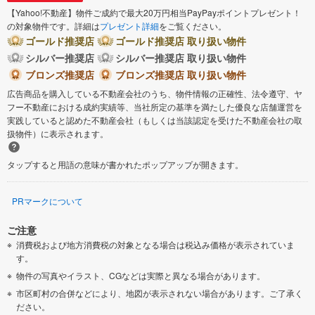
【Yahoo!不動産】物件ご成約で最大20万円相当PayPayポイントプレゼント！
の対象物件です。詳細は
プレゼント詳細
をご覧ください。
ゴールド推奨店
ゴールド推奨店 取り扱い物件
シルバー推奨店
シルバー推奨店 取り扱い物件
ブロンズ推奨店
ブロンズ推奨店 取り扱い物件
広告商品を購入している不動産会社のうち、物件情報の正確性、法令遵守、ヤ
フー不動産における成約実績等、当社所定の基準を満たした優良な店舗運営を
実践していると認めた不動産会社（もしくは当該認定を受けた不動産会社の取
扱物件）に表示されます。
タップすると用語の意味が書かれたポップアップが開きます。
PRマークについて
ご注意
消費税および地方消費税の対象となる場合は税込み価格が表示されていま
す。
物件の写真やイラスト、CGなどは実際と異なる場合があります。
市区町村の合併などにより、地図が表示されない場合があります。ご了承く
ださい。