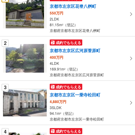
け
京都市左京区花脊八桝町
取
550万円
る
2LDK
・
81.15m
（登記）
2
条
京都府京都市左京区花脊八桝町
件
を
2
成約でもらえる
マ
京都市左京区広河原菅原町
イ
400万円
ペ
4LDK
ー
169.91m
（登記）
2
京都府京都市左京区広河原菅原町
ジ
に
3
成約でもらえる
保
京都市左京区一乗寺松田町
存
す
4,880万円
3SLDK
る
94.1m
（登記）
2
京都府京都市左京区一乗寺松田町
4
成約でもらえる