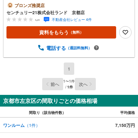
に関するお問い合わせは（株）ランド 京都店までお気軽
ブロンズ推奨店
にお問い合わせくださいませ！＜センチュリー21ランドに
センチュリー21株式会社ランド 京都店
ついて＞●センチュリー21ランド京都店は・・・ お客様
-.--
不動産会社レビュー 4件
のご希望をお客様の目線でご満足いただけるお住いを全力
でお探し致します！●購入・売却・ローンのご相談など、些
資料をもらう
（無料）
細なことでもお気軽にご相談下さいませ！●リフォームのご
相談も承っております。○京阪鴨東線 「出町柳」駅 徒歩約
6分○京都市営地下鉄烏丸線 「今出川」駅 徒歩約10分○営業
電話する
（通話料無料）
時間:10:00～20:00（火曜日・水曜日定休日※祝日は営業）
事前にご連絡いただけますと、スムーズにご案内が可能で
す。ご連絡お待ちしております！
1
1
〜
1
件
前へ
次へ
/
1
件
京都市左京区の間取りごとの価格相場
間取り（該当物件数）
平均価格
ワンルーム
（
1
件）
7,150万円