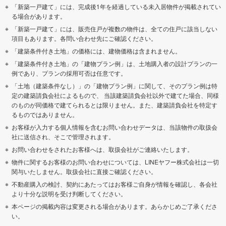
「新築一戸建て」には、完成後1年を経過している未入居物件が掲載されてい
る場合があります。
「新築一戸建て」には、販売住戸が複数の物件は、全ての住戸に該当しない
項目もあります。各問い合わせ先にご確認ください。
「建築条件付き土地」の価格には、建物価格は含まれません。
「建築条件付き土地」の「建物プラン例」は、土地購入者の設計プランの一
例であり、プランの採用可否は任意です。
「土地（建築条件なし）」の「建物プラン例」に関して、そのプラン例は特
定の建築請負会社によるもので、 当該建築請負会社以外で建てた場合、同様
のものが同価格で建てられるとは限りません。また、建築請負会社を特定す
るものではありません。
お客様が入力する個人情報を含むお問い合わせデータは、当該物件の取扱会
社に送信され、そこで管理されます。
お問い合わせをされたお客様へは、取扱会社がご連絡いたします。
物件に関するお客様のお問い合わせについては、LINEヤフー株式会社は一切
関与いたしません。取扱会社に直接ご確認ください。
不動産購入の検討、契約にあたってはお客様ご自身が情報を確認し、各会社
より十分な説明を受け判断してください。
本ページの掲載内容は変更される場合があります。あらかじめご了承くださ
い。