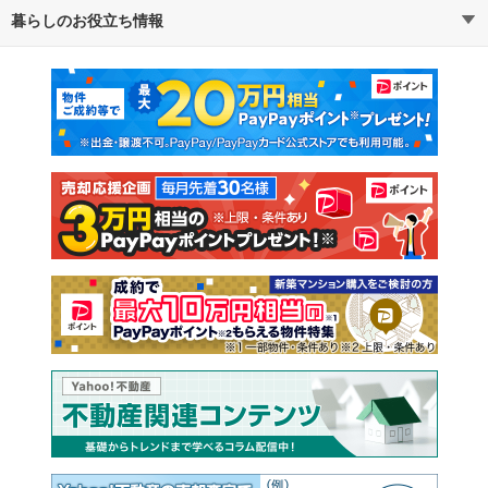
暮らしのお役立ち情報
不動産・住宅
賃貸住宅
通勤・通学時間から探す
地図から探す
マンションカタログ
教えて！住まいの先生
新築マンション
中古マンション
新築一戸建て
中古一戸建て
注文住宅
土地
売却査定