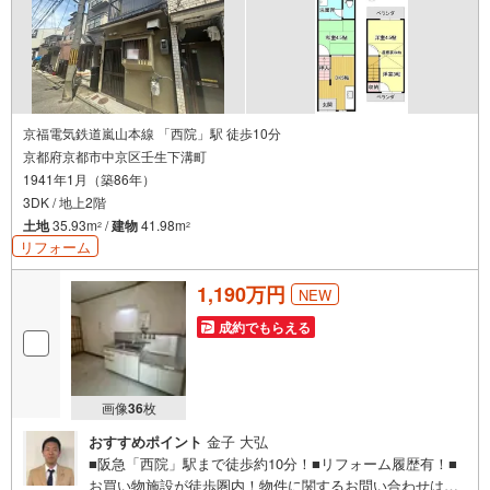
京福電気鉄道嵐山本線 「西院」駅 徒歩10分
京都府京都市中京区壬生下溝町
1941年1月（築86年）
3DK / 地上2階
土地
35.93m
/
建物
41.98m
2
2
リフォーム
1,190万円
NEW
成約でもらえる
画像
36
枚
おすすめポイント
金子 大弘
■阪急「西院」駅まで徒歩約10分！■リフォーム履歴有！■
お買い物施設が徒歩圏内！物件に関するお問い合わせは