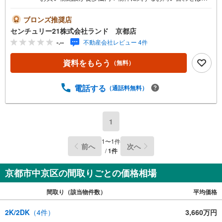
（株）ランド 京都店までお気軽にお問い合わせください
ませ！＜センチュリー21ランドについて＞●センチュリー2
ブロンズ推奨店
1ランド京都店は・・・ お客様のご希望をお客様の目線で
センチュリー21株式会社ランド 京都店
ご満足いただけるお住いを全力でお探し致します！●購入・
-.--
不動産会社レビュー 4件
売却・ローンのご相談など、些細なことでもお気軽にご相
談下さいませ！●リフォームのご相談も承っております。○
資料をもらう
（無料）
京阪鴨東線 「出町柳」駅 徒歩約6分○京都市営地下鉄烏丸
線 「今出川」駅 徒歩約10分○営業時間:10:00～20:00（火曜
日・水曜日定休日※祝日は営業）事前にご連絡いただけます
電話する
（通話料無料）
と、スムーズにご案内が可能です。ご連絡お待ちしており
ます！
1
1
〜
1
件
前へ
次へ
/
1
件
京都市中京区の間取りごとの価格相場
間取り（該当物件数）
平均価格
2K/2DK
（
4
件）
3,660万円