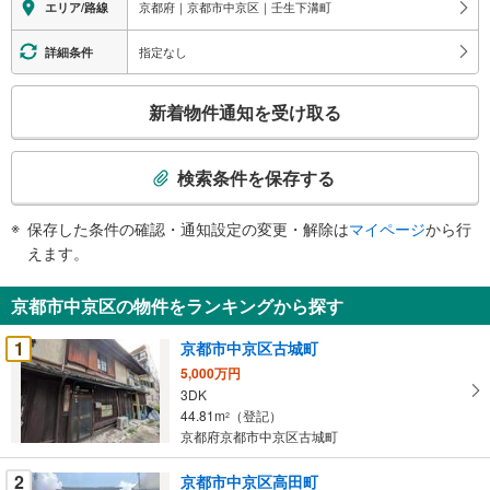
京都府｜京都市中京区｜壬生下溝町
エリア/路線
指定なし
詳細条件
こ
新着物件通知を受け取る
の
検
索
検索条件を保存する
条
件
保存した条件の確認・通知設定の変更・解除は
マイページ
から行
で
えます。
通
知
京都市中京区の物件をランキングから探す
を
受
1
京都市中京区古城町
け
5,000万円
取
3DK
る
44.81m
（登記）
2
・
京都府京都市中京区古城町
条
2
京都市中京区高田町
件