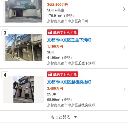
を
3億8,800万円
5DK＋茶室
マ
179.91m
（登記）
2
イ
京都府京都市中京区高田町
ペ
ー
3
成約でもらえる
ジ
京都市中京区壬生下溝町
に
1,190万円
保
3DK
存
41.98m
（登記）
2
す
京都府京都市中京区壬生下溝町
る
4
成約でもらえる
京都市中京区越後突抜町
3,480万円
2SDK
68.99m
（登記）
2
京都府京都市中京区越後突抜町
5
もっと見る
成約でもらえる
京都市中京区壬生松原町