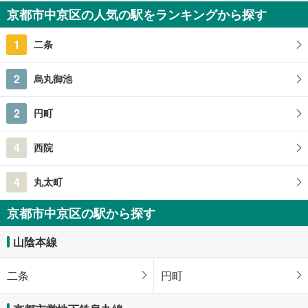
3,580万円
京都市中京区の人気の駅をランキングから探す
3SLDK
94.56m
（登記）
2
1
二条
京都府京都市中京区壬生松原町
2
烏丸御池
2
円町
4
西院
4
丸太町
京都市中京区の駅から探す
山陰本線
二条
円町