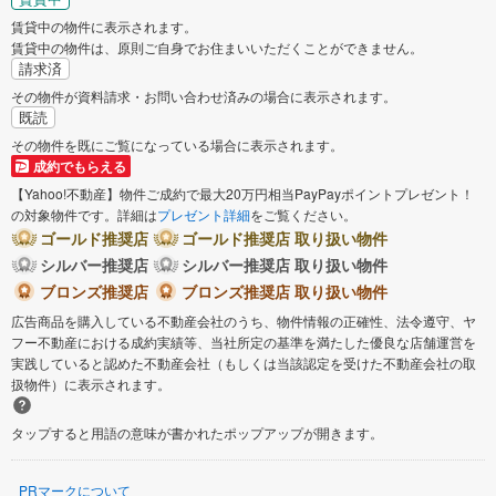
賃貸中の物件に表示されます。
賃貸中の物件は、原則ご自身でお住まいいただくことができません。
請求済
その物件が資料請求・お問い合わせ済みの場合に表示されます。
既読
その物件を既にご覧になっている場合に表示されます。
成約でもらえる
【Yahoo!不動産】物件ご成約で最大20万円相当PayPayポイントプレゼント！
の対象物件です。詳細は
プレゼント詳細
をご覧ください。
ゴールド推奨店
ゴールド推奨店 取り扱い物件
シルバー推奨店
シルバー推奨店 取り扱い物件
ブロンズ推奨店
ブロンズ推奨店 取り扱い物件
広告商品を購入している不動産会社のうち、物件情報の正確性、法令遵守、ヤ
フー不動産における成約実績等、当社所定の基準を満たした優良な店舗運営を
実践していると認めた不動産会社（もしくは当該認定を受けた不動産会社の取
扱物件）に表示されます。
タップすると用語の意味が書かれたポップアップが開きます。
PRマークについて