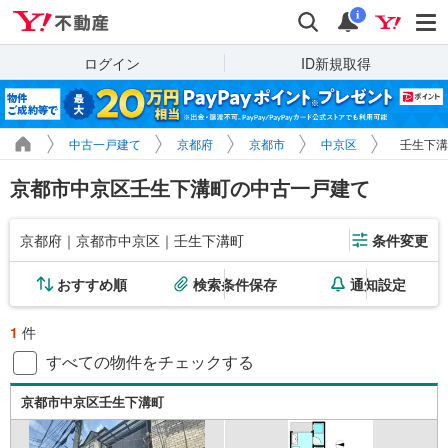
Yahoo!不動産
検索
通知
i
ログイン
ID新規取得
中古一戸建て
京都府
京都市
中京区
壬生下溝
京都市中京区壬生下溝町の中古一戸建て
京都府｜京都市中京区｜壬生下溝町
条件変更
おすすめ順
検索条件保存
通知設定
1
件
すべての物件をチェックする
京都市中京区壬生下溝町