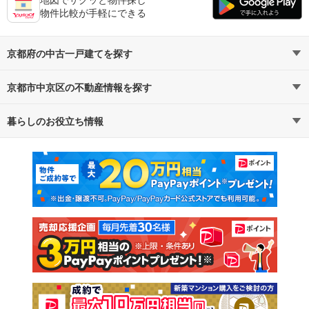
物件比較が手軽にできる
京都府の中古一戸建てを探す
京都市中京区の不動産情報を探す
路線・駅から探す
地域から探す
暮らしのお役立ち情報
不動産・住宅
賃貸住宅
通勤・通学時間から探す
地図から探す
マンションカタログ
教えて！住まいの先生
新築マンション
中古マンション
新築一戸建て
中古一戸建て
注文住宅
土地
売却査定