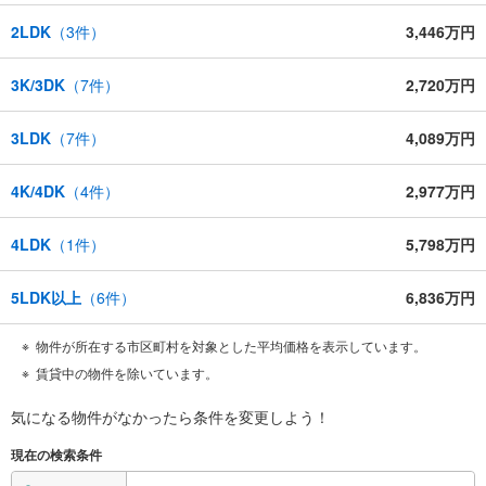
2LDK
（
3
件）
3,446万円
3K/3DK
（
7
件）
2,720万円
3LDK
（
7
件）
4,089万円
4K/4DK
（
4
件）
2,977万円
4LDK
（
1
件）
5,798万円
5LDK以上
（
6
件）
6,836万円
物件が所在する市区町村を対象とした平均価格を表示しています。
賃貸中の物件を除いています。
気になる物件がなかったら
条件を変更しよう！
現在の検索条件