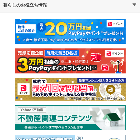
暮らしのお役立ち情報
不動産・住宅
賃貸住宅
通勤・通学時間から探す
地図から探す
マンションカタログ
教えて！住まいの先生
新築マンション
中古マンション
新築一戸建て
中古一戸建て
注文住宅
土地
売却査定