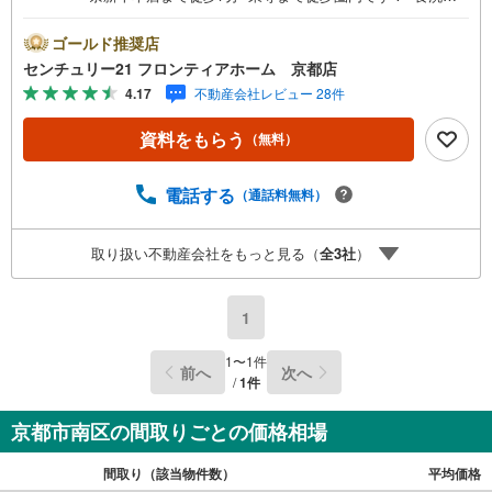
やIHコンロなど充実した設備 特徴・周辺に利便施設も多
く、生活環境が整っております・バルコニーが2箇所あるの
ゴールド推奨店
でお布団も干しやすいです・余裕のある間取りでファミリ
センチュリー21 フロンティアホーム 京都店
ーにも最適です リフォーム内容・クロス全張替・トイレク
4.17
不動産会社レビュー 28件
ッションフロア、網戸張替・IHコンロ、食洗器新調・イン
ターホン新調 立地・京都市立九条塔南小学校まで徒歩約13
資料をもらう
（無料）
分・京都市立八条中学校まで徒歩約16分 弊社が選ばれる理
由 1.お金の扱い方のプロ、ファイナンシャルプランナーが
資金計画をサポート！2.買い替えなどにも対応できる売却
電話する
（通話料無料）
専門チームあり！3.たくさんの銀行と繋がりがあるため、
最も低金利になるように審査が可能！4.物件のお引渡し後
取り扱い不動産会社をもっと見る（
全
3
社
）
に必要になったお家のリフォームも弊社のリフォームプラ
ンナーがご提案！弊社は専門家同士が連携をとっているた
め、より多くの知見がございます。お気軽にお問合せくだ
1
さい！
1
〜
1
件
前へ
次へ
/
1
件
京都市南区の間取りごとの価格相場
間取り（該当物件数）
平均価格