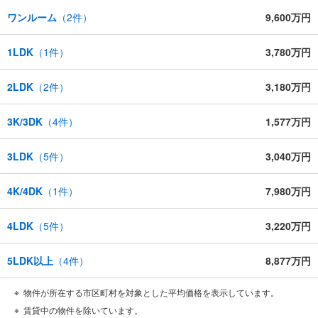
ワンルーム
（
2
件）
9,600万円
1LDK
（
1
件）
3,780万円
2LDK
（
2
件）
3,180万円
3K/3DK
（
4
件）
1,577万円
3LDK
（
5
件）
3,040万円
4K/4DK
（
1
件）
7,980万円
4LDK
（
5
件）
3,220万円
5LDK以上
（
4
件）
8,877万円
物件が所在する市区町村を対象とした平均価格を表示しています。
賃貸中の物件を除いています。