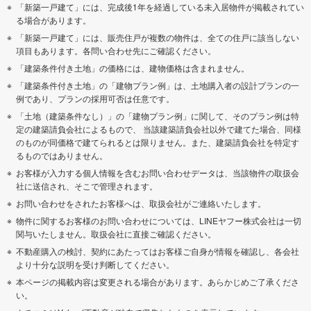
「新築一戸建て」には、完成後1年を経過している未入居物件が掲載されてい
る場合があります。
「新築一戸建て」には、販売住戸が複数の物件は、全ての住戸に該当しない
項目もあります。各問い合わせ先にご確認ください。
「建築条件付き土地」の価格には、建物価格は含まれません。
「建築条件付き土地」の「建物プラン例」は、土地購入者の設計プランの一
例であり、プランの採用可否は任意です。
「土地（建築条件なし）」の「建物プラン例」に関して、そのプラン例は特
定の建築請負会社によるもので、 当該建築請負会社以外で建てた場合、同様
のものが同価格で建てられるとは限りません。また、建築請負会社を特定す
るものではありません。
お客様が入力する個人情報を含むお問い合わせデータは、当該物件の取扱会
社に送信され、そこで管理されます。
お問い合わせをされたお客様へは、取扱会社がご連絡いたします。
物件に関するお客様のお問い合わせについては、LINEヤフー株式会社は一切
関与いたしません。取扱会社に直接ご確認ください。
不動産購入の検討、契約にあたってはお客様ご自身が情報を確認し、各会社
より十分な説明を受け判断してください。
本ページの掲載内容は変更される場合があります。あらかじめご了承くださ
い。