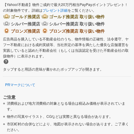
【Yahoo!不動産】物件ご成約で最大20万円相当PayPayポイントプレゼント！
の対象物件です。詳細は
プレゼント詳細
をご覧ください。
ゴールド推奨店
ゴールド推奨店 取り扱い物件
シルバー推奨店
シルバー推奨店 取り扱い物件
ブロンズ推奨店
ブロンズ推奨店 取り扱い物件
広告商品を購入している不動産会社のうち、物件情報の正確性、法令遵守、ヤ
フー不動産における成約実績等、当社所定の基準を満たした優良な店舗運営を
実践していると認めた不動産会社（もしくは当該認定を受けた不動産会社の取
扱物件）に表示されます。
タップすると用語の意味が書かれたポップアップが開きます。
PRマークについて
ご注意
消費税および地方消費税の対象となる場合は税込み価格が表示されていま
す。
物件の写真やイラスト、CGなどは実際と異なる場合があります。
市区町村の合併などにより、地図が表示されない場合があります。ご了承く
ださい。