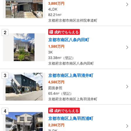
3,880万円
る
4LDK
・
82.21m
2
条
京都府京都市南区吉祥院車道町
件
を
2
成約でもらえる
マ
京都市南区八条内田町
イ
1,580万円
ペ
3K
ー
33.38m
（登記）
2
京都府京都市南区八条内田町
ジ
に
3
京都市南区上鳥羽清井町
保
4,580万円
存
図面参照
す
65.4m
（登記）
2
る
京都府京都市南区上鳥羽清井町
4
成約でもらえる
京都市南区上鳥羽西浦町
2,280万円
3LDK