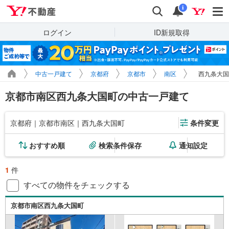
Yahoo!不動産
検索
通知
i
ログイン
ID新規取得
中古一戸建て
京都府
京都市
南区
西九条大国
京都市南区西九条大国町の中古一戸建て
京都府｜京都市南区｜西九条大国町
条件変更
おすすめ順
検索条件保存
通知設定
1
件
すべての物件をチェックする
京都市南区西九条大国町