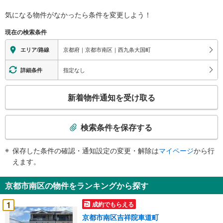
気になる物件がなかったら
条件を変更しよう！
現在の検索条件
京都府｜京都市南区｜西九条大国町
エリア/路線
指定なし
詳細条件
こ
新着物件通知を受け取る
の
検
索
検索条件を保存する
条
件
保存した条件の確認・通知設定の変更・解除は
マイページ
から行
で
えます。
通
知
京都市南区の物件をランキングから探す
を
受
1
成約でもらえる
け
京都市南区吉祥院車道町
取