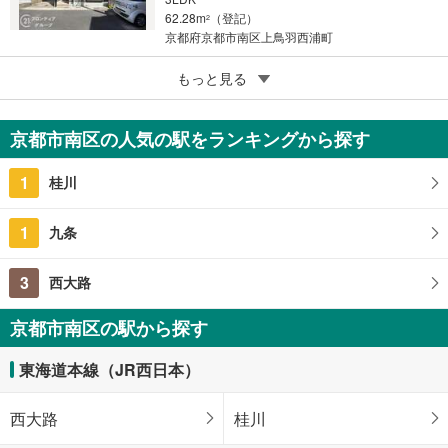
62.28m
（登記）
2
京都府京都市南区上鳥羽西浦町
5
もっと見る
成約でもらえる
京都市南区東寺町
3,850万円
京都市南区の人気の駅をランキングから探す
1SLDK
70.2m
（登記）
2
1
桂川
京都府京都市南区東寺町
1
九条
3
西大路
京都市南区の駅から探す
東海道本線（JR西日本）
西大路
桂川