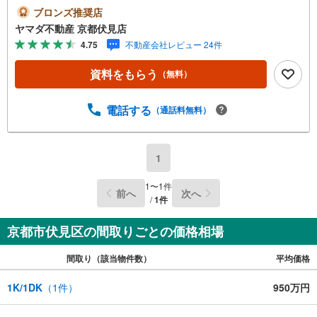
ブロンズ推奨店
ヤマダ不動産 京都伏見店
4.75
不動産会社レビュー 24件
資料をもらう
（無料）
電話する
（通話料無料）
1
1
〜
1
件
前へ
次へ
/
1
件
京都市伏見区の間取りごとの価格相場
間取り（該当物件数）
平均価格
1K/1DK
（
1
件）
950万円