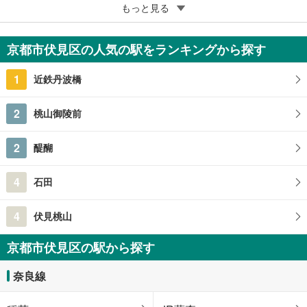
5
京都市伏見区深草大亀谷東寺町
もっと見る
3億3,000万円
10SLDK＋離れ
京都市伏見区の人気の駅をランキングから探す
608.08m
2
京都府京都市伏見区深草大亀谷東寺町
1
近鉄丹波橋
2
桃山御陵前
2
醍醐
4
石田
4
伏見桃山
京都市伏見区の駅から探す
奈良線