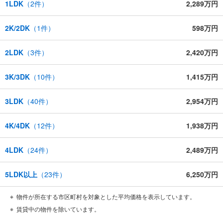
1LDK
（
2
件）
2,289万円
2K/2DK
（
1
件）
598万円
2LDK
（
3
件）
2,420万円
3K/3DK
（
10
件）
1,415万円
3LDK
（
40
件）
2,954万円
4K/4DK
（
12
件）
1,938万円
4LDK
（
24
件）
2,489万円
5LDK以上
（
23
件）
6,250万円
物件が所在する市区町村を対象とした平均価格を表示しています。
賃貸中の物件を除いています。