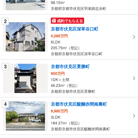
る
98.15m
2
・
京都府京都市伏見区羽束師志水町
条
2
成約でもらえる
件
を
京都市伏見区深草谷口町
マ
4,280万円
イ
6LDK
205.75m
（登記）
ペ
2
京都府京都市伏見区深草谷口町
ー
ジ
3
京都市伏見区景勝町
に
950万円
保
1DK＋土間
存
46.23m
（登記）
2
す
京都府京都市伏見区景勝町
る
4
京都市伏見区醍醐赤間南裏町
9,980万円
3LDK
184.37m
（登記）
2
京都府京都市伏見区醍醐赤間南裏町