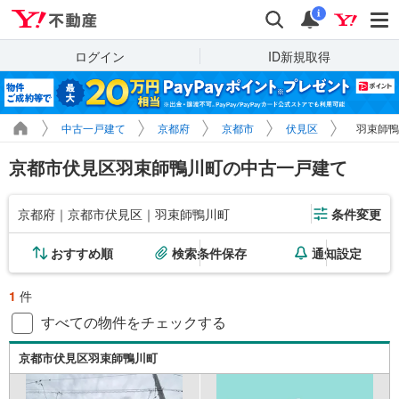
Yahoo!不動産
検索
通知
i
ログイン
ID新規取得
中古一戸建て
京都府
京都市
伏見区
羽束師鴨
京都市伏見区羽束師鴨川町の中古一戸建て
京都府｜京都市伏見区｜羽束師鴨川町
条件変更
おすすめ順
検索条件保存
通知設定
1
件
すべての物件をチェックする
京都市伏見区羽束師鴨川町