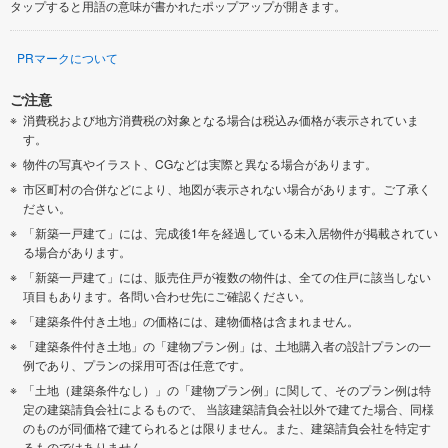
タップすると用語の意味が書かれたポップアップが開きます。
PRマークについて
ご注意
消費税および地方消費税の対象となる場合は税込み価格が表示されていま
す。
物件の写真やイラスト、CGなどは実際と異なる場合があります。
市区町村の合併などにより、地図が表示されない場合があります。ご了承く
ださい。
「新築一戸建て」には、完成後1年を経過している未入居物件が掲載されてい
る場合があります。
「新築一戸建て」には、販売住戸が複数の物件は、全ての住戸に該当しない
項目もあります。各問い合わせ先にご確認ください。
「建築条件付き土地」の価格には、建物価格は含まれません。
「建築条件付き土地」の「建物プラン例」は、土地購入者の設計プランの一
例であり、プランの採用可否は任意です。
「土地（建築条件なし）」の「建物プラン例」に関して、そのプラン例は特
定の建築請負会社によるもので、 当該建築請負会社以外で建てた場合、同様
のものが同価格で建てられるとは限りません。また、建築請負会社を特定す
るものではありません。