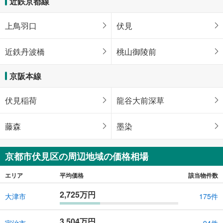
近鉄京都線
上鳥羽口
伏見
近鉄丹波橋
桃山御陵前
京阪本線
伏見稲荷
龍谷大前深草
藤森
墨染
京都市伏見区の周辺地域の価格相場
エリア
平均価格
該当物件数
2,725万円
大津市
175件
3,504万円