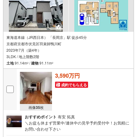
東海道本線（JR西日本） 「長岡京」駅 徒歩45分
京都府京都市伏見区羽束師鴨川町
2023年7月（築4年）
3LDK / 地上階数2階
土地
91.14m
/
建物
91.11m
2
2
3,590万円
成約でもらえる
画像
35
枚
おすすめポイント
有安 拓真
＼お盆も休まず営業中/連休中の見学予約受付中！お気軽に
お問い合わせ下さい