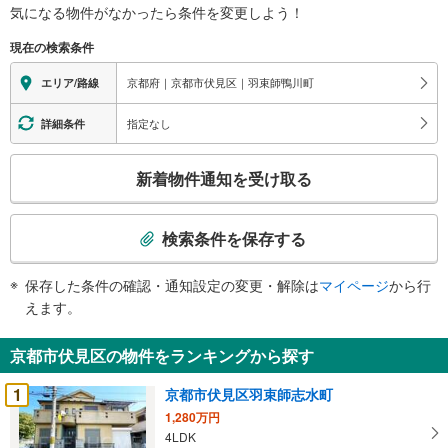
気になる物件がなかったら
条件を変更しよう！
現在の検索条件
京都府｜京都市伏見区｜羽束師鴨川町
エリア/路線
指定なし
詳細条件
こ
新着物件通知を受け取る
の
検
索
検索条件を保存する
条
件
保存した条件の確認・通知設定の変更・解除は
マイページ
から行
で
えます。
通
知
京都市伏見区の物件をランキングから探す
を
受
1
京都市伏見区羽束師志水町
け
1,280万円
取
4LDK