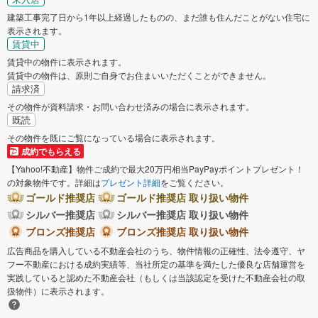
建築工事完了日から1年以上経過したものの、まだ誰も住んだことがない住宅に
表示されます。
賃貸中
賃貸中の物件に表示されます。
賃貸中の物件は、原則ご自身でお住まいいただくことができません。
請求済
その物件が資料請求・お問い合わせ済みの場合に表示されます。
既読
その物件を既にご覧になっている場合に表示されます。
成約でもらえる
【Yahoo!不動産】物件ご成約で最大20万円相当PayPayポイントプレゼント！
の対象物件です。詳細は
プレゼント詳細
をご覧ください。
ゴールド推奨店
ゴールド推奨店 取り扱い物件
シルバー推奨店
シルバー推奨店 取り扱い物件
ブロンズ推奨店
ブロンズ推奨店 取り扱い物件
広告商品を購入している不動産会社のうち、物件情報の正確性、法令遵守、ヤ
フー不動産における成約実績等、当社所定の基準を満たした優良な店舗運営を
実践していると認めた不動産会社（もしくは当該認定を受けた不動産会社の取
扱物件）に表示されます。