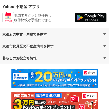
Yahoo!不動産 アプリ
地図でサクッと物件探し
物件比較が手軽にできる
京都府の中古一戸建てを探す
京都市伏見区の不動産情報を探す
路線・駅から探す
地域から探す
暮らしのお役立ち情報
不動産・住宅
賃貸住宅
通勤・通学時間から探す
地図から探す
マンションカタログ
教えて！住まいの先生
新築マンション
中古マンション
新築一戸建て
中古一戸建て
注文住宅
土地
売却査定