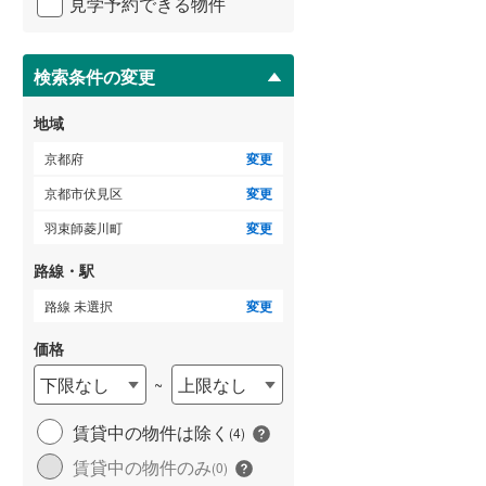
深草直違橋北1丁目
(
1
)
見学予約できる物件
ペ
ー
向島庚申町
(
2
)
ジ
に
検索条件の変更
向島立河原町
(
2
)
保
存
地域
桃山町和泉
(
1
)
す
る
京都府
変更
桃山町金森出雲
(
1
)
京都市伏見区
変更
桃山町遠山
(
1
)
羽束師菱川町
変更
桃山南大島町
(
3
)
路線・駅
横大路下三栖東ノ口
(
1
)
路線 未選択
変更
淀下津町
(
1
)
価格
下鳥羽南円面田町
(
1
)
下限なし
上限なし
~
賃貸中の物件は除く
(
4
)
賃貸中の物件のみ
(
0
)