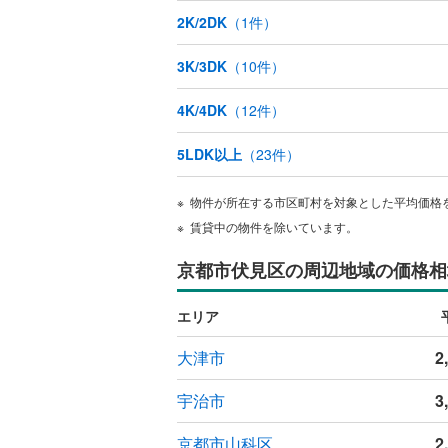
2K/2DK
（
1
件）
3K/3DK
（
10
件）
4K/4DK
（
12
件）
5LDK以上
（
23
件）
物件が所在する市区町村を対象とした平均価格
賃貸中の物件を除いています。
京都市伏見区の周辺地域の価格相
エリア
大津市
2
宇治市
3
京都市山科区
2