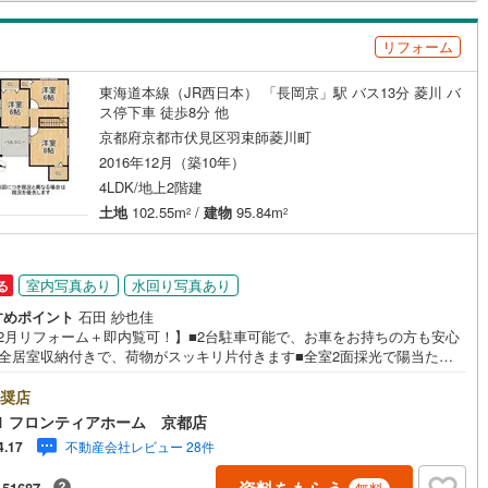
谷東寺町
(
2
)
深草大亀谷古御香町
(
1
)
、最も低金利になるように審査が可能！4.物件のお引渡し後に必要になっ
家のリフォームも弊社のリフォームプランナーがご提案！お気軽にお問合
町4丁目
(
1
)
向島上林町
(
2
)
リフォーム
ださい！
河原町
(
1
)
向島善阿弥町
(
1
)
ッチン
（
0
）
対面キッチン
（
1
）
東海道本線（JR西日本） 「長岡京」駅 バス13分 菱川 バ
ス停下車 徒歩8分 他
町
(
1
)
桃山与五郎町
(
1
)
京都府京都市伏見区羽束師菱川町
契約、入居関連など
2016年12月（築10年）
庭
(
1
)
桃山町大島
(
1
)
4LDK/地上2階建
能
（
2
）
下
(
1
)
桃山町丹後
(
1
)
土地
102.55m
/
建物
95.84m
2
2
島
(
1
)
桃山町山ノ下
(
1
)
機あり
（
4
）
室内写真あり
水回り写真あり
る
津町
(
1
)
横大路六反畑
(
3
)
すめポイント
石田 紗也佳
(
1
)
淀際目町
(
2
)
6.2月リフォーム＋即内覧可！】■2台駐車可能で、お車をお持ちの方も安心
■全居室収納付きで、荷物がスッキリ片付きます■全室2面採光で陽当たり
(
1
)
下鳥羽北三町
(
1
)
です リフォーム内容・壁、天井、クロス張替・フローリング/畳/障子・ユ
インクローゼット
床下収納
（
1
）
トバス他 立地・羽束師小学校まで徒歩約4分・神川中学校まで徒歩約4分 弊
奨店
選ばれる理由 1.お金の扱い方のプロ、ファイナンシャルプランナーが資金
1 フロンティアホーム 京都店
をサポート！2.買い替えなどにも対応できる売却専門チームあり！3.たくさ
不動産会社レビュー 28件
4.17
銀行と繋がりがあるため、最も低金利になるように審査が可能！4.物件の
庭
渡し後に必要になったお家のリフォームも弊社のリフォームプランナーが