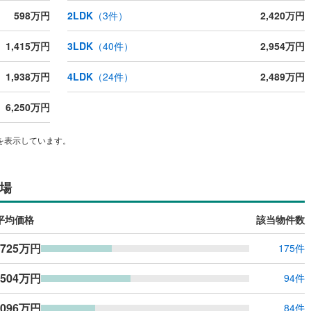
598万円
2LDK
（
3
件）
2,420万円
1,415万円
3LDK
（
40
件）
2,954万円
1,938万円
4LDK
（
24
件）
2,489万円
6,250万円
を表示しています。
場
平均価格
該当物件数
,725万円
175件
,504万円
94件
,096万円
84件