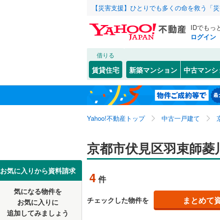
【災害支援】ひとりでも多くの命を救う「災
IDでもっ
ログイン
借りる
北海道
JR
北海道
東海道本線
こだわり条件
リフォーム、
賃貸住宅
新築マンション
中古マンシ
湖西線
(
0
)
リノベー
京都市
北区
石田大受
(
80
)
東北
青森
（
2
）
舞鶴線
(
0
)
中京区
上板橋町
(
4
関東
東京
東海道新
Yahoo!不動産トップ
中古一戸建て
設備
南区
久我石原
(
31
)
山科区
久我本町
床暖房
(
（
9
信越・北陸
新潟
地下鉄
京都市伏見区羽束師菱
京都市営
竹田七瀬
駐車場2
京都府のそのほ
福知山市
東海
愛知
私鉄・その他
近鉄京都
お気に入りから資料請求
4
件
醍醐大畑
ＴＶモニ
かの地域
宇治市
(
9
叡山電鉄
気になる物件を
（
3
）
近畿
大阪
醍醐切レ
まとめて
チェックした物件を
お気に入りに
城陽市
(
2
京阪宇治
追加してみましょう
間取り、居室
醍醐中山