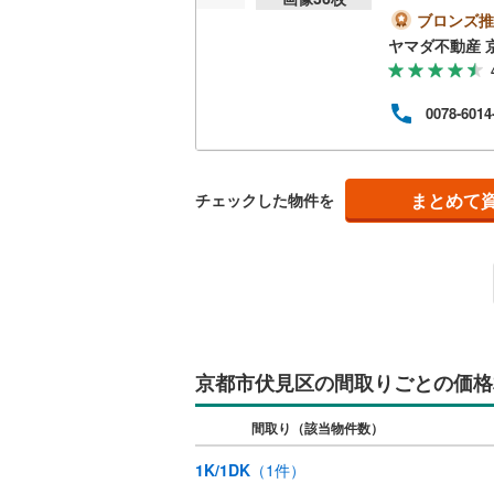
ブロンズ推
ヤマダ不動産 
0078-6014
まとめて
チェックした物件を
京都市伏見区の間取りごとの価格
間取り（該当物件数）
1K/1DK
（
1
件）