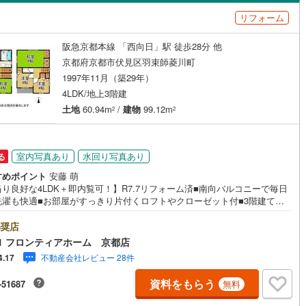
島根
岡山
広島
山口
2
)
京田辺市
(
33
)
水八幡宮参道ケーブル
(
0
)
阪急京都本線
(
4
)
リフォーム
山町
(
1
)
土橋町
(
1
)
（
0
）
バリアフリー住宅
（
0
）
鉄道宮福線
)
(
0
)
木津川市
京都丹後鉄道宮舞線
(
22
)
(
0
)
香川
愛媛
高知
阪急京都本線 「西向日」駅 徒歩28分 他
(
1
)
西大文字町
(
1
)
け
（
0
）
平屋・1階建て
（
0
）
保存した条件を見る
御山町
(
2
)
綴喜郡井手町
(
0
)
京都府京都市伏見区羽束師菱川町
堀
(
1
)
羽束師鴨川町
(
1
)
ルーム（納戸）
（
0
）
佐賀
長崎
熊本
大分
1997年11月（築29年）
置町
(
0
)
相楽郡和束町
(
0
)
4LDK/地上3階建
川町
(
4
)
羽束師古川町
(
4
)
土地
60.94m
/
建物
99.12m
山城村
(
1
)
船井郡京丹波町
(
7
)
2
2
町
(
1
)
日野谷寺町
(
2
)
駅が始発駅
（
0
）
海まで2km以内
（
0
）
謝野町
(
0
)
この条件で検索する
この条件で検索する
この条件で検索する
この条件で検索する
この条件で検索する
この条件で検索する
市区町村以下を選択
市区町村を選択す
駅を選択する
町
(
2
)
深草相深町
(
1
)
室内写真あり
水回り写真あり
る
建ち方、日当たり
すめポイント
安藤 萌
町
(
1
)
深草越後屋敷町
(
2
)
り良好な4LDK＋即内覧可！】R7.7リフォーム済■南向バルコニーで毎日
以上
（
2
）
角地
（
0
）
洗濯も快適■お部屋がすっきり片付くロフトやクローゼット付■3階建ての
屋敷町
(
1
)
深草願成町
(
1
)
りある住空間で新生活をスタート 特徴・独立性のある和室を配置した使い
2
）
の良い間取り・忙しい朝に嬉しい独立洗面化粧台とトイレ2箇所を設置・毎
奨店
谷
(
1
)
深草墨染町
(
1
)
車通勤でも安心、カースペース付です・ロフトあり。寝室や収納スペース
1 フロンティアホーム 京都店
幅広く活用いただけます・スーパーが近く、お買い物にも便利です・即お
町
(
2
)
深草南明町
(
1
)
不動産会社レビュー 28件
4.17
し可能なためスムーズにご入居いただけます 立地・京都市立羽束師学校ま
約8分・京都市立神川中学校まで徒歩約9分 弊社が選ばれる理由 1.お金の
寺山町
(
1
)
深草藪之内町
(
1
)
資料をもらう
ダイニング15畳以上
-51687
無料
方のプロ、ファイナンシャルプランナーが資金計画をサポート！2.買い替
どにも対応できる売却専門チームあり！3.たくさんの銀行と繋がりがある