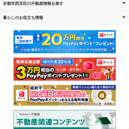
京都市西京区の不動産情報を探す
路線・駅から探す
地域から探す
暮らしのお役立ち情報
不動産・住宅
賃貸住宅
通勤・通学時間から探す
地図から探す
マンションカタログ
教えて！住まいの先生
新築マンション
中古マンション
新築一戸建て
中古一戸建て
注文住宅
土地
売却査定