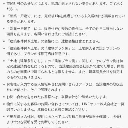
市区町村の合併などにより、地図が表示されない場合があります。ご了承く
ださい。
「新築一戸建て」には、完成後1年を経過している未入居物件が掲載されてい
る場合があります。
「新築一戸建て」には、販売住戸が複数の物件は、全ての住戸に該当しない
項目もあります。各問い合わせ先にご確認ください。
「建築条件付き土地」の価格には、建物価格は含まれません。
「建築条件付き土地」の「建物プラン例」は、土地購入者の設計プランの一
例であり、プランの採用可否は任意です。
「土地（建築条件なし）」の「建物プラン例」に関して、そのプラン例は特
定の建築請負会社によるもので、 当該建築請負会社以外で建てた場合、同様
のものが同価格で建てられるとは限りません。また、建築請負会社を特定す
るものではありません。
お客様が入力する個人情報を含むお問い合わせデータは、当該物件の取扱会
社に送信され、そこで管理されます。
お問い合わせをされたお客様へは、取扱会社がご連絡いたします。
物件に関するお客様のお問い合わせについては、LINEヤフー株式会社は一切
関与いたしません。取扱会社に直接ご確認ください。
不動産購入の検討、契約にあたってはお客様ご自身が情報を確認し、各会社
より十分な説明を受け判断してください。