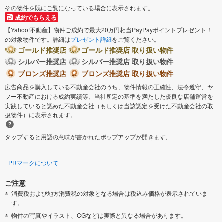
その物件を既にご覧になっている場合に表示されます。
成約でもらえる
【Yahoo!不動産】物件ご成約で最大20万円相当PayPayポイントプレゼント！
の対象物件です。詳細は
プレゼント詳細
をご覧ください。
ゴールド推奨店
ゴールド推奨店 取り扱い物件
シルバー推奨店
シルバー推奨店 取り扱い物件
ブロンズ推奨店
ブロンズ推奨店 取り扱い物件
広告商品を購入している不動産会社のうち、物件情報の正確性、法令遵守、ヤ
フー不動産における成約実績等、当社所定の基準を満たした優良な店舗運営を
実践していると認めた不動産会社（もしくは当該認定を受けた不動産会社の取
扱物件）に表示されます。
タップすると用語の意味が書かれたポップアップが開きます。
PRマークについて
ご注意
消費税および地方消費税の対象となる場合は税込み価格が表示されていま
す。
物件の写真やイラスト、CGなどは実際と異なる場合があります。