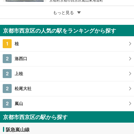
5
京都市西京区御陵大枝山町5丁目
もっと見る
3,480万円
4SLDK
京都市西京区の人気の駅をランキングから探す
161.78m
2
京都府京都市西京区御陵大枝山町5丁目
1
桂
2
洛西口
2
上桂
2
松尾大社
2
嵐山
京都市西京区の駅から探す
阪急嵐山線