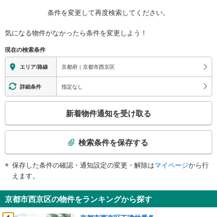
条件を変更して再度検索してください。
気になる物件がなかったら
条件を変更しよう！
現在の検索条件
京都府｜京都市西京区
エリア/路線
指定なし
詳細条件
こ
新着物件通知を受け取る
の
検
索
検索条件を保存する
条
件
保存した条件の確認・通知設定の変更・解除は
マイページ
から行
で
えます。
通
知
京都市西京区の物件をランキングから探す
を
受