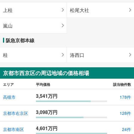
上桂
松尾大社
嵐山
阪急京都本線
桂
洛西口
京都市西京区の周辺地域の価格相場
エリア
平均価格
該当物件数
3,541万円
高槻市
178件
3,098万円
京都市右京区
128件
4,601万円
京都市南区
24件