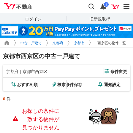
Yahoo!不動産
検索
通知
i
ログイン
ID新規取得
中古一戸建て
京都府
京都市
西京区の物件一覧
京都市西京区の中古一戸建て
京都府｜京都市西京区
条件変更
おすすめ順
検索条件保存
通知設定
0
件
お探しの条件に
一致する物件が
見つかりません