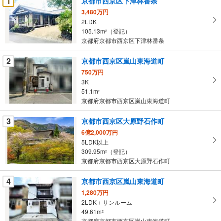
1
京都市西京区下津林番条
け
3,480万円
取
2LDK
る
105.13m
（登記）
2
・
京都府京都市西京区下津林番条
条
2
京都市西京区嵐山東海道町
件
を
750万円
3K
マ
51.1m
2
イ
京都府京都市西京区嵐山東海道町
ペ
ー
3
京都市西京区大原野石作町
ジ
6億2,000万円
に
5LDK以上
保
309.95m
（登記）
2
存
京都府京都市西京区大原野石作町
す
る
4
京都市西京区嵐山東海道町
1,280万円
2LDK＋サンルーム
49.61m
2
京都府京都市西京区嵐山東海道町