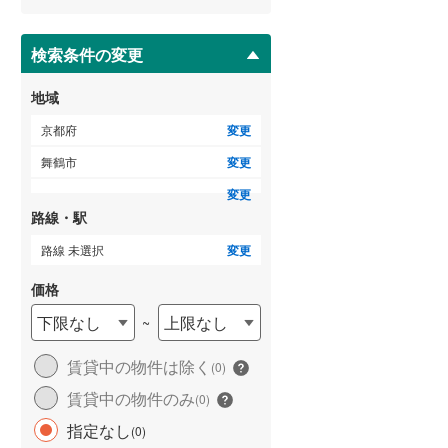
ー
ジ
に
検索条件の変更
保
存
地域
す
る
京都府
変更
舞鶴市
変更
変更
路線・駅
路線 未選択
変更
価格
下限なし
上限なし
~
賃貸中の物件は除く
(
0
)
賃貸中の物件のみ
(
0
)
指定なし
(
0
)