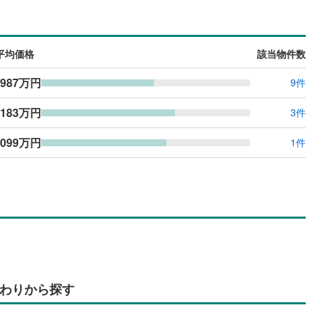
島根
岡山
広島
山口
2
)
京田辺市
(
32
)
水八幡宮参道ケーブル
(
0
)
阪急京都本線
(
0
)
（
0
）
バリアフリー住宅
（
0
）
鉄道宮福線
)
(
0
)
木津川市
京都丹後鉄道宮舞線
(
22
)
(
0
)
香川
愛媛
高知
け
（
0
）
平屋・1階建て
（
0
）
保存した条件を見る
平均価格
該当物件数
御山町
(
3
)
綴喜郡井手町
(
0
)
ルーム（納戸）
（
0
）
佐賀
長崎
熊本
大分
987万円
9件
置町
(
0
)
相楽郡和束町
(
0
)
,183万円
山城村
(
1
)
船井郡京丹波町
(
7
)
3件
駅が始発駅
（
0
）
海まで2km以内
（
0
）
謝野町
(
0
)
,099万円
1件
この条件で検索する
この条件で検索する
この条件で検索する
この条件で検索する
この条件で検索する
この条件で検索する
市区町村以下を選択
市区町村を選択す
駅を選択する
建ち方、日当たり
以上
（
0
）
角地
（
0
）
0
）
わりから探す
ダイニング15畳以上