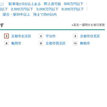
む）
駐車場が2台以上ある
即入居可能
500万円以下
万円以下
2,500万円以下
3,000万円以下
6,000万円以下
築古・築30年以上
海まで2km以内
ッチン
（
0
）
対面キッチン
（
0
）
す
※直近一週間分を毎日更新
契約、入居関連など
京都市右京区
宇治市
京都市伏見区
3
4
5
能
（
0
）
亀岡市
京都市西京区
舞鶴市
8
9
10
機あり
（
0
）
インクローゼット
床下収納
（
0
）
庭