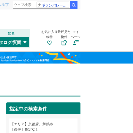
ヘルプ
ギランバレー症候群
検索
お気に入り
最近見た
マイ
知る
物件
物件
ページ
関西本線（JR西日本）
(
0
)
タログ/質問
山陰本線
(
0
)
左京区
字余部上
(
110
(
1
)
)
福島
片町線
(
0
)
下京区
京月東町
(
16
(
1
)
)
栃木
群馬
山梨
伏見区
字桑飼上
(
132
(
1
)
)
八反田南町
トイレ２か所
(
1
（
)
0
）
行永東町
太陽光発電システム
(
1
)
（
0
）
綾部市
(
3
)
京福電気鉄道北野線
(
0
)
指定中の検索条件
亀岡市
(
18
)
京阪本線
(
0
)
和歌山
エリア
京都府、舞鶴市
長岡京市
(
13
)
京阪鴨東線
(
0
)
条件
指定なし