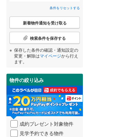
京丹後市
(
4
)
阪急嵐山線
(
0
)
条件をリセットする
間取り変更可能
（
0
）
乙訓郡大山崎町
京都丹後鉄道宮豊線
(
2
(
)
0
)
こ
3階建て以上
（
0
）
新着物件通知を受け取る
の
綴喜郡宇治田原町
(
0
)
検
宮崎
鹿児島
沖縄
索
相楽郡精華町
(
6
)
検索条件を保存する
条
件
与謝郡伊根町
(
1
)
保存した条件の確認・通知設定の
で
変更・解除は
マイページ
から行え
通
小学校まで1km以内
（
0
）
ます。
する
る
知
条件をリセットする
条件をリセットする
条件をリセットする
条件をリセットする
条件をリセットする
条件をリセットする
を
受
物件の絞り込み
け
南道路
（
0
）
取
る
・
条
件
を
成約プレゼント対象物件
マ
イ
見学予約できる物件
ペ