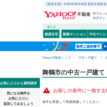
【緊急支援】令和8年熊本地震 緊急支援募
IDでもっ
ログイン
借りる
北海道
JR
北海道
東海道本線
こだわり条件
リフォーム、
賃貸住宅
新築マンション
中古マンシ
湖西線
(
0
)
リノベー
京都市
北区
字朝来中
(
80
)
東北
青森
（
0
）
舞鶴線
(
0
)
中京区
字余部下
(
4
関東
東京
東海道新
Yahoo!不動産トップ
中古一戸建て
設備
南区
字倉谷
(
32
(
1
)
山科区
字下福井
床暖房
(
（
9
信越・北陸
新潟
地下鉄
舞鶴市の中古一戸建て
京都市営
矢之助町
駐車場2
京都府のそのほ
福知山市
東海
愛知
私鉄・その他
近鉄京都
お気に入りから資料請求
ＴＶモニ
かの地域
お探しの条件に一致する
宇治市
(
9
叡山電鉄
気になる物件を
（
0
）
近畿
大阪
お気に入りに
城陽市
(
2
京阪宇治
条件を変更して再度検索してください。
追加してみましょう
間取り、居室