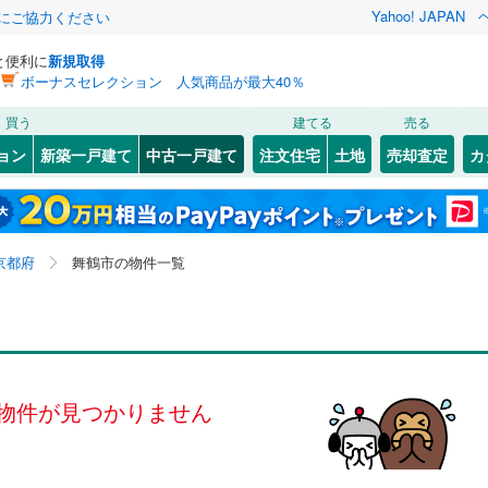
Yahoo! JAPAN
金にご協力ください
と便利に
新規取得
ボーナスセレクション 人気商品が最大40％
検索条件を保存しました
買う
建てる
売る
（JR西日本）
(
0
)
小浜線
(
0
)
リノベーション
ョン
新築一戸建て
中古一戸建て
注文住宅
土地
売却査定
カ
この検索条件の新着物件通知は、
マイページ
から設定できます。
福知山線
(
0
)
ション・リフォーム
築古・築30年以上
（
0
）
(
1
)
上京区
朝来西町
(
33
(
1
)
)
岩手
宮城
秋田
山形
奈良線
(
0
)
0
(
2
)
)
東山区
字北吸
(
(
50
1
)
)
京都府、舞鶴市
神奈川
埼玉
千葉
茨城
幹線
(
0
)
京都府
舞鶴市の物件一覧
)
右京区
倉梯町
(
(
138
1
)
)
1
(
0
1
）
)
)
西京区
字七日市
オール電化
(
57
(
1
)
（
)
0
）
長野
富山
石川
福井
地下鉄烏丸線
(
0
)
京都市営地下鉄東西線
(
0
)
検索条件を保存する
台以上
(
1
)
（
0
）
字行永
ビルトインガレージ
(
1
)
（
0
）
閉じる
閉じる
お気に入りリストを見る
お気に入りリストを見る
閉じる
閉じる
(
9
)
舞鶴市
(
16
)
岐阜
静岡
三重
線
(
0
)
京福電気鉄道嵐山本線
(
0
)
タ付インターホン
防犯カメラ
（
0
）
マイページ
物件が見つかりません
7
)
宮津市
(
1
)
叡山本線
(
0
)
嵯峨野観光鉄道
(
0
)
兵庫
京都
滋賀
奈良
5
)
向日市
(
26
)
線
(
0
)
京阪京津線
(
0
)
全体