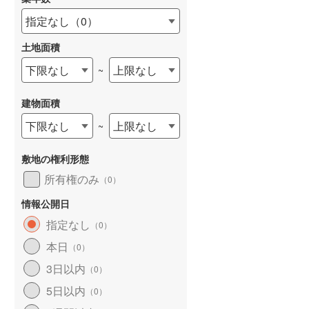
指定なし
（
0
）
土地面積
下限なし
上限なし
~
建物面積
下限なし
上限なし
~
敷地の権利形態
所有権のみ
（
0
）
情報公開日
指定なし
（
0
）
本日
（
0
）
3日以内
（
0
）
5日以内
（
0
）