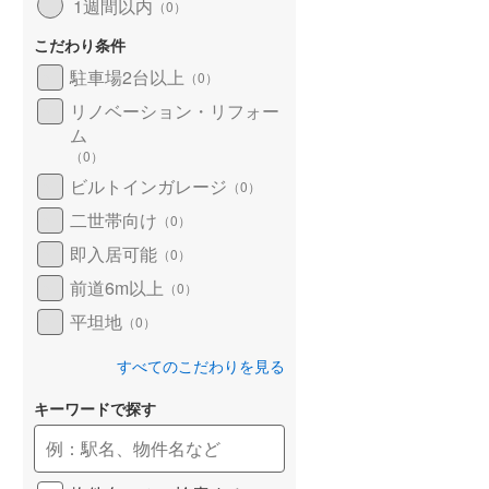
1週間以内
（
0
）
こだわり条件
駐車場2台以上
（
0
）
リノベーション・リフォー
ム
（
0
）
ビルトインガレージ
（
0
）
二世帯向け
（
0
）
即入居可能
（
0
）
前道6m以上
（
0
）
平坦地
（
0
）
すべてのこだわりを見る
キーワードで探す