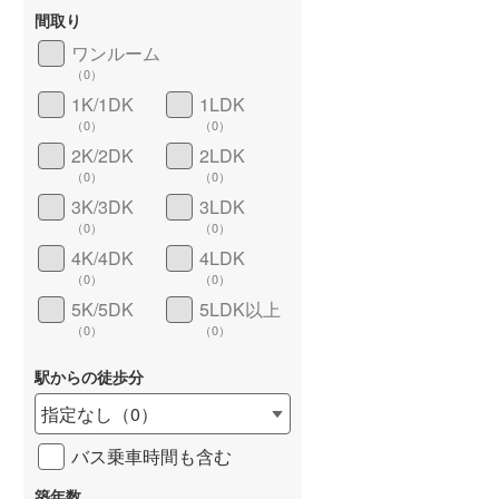
間取り
ワンルーム
（
0
）
1K/1DK
1LDK
長期優良住宅
（
0
）
（
0
）
（
0
）
2K/2DK
2LDK
（
0
）
（
0
）
3K/3DK
3LDK
（
0
）
（
0
）
4K/4DK
4LDK
（
0
）
（
0
）
5K/5DK
5LDK以上
詳しく見る
（
0
）
（
0
）
駅からの徒歩分
指定なし
（
0
）
バス乗車時間も含む
築年数