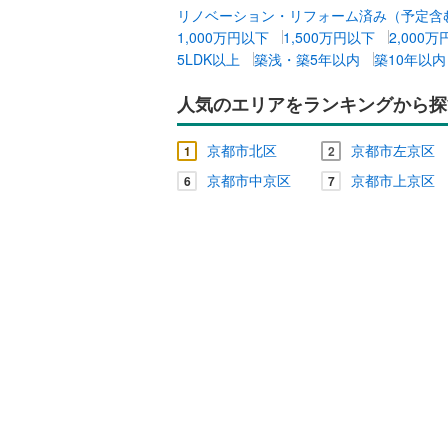
リノベーション・リフォーム済み（予定含
1,000万円以下
1,500万円以下
2,000
キッチン
5LDK以上
築浅・築5年以内
築10年以内
独立型キ
人気のエリアをランキングから探
販売、価格、
京都市北区
京都市左京区
1
2
即入居可
京都市中京区
京都市上京区
6
7
浴室
浴室乾燥
収納
ウォーク
（
0
）
バルコニー、