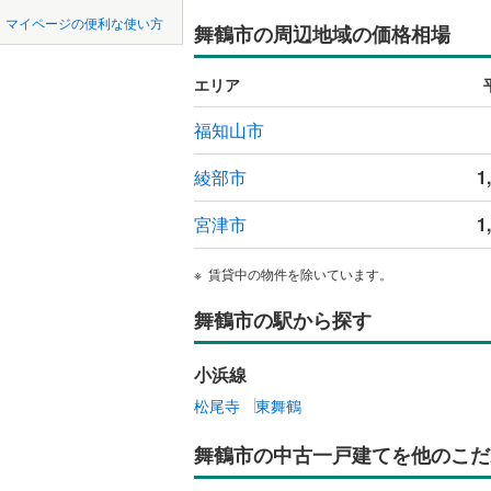
中国
鳥取
八幡市
(
4
京阪石清
マイページの便利な使い方
舞鶴市の周辺地域の価格相場
吹き抜け
南丹市
京都丹後
(
9
四国
徳島
二世帯向
エリア
久世郡久
サービス
九州・沖縄
福岡
福知山市
相楽郡笠
立地
綾部市
1
相楽郡南
最寄りの
与謝郡与
宮津市
1
0
0
0
0
0
0
該当物件
該当物件
該当物件
該当物件
該当物件
該当物件
件
件
件
件
件
件
配置、向き、
賃貸中の物件を除いています。
前道6m
舞鶴市の駅から探す
平坦地
（
小浜線
松尾寺
東舞鶴
LD
舞鶴市の中古一戸建てを他のこだ
リビング
（
0
）