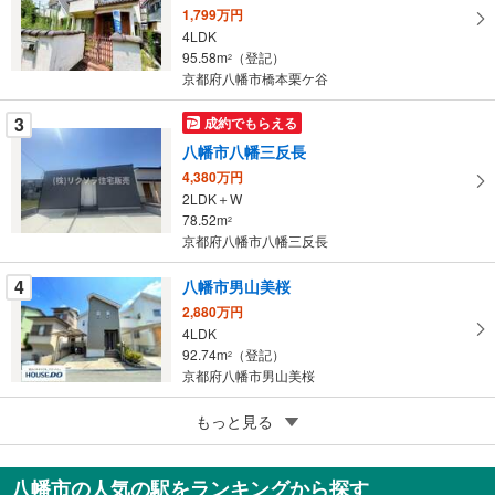
マ
1,799万円
イ
4LDK
95.58m
（登記）
ペ
2
京都府八幡市橋本栗ケ谷
ー
ジ
3
成約でもらえる
に
八幡市八幡三反長
保
4,380万円
存
2LDK＋W
す
78.52m
2
る
京都府八幡市八幡三反長
4
八幡市男山美桜
2,880万円
4LDK
92.74m
（登記）
2
京都府八幡市男山美桜
5
八幡市男山指月
もっと見る
1,580万円
3SLDK
八幡市の人気の駅をランキングから探す
114.27m
（登記）
2