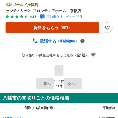
ースペースが3箇所あり、リモートワークや趣味の部屋に最
ゴールド推奨店
適・各居室に豊富な収納スペースを確保し、お部屋をすっ
センチュリー21 フロンティアホーム 京都店
きり保てます・前道は幅員約6mの公道に面しており、お車
4.17
不動産会社レビュー 28件
の出し入れもスムーズ・1階部分で洗濯物が干せる、家事動
線に配慮された間取り設計 立地・八幡市立橋本小学校まで
資料をもらう
（無料）
徒歩約5分・八幡市立男山第三中学校まで徒歩約11分 弊社
が選ばれる理由 1.お金の扱い方のプロ、ファイナンシャル
プランナーが資金計画をサポート！2.買い替えなどにも対
電話する
（通話料無料）
応できる売却専門チームあり！3.たくさんの銀行と繋がり
があるため、最も低金利になるように審査が可能！4.物件
取り扱い不動産会社をもっと見る（
全
1
社
）
のお引渡し後に必要になったお家のリフォームも弊社のリ
フォームプランナーがご提案！弊社は専門家同士が連携を
とっているため、より多くの知見がございますお気軽にお
1
問合せください！
1
〜
1
件
前へ
次へ
/
1
件
八幡市の間取りごとの価格相場
間取り（該当物件数）
平均価格