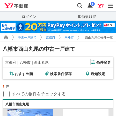
Yahoo!不動産
検索
通知
i
ログイン
ID新規取得
中古一戸建て
京都府
八幡市
西山丸尾の物件一覧
八幡市西山丸尾の中古一戸建て
京都府｜八幡市｜西山丸尾
条件変更
おすすめ順
検索条件保存
通知設定
1
件
すべての物件をチェックする
八幡市西山丸尾