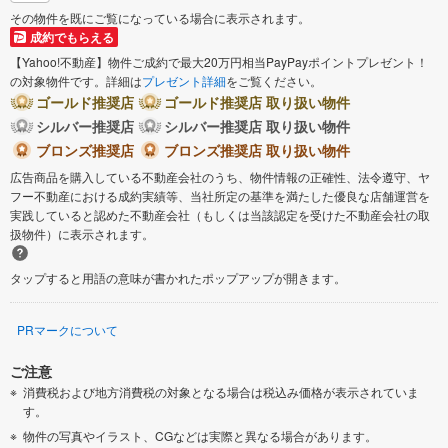
その物件を既にご覧になっている場合に表示されます。
成約でもらえる
【Yahoo!不動産】物件ご成約で最大20万円相当PayPayポイントプレゼント！
の対象物件です。詳細は
プレゼント詳細
をご覧ください。
ゴールド推奨店
ゴールド推奨店 取り扱い物件
シルバー推奨店
シルバー推奨店 取り扱い物件
ブロンズ推奨店
ブロンズ推奨店 取り扱い物件
広告商品を購入している不動産会社のうち、物件情報の正確性、法令遵守、ヤ
フー不動産における成約実績等、当社所定の基準を満たした優良な店舗運営を
実践していると認めた不動産会社（もしくは当該認定を受けた不動産会社の取
扱物件）に表示されます。
タップすると用語の意味が書かれたポップアップが開きます。
PRマークについて
ご注意
消費税および地方消費税の対象となる場合は税込み価格が表示されていま
す。
物件の写真やイラスト、CGなどは実際と異なる場合があります。