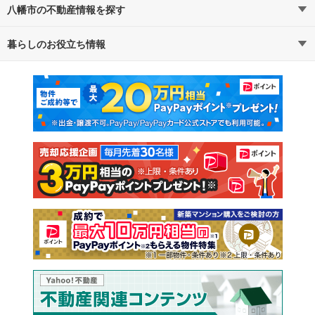
八幡市の不動産情報を探す
路線・駅から探す
地域から探す
暮らしのお役立ち情報
不動産・住宅
賃貸住宅
通勤・通学時間から探す
地図から探す
マンションカタログ
教えて！住まいの先生
新築マンション
中古マンション
新築一戸建て
中古一戸建て
注文住宅
土地
売却査定