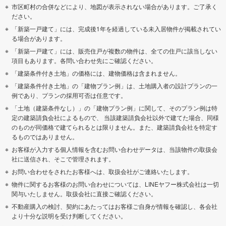
市区町村の合併などにより、地図が表示されない場合があります。ご了承く
ださい。
「新築一戸建て」には、完成後1年を経過している未入居物件が掲載されてい
る場合があります。
「新築一戸建て」には、販売住戸が複数の物件は、全ての住戸に該当しない
項目もあります。各問い合わせ先にご確認ください。
「建築条件付き土地」の価格には、建物価格は含まれません。
「建築条件付き土地」の「建物プラン例」は、土地購入者の設計プランの一
例であり、プランの採用可否は任意です。
「土地（建築条件なし）」の「建物プラン例」に関して、そのプラン例は特
定の建築請負会社によるもので、 当該建築請負会社以外で建てた場合、同様
のものが同価格で建てられるとは限りません。また、建築請負会社を特定す
るものではありません。
お客様が入力する個人情報を含むお問い合わせデータは、当該物件の取扱会
社に送信され、そこで管理されます。
お問い合わせをされたお客様へは、取扱会社がご連絡いたします。
物件に関するお客様のお問い合わせについては、LINEヤフー株式会社は一切
関与いたしません。取扱会社に直接ご確認ください。
不動産購入の検討、契約にあたってはお客様ご自身が情報を確認し、各会社
より十分な説明を受け判断してください。