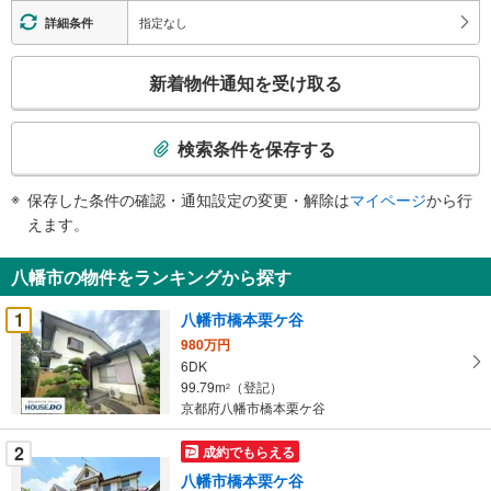
指定なし
詳細条件
こ
新着物件通知を受け取る
の
検
索
検索条件を保存する
条
件
保存した条件の確認・通知設定の変更・解除は
マイページ
から行
で
えます。
通
知
八幡市の物件をランキングから探す
を
受
1
八幡市橋本栗ケ谷
け
980万円
取
6DK
る
99.79m
（登記）
2
・
京都府八幡市橋本栗ケ谷
条
2
成約でもらえる
件
を
八幡市橋本栗ケ谷