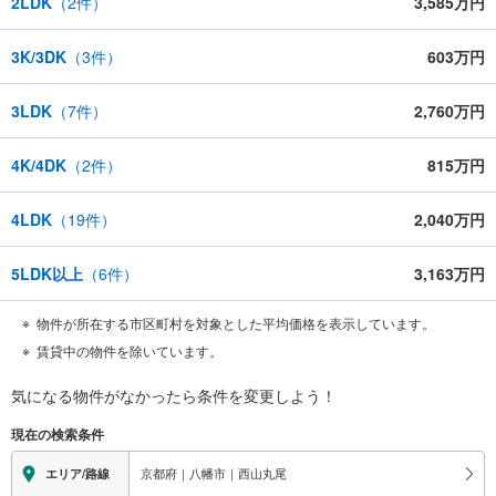
2LDK
（
2
件）
3,585万円
3K/3DK
（
3
件）
603万円
3LDK
（
7
件）
2,760万円
4K/4DK
（
2
件）
815万円
4LDK
（
19
件）
2,040万円
5LDK以上
（
6
件）
3,163万円
物件が所在する市区町村を対象とした平均価格を表示しています。
賃貸中の物件を除いています。
気になる物件がなかったら
条件を変更しよう！
現在の検索条件
京都府｜八幡市｜西山丸尾
エリア/路線