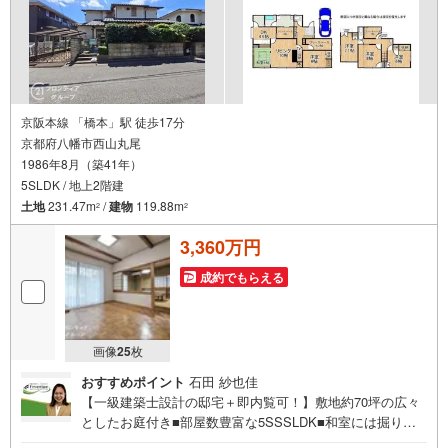
京阪本線 「橋本」駅 徒歩17分
京都府八幡市西山丸尾
1986年8月（築41年）
5SLDK / 地上2階建
土地
231.47m
/
建物
119.88m
2
2
3,360万円
成約でもらえる
画像
25
枚
おすすめポイント
石田 紗也佳
【一級建築士設計の邸宅＋即内覧可！】敷地約70坪の広々
としたお庭付き■部屋数豊富な5SSSLDK■和室には掘りご
たつを完備■全居室6帖以上のゆとりある間取り 特徴・フリ