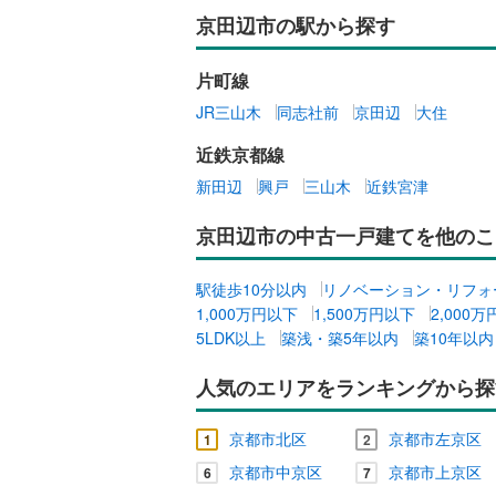
京田辺市の駅から探す
キッチン
片町線
独立型キ
JR三山木
同志社前
京田辺
大住
販売、価格、
近鉄京都線
新田辺
興戸
三山木
近鉄宮津
即入居可
京田辺市の中古一戸建てを他のこ
浴室
駅徒歩10分以内
リノベーション・リフォ
浴室乾燥
1,000万円以下
1,500万円以下
2,000
5LDK以上
築浅・築5年以内
築10年以内
収納
人気のエリアをランキングから探
ウォーク
（
0
）
京都市北区
京都市左京区
1
2
京都市中京区
京都市上京区
バルコニー、
6
7