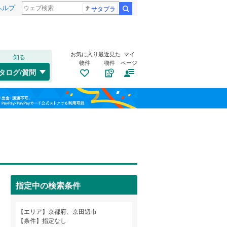
ヘルプ
サタプラ
検索
お気に入り
最近見た
マイ
知る
物件
物件
ページ
関西本線（JR西日本）
(
0
)
タログ/質問
山陰本線
(
0
)
左京区
草内穴口
(
113
(
1
)
)
福島
片町線
(
0
)
下京区
興戸地蔵谷
(
15
)
(
1
)
栃木
群馬
山梨
伏見区
薪加賀ノ辻
(
134
(
)
1
)
薪畠
トイレ２か所
(
2
)
（
0
）
田辺狐川
太陽光発電システム
(
2
)
（
0
）
綾部市
(
3
)
京福電気鉄道北野線
(
0
)
指定中の検索条件
宮津宮ノ下
(
1
)
亀岡市
(
19
)
京阪本線
(
0
)
和歌山
同志社山手
(
4
)
エリア
京都府、京田辺市
長岡京市
(
14
)
京阪鴨東線
(
0
)
条件
指定なし