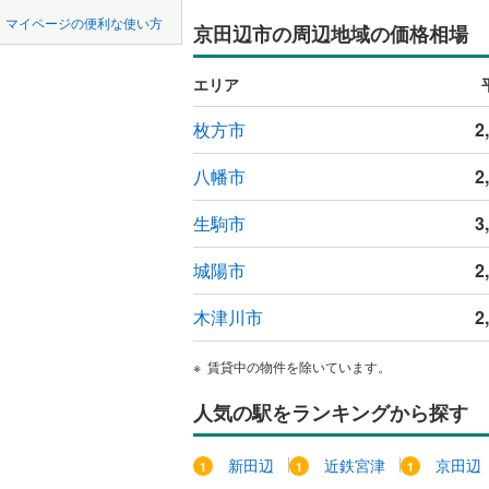
中国
鳥取
八幡市
(
4
京阪石清
マイページの便利な使い方
京田辺市の周辺地域の価格相場
吹き抜け
南丹市
京都丹後
(
9
四国
徳島
二世帯向
エリア
久世郡久
サービス
九州・沖縄
福岡
枚方市
2
相楽郡笠
立地
八幡市
2
相楽郡南
最寄りの
与謝郡与
生駒市
3
0
0
0
0
0
0
該当物件
該当物件
該当物件
該当物件
該当物件
該当物件
件
件
件
件
件
件
城陽市
2
配置、向き、
前道6m
木津川市
2
平坦地
（
賃貸中の物件を除いています。
人気の駅をランキングから探す
LD
リビング
新田辺
近鉄宮津
京田辺
（
0
）