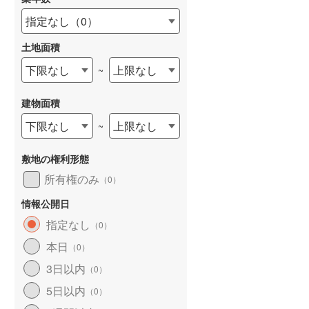
指定なし
（
0
）
土地面積
下限なし
上限なし
~
建物面積
下限なし
上限なし
~
敷地の権利形態
所有権のみ
（
0
）
情報公開日
指定なし
（
0
）
本日
（
0
）
3日以内
（
0
）
5日以内
（
0
）