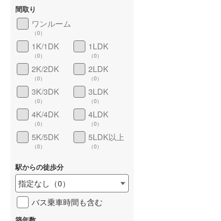
間取り
ワンルーム
（
0
）
1K/1DK
1LDK
長期優良住宅
（
0
）
（
0
）
（
0
）
2K/2DK
2LDK
（
0
）
（
0
）
3K/3DK
3LDK
（
0
）
（
0
）
4K/4DK
4LDK
（
0
）
（
0
）
5K/5DK
5LDK以上
詳しく見る
（
0
）
（
0
）
駅からの徒歩分
指定なし
（
0
）
バス乗車時間も含む
築年数