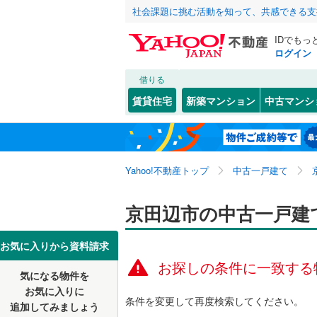
社会課題に挑む活動を知って、共感できる支
IDでもっ
ログイン
借りる
北海道
JR
北海道
東海道本線
こだわり条件
リフォーム、
賃貸住宅
新築マンション
中古マンシ
湖西線
(
0
)
リノベー
京都市
北区
花住坂
(
80
(
4
)
東北
青森
（
0
）
舞鶴線
(
0
)
中京区
草内五ノ
(
4
関東
東京
東海道新
Yahoo!不動産トップ
中古一戸建て
設備
南区
興戸下ノ
(
31
)
山科区
薪長尾谷
床暖房
(
（
9
信越・北陸
新潟
地下鉄
京田辺市の中古一戸建
京都市営
薪堀切谷
駐車場2
京都府のそのほ
福知山市
東海
愛知
私鉄・その他
近鉄京都
お気に入りから資料請求
田辺棚倉
ＴＶモニ
かの地域
お探しの条件に一致する
宇治市
(
9
叡山電鉄
気になる物件を
（
0
）
近畿
大阪
三山木越
お気に入りに
城陽市
(
2
京阪宇治
条件を変更して再度検索してください。
追加してみましょう
間取り、居室
三山木中