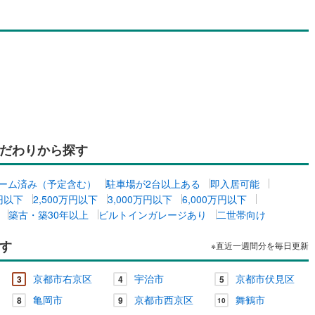
ッチン
（
0
）
対面キッチン
（
0
）
契約、入居関連など
能
（
0
）
だわりから探す
ーム済み（予定含む）
駐車場が2台以上ある
即入居可能
機あり
（
0
）
万円以下
2,500万円以下
3,000万円以下
6,000万円以下
築古・築30年以上
ビルトインガレージあり
二世帯向け
す
※直近一週間分を毎日更新
インクローゼット
床下収納
（
0
）
京都市右京区
宇治市
京都市伏見区
3
4
5
亀岡市
京都市西京区
舞鶴市
庭
8
9
10