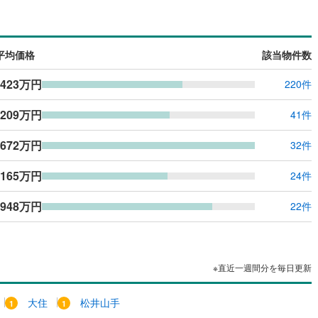
島根
岡山
広島
山口
2
)
京田辺市
(
33
)
水八幡宮参道ケーブル
(
0
)
阪急京都本線
(
0
)
（
0
）
バリアフリー住宅
（
0
）
鉄道宮福線
)
(
0
)
木津川市
京都丹後鉄道宮舞線
(
22
)
(
0
)
香川
愛媛
高知
け
（
0
）
平屋・1階建て
（
0
）
保存した条件を見る
平均価格
該当物件数
御山町
(
2
)
綴喜郡井手町
(
0
)
ルーム（納戸）
（
0
）
佐賀
長崎
熊本
大分
,423万円
220件
置町
(
0
)
相楽郡和束町
(
0
)
,209万円
山城村
(
1
)
船井郡京丹波町
(
7
)
41件
駅が始発駅
（
0
）
海まで2km以内
（
0
）
謝野町
(
0
)
,672万円
32件
この条件で検索する
この条件で検索する
この条件で検索する
この条件で検索する
この条件で検索する
この条件で検索する
市区町村以下を選択
市区町村を選択す
駅を選択する
,165万円
建ち方、日当たり
24件
以上
（
0
）
角地
（
0
）
,948万円
22件
0
）
※直近一週間分を毎日更新
ダイニング15畳以上
大住
松井山手