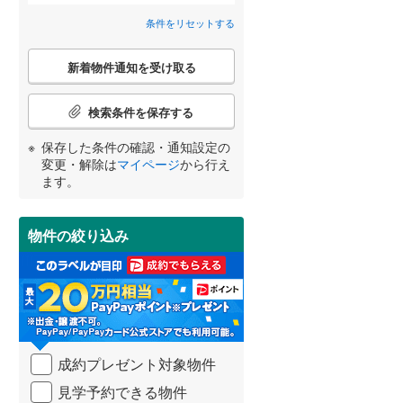
京丹後市
(
4
)
阪急嵐山線
(
0
)
条件をリセットする
間取り変更可能
（
0
）
乙訓郡大山崎町
京都丹後鉄道宮豊線
(
2
(
)
0
)
こ
3階建て以上
（
0
）
新着物件通知を受け取る
の
綴喜郡宇治田原町
(
0
)
検
宮崎
鹿児島
沖縄
索
相楽郡精華町
(
7
)
検索条件を保存する
条
件
与謝郡伊根町
(
1
)
保存した条件の確認・通知設定の
で
変更・解除は
マイページ
から行え
通
小学校まで1km以内
（
0
）
ます。
する
る
知
条件をリセットする
条件をリセットする
条件をリセットする
条件をリセットする
条件をリセットする
条件をリセットする
を
受
物件の絞り込み
け
南道路
（
0
）
取
る
・
条
件
を
成約プレゼント対象物件
マ
イ
見学予約できる物件
ペ