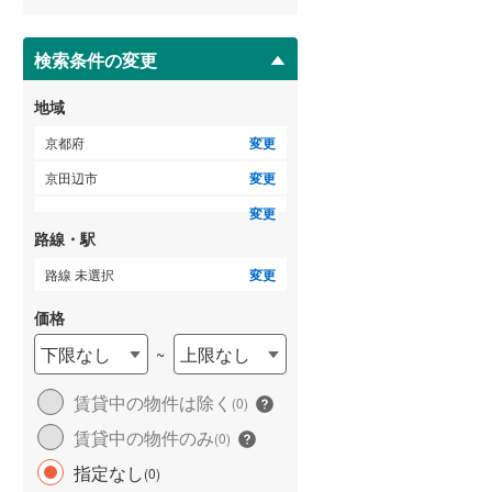
ー
ジ
に
検索条件の変更
保
存
地域
す
る
京都府
変更
京田辺市
変更
変更
路線・駅
路線 未選択
変更
価格
下限なし
上限なし
~
賃貸中の物件は除く
(
0
)
賃貸中の物件のみ
(
0
)
指定なし
(
0
)