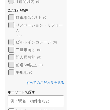
1週間以内
（
0
）
こだわり条件
駐車場2台以上
（
0
）
リノベーション・リフォー
ム
（
0
）
ビルトインガレージ
（
0
）
二世帯向け
（
0
）
即入居可能
（
0
）
前道6m以上
（
0
）
平坦地
（
0
）
すべてのこだわりを見る
キーワードで探す