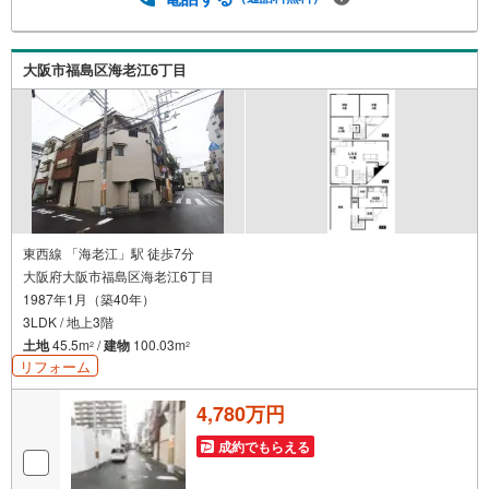
事前にご連絡いただけますと、スムーズにご案内が可能で
す。ご連絡お待ちしております！
大阪市福島区海老江6丁目
東西線 「海老江」駅 徒歩7分
大阪府大阪市福島区海老江6丁目
1987年1月（築40年）
3LDK / 地上3階
土地
45.5m
/
建物
100.03m
2
2
リフォーム
4,780万円
成約でもらえる