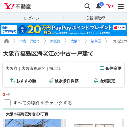
Yahoo!不動産
検索
通知
i
ログイン
ID新規取得
中古一戸建て
大阪府
大阪市
福島区
海老江の
大阪市福島区海老江の中古一戸建て
大阪府｜大阪市福島区｜海老江
条件変更
おすすめ順
検索条件保存
通知設定
3
件
すべての物件をチェックする
大阪市福島区海老江6丁目