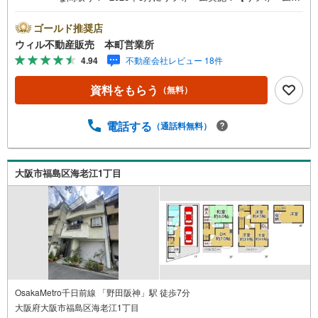
容】・キッチン、トイレ、浴室、洗面台新調・クロス、フ
ローリング張替え・外壁塗装など。■通勤・通学に便利なア
ゴールド推奨店
クセス！■小学校徒歩2分で通学！子育て世帯にうれしい環
ウィル不動産販売 本町営業所
境！■角地につき採光・通風良好！■軽量鉄骨造3階建ての3
4.94
不動産会社レビュー 18件
LDK！■南西と南東が接道！陽当たり・風通し良好！■広い
洗面室！換気窓付き！■浴室にも窓ありで湿気対策◎！■プ
資料をもらう
（無料）
ライバシー性の高い2階リビング！ゆとりの約16帖の広さで
3面採光！■3階洋室にはそれぞれ窓付き！■敷地内には車1
台分（車種による）の車庫！車を雨風から守れます！【弊
電話する
（通話料無料）
社の特徴】■お車でのご来場も可能です。周辺のコインパー
キングまでご案内致しますので、担当者にお声がけくださ
い。■キッズスペースもございますので、小さなお子様がい
大阪市福島区海老江1丁目
らっしゃるご家庭もお気軽にご来場ください！【営業日】
定休日はございません。水曜日も営業しております。
OsakaMetro千日前線 「野田阪神」駅 徒歩7分
大阪府大阪市福島区海老江1丁目