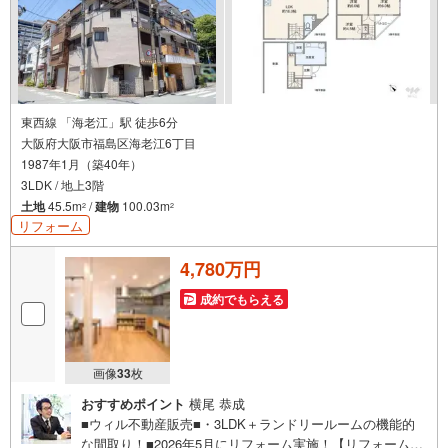
東西線 「海老江」駅 徒歩6分
大阪府大阪市福島区海老江6丁目
1987年1月（築40年）
3LDK / 地上3階
土地
45.5m
/
建物
100.03m
2
2
リフォーム
4,780万円
成約でもらえる
画像
33
枚
おすすめポイント
横尾 恭成
■ウィル不動産販売■・3LDK＋ランドリールームの機能的
な間取り！■2026年5月にリフォーム実施！【リフォーム内