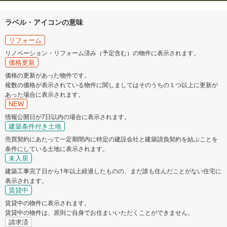
ラベル・アイコンの意味
リフォーム
リノベーション・リフォーム済み（予定含む）の物件に表示されます。
価格更新
価格の更新があった物件です。
複数の価格が表示されている物件に関しましてはそのうちの１つ以上に更新が
あった場合に表示されます。
NEW
情報公開日が7日以内の場合に表示されます。
建築条件付き土地
売買契約にあたって一定期間内に特定の建設会社と建築請負契約を結ぶことを
条件にしている土地に表示されます。
未入居
建築工事完了日から1年以上経過したものの、まだ誰も住んだことがない住宅に
表示されます。
賃貸中
賃貸中の物件に表示されます。
賃貸中の物件は、原則ご自身でお住まいいただくことができません。
請求済