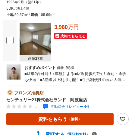
1996年2月（築31年）
5DK / 地上4階
土地
50.57m
/
建物
105.69m
2
2
3,980万円
成約でもらえる
画像
27
枚
おすすめポイント
藤田 宏和
■駐車2台可能！※車種による■駅近徒歩約7分！通勤・通学
も快適！■3沿線以上利用可能！■生活利便性の高い人気エ
リア！■周辺は落ち着いた住環境で、ファミリーにもおすす
めのエリアです！お気軽にお問い合わせください！＜セン
ブロンズ推奨店
チュリー21ランドについて＞●センチュリー21ランド阿波
センチュリー21株式会社ランド 阿波座店
座店は・・・ お客様のニーズに寄り添い、大切なお住ま
-.--
不動産会社レビュー 4件
いのご購入に最後まで伴走いたします！●リフォームのご相
談も承っております。●購入・売却・ローンのご相談・・・
資料をもらう
（無料）
なんでもお気軽にご相談くださいませ！〇大阪メトロ千日
前線・中央線「阿波座」駅5番出口より徒歩約2分！〇営業
時間:10:00～20:00（火曜日・水曜日定休日※祝日は営業）
電話する
（通話料無料）