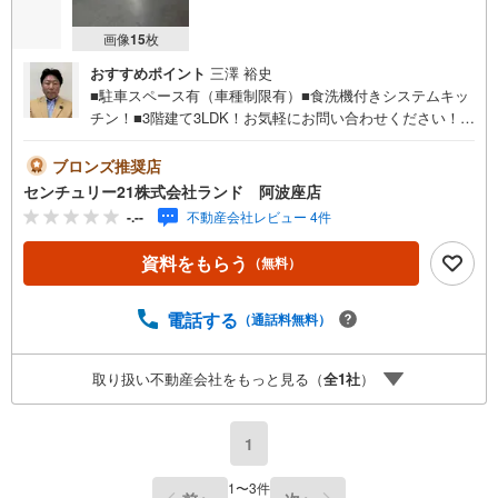
画像
15
枚
おすすめポイント
三澤 裕史
■駐車スペース有（車種制限有）■食洗機付きシステムキッ
チン！■3階建て3LDK！お気軽にお問い合わせください！＜
センチュリー21ランドについて＞●センチュリー21ランド
阿波座店は・・・ お客様のニーズに寄り添い、大切なお
ブロンズ推奨店
住まいのご購入に最後まで伴走いたします！●リフォームの
センチュリー21株式会社ランド 阿波座店
ご相談も承っております。●購入・売却・ローンのご相
-.--
不動産会社レビュー 4件
談・・・なんでもお気軽にご相談くださいませ！〇大阪メ
トロ千日前線・中央線「阿波座」駅5番出口より徒歩約2
資料をもらう
（無料）
分！〇営業時間:10:00～20:00（火曜日・水曜日定休日※祝
日は営業）事前にご連絡いただけますと、スムーズにご案
内が可能です。ご連絡お待ちしております！
電話する
（通話料無料）
取り扱い不動産会社をもっと見る（
全
1
社
）
1
1
〜
3
件