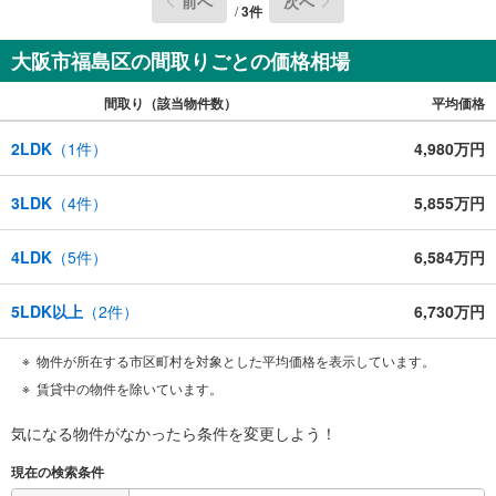
前へ
次へ
/
3
件
大阪市福島区の間取りごとの価格相場
間取り（該当物件数）
平均価格
2LDK
（
1
件）
4,980万円
3LDK
（
4
件）
5,855万円
4LDK
（
5
件）
6,584万円
5LDK以上
（
2
件）
6,730万円
物件が所在する市区町村を対象とした平均価格を表示しています。
賃貸中の物件を除いています。
気になる物件がなかったら
条件を変更しよう！
現在の検索条件