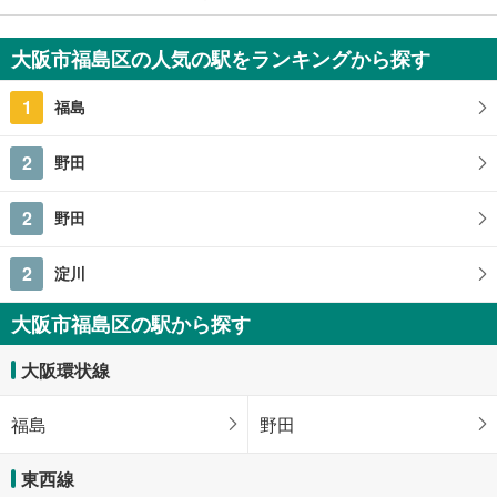
大阪市福島区海老江6丁目
4,780万円
大阪市福島区の人気の駅をランキングから探す
3LDK
100.03m
（登記）
2
1
福島
大阪府大阪市福島区海老江6丁目
2
野田
2
野田
2
淀川
大阪市福島区の駅から探す
大阪環状線
福島
野田
東西線