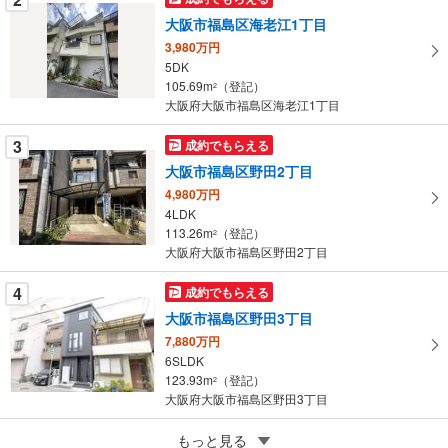
を
大阪市福島区海老江1丁目
マ
3,980万円
イ
5DK
105.69m
（登記）
ペ
2
大阪府大阪市福島区海老江1丁目
ー
ジ
3
成約でもらえる
に
大阪市福島区野田2丁目
保
4,980万円
存
4LDK
す
113.26m
（登記）
2
る
大阪府大阪市福島区野田2丁目
4
成約でもらえる
大阪市福島区野田3丁目
7,880万円
6SLDK
123.93m
（登記）
2
大阪府大阪市福島区野田3丁目
5
もっと見る
成約でもらえる