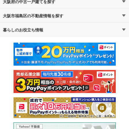
大阪府の中古一戸建てを探す
大阪市福島区の不動産情報を探す
路線・駅から探す
地域から探す
暮らしのお役立ち情報
不動産・住宅
賃貸住宅
通勤・通学時間から探す
地図から探す
マンションカタログ
教えて！住まいの先生
新築マンション
中古マンション
新築一戸建て
中古一戸建て
注文住宅
土地
売却査定