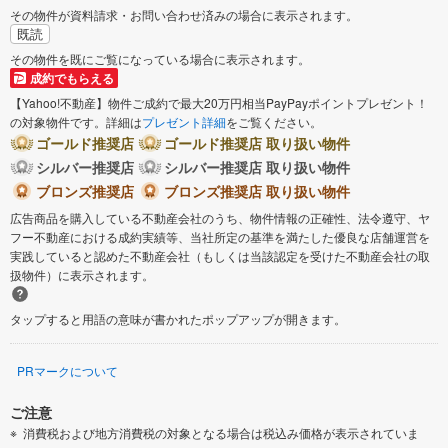
その物件が資料請求・お問い合わせ済みの場合に表示されます。
既読
その物件を既にご覧になっている場合に表示されます。
成約でもらえる
【Yahoo!不動産】物件ご成約で最大20万円相当PayPayポイントプレゼント！
の対象物件です。詳細は
プレゼント詳細
をご覧ください。
ゴールド推奨店
ゴールド推奨店 取り扱い物件
シルバー推奨店
シルバー推奨店 取り扱い物件
ブロンズ推奨店
ブロンズ推奨店 取り扱い物件
広告商品を購入している不動産会社のうち、物件情報の正確性、法令遵守、ヤ
フー不動産における成約実績等、当社所定の基準を満たした優良な店舗運営を
実践していると認めた不動産会社（もしくは当該認定を受けた不動産会社の取
扱物件）に表示されます。
タップすると用語の意味が書かれたポップアップが開きます。
PRマークについて
ご注意
消費税および地方消費税の対象となる場合は税込み価格が表示されていま