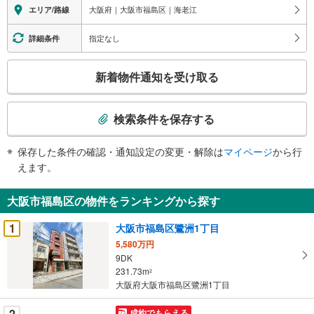
大阪府｜大阪市福島区｜海老江
エリア/路線
指定なし
詳細条件
こ
新着物件通知を受け取る
の
検
索
検索条件を保存する
条
件
保存した条件の確認・通知設定の変更・解除は
マイページ
から行
で
えます。
通
知
大阪市福島区の物件をランキングから探す
を
受
1
大阪市福島区鷺洲1丁目
け
5,580万円
取
9DK
る
231.73m
2
・
大阪府大阪市福島区鷺洲1丁目
条
2
成約でもらえる
件