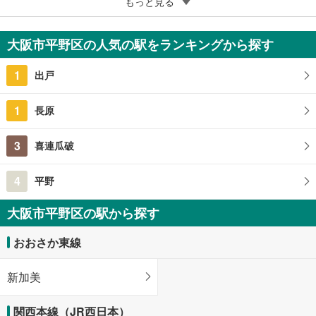
5
もっと見る
成約でもらえる
大阪市平野区長吉長原3丁目
2,980万円
大阪市平野区の人気の駅をランキングから探す
5LDK
119.23m
（登記）
2
1
出戸
大阪府大阪市平野区長吉長原3丁目
1
長原
3
喜連瓜破
4
平野
大阪市平野区の駅から探す
おおさか東線
新加美
関西本線（JR西日本）