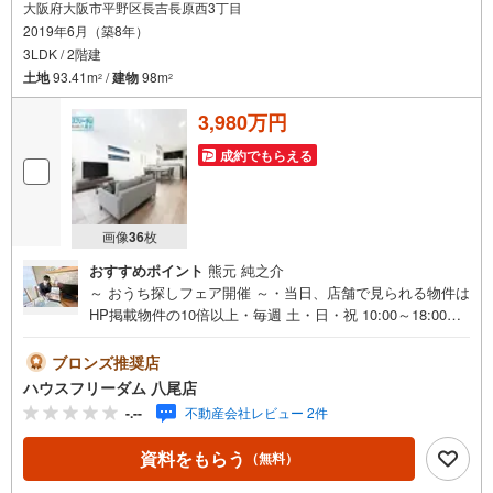
大阪府大阪市平野区長吉長原西3丁目
2019年6月（築8年）
3LDK / 2階建
土地
93.41m
/
建物
98m
2
2
3,980万円
成約でもらえる
画像
36
枚
おすすめポイント
熊元 純之介
～ おうち探しフェア開催 ～・当日、店舗で見られる物件は
HP掲載物件の10倍以上・毎週 土・日・祝 10:00～18:00・
事前予約キャンペーン・ お菓子詰め放題実施中！・お仕事
帰りや、お子様連れも大歓迎です！・物件最寄りの駅まで
ブロンズ推奨店
無料送迎させて頂きます・「見るだけ・聞くだけ」OK！・
ハウスフリーダム 八尾店
お出かけついでにお立ち寄りください----*----*----*--・物件多
-.--
不動産会社レビュー 2件
数取り揃えております・ハウスフリーダムは【東証スタン
ダード上場企業】です・設計から請負工事まで承っており
資料をもらう
（無料）
ます・当日にご見学頂ける当社施工のモデルハウス多数あ
ります・お客様のライフプランに沿った物件をご提案させ