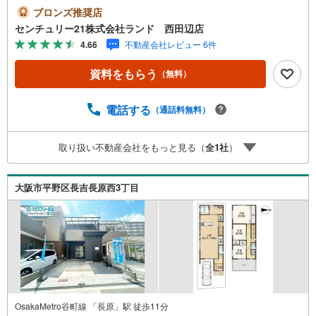
は・・・ お客様のニーズに寄り添い、大切なお住まいの
ブロンズ推奨店
ご購入に最後まで伴走いたします！●リフォームのご相談も
センチュリー21株式会社ランド 西田辺店
承っております。●購入・売却・ローンのご相談・・・なん
4.66
不動産会社レビュー 6件
でもお気軽にご相談くださいませ！〇大阪メトロ御堂筋線
「西田辺」駅より徒歩1分！〇営業時間:10:00～20:00（火
資料をもらう
（無料）
曜日・水曜日定休日※祝日は営業）事前にご連絡いただけま
すと、スムーズにご案内が可能です。ご連絡お待ちしてお
ります！
電話する
（通話料無料）
取り扱い不動産会社をもっと見る（
全
1
社
）
大阪市平野区長吉長原西3丁目
OsakaMetro谷町線 「長原」駅 徒歩11分