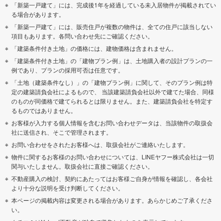
「新築一戸建て」には、完成後1年を経過している未入居物件が掲載されてい
る場合があります。
「新築一戸建て」には、販売住戸が複数の物件は、全ての住戸に該当しない
項目もあります。各問い合わせ先にご確認ください。
「建築条件付き土地」の価格には、建物価格は含まれません。
「建築条件付き土地」の「建物プラン例」は、土地購入者の設計プランの一
例であり、プランの採用可否は任意です。
「土地（建築条件なし）」の「建物プラン例」に関して、そのプラン例は特
定の建築請負会社によるもので、 当該建築請負会社以外で建てた場合、同様
のものが同価格で建てられるとは限りません。また、建築請負会社を特定す
るものではありません。
お客様が入力する個人情報を含むお問い合わせデータは、当該物件の取扱会
社に送信され、そこで管理されます。
お問い合わせをされたお客様へは、取扱会社がご連絡いたします。
物件に関するお客様のお問い合わせについては、LINEヤフー株式会社は一切
関与いたしません。取扱会社に直接ご確認ください。
不動産購入の検討、契約にあたってはお客様ご自身が情報を確認し、各会社
より十分な説明を受け判断してください。
本ページの掲載内容は変更される場合があります。あらかじめご了承くださ
い。