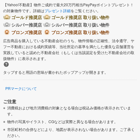
【Yahoo!不動産】物件ご成約で最大20万円相当PayPayポイントプレゼント！
の対象物件です。詳細は
プレゼント詳細
をご覧ください。
ゴールド推奨店
ゴールド推奨店 取り扱い物件
シルバー推奨店
シルバー推奨店 取り扱い物件
ブロンズ推奨店
ブロンズ推奨店 取り扱い物件
広告商品を購入している不動産会社のうち、物件情報の正確性、法令遵守、ヤ
フー不動産における成約実績等、当社所定の基準を満たした優良な店舗運営を
実践していると認めた不動産会社（もしくは当該認定を受けた不動産会社の取
扱物件）に表示されます。
タップすると用語の意味が書かれたポップアップが開きます。
PRマークについて
ご注意
消費税および地方消費税の対象となる場合は税込み価格が表示されていま
す。
物件の写真やイラスト、CGなどは実際と異なる場合があります。
市区町村の合併などにより、地図が表示されない場合があります。ご了承く
ださい。