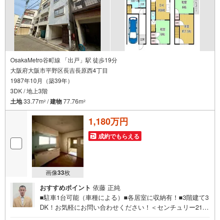
OsakaMetro谷町線 「出戸」駅 徒歩19分
大阪府大阪市平野区長吉長原西4丁目
1987年10月（築39年）
3DK / 地上3階
土地
33.77m
/
建物
77.76m
2
2
1,180万円
成約でもらえる
画像
33
枚
おすすめポイント
依藤 正純
■駐車1台可能（車種による）■各居室に収納有！■3階建て3
DK！お気軽にお問い合わせください！＜センチュリー21ラ
ンドについて＞●センチュリー21ランド西田辺店