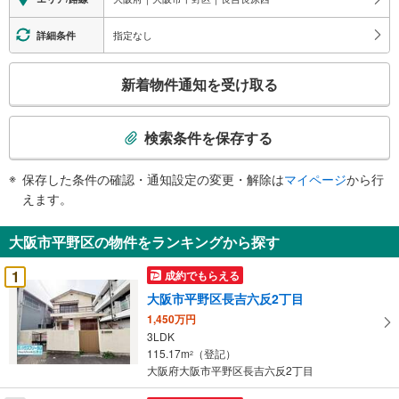
指定なし
詳細条件
こ
新着物件通知を受け取る
の
検
索
検索条件を保存する
条
件
保存した条件の確認・通知設定の変更・解除は
マイページ
から行
で
えます。
通
知
大阪市平野区の物件をランキングから探す
を
受
1
成約でもらえる
け
大阪市平野区長吉六反2丁目
取
1,450万円
る
3LDK
・
115.17m
（登記）
2
条
大阪府大阪市平野区長吉六反2丁目
件