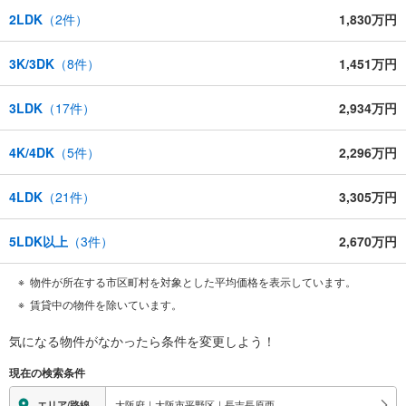
2LDK
（
2
件）
1,830万円
3K/3DK
（
8
件）
1,451万円
3LDK
（
17
件）
2,934万円
4K/4DK
（
5
件）
2,296万円
4LDK
（
21
件）
3,305万円
5LDK以上
（
3
件）
2,670万円
物件が所在する市区町村を対象とした平均価格を表示しています。
賃貸中の物件を除いています。
気になる物件がなかったら
条件を変更しよう！
現在の検索条件
大阪府｜大阪市平野区｜長吉長原西
エリア/路線