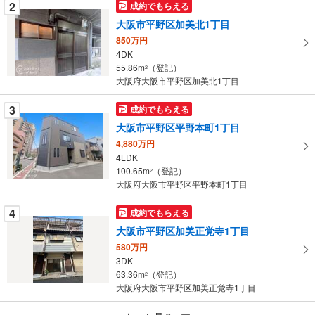
を
2
成約でもらえる
マ
大阪市平野区加美北1丁目
イ
850万円
ペ
4DK
ー
55.86m
（登記）
2
大阪府大阪市平野区加美北1丁目
ジ
に
3
成約でもらえる
保
大阪市平野区平野本町1丁目
存
す
4,880万円
4LDK
る
100.65m
（登記）
2
大阪府大阪市平野区平野本町1丁目
4
成約でもらえる
大阪市平野区加美正覚寺1丁目
580万円
3DK
63.36m
（登記）
2
大阪府大阪市平野区加美正覚寺1丁目