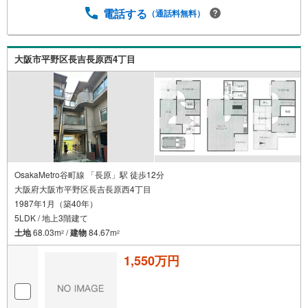
て頂きます・不動産購入や住宅ローンについてお気軽にお
電話する
（通話料無料）
問合せ下さい・ご来店の際は、店舗横に駐車スペース4台分
ございます・平野区・八尾市の【中古戸建て】ならハウス
フリーダム八尾店 ----*----*----*--
大阪市平野区長吉長原西4丁目
OsakaMetro谷町線 「長原」駅 徒歩12分
大阪府大阪市平野区長吉長原西4丁目
1987年1月（築40年）
5LDK / 地上3階建て
土地
68.03m
/
建物
84.67m
2
2
1,550万円