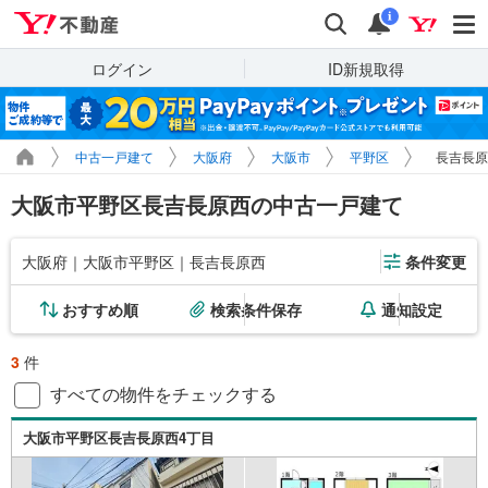
Yahoo!不動産
検索
通知
i
ログイン
ID新規取得
中古一戸建て
大阪府
大阪市
平野区
長吉長原
大阪市平野区長吉長原西の中古一戸建て
大阪府｜大阪市平野区｜長吉長原西
条件変更
おすすめ順
検索条件保存
通知設定
3
件
すべての物件をチェックする
大阪市平野区長吉長原西4丁目