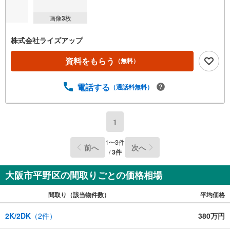
画像
3
枚
株式会社ライズアップ
資料をもらう
（無料）
電話する
（通話料無料）
1
1
〜
3
件
前へ
次へ
/
3
件
大阪市平野区の間取りごとの価格相場
間取り（該当物件数）
平均価格
2K/2DK
（
2
件）
380万円