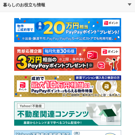
暮らしのお役立ち情報
不動産・住宅
賃貸住宅
通勤・通学時間から探す
地図から探す
マンションカタログ
教えて！住まいの先生
新築マンション
中古マンション
新築一戸建て
中古一戸建て
注文住宅
土地
売却査定