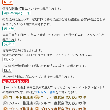
NEW
情報公開日が7日以内の場合に表示されます。
建築条件付き土地
売買契約にあたって一定期間内に特定の建設会社と建築請負契約を結ぶことを
条件にしている土地に表示されます。
未入居
建築工事完了日から1年以上経過したものの、まだ誰も住んだことがない住宅に
表示されます。
賃貸中
賃貸中の物件に表示されます。
賃貸中の物件は、原則ご自身でお住まいいただくことができません。
請求済
その物件が資料請求・お問い合わせ済みの場合に表示されます。
既読
その物件を既にご覧になっている場合に表示されます。
成約でもらえる
【Yahoo!不動産】物件ご成約で最大20万円相当PayPayポイントプレゼント！
の対象物件です。詳細は
プレゼント詳細
をご覧ください。
ゴールド推奨店
ゴールド推奨店 取り扱い物件
シルバー推奨店
シルバー推奨店 取り扱い物件
ブロンズ推奨店
ブロンズ推奨店 取り扱い物件