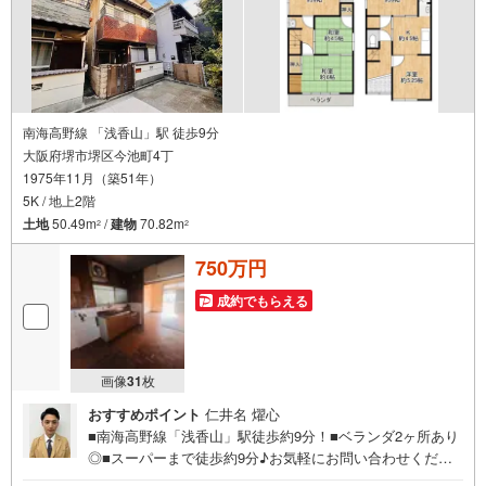
南海高野線 「浅香山」駅 徒歩9分
大阪府堺市堺区今池町4丁
1975年11月（築51年）
5K / 地上2階
土地
50.49m
/
建物
70.82m
2
2
750万円
成約でもらえる
画像
31
枚
おすすめポイント
仁井名 燿心
■南海高野線「浅香山」駅徒歩約9分！■ベランダ2ヶ所あり
◎■スーパーまで徒歩約9分♪お気軽にお問い合わせくださ
い！＜センチュリー21ランドについて＞●センチュリー21