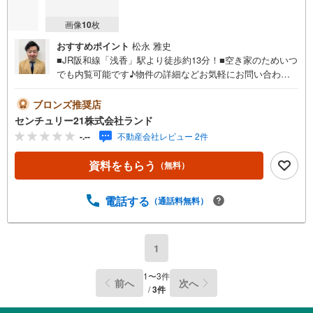
画像
10
枚
おすすめポイント
松永 雅史
■JR阪和線「浅香」駅より徒歩約13分！■空き家のためいつ
でも内覧可能です♪物件の詳細などお気軽にお問い合わせ
ください！＜センチュリー21ランドについて＞●センチュ
リー21ランド北花田本店は・・・ お客様のニーズに寄り
ブロンズ推奨店
添い、大切なお住まいのご購入に最後まで伴走いたしま
センチュリー21株式会社ランド
す！●リフォームのご相談も承っております。●購入・売
-.--
不動産会社レビュー 2件
却・ローンのご相談・・・なんでもお気軽にご相談くださ
いませ！〇大阪メトロ御堂筋線「北花田」駅より徒歩約10
資料をもらう
（無料）
分！○JR阪和線「浅香」駅より徒歩約8分！〇営業時間:10:0
0～20:00（火曜日・水曜日定休日※祝日は営業）事前にご連
絡いただけますと、スムーズにご案内が可能です。ご連絡
電話する
（通話料無料）
お待ちしております！
1
1
〜
3
件
前へ
次へ
/
3
件