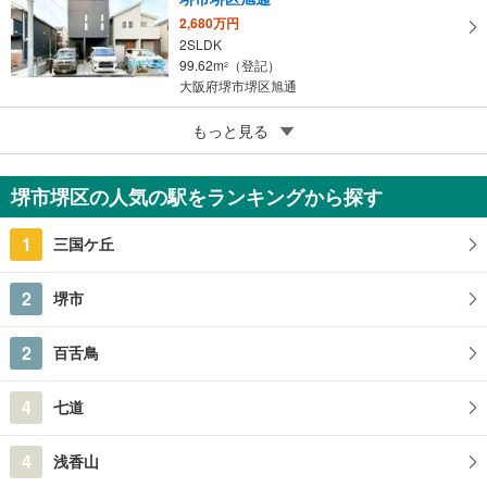
2,680万円
2SLDK
99.62m
（登記）
2
大阪府堺市堺区旭通
5
もっと見る
成約でもらえる
堺市堺区櫛屋町東4丁
5,980万円
堺市堺区の人気の駅をランキングから探す
3LDK
197.06m
（登記）
2
1
三国ケ丘
大阪府堺市堺区櫛屋町東4丁
2
堺市
2
百舌鳥
4
七道
4
浅香山