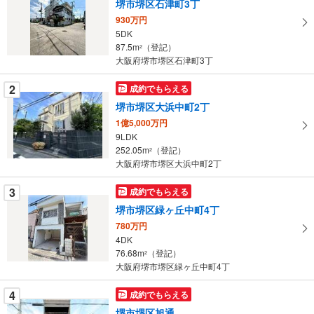
堺市堺区石津町3丁
取
930万円
る
5DK
・
87.5m
（登記）
2
条
大阪府堺市堺区石津町3丁
件
を
2
成約でもらえる
マ
堺市堺区大浜中町2丁
イ
1億5,000万円
ペ
9LDK
ー
252.05m
（登記）
2
大阪府堺市堺区大浜中町2丁
ジ
に
3
成約でもらえる
保
堺市堺区緑ヶ丘中町4丁
存
す
780万円
4DK
る
76.68m
（登記）
2
大阪府堺市堺区緑ヶ丘中町4丁
4
成約でもらえる
堺市堺区旭通