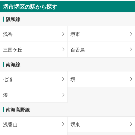
堺市堺区の駅から探す
阪和線
浅香
堺市
三国ケ丘
百舌鳥
南海線
七道
堺
湊
南海高野線
浅香山
堺東