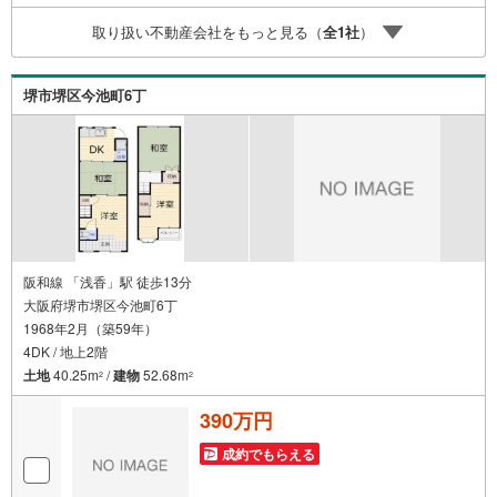
取り扱い不動産会社をもっと見る（
全
1
社
）
堺市堺区今池町6丁
阪和線 「浅香」駅 徒歩13分
大阪府堺市堺区今池町6丁
1968年2月（築59年）
4DK / 地上2階
土地
40.25m
/
建物
52.68m
2
2
390万円
成約でもらえる