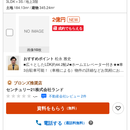
3LDK＋3S / 地上3階
土地
184.13m
/
建物
345.24m
2
2
2億円
NEW
成約でもらえる
画像
10
枚
おすすめポイント
松永 雅史
■広々としたLDK約44.2帖♪■ホームエレベーター付き★■車
3台駐車可能！（車種による）物件の詳細などお気軽にお問
い合わせください！＜センチュリー21ランドについて＞●
センチュリー21ランド北花田本店は・・・ お客様のニー
ブロンズ推奨店
ズに寄り添い、大切なお住まいのご購入に最後まで伴走い
センチュリー21株式会社ランド
たします！●リフォームのご相談も承っております。●購
-.--
不動産会社レビュー 2件
入・売却・ローンのご相談・・・なんでもお気軽にご相談
くださいませ！〇大阪メトロ御堂筋線「北花田」駅より徒
資料をもらう
（無料）
歩約10分！○JR阪和線「浅香」駅より徒歩約8分！〇営業時
間:10:00～20:00（火曜日・水曜日定休日※祝日は営業）事
前にご連絡いただけますと、スムーズにご案内が可能で
電話する
（通話料無料）
す。ご連絡お待ちしております！