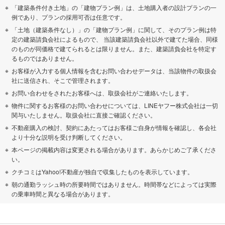
「建築条件付き土地」の「建物プラン例」は、土地購入者の設計プランの一
例であり、プランの採用可否は任意です。
「土地（建築条件なし）」の「建物プラン例」に関して、そのプラン例は特
定の建築請負会社によるもので、 当該建築請負会社以外で建てた場合、同様
のものが同価格で建てられるとは限りません。また、建築請負会社を特定す
るものではありません。
お客様が入力する個人情報を含むお問い合わせデータは、当該物件の取扱会
社に送信され、そこで管理されます。
お問い合わせをされたお客様へは、取扱会社がご連絡いたします。
物件に関するお客様のお問い合わせについては、LINEヤフー株式会社は一切
関与いたしません。取扱会社に直接ご確認ください。
不動産購入の検討、契約にあたってはお客様ご自身が情報を確認し、各会社
より十分な説明を受け判断してください。
本ページの掲載内容は変更される場合があります。あらかじめご了承くださ
い。
クチコミはYahoo!不動産が独自で収集したものを表示しています。
朝の通勤ラッシュ時の所要時間ではありません。時間帯などによっては実際
の乗車時間と異なる場合があります。