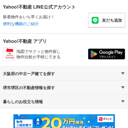
Yahoo!不動産 LINE公式アカウント
新着物件をいち早くお届け！
友だち追加
便利な機能のご紹介
Yahoo!不動産 アプリ
地図でサクッと物件探し
物件比較が手軽にできる
大阪府の中古一戸建てを探す
堺市堺区の不動産情報を探す
路線・駅から探す
地域から探す
暮らしのお役立ち情報
不動産・住宅
賃貸住宅
通勤・通学時間から探す
地図から探す
マンションカタログ
教えて！住まいの先生
新築マンション
中古マンション