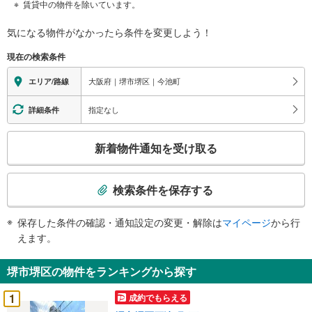
賃貸中の物件を除いています。
気になる物件がなかったら
条件を変更しよう！
現在の検索条件
大阪府｜堺市堺区｜今池町
エリア/路線
指定なし
詳細条件
こ
新着物件通知を受け取る
の
検
索
検索条件を保存する
条
件
保存した条件の確認・通知設定の変更・解除は
マイページ
から行
で
えます。
通
知
堺市堺区の物件をランキングから探す
を
受
1
成約でもらえる
け