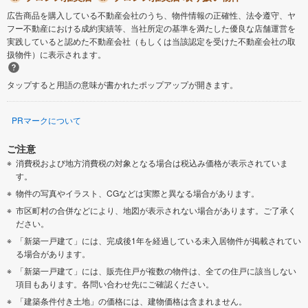
広告商品を購入している不動産会社のうち、物件情報の正確性、法令遵守、ヤ
フー不動産における成約実績等、当社所定の基準を満たした優良な店舗運営を
実践していると認めた不動産会社（もしくは当該認定を受けた不動産会社の取
扱物件）に表示されます。
タップすると用語の意味が書かれたポップアップが開きます。
PRマークについて
ご注意
消費税および地方消費税の対象となる場合は税込み価格が表示されていま
す。
物件の写真やイラスト、CGなどは実際と異なる場合があります。
市区町村の合併などにより、地図が表示されない場合があります。ご了承く
ださい。
「新築一戸建て」には、完成後1年を経過している未入居物件が掲載されてい
る場合があります。
「新築一戸建て」には、販売住戸が複数の物件は、全ての住戸に該当しない
項目もあります。各問い合わせ先にご確認ください。
「建築条件付き土地」の価格には、建物価格は含まれません。