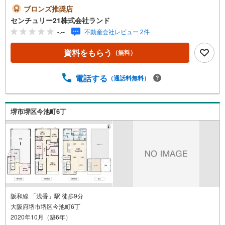
ランド阿波座店は・・・ お客様のニーズに寄り添い、大
ブロンズ推奨店
切なお住まいのご購入に最後まで伴走いたします！●リフォ
センチュリー21株式会社ランド
ームのご相談も承っております。●購入・売却・ローンのご
-.--
不動産会社レビュー 2件
相談・・・なんでもお気軽にご相談くださいませ！〇大阪
メトロ千日前線・中央線「阿波座」駅5番出口より徒歩約2
資料をもらう
（無料）
分！〇営業時間:10:00～20:00（火曜日・水曜日定休日※祝
日は営業）事前にご連絡いただけますと、スムーズにご案
内が可能です。ご連絡お待ちしております！
電話する
（通話料無料）
堺市堺区今池町6丁
阪和線 「浅香」駅 徒歩9分
大阪府堺市堺区今池町6丁
2020年10月（築6年）