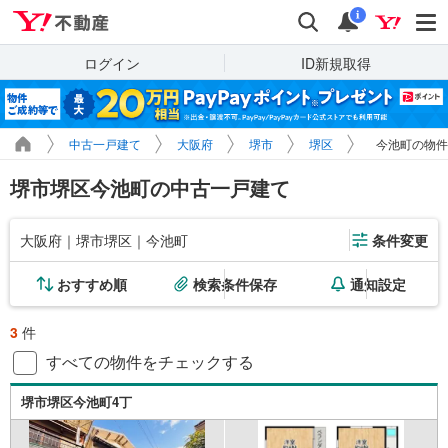
Yahoo!不動産
検索
通知
i
ログイン
ID新規取得
中古一戸建て
大阪府
堺市
堺区
今池町の物件
堺市堺区今池町の中古一戸建て
大阪府｜堺市堺区｜今池町
条件変更
おすすめ順
検索条件保存
通知設定
3
件
すべての物件をチェックする
堺市堺区今池町4丁