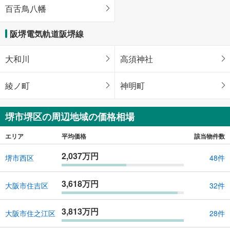
百舌鳥八幡
阪堺電気軌道阪堺線
大和川
高須神社
綾ノ町
神明町
堺市堺区の周辺地域の価格相場
エリア
平均価格
該当物件数
2,037万円
堺市西区
48件
3,618万円
大阪市住吉区
32件
3,813万円
大阪市住之江区
28件