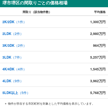
堺市堺区の間取りごとの価格相場
間取り（該当物件数）
平均価格
2K/2DK
（
1
件）
1,300万円
2LDK
（
2
件）
2,980万円
3K/3DK
（
2
件）
964万円
3LDK
（
7
件）
5,257万円
4K/4DK
（
4
件）
1,545万円
4LDK
（
9
件）
3,962万円
5LDK以上
（
5
件）
5,768万円
物件が所在する市区町村を対象とした平均価格を表示しています。