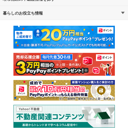
暮らしのお役立ち情報
不動産・住宅
賃貸住宅
通勤・通学時間から探す
地図から探す
マンションカタログ
教えて！住まいの先生
新築マンション
中古マンション
新築一戸建て
中古一戸建て
注文住宅
土地
売却査定