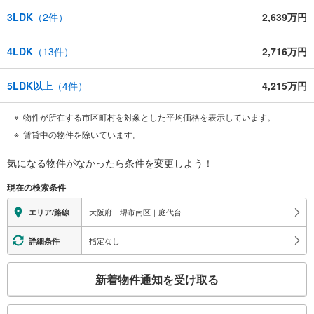
3LDK
（
2
件）
2,639万円
4LDK
（
13
件）
2,716万円
5LDK以上
（
4
件）
4,215万円
物件が所在する市区町村を対象とした平均価格を表示しています。
賃貸中の物件を除いています。
気になる物件がなかったら
条件を変更しよう！
現在の検索条件
大阪府｜堺市南区｜庭代台
エリア/路線
指定なし
詳細条件
こ
新着物件通知を受け取る
の
検