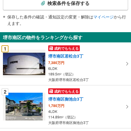
索
検索条件を保存する
条
件
保存した条件の確認・通知設定の変更・解除は
マイページ
から行
で
えます。
通
知
堺市南区の物件をランキングから探す
を
受
1
成約でもらえる
け
堺市南区若松台3丁
取
7,380万円
る
6LDK
・
189.5m
（登記）
2
条
大阪府堺市南区若松台3丁
件
を
2
成約でもらえる
マ
堺市南区御池台3丁
イ
1,780万円
ペ
4LDK
ー
114.89m
（登記）
2
大阪府堺市南区御池台3丁
ジ
に