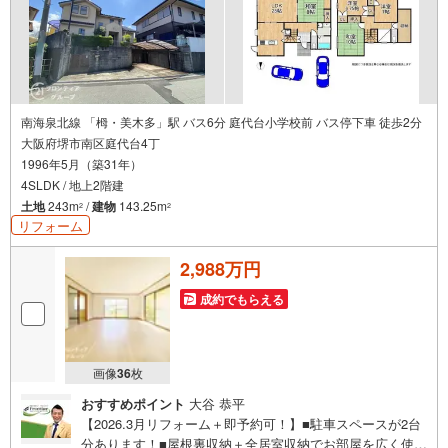
南海泉北線 「栂・美木多」駅 バス6分 庭代台小学校前 バス停下車 徒歩2分
大阪府堺市南区庭代台4丁
1996年5月（築31年）
4SLDK / 地上2階建
土地
243m
/
建物
143.25m
2
2
リフォーム
2,988万円
成約でもらえる
画像
36
枚
おすすめポイント
大谷 恭平
【2026.3月リフォーム＋即予約可！】■駐車スペースが2台
分あります！■屋根裏収納＋全居室収納でお部屋を広く使え