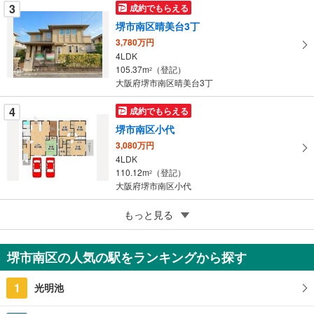
3
成約でもらえる
保
堺市南区晴美台3丁
存
す
3,780万円
4LDK
る
105.37m
（登記）
2
大阪府堺市南区晴美台3丁
4
成約でもらえる
堺市南区小代
3,080万円
4LDK
110.12m
（登記）
2
大阪府堺市南区小代
5
堺市南区逆瀬川
もっと見る
2,598万円
3LDK
堺市南区の人気の駅をランキングから探す
92.74m
2
大阪府堺市南区逆瀬川
1
光明池