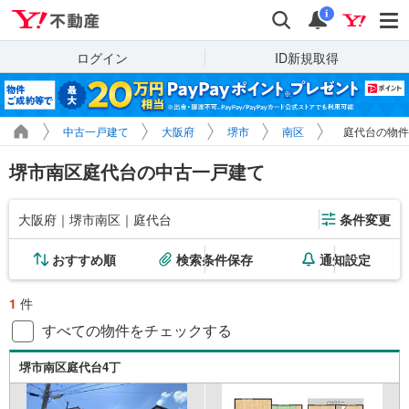
Yahoo!不動産
検索
通知
i
ログイン
ID新規取得
中古一戸建て
大阪府
堺市
南区
庭代台の物件
堺市南区庭代台の中古一戸建て
大阪府｜堺市南区｜庭代台
条件変更
おすすめ順
検索条件保存
通知設定
1
件
すべての物件をチェックする
堺市南区庭代台4丁