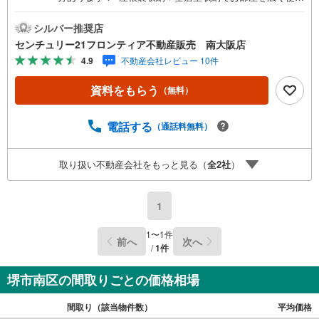
ます！■25帖のゆったりとしたリビングで家族の時間を過
ごせます。 特徴・浴室に窓がありこまめに喚起ができま
シルバー推奨店
す。・南向きのバルコニーは陽当たり良好です。・近隣商
センチュリー21フロンティア不動産販売 南大阪店
業施設が充実＋総合病院徒歩8分の心強い距離です。 リフ
4.9
不動産会社レビュー 10件
ォーム内容システムキッチン交換、ユニットバス交換、洗
面台交換、トイレ交換、クロス張替、畳表替、ハウスクリ
資料をもらう
（無料）
ーニング他 立地・庭代台小学校まで徒歩約4分・庭代台中
学校まで徒歩約13分 弊社が選ばれる理由 1.お金の扱い方の
プロ、ファイナンシャルプランナーが資金計画をサポー
電話する
（通話料無料）
ト！2.買い替えなどにも対応できる売却専門チームあり！
3.たくさんの銀行と繋がりがあるため、最も低金利になる
取り扱い不動産会社をもっと見る（
全
2
社
）
ように審査が可能！4.物件のお引渡し後に必要になったお
家のリフォームも弊社のリフォームプランナーがご提案弊
社は専門家同士が連携をとっているため、より多くの知見
1
がございます。お気軽にお問合せください！
1
〜
1
件
前へ
次へ
/
1
件
堺市南区の間取りごとの価格相場
間取り（該当物件数）
平均価格