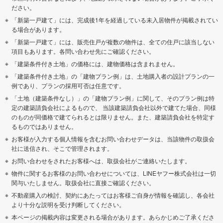
ださい。
「新築一戸建て」には、完成後1年を経過している未入居物件が掲載されてい
る場合があります。
「新築一戸建て」には、販売住戸が複数の物件は、全ての住戸に該当しない
項目もあります。各問い合わせ先にご確認ください。
「建築条件付き土地」の価格には、建物価格は含まれません。
「建築条件付き土地」の「建物プラン例」は、土地購入者の設計プランの一
例であり、プランの採用可否は任意です。
「土地（建築条件なし）」の「建物プラン例」に関して、そのプラン例は特
定の建築請負会社によるもので、 当該建築請負会社以外で建てた場合、同様
のものが同価格で建てられるとは限りません。また、建築請負会社を特定す
るものではありません。
お客様が入力する個人情報を含むお問い合わせデータは、当該物件の取扱会
社に送信され、そこで管理されます。
お問い合わせをされたお客様へは、取扱会社がご連絡いたします。
物件に関するお客様のお問い合わせについては、LINEヤフー株式会社は一切
関与いたしません。取扱会社に直接ご確認ください。
不動産購入の検討、契約にあたってはお客様ご自身が情報を確認し、各会社
より十分な説明を受け判断してください。
本ページの掲載内容は変更される場合があります。あらかじめご了承くださ