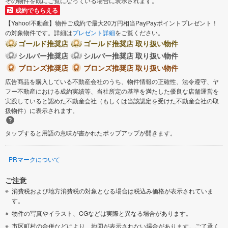
その物件を既にご覧になっている場合に表示されます。
成約でもらえる
【Yahoo!不動産】物件ご成約で最大20万円相当PayPayポイントプレゼント！
の対象物件です。詳細は
プレゼント詳細
をご覧ください。
ゴールド推奨店
ゴールド推奨店 取り扱い物件
シルバー推奨店
シルバー推奨店 取り扱い物件
ブロンズ推奨店
ブロンズ推奨店 取り扱い物件
広告商品を購入している不動産会社のうち、物件情報の正確性、法令遵守、ヤ
フー不動産における成約実績等、当社所定の基準を満たした優良な店舗運営を
実践していると認めた不動産会社（もしくは当該認定を受けた不動産会社の取
扱物件）に表示されます。
タップすると用語の意味が書かれたポップアップが開きます。
PRマークについて
ご注意
消費税および地方消費税の対象となる場合は税込み価格が表示されていま
す。
物件の写真やイラスト、CGなどは実際と異なる場合があります。
市区町村の合併などにより、地図が表示されない場合があります。ご了承く