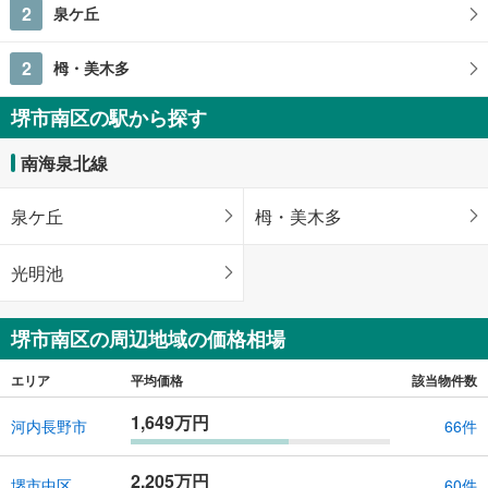
2
泉ケ丘
2
栂・美木多
堺市南区の駅から探す
南海泉北線
泉ケ丘
栂・美木多
光明池
堺市南区の周辺地域の価格相場
エリア
平均価格
該当物件数
1,649万円
河内長野市
66件
2,205万円
堺市中区
60件