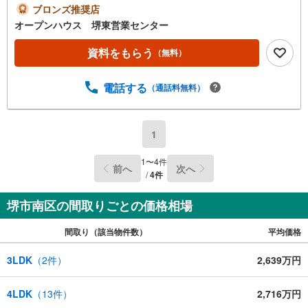
軽にご連絡ください！現地を見学される場合は「室内・現
ブロンズ推奨店
地を見学する（無料）」ボタンよりご希望の日時をご記入
オープンハウス 堺東営業センター
いただけますとスムーズにご案内が可能です。◎現地のご
案内について・平日や夜遅い時間帯もご案内が可能 ※定休
資料をもらう
（無料）
日を除く・経験豊富なスタッフが物件詳細を丁寧にご説明
いたします。・車でご自宅や最寄り駅等、ご指定の場所ま
電話する
（通話料無料）
で送迎します。・チャイルドシートのご用意ございます。
◎個別FP相談会 無料物件のご紹介だけでなく住宅ロー
ン・資金のご相談、まずは家探しについて話を聞きたいと
いう方も大歓迎です！年間8000棟以上の限定物件を発表し
1
ているオープンハウスだから出会える物件が多数ございま
す。ぜひお気軽にご連絡・ご相談ください！※限定物件:当
1
〜
4
件
前へ
次へ
社のみ、もしくは当社を含めた数社でのみご紹介可能なオ
/
4
件
ープンハウス・ディベロップメントの物件
堺市南区の間取りごとの価格相場
間取り（該当物件数）
平均価格
3LDK
（
2
件）
2,639万円
4LDK
（
13
件）
2,716万円