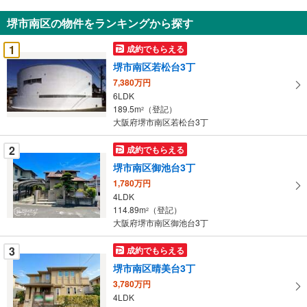
知
堺市南区の物件をランキングから探す
を
受
1
成約でもらえる
け
堺市南区若松台3丁
取
7,380万円
る
6LDK
・
189.5m
（登記）
2
条
大阪府堺市南区若松台3丁
件
を
2
成約でもらえる
マ
堺市南区御池台3丁
イ
1,780万円
ペ
4LDK
ー
114.89m
（登記）
2
大阪府堺市南区御池台3丁
ジ
に
3
成約でもらえる
保
堺市南区晴美台3丁
存
す
3,780万円
4LDK
る