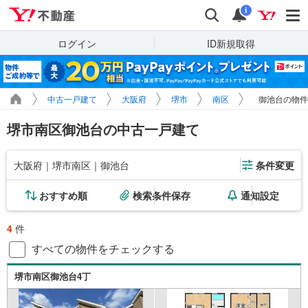
Yahoo!不動産
検索
通知
i
ログイン
ID新規取得
中古一戸建て
大阪府
堺市
南区
御池台の物件
堺市南区御池台の中古一戸建て
大阪府｜堺市南区｜御池台
条件変更
おすすめ順
検索条件保存
通知設定
4
件
すべての物件をチェックする
堺市南区御池台4丁