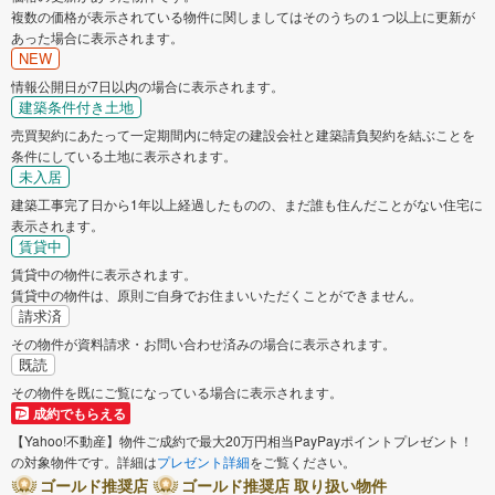
複数の価格が表示されている物件に関しましてはそのうちの１つ以上に更新が
あった場合に表示されます。
NEW
情報公開日が7日以内の場合に表示されます。
建築条件付き土地
売買契約にあたって一定期間内に特定の建設会社と建築請負契約を結ぶことを
条件にしている土地に表示されます。
未入居
建築工事完了日から1年以上経過したものの、まだ誰も住んだことがない住宅に
表示されます。
賃貸中
賃貸中の物件に表示されます。
賃貸中の物件は、原則ご自身でお住まいいただくことができません。
請求済
その物件が資料請求・お問い合わせ済みの場合に表示されます。
既読
その物件を既にご覧になっている場合に表示されます。
成約でもらえる
【Yahoo!不動産】物件ご成約で最大20万円相当PayPayポイントプレゼント！
の対象物件です。詳細は
プレゼント詳細
をご覧ください。
ゴールド推奨店
ゴールド推奨店 取り扱い物件