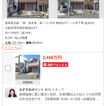
南海泉北線 「栂・美木多」駅 バス13分 御池台5丁 バス停下車 徒歩4分
大阪府堺市南区御池台4丁
2011年8月（築16年）
4LDK / 地上2階建
土地
100.16m
/
建物
98.82m
2
2
リフォーム
2,498万円
成約でもらえる
画像
5
枚
おすすめポイント
担当 スタッフ
南側道路に面し陽当り良好。全室6畳以上のゆとりの住空間
の中古住宅です。【営業時間 10:00～21:00】※水曜定休上
記時間はお電話が繋がりやすくなっております。ぜひお気