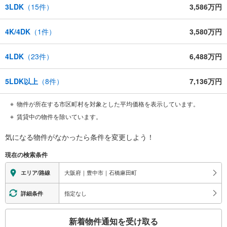
3LDK
（
15
件）
3,586万円
4K/4DK
（
1
件）
3,580万円
4LDK
（
23
件）
6,488万円
5LDK以上
（
8
件）
7,136万円
物件が所在する市区町村を対象とした平均価格を表示しています。
賃貸中の物件を除いています。
気になる物件がなかったら
条件を変更しよう！
現在の検索条件
大阪府｜豊中市｜石橋麻田町
エリア/路線
指定なし
詳細条件
こ
新着物件通知を受け取る
の