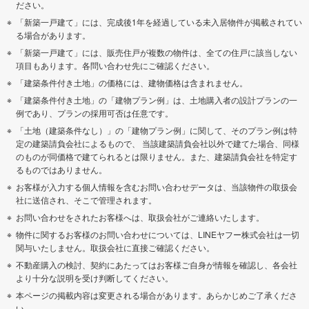
ださい。
「新築一戸建て」には、完成後1年を経過している未入居物件が掲載されてい
る場合があります。
「新築一戸建て」には、販売住戸が複数の物件は、全ての住戸に該当しない
項目もあります。各問い合わせ先にご確認ください。
「建築条件付き土地」の価格には、建物価格は含まれません。
「建築条件付き土地」の「建物プラン例」は、土地購入者の設計プランの一
例であり、プランの採用可否は任意です。
「土地（建築条件なし）」の「建物プラン例」に関して、そのプラン例は特
定の建築請負会社によるもので、 当該建築請負会社以外で建てた場合、同様
のものが同価格で建てられるとは限りません。また、建築請負会社を特定す
るものではありません。
お客様が入力する個人情報を含むお問い合わせデータは、当該物件の取扱会
社に送信され、そこで管理されます。
お問い合わせをされたお客様へは、取扱会社がご連絡いたします。
物件に関するお客様のお問い合わせについては、LINEヤフー株式会社は一切
関与いたしません。取扱会社に直接ご確認ください。
不動産購入の検討、契約にあたってはお客様ご自身が情報を確認し、各会社
より十分な説明を受け判断してください。
本ページの掲載内容は変更される場合があります。あらかじめご了承くださ
い。