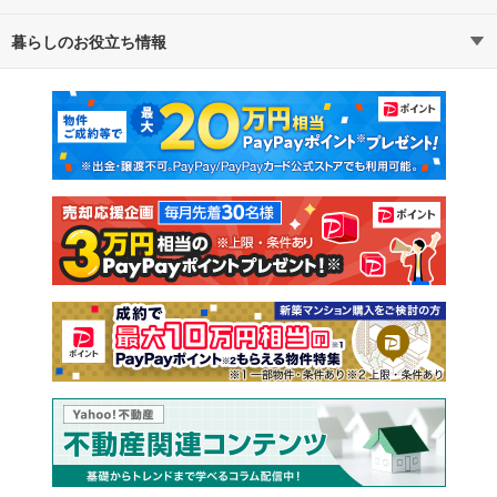
暮らしのお役立ち情報
不動産・住宅
賃貸住宅
通勤・通学時間から探す
地図から探す
マンションカタログ
教えて！住まいの先生
新築マンション
中古マンション
新築一戸建て
中古一戸建て
注文住宅
土地
売却査定