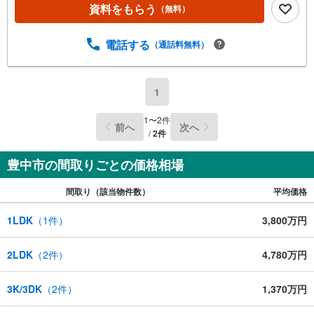
休）上記時間はお電話が繋がりやすくなっております。ぜ
資料をもらう
（無料）
ひお気軽にご連絡ください！現地をご見学される場合は
「室内・現地を見学する（無料）」ボタンよりご希望の日
時をご記入いただけますとスムーズにご案内が可能です。
電話する
（通話料無料）
＝＝＝＝＝＝＝＝＝＝＝＝＝＝＝＝＝＝＝＝＝＝＝＝＝＝
＝＝＝＝＝＝＝
1
1
〜
2
件
前へ
次へ
/
2
件
豊中市の間取りごとの価格相場
間取り（該当物件数）
平均価格
1LDK
（
1
件）
3,800万円
2LDK
（
2
件）
4,780万円
3K/3DK
（
2
件）
1,370万円