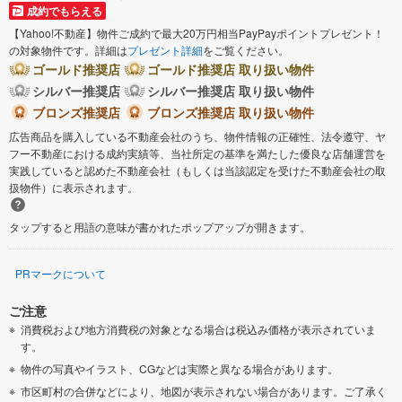
成約でもらえる
【Yahoo!不動産】物件ご成約で最大20万円相当PayPayポイントプレゼント！
の対象物件です。詳細は
プレゼント詳細
をご覧ください。
ゴールド推奨店
ゴールド推奨店 取り扱い物件
シルバー推奨店
シルバー推奨店 取り扱い物件
ブロンズ推奨店
ブロンズ推奨店 取り扱い物件
広告商品を購入している不動産会社のうち、物件情報の正確性、法令遵守、ヤ
フー不動産における成約実績等、当社所定の基準を満たした優良な店舗運営を
実践していると認めた不動産会社（もしくは当該認定を受けた不動産会社の取
扱物件）に表示されます。
タップすると用語の意味が書かれたポップアップが開きます。
PRマークについて
ご注意
消費税および地方消費税の対象となる場合は税込み価格が表示されていま
す。
物件の写真やイラスト、CGなどは実際と異なる場合があります。
市区町村の合併などにより、地図が表示されない場合があります。ご了承く