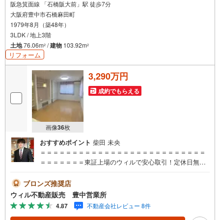
阪急箕面線 「石橋阪大前」駅 徒歩7分
大阪府豊中市石橋麻田町
1979年8月（築48年）
3LDK / 地上3階
土地
76.06m
/
建物
103.92m
2
2
リフォーム
3,290万円
成約でもらえる
画像
36
枚
おすすめポイント
柴田 未央
＝＝＝＝＝＝＝＝＝＝＝＝＝＝＝＝＝＝＝＝＝＝＝＝＝＝
＝＝＝＝＝＝＝東証上場のウィルで安心取引！定休日無！
平日特典あり！住宅ローンもお任せ下さい！年間800組（2
022年度）を担当する専門部署が、あなたの住宅ローンをお
ブロンズ推奨店
手伝い！リフォーム・リノベも併せて相談可能！お子様連
ウィル不動産販売 豊中営業所
れのご家族も落ち着いてお話ができるよう、キッズスペー
4.87
不動産会社レビュー 8件
スを設置しています。【営業時間 10:00-19:00】（年中無