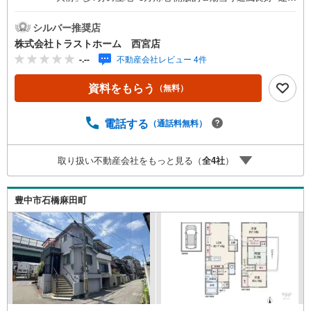
約31坪 3LDK＋フリースペース■3面採光の明るい約16帖LD
K■収納充実！全居室・洗面室・床下収納、ウォークインC
シルバー推奨店
L、フリースペース■食洗機付！お料理の後片付けをサポー
株式会社トラストホーム 西宮店
ト◎■勝手口有 ゴミの一時置きや換気に便利■小・中学校、
-.--
不動産会社レビュー 4件
スーパー、病院が徒歩10分圏内で生活便利〈平成24年12月
リフォーム内容〉・外壁・屋根塗装・システムキッチン交
資料をもらう
（無料）
換・ユニットバス交換・温水洗浄便座付トイレ交換・クロ
ス・フローリング貼替など♪阪急オアシス 約450mお家探し
は、トラストホームにお任せください！〇定休日はござい
電話する
（通話料無料）
ません。お時間帯も、お客様のご都合に可能な限りおこた
えします♪〇急なご予約も大歓迎です♪〇住宅ローン相談、
取り扱い不動産会社をもっと見る（
全
4
社
）
買替相談もお任せください！詳しくは弊社HPをご覧くださ
いませ♪〇神戸市全域、明石・芦屋・西宮・宝塚・三田市
など 幅広いエリアで物件のご紹介が可能です♪
豊中市石橋麻田町