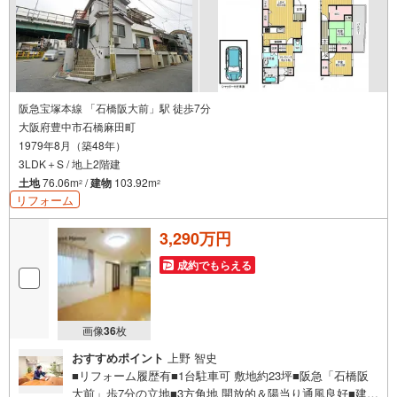
阪急宝塚本線 「石橋阪大前」駅 徒歩7分
大阪府豊中市石橋麻田町
1979年8月（築48年）
3LDK＋S / 地上2階建
土地
76.06m
/
建物
103.92m
2
2
リフォーム
3,290万円
成約でもらえる
画像
36
枚
おすすめポイント
上野 智史
■リフォーム履歴有■1台駐車可 敷地約23坪■阪急「石橋阪
大前」歩7分の立地■3方角地 開放的＆陽当り通風良好■建物