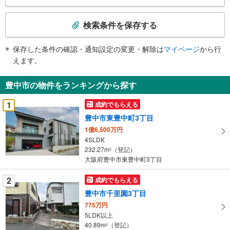
検
索
検索条件を保存する
条
件
保存した条件の確認・通知設定の変更・解除は
マイページ
から行
で
えます。
通
知
豊中市の物件をランキングから探す
を
受
1
成約でもらえる
け
豊中市東豊中町3丁目
取
1億6,500万円
る
4SLDK
・
232.27m
（登記）
2
条
大阪府豊中市東豊中町3丁目
件
を
2
成約でもらえる
マ
豊中市千里園3丁目
イ
775万円
ペ
5LDK以上
ー
40.89m
（登記）
2