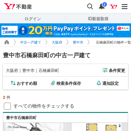
Yahoo!不動産
検索
通知
i
ログイン
ID新規取得
中古一戸建て
大阪府
豊中市
石橋麻田町の物件一覧
豊中市石橋麻田町の中古一戸建て
大阪府｜豊中市｜石橋麻田町
条件変更
おすすめ順
検索条件保存
通知設定
2
件
すべての物件をチェックする
豊中市石橋麻田町