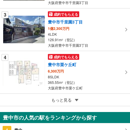
大阪府豊中市千里園3丁目
ジ
に
3
成約でもらえる
保
豊中市千里園3丁目
存
す
1億2,300万円
4LDK
る
126.91m
（登記）
2
大阪府豊中市千里園3丁目
4
成約でもらえる
豊中市栗ケ丘町
6,300万円
8SLDK
365.55m
（登記）
2
大阪府豊中市栗ケ丘町
5
豊中市東豊中町3丁目
もっと見る
2億4,000万円
4LDK
豊中市の人気の駅をランキングから探す
249.65m
2
大阪府豊中市東豊中町3丁目