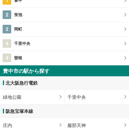
1
豊中
2
蛍池
2
岡町
4
千里中央
4
曽根
豊中市の駅から探す
北大阪急行電鉄
緑地公園
千里中央
阪急宝塚本線
庄内
服部天神