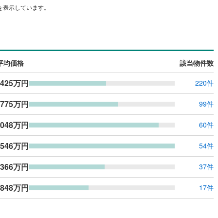
を表示しています。
ッキあり
（
0
）
施工・品質・工法関連
震、制震構造
住宅性能評価付き
（
0
）
平均価格
該当物件数
,425万円
220件
応
,775万円
99件
ン内見(相談)可
（
1
）
IT重説可
（
1
）
,048万円
60件
ン対応とは？
,546万円
54件
,366万円
37件
,848万円
17件