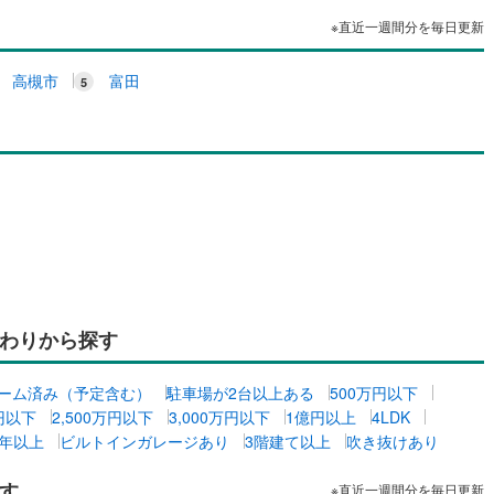
※直近一週間分を毎日更新
高槻市
富田
わりから探す
ーム済み（予定含む）
駐車場が2台以上ある
500万円以下
万円以下
2,500万円以下
3,000万円以下
1億円以上
4LDK
0年以上
ビルトインガレージあり
3階建て以上
吹き抜けあり
す
※直近一週間分を毎日更新