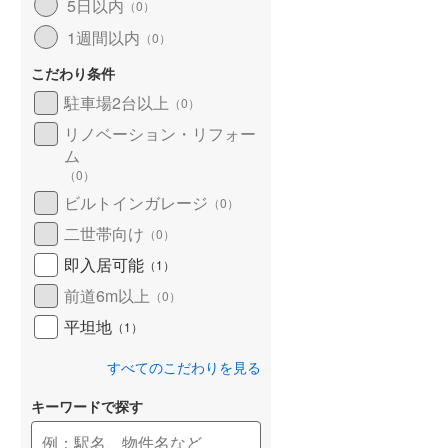
5日以内
（
0
）
1週間以内
（
0
）
こだわり条件
駐車場2台以上
（
0
）
リノベーション・リフォー
ム
（
0
）
ビルトインガレージ
（
0
）
二世帯向け
（
0
）
即入居可能
（
1
）
前道6m以上
（
0
）
平坦地
（
1
）
すべてのこだわりを見る
キーワードで探す