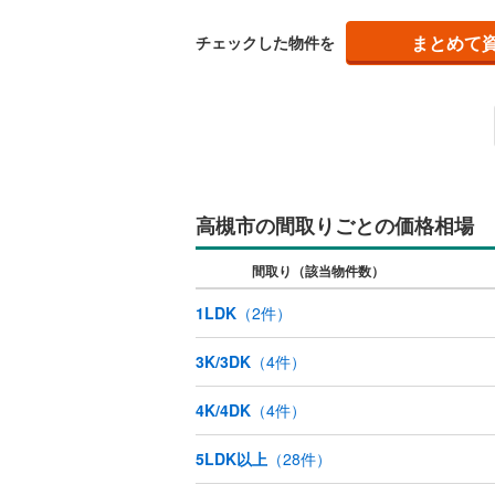
柳川町
(
3
お客
藤井寺市
さい
まとめて
淀の原町
チェックした物件を
キッチン
四條畷市
高見台
(
3
独立型キ
阪南市
(
4
販売、価格、
豊能郡能
即入居可
泉南郡田
高槻市の間取りごとの価格相場
浴室
南河内郡
間取り（該当物件数）
浴室乾燥
1LDK
（
2
件）
収納
3K/3DK
（
4
件）
ウォーク
4K/4DK
（
4
件）
（
0
）
5LDK以上
（
28
件）
バルコニー、