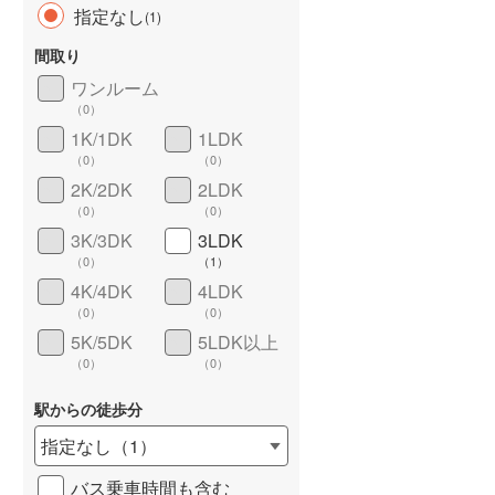
指定なし
(
1
)
間取り
ワンルーム
（
0
）
長期優良住宅
（
0
）
1K/1DK
1LDK
（
0
）
（
0
）
2K/2DK
2LDK
（
0
）
（
0
）
3K/3DK
3LDK
（
0
）
（
1
）
4K/4DK
4LDK
詳しく見る
（
0
）
（
0
）
5K/5DK
5LDK以上
（
0
）
（
0
）
駅からの徒歩分
指定なし
（
1
）
バス乗車時間も含む