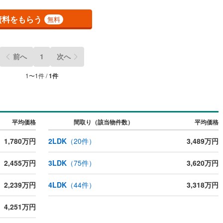
)
山手町
(
1
)
様の所要時間は約60分～180分です。ご不明点等、お気軽に事前にご相談下
(
43
)
東大阪市
(
284
)
。
資料をもらう
(
12
)
若松町
(
2
)
無料
(
31
)
交野市
(
27
)
)
美しが丘
(
1
)
ッチン
（
0
）
対面キッチン
（
0
）
2
)
三島郡島本町
(
5
)
前へ
1
次へ
契約、入居関連など
勢町
(
2
)
泉北郡忠岡町
(
4
)
1
〜
1
件 /
1
件
能
（
1
）
尻町
(
1
)
泉南郡岬町
(
17
)
河南町
(
9
)
南河内郡千早赤阪村
(
5
)
平均価格
間取り（該当物件数）
平均価格
機あり
（
0
）
1,780万円
2LDK
（
20
件）
3,489万円
2,455万円
3LDK
（
75
件）
3,620万円
インクローゼット
床下収納
（
0
）
2,239万円
4LDK
（
44
件）
3,318万円
4,251万円
庭