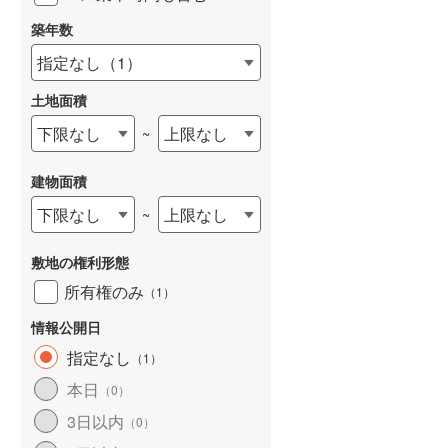
築年数
指定なし
（
1
）
土地面積
下限なし
上限なし
~
建物面積
下限なし
上限なし
~
敷地の権利形態
所有権のみ
（
1
）
情報公開日
指定なし
（
1
）
本日
（
0
）
3日以内
（
0
）