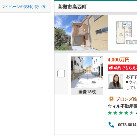
中国
鳥取
近鉄南大
高槻市高西町
マイページの便利な使い方
芝生町
(
2
吹き抜け
堺市
堺区
近鉄けい
(
35
)
四国
徳島
辻子
(
3
)
二世帯向
京阪交野
西区
(
52
)
塚原
(
2
)
サービス
九州・沖縄
福岡
阪急千里
美原区
(
4
津之江町
立地
阪急箕面
大阪府のそのほ
岸和田市
奈佐原元
4,000万円
能勢電鉄
最寄りの
かの地域
0
0
0
0
0
0
吹田市
(
4
該当物件
該当物件
該当物件
該当物件
該当物件
該当物件
件
件
件
件
件
件
野田
(
4
)
成約でもらえ
南海多奈
配置、向き、
おす
貝塚市
(
2
大字原
(
1
■ウ
阪堺電気
して
前道6m
茨木市
(
6
東五百住
画像
18
枚
す。
南海泉北
成約す
ブロンズ推
平坦地
（
富田林市
日吉台六
ンペ
国際文化
ウィル不動産
らお問
松原市
(
7
松川町
(
2
LD
Pay
です
箕面市
(
4
0078-6014
宮田町
(
4
内覧
リビング
イメ
（
1
）
門真市
(
8
0分2