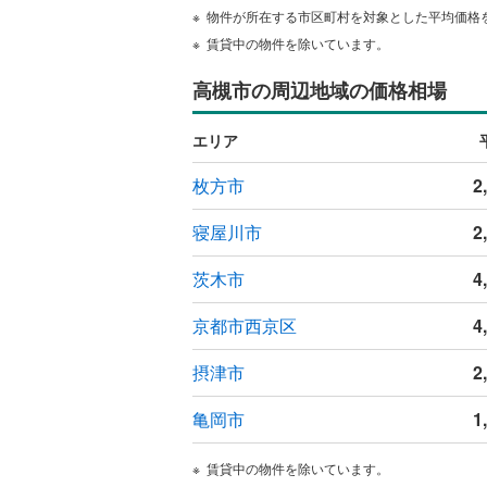
物件が所在する市区町村を対象とした平均価格
ウッドデ
賃貸中の物件を除いています。
構造・規模・
高槻市の周辺地域の価格相場
耐震、免
エリア
（
0
）
枚方市
2
オンライン対
寝屋川市
2
オンライ
茨木市
4
オンライ
京都市西京区
4
摂津市
2
亀岡市
1
賃貸中の物件を除いています。