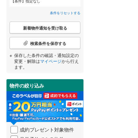
条件
指定なし
近鉄道明寺線
(
0
)
城西町
(
1
)
間取り変更可能
（
0
）
条件をリセットする
東区
京阪本線
(
47
(
)
0
)
千代田町
(
2
)
3階建て以上
（
0
）
こ
阪急京都本線
(
1
)
北区
(
24
)
新着物件通知を受け取る
の
津之江北町
(
3
)
宮崎
鹿児島
沖縄
検
阪急宝塚本線
(
0
)
索
検索条件を保存する
富田町
(
4
)
条
阪神なんば線
(
0
)
件
池田市
(
33
)
保存した条件の確認・通知設定の
西町
(
1
)
で
南海高師浜線
(
0
)
小学校まで1km以内
（
1
）
変更・解除は
マイページ
から行え
通
する
る
高槻市
(
189
)
条件をリセットする
条件をリセットする
条件をリセットする
条件をリセットする
条件をリセットする
条件をリセットする
ます。
土室町
(
1
)
知
阪堺電気軌道阪堺線
(
0
)
を
枚方市
(
226
)
東城山町
(
4
)
南海汐見橋線
(
0
)
受
物件の絞り込み
南道路
（
0
）
け
泉佐野市
(
6
)
日吉台七番町
(
2
)
大阪モノレール線
(
0
)
取
る
河内長野市
(
66
)
真上町
(
3
)
水間鉄道
(
0
)
・
条
和泉市
(
27
)
南松原町
(
1
)
件
を
羽曳野市
(
86
)
宮野町
(
3
)
成約プレゼント対象物件
マ
イ
高石市
(
10
)