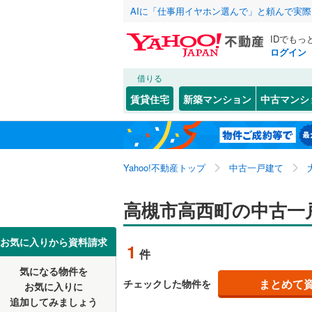
AIに「仕事用イヤホン選んで」と頼んで実
IDでもっ
ログイン
借りる
北海道
JR
北海道
東海道本線
こだわり条件
リフォーム、
賃貸住宅
新築マンション
中古マンシ
桜島線
(
0
)
リノベー
大阪市
都島区
赤大路町
(
1
東北
青森
（
0
）
阪和線
(
0
)
西淀川区
明野町
(
4
関東
東京
おおさか
Yahoo!不動産トップ
中古一戸建て
設備
淀川区
安岡寺町
(
5
港区
岡本町
床暖房
(
17
(
（
3
)
信越・北陸
新潟
地下鉄
高槻市高西町の中古一
OsakaM
東成区
川添
駐車場2
(
3
(
)
2
OsakaMe
東海
愛知
お気に入りから資料請求
1
件
中央区
北大樋町
ＴＶモニ
(
2
OsakaMe
気になる物件を
（
0
）
近畿
大阪
阿倍野区
郡家本町
まとめて
チェックした物件を
お気に入りに
私鉄・その他
近鉄大阪
追加してみましょう
間取り、居室
西成区
栄町
(
2
(
)
5