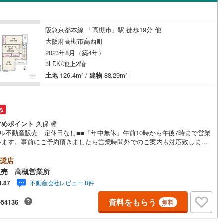
島根
岡山
広島
山口
阪線
(
0
)
近鉄長野線
(
0
)
)
下田部町
(
3
)
（
0
）
バリアフリー住宅
（
0
）
はんな線
(
0
)
中区
近鉄西信貴ケーブル
(
64
)
(
0
)
香川
愛媛
高知
阪急京都本線 「高槻市」駅 徒歩19分 他
竹の内町
(
6
)
け
（
0
）
平屋・1階建て
（
0
）
保存した条件を見る
大阪府高槻市高西町
線
(
0
)
京阪中之島線
(
0
)
南区
(
21
)
2023年8月（築4年）
塚脇
(
1
)
ルーム（納戸）
（
0
）
佐賀
長崎
熊本
大分
線
(
0
)
阪急神戸本線
(
0
)
0
)
3LDK/地上2階
(
8
)
寺谷町
(
5
)
土地
126.4m
/
建物
88.29m
2
2
線
(
0
)
阪神本線
(
0
)
(
9
)
豊中市
(
57
)
町
(
4
)
南平台
(
12
)
妙見線
(
0
)
南海線
(
0
)
駅が始発駅
（
0
）
海まで2km以内
（
0
）
この条件で検索する
この条件で検索する
この条件で検索する
この条件で検索する
この条件で検索する
この条件で検索する
市区町村以下を選択
市区町村を選択す
駅を選択する
1
)
泉大津市
(
12
)
柱本
(
2
)
る
川線
(
0
)
南海高野線
(
0
)
建ち方、日当たり
すめポイント
久保 瞳
4
)
守口市
(
61
)
)
東天川
(
1
)
ィル不動産販売 定休日なし■■『年中無休』午前10時から午後7時まで営業
軌道上町線
(
0
)
南海空港線
(
0
)
います。事前にご予約頂きましたら営業時間外でのご案内も対応致しま
以上
（
0
）
角地
（
0
）
4
)
八尾市
(
58
)
町
(
6
)
日向町
(
1
)
ご相談下さい。■Yahoo！不動産キャンペーン対象店舗です。当店で物件を
線
(
0
)
OsakaMetroニュートラム
(
0
)
るとPayPayボーナスライトがもらえる「Yahoo！不動産物件ご成約キャ
奨店
1
）
(
65
)
寝屋川市
(
103
)
番町
(
2
)
前島
(
3
)
ーン」の対象になります。「資料をもらう」「見学予約をする」ボタンか
公園都市モノレール
(
0
)
北大阪急行電鉄
(
0
)
販売 高槻営業所
い合わせください。※必ずYahoo！JAPAN IDでログインしてください。※
8
)
大東市
(
42
)
不動産会社レビュー 8件
4.87
)
緑が丘
(
3
)
Payボーナスは出金と譲渡はできません。※PayPay公式ストアでも利用可能
。【平日・土日祝日営業！即日ご対応可能】■現地案内会でお好きな物件の
7
)
柏原市
(
36
)
資料をもらう
-54136
無料
)
宮之川原
(
1
)
可能！『年中無休』午前10時から午後7時まで営業しています。《所要時間
ダイニング15畳以上
ージ》お客様の予定に合わせたプランでお打合せ可能です。1.資金計画:約3
5
)
摂津市
(
39
)
.物件のご提案:約30分～60分3.物件のご案内:約30分（1件あたり）初来店の