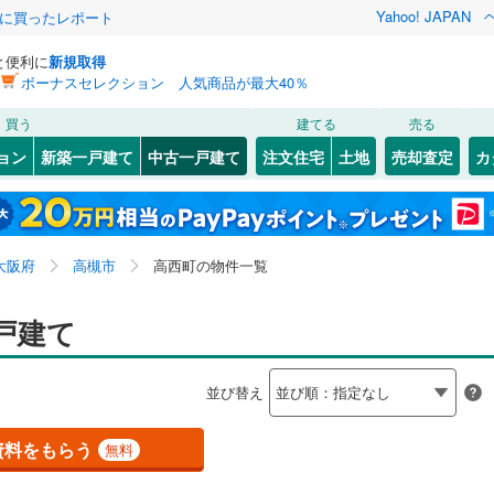
Yahoo! JAPAN
際に買ったレポート
と便利に
新規取得
ボーナスセレクション 人気商品が最大40％
検索条件を保存しました
買う
建てる
売る
（JR西日本）
(
1
)
関西本線（JR西日本）
(
0
)
リノベーション
ョン
新築一戸建て
中古一戸建て
注文住宅
土地
売却査定
カ
この検索条件の新着物件通知は、
マイページ
から設定できます。
福知山線
(
0
)
ション・リフォーム
築古・築30年以上
（
0
）
2
(
1
)
)
福島区
芥川町
(
(
13
1
)
)
岩手
宮城
秋田
山形
関西空港線
(
0
)
(
)
31
)
東淀川区
安満新町
(
(
69
1
)
)
大阪府、高槻市、高西町
神奈川
埼玉
千葉
茨城
東線
(
0
)
東海道新幹線
(
0
)
大阪府
高槻市
高西町の物件一覧
3
(
10
)
)
北区
大冠町
(
8
(
)
3
)
0
)
）
大正区
梶原
オール電化
(
1
(
)
30
)
（
0
）
長野
富山
石川
福井
戸建て
etro長堀鶴見緑地線
(
0
)
OsakaMetro今里筋線
(
0
)
検索条件を保存する
台以上
3
)
（
0
）
城東区
川西町
ビルトインガレージ
(
(
38
1
)
)
（
0
）
tro谷町線
(
0
)
OsakaMetro四つ橋線
(
0
)
閉じる
閉じる
お気に入りリストを見る
お気に入りリストを見る
閉じる
閉じる
岐阜
静岡
三重
並び替え
タ付インターホン
(
)
4
)
天王寺区
北昭和台町
防犯カメラ
(
20
(
（
2
)
0
)
）
マイページ
tro千日前線
(
0
)
OsakaMetro堺筋線
(
0
)
兵庫
京都
滋賀
奈良
(
(
18
2
)
)
住吉区
高西町
(
(
31
1
)
)
資料をもらう
無料
線
(
0
)
近鉄奈良線
(
0
)
全体
7
)
住之江区
桜ケ丘北町
(
29
(
2
)
)