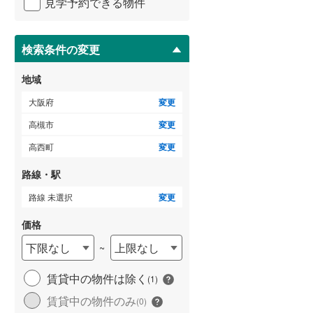
弥生が丘町
(
2
)
見学予約できる物件
ペ
ー
泉南市
(
41
)
清水台
(
1
)
ジ
に
検索条件の変更
大阪狭山市
(
19
)
花林苑
(
1
)
保
存
豊能郡豊能町
(
29
)
地域
す
る
泉南郡熊取町
(
29
)
大阪府
変更
高槻市
変更
南河内郡太子町
(
10
)
高西町
変更
路線・駅
路線 未選択
変更
価格
下限なし
上限なし
~
賃貸中の物件は除く
(
1
)
賃貸中の物件のみ
(
0
)