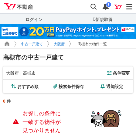
Yahoo!不動産
検索
通知
i
ログイン
ID新規取得
中古一戸建て
大阪府
高槻市の物件一覧
高槻市の中古一戸建て
大阪府｜高槻市
条件変更
おすすめ順
検索条件保存
通知設定
0
件
お探しの条件に
一致する物件が
見つかりません