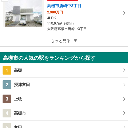
高槻市唐崎中3丁目
2,980万円
4LDK
110.97m
（登記）
2
大阪府高槻市唐崎中3丁目
5
もっと見る
成約でもらえる
高槻市花林苑
3,898万円
高槻市の人気の駅をランキングから探す
4LDK
108.6m
（登記）
2
1
高槻
大阪府高槻市花林苑
2
摂津富田
3
上牧
4
高槻市
5
富田