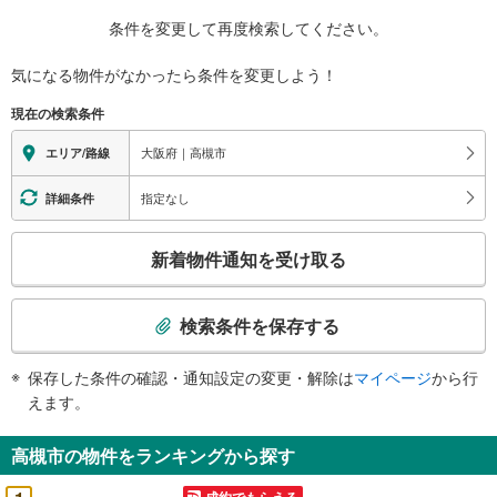
条件を変更して再度検索してください。
気になる物件がなかったら
条件を変更しよう！
現在の検索条件
大阪府｜高槻市
エリア/路線
指定なし
詳細条件
こ
新着物件通知を受け取る
の
検
索
検索条件を保存する
条
件
保存した条件の確認・通知設定の変更・解除は
マイページ
から行
で
えます。
通
知
高槻市の物件をランキングから探す
を
受
成約でもらえる