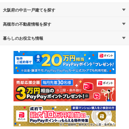
大阪府の中古一戸建てを探す
高槻市の不動産情報を探す
路線・駅から探す
地域から探す
暮らしのお役立ち情報
不動産・住宅
賃貸住宅
通勤・通学時間から探す
地図から探す
マンションカタログ
教えて！住まいの先生
新築マンション
中古マンション
新築一戸建て
中古一戸建て
注文住宅
土地
売却査定