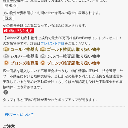
請求済
その物件が資料請求・お問い合わせ済みの場合に表示されます。
既読
その物件を既にご覧になっている場合に表示されます。
成約でもらえる
【Yahoo!不動産】物件ご成約で最大20万円相当PayPayポイントプレゼント！
の対象物件です。詳細は
プレゼント詳細
をご覧ください。
ゴールド推奨店
ゴールド推奨店 取り扱い物件
シルバー推奨店
シルバー推奨店 取り扱い物件
ブロンズ推奨店
ブロンズ推奨店 取り扱い物件
広告商品を購入している不動産会社のうち、物件情報の正確性、法令遵守、ヤ
フー不動産における成約実績等、当社所定の基準を満たした優良な店舗運営を
実践していると認めた不動産会社（もしくは当該認定を受けた不動産会社の取
扱物件）に表示されます。
タップすると用語の意味が書かれたポップアップが開きます。
PRマークについて
ご注意