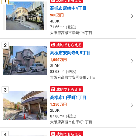
1
け
高槻市唐崎中4丁目
取
980万円
る
4LDK
・
71.66m
（登記）
2
条
大阪府高槻市唐崎中4丁目
件
を
2
成約でもらえる
マ
高槻市安岡寺町5丁目
イ
1,999万円
ペ
3LDK
ー
83.63m
（登記）
2
大阪府高槻市安岡寺町5丁目
ジ
に
3
成約でもらえる
保
高槻市山手町1丁目
存
す
1,250万円
2LDK
る
87.86m
（登記）
2
大阪府高槻市山手町1丁目
4
成約でもらえる