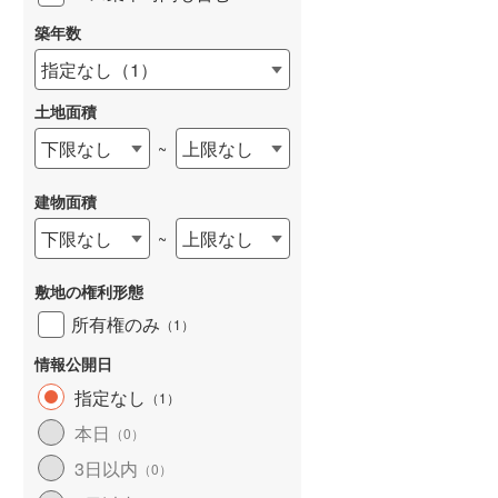
築年数
指定なし
（
1
）
土地面積
下限なし
上限なし
~
建物面積
下限なし
上限なし
~
敷地の権利形態
所有権のみ
（
1
）
情報公開日
指定なし
（
1
）
本日
（
0
）
3日以内
（
0
）