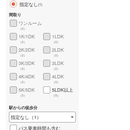
指定なし
(
1
)
間取り
ワンルーム
（
0
）
長期優良住宅
（
0
）
1K/1DK
1LDK
（
0
）
（
0
）
2K/2DK
2LDK
（
0
）
（
0
）
3K/3DK
3LDK
（
0
）
（
0
）
4K/4DK
4LDK
詳しく見る
（
0
）
（
0
）
5K/5DK
5LDK以上
（
0
）
（
1
）
駅からの徒歩分
指定なし
（
1
）
バス乗車時間も含む