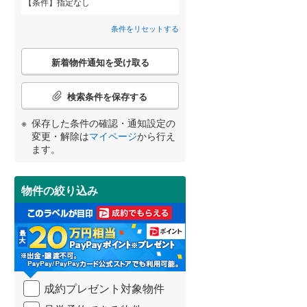
条件
指定なし
近鉄道明寺線
(
0
)
城西町
(
1
)
間取り変更可能
（
0
）
条件をリセットする
東区
京阪本線
(
47
(
)
0
)
千代田町
(
2
)
3階建て以上
（
0
）
こ
阪急京都本線
(
0
)
北区
(
25
)
新着物件通知を受け取る
の
津之江北町
(
3
)
宮崎
鹿児島
沖縄
検
阪急宝塚本線
(
0
)
索
検索条件を保存する
富田町
(
4
)
条
阪神なんば線
(
0
)
件
池田市
(
32
)
保存した条件の確認・通知設定の
西町
(
1
)
で
南海高師浜線
(
0
)
小学校まで1km以内
（
0
）
変更・解除は
マイページ
から行え
通
する
る
高槻市
(
190
)
条件をリセットする
条件をリセットする
条件をリセットする
条件をリセットする
条件をリセットする
条件をリセットする
ます。
土室町
(
1
)
知
阪堺電気軌道阪堺線
(
0
)
を
枚方市
(
226
)
東城山町
(
4
)
南海汐見橋線
(
0
)
受
物件の絞り込み
南道路
（
0
）
け
泉佐野市
(
6
)
日吉台七番町
(
2
)
大阪モノレール線
(
0
)
取
る
河内長野市
(
65
)
真上町
(
3
)
水間鉄道
(
0
)
・
条
和泉市
(
26
)
南松原町
(
1
)
件
を
羽曳野市
(
89
)
宮野町
(
3
)
成約プレゼント対象物件
マ
イ
高石市
(
10
)