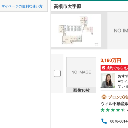
中国
鳥取
近鉄南大
高槻市大字原
マイページの便利な使い方
芝生町
(
2
吹き抜け
堺市
堺区
近鉄けい
(
36
)
四国
徳島
辻子
(
3
)
二世帯向
京阪交野
西区
(
51
)
塚原
(
2
)
サービス
九州・沖縄
福岡
阪急千里
美原区
(
4
津之江町
立地
阪急箕面
大阪府のそのほ
岸和田市
奈佐原元
能勢電鉄
最寄りの
かの地域
0
0
0
0
0
0
3,180万円
吹田市
(
4
該当物件
該当物件
該当物件
該当物件
該当物件
該当物件
件
件
件
件
件
件
野田
(
4
)
南海多奈
成約でもらえ
配置、向き、
貝塚市
(
2
大字原
(
1
おす
阪堺電気
■ウ
前道6m
茨木市
(
6
東五百住
てい
南海泉北
画像
10
枚
す。
平坦地
（
富田林市
日吉台六
す。
ブロンズ推
国際文化
しゃ
ウィル不動産
松原市
(
8
松川町
(
2
火曜日・水曜
LD
話が繋がりや
箕面市
(
4
で、何でも
宮田町
(
4
リビング
0078-6014
い、
（
1
）
門真市
(
8
管理シ