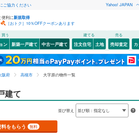
Yahoo! JAPAN
金にご協力ください
と便利に
新規取得
［おトク］10％OFFクーポンあります
検索条件を保存しました
買う
建てる
売る
（JR西日本）
(
1
)
関西本線（JR西日本）
(
0
)
リノベーション
ョン
新築一戸建て
中古一戸建て
注文住宅
土地
売却査定
カ
この検索条件の新着物件通知は、
マイページ
から設定できます。
福知山線
(
0
)
ション・リフォーム
築古・築30年以上
（
1
）
2
(
1
)
)
福島区
芥川町
(
(
13
1
)
)
岩手
宮城
秋田
山形
関西空港線
(
0
)
(
)
31
)
東淀川区
安満新町
(
(
70
1
)
)
大阪府、高槻市、大字原
神奈川
埼玉
千葉
茨城
東線
(
0
)
東海道新幹線
(
0
)
大阪府
高槻市
大字原の物件一覧
1
(
10
)
)
北区
大冠町
(
7
(
)
3
)
0
)
）
大正区
梶原
オール電化
(
2
(
)
30
)
（
0
）
長野
富山
石川
福井
戸建て
etro長堀鶴見緑地線
(
0
)
OsakaMetro今里筋線
(
0
)
検索条件を保存する
台以上
4
)
（
0
）
城東区
川西町
ビルトインガレージ
(
(
34
1
)
)
（
0
）
tro谷町線
(
0
)
OsakaMetro四つ橋線
(
0
)
閉じる
閉じる
お気に入りリストを見る
お気に入りリストを見る
閉じる
閉じる
岐阜
静岡
三重
並び替え
タ付インターホン
(
)
4
)
天王寺区
北昭和台町
防犯カメラ
(
20
(
（
3
)
0
)
）
マイページ
tro千日前線
(
0
)
OsakaMetro堺筋線
(
0
)
兵庫
京都
滋賀
奈良
(
(
18
2
)
)
住吉区
高西町
(
(
32
1
)
)
資料をもらう
無料
線
(
0
)
近鉄奈良線
(
0
)
全体
6
)
住之江区
桜ケ丘北町
(
29
(
2
)
)