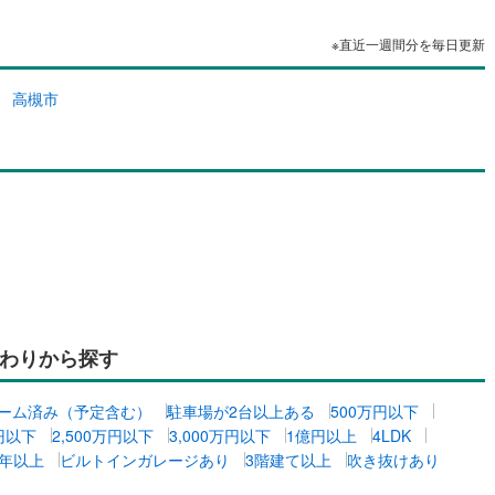
※直近一週間分を毎日更新
高槻市
わりから探す
ーム済み（予定含む）
駐車場が2台以上ある
500万円以下
万円以下
2,500万円以下
3,000万円以下
1億円以上
4LDK
0年以上
ビルトインガレージあり
3階建て以上
吹き抜けあり