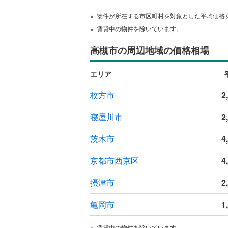
ウッドデ
物件が所在する市区町村を対象とした平均価格
賃貸中の物件を除いています。
構造・規模・
高槻市の周辺地域の価格相場
耐震、免
（
0
）
エリア
オンライン対
枚方市
2
オンライ
寝屋川市
2
茨木市
4
オンライ
京都市西京区
4
摂津市
2
亀岡市
1
賃貸中の物件を除いています。