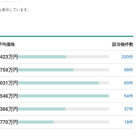
ッキあり
（
0
）
を表示しています。
施工・品質・工法関連
震、制震構造
住宅性能評価付き
（
0
）
平均価格
該当物件数
応
,423万円
220件
ン内見(相談)可
（
1
）
IT重説可
（
1
）
,759万円
99件
,031万円
60件
ン対応とは？
,546万円
54件
,366万円
37件
,770万円
18件