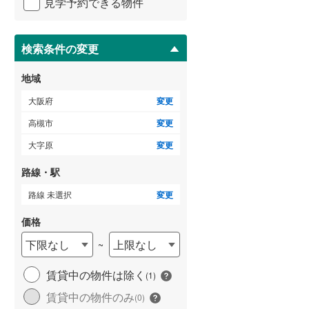
弥生が丘町
(
2
)
見学予約できる物件
ペ
ー
泉南市
(
41
)
清水台
(
1
)
ジ
に
検索条件の変更
大阪狭山市
(
20
)
花林苑
(
1
)
保
存
豊能郡豊能町
(
29
)
地域
す
る
泉南郡熊取町
(
28
)
大阪府
変更
高槻市
変更
南河内郡太子町
(
10
)
大字原
変更
路線・駅
路線 未選択
変更
価格
下限なし
上限なし
~
賃貸中の物件は除く
(
1
)
賃貸中の物件のみ
(
0
)