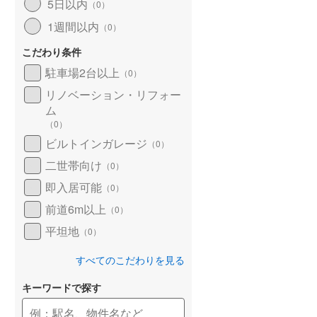
5日以内
（
0
）
1週間以内
（
0
）
こだわり条件
駐車場2台以上
（
0
）
リノベーション・リフォー
ム
（
0
）
ビルトインガレージ
（
0
）
二世帯向け
（
0
）
即入居可能
（
0
）
前道6m以上
（
0
）
平坦地
（
0
）
すべてのこだわりを見る
キーワードで探す