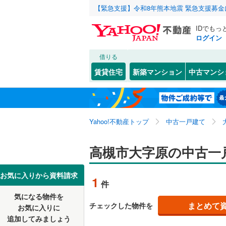
【緊急支援】令和8年熊本地震 緊急支援募
IDでもっ
ログイン
借りる
北海道
JR
北海道
東海道本線
こだわり条件
リフォーム、
賃貸住宅
新築マンション
中古マンシ
桜島線
(
0
)
リノベー
大阪市
都島区
赤大路町
(
1
東北
青森
（
0
）
阪和線
(
0
)
西淀川区
明野町
(
3
関東
東京
おおさか
Yahoo!不動産トップ
中古一戸建て
設備
淀川区
安岡寺町
(
5
港区
岡本町
床暖房
(
17
(
（
3
)
信越・北陸
新潟
地下鉄
高槻市大字原の中古一
OsakaM
東成区
川添
駐車場2
(
3
(
)
2
OsakaMe
東海
愛知
お気に入りから資料請求
1
件
中央区
北大樋町
ＴＶモニ
(
2
OsakaMe
気になる物件を
（
0
）
近畿
大阪
阿倍野区
郡家本町
まとめて
チェックした物件を
お気に入りに
私鉄・その他
近鉄大阪
追加してみましょう
間取り、居室
西成区
栄町
(
2
(
)
5