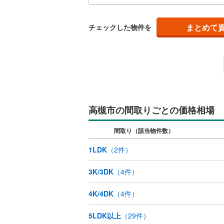
柳川町
(
3
■物
藤井寺市
す！
淀の原町
キッチン
いま
まとめて
チェックした物件を
四條畷市
高見台
(
3
独立型キ
阪南市
(
4
販売、価格、
豊能郡能
即入居可
泉南郡田
高槻市の間取りごとの価格相場
浴室
南河内郡
間取り（該当物件数）
浴室乾燥
1LDK
（
2
件）
収納
3K/3DK
（
4
件）
ウォーク
（
0
）
4K/4DK
（
4
件）
バルコニー、
5LDK以上
（
29
件）