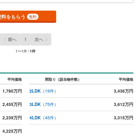
)
山手町
(
1
)
件管理システムを使えば、ネットに掲載されていない物件のご紹介ができま
(
43
)
東大阪市
(
286
)
 ■弊社は阪神間北摂に12店舗（神戸市～高槻市・島本町・大阪市）がござ
(
12
)
若松町
(
2
)
す。全域にて物件のご紹介・ご案内が可能です。
資料をもらう
無料
(
32
)
交野市
(
28
)
)
美しが丘
(
1
)
ッチン
（
0
）
対面キッチン
（
0
）
3
)
三島郡島本町
(
5
)
前へ
1
次へ
契約、入居関連など
勢町
(
2
)
泉北郡忠岡町
(
4
)
1
〜
1
件 /
1
件
能
（
0
）
尻町
(
1
)
泉南郡岬町
(
17
)
河南町
(
8
)
南河内郡千早赤阪村
(
5
)
平均価格
間取り（該当物件数）
平均価格
機あり
（
0
）
1,780万円
2LDK
（
19
件）
3,436万円
2,455万円
3LDK
（
75
件）
3,612万円
インクローゼット
床下収納
（
0
）
2,239万円
4LDK
（
45
件）
3,315万円
庭
4,225万円