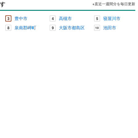
す
※直近一週間分を毎日更新
豊中市
高槻市
寝屋川市
3
4
5
泉南郡岬町
大阪市都島区
池田市
8
9
10