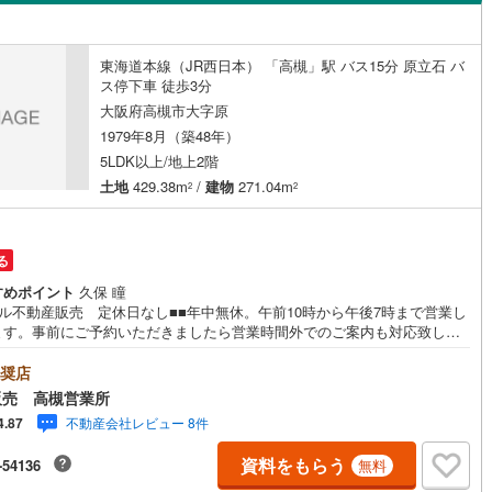
島根
岡山
広島
山口
阪線
(
0
)
近鉄長野線
(
0
)
)
下田部町
(
3
)
（
0
）
バリアフリー住宅
（
0
）
はんな線
(
0
)
中区
近鉄西信貴ケーブル
(
63
)
(
0
)
香川
愛媛
高知
東海道本線（JR西日本） 「高槻」駅 バス15分 原立石 バ
竹の内町
(
6
)
け
（
0
）
平屋・1階建て
（
0
）
保存した条件を見る
ス停下車 徒歩3分
線
(
0
)
京阪中之島線
(
0
)
南区
(
21
)
大阪府高槻市大字原
塚脇
(
1
)
ルーム（納戸）
（
0
）
佐賀
長崎
熊本
大分
線
(
0
)
阪急神戸本線
(
0
)
0
)
1979年8月（築48年）
(
8
)
寺谷町
(
5
)
5LDK以上/地上2階
線
(
0
)
阪神本線
(
0
)
土地
429.38m
/
建物
271.04m
2
2
(
10
)
豊中市
(
55
)
町
(
4
)
南平台
(
12
)
妙見線
(
0
)
南海線
(
0
)
駅が始発駅
（
0
）
海まで2km以内
（
0
）
この条件で検索する
この条件で検索する
この条件で検索する
この条件で検索する
この条件で検索する
この条件で検索する
市区町村以下を選択
市区町村を選択す
駅を選択する
1
)
泉大津市
(
12
)
柱本
(
2
)
川線
(
0
)
南海高野線
(
0
)
る
建ち方、日当たり
4
)
守口市
(
61
)
)
東天川
(
1
)
すめポイント
久保 瞳
軌道上町線
(
0
)
南海空港線
(
0
)
ィル不動産販売 定休日なし■■年中無休。午前10時から午後7時まで営業し
以上
（
0
）
角地
（
0
）
4
)
八尾市
(
56
)
町
(
6
)
日向町
(
1
)
ます。事前にご予約いただきましたら営業時間外でのご案内も対応致しま
線
(
0
)
OsakaMetroニュートラム
(
0
)
ご相談ください。 【弊社の特徴】 ■店舗裏手に駐車場をご用意しておりま
0
）
(
65
)
寝屋川市
(
103
)
番町
(
2
)
前島
(
3
)
ご利用ください。 ■キッズスペースもございます。小さなお子様がいらっ
奨店
公園都市モノレール
(
0
)
北大阪急行電鉄
(
0
)
るご家庭もお気軽にご来場ください！ 【営業日】定休日はございません。
販売 高槻営業所
0
)
大東市
(
43
)
)
緑が丘
(
3
)
日も営業しております。 【時間】10:00～19:00 ※左記時間はお電
不動産会社レビュー 8件
4.87
すくなっております。 ■リフォーム担当、ローン担当が居ますの
5
)
柏原市
(
36
)
気軽にご相談ください！ ■リフォーム担当と一緒に現地見学を行
)
宮之川原
(
1
)
ダイニング15畳以上
資料をもらう
-54136
無料
その場でリフォームのご提案等をさせていただきます！ ■弊社独自の物件
4
)
摂津市
(
39
)
ステム、Willing-Naviで、お客様にぴったりの物件のご紹介が可能です！