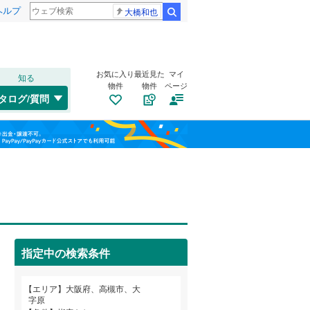
ヘルプ
大橋和也
検索
お気に入り
最近見た
マイ
知る
物件
物件
ページ
大阪環状線
(
0
)
タログ/質問
片町線
(
0
)
此花区
明田町
(
(
28
1
)
)
福島
東西線
(
0
)
旭区
天川新町
(
19
)
(
1
)
栃木
群馬
山梨
山陽新幹線
(
0
)
西区
大塚町
(
5
(
)
4
)
浪速区
唐崎中
トイレ２か所
(
(
7
4
)
)
（
0
）
OsakaMetro御堂筋線
(
0
)
鶴見区
上牧南駅前町
太陽光発電システム
(
25
)
(
2
)
（
0
）
OsakaMetro中央線
(
0
)
指定中の検索条件
生野区
郡家新町
(
47
(
4
)
)
和歌山
東住吉区
寿町
(
4
)
(
29
)
エリア
大阪府、高槻市、大
近鉄信貴線
(
0
)
字原
平野区
芝谷町
(
(
60
1
)
)