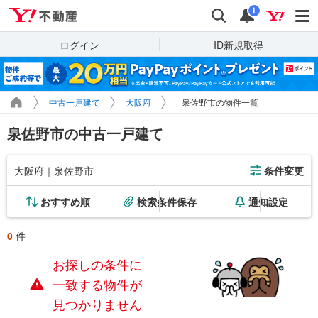
Yahoo!不動産
検索
通知
i
ログイン
ID新規取得
中古一戸建て
大阪府
泉佐野市の物件一覧
泉佐野市の中古一戸建て
大阪府｜泉佐野市
条件変更
おすすめ順
検索条件保存
通知設定
0
件
お探しの条件に
一致する物件が
見つかりません