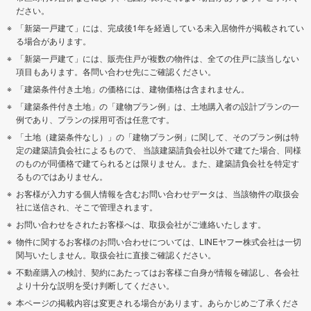
ださい。
「新築一戸建て」には、完成後1年を経過している未入居物件が掲載されてい
る場合があります。
「新築一戸建て」には、販売住戸が複数の物件は、全ての住戸に該当しない
項目もあります。各問い合わせ先にご確認ください。
「建築条件付き土地」の価格には、建物価格は含まれません。
「建築条件付き土地」の「建物プラン例」は、土地購入者の設計プランの一
例であり、プランの採用可否は任意です。
「土地（建築条件なし）」の「建物プラン例」に関して、そのプラン例は特
定の建築請負会社によるもので、 当該建築請負会社以外で建てた場合、同様
のものが同価格で建てられるとは限りません。また、建築請負会社を特定す
るものではありません。
お客様が入力する個人情報を含むお問い合わせデータは、当該物件の取扱会
社に送信され、そこで管理されます。
お問い合わせをされたお客様へは、取扱会社がご連絡いたします。
物件に関するお客様のお問い合わせについては、LINEヤフー株式会社は一切
関与いたしません。取扱会社に直接ご確認ください。
不動産購入の検討、契約にあたってはお客様ご自身が情報を確認し、各会社
より十分な説明を受け判断してください。
本ページの掲載内容は変更される場合があります。あらかじめご了承くださ