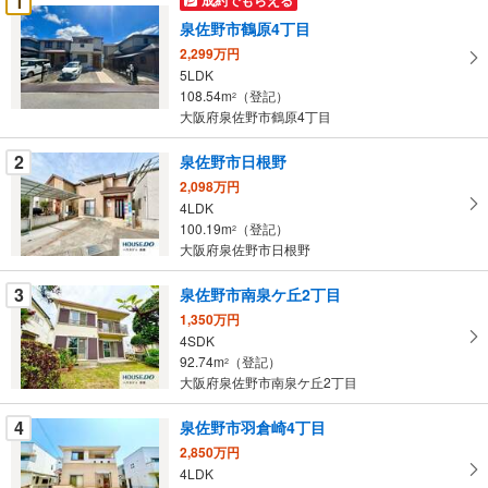
1
け
泉佐野市鶴原4丁目
取
2,299万円
る
5LDK
・
108.54m
（登記）
2
条
大阪府泉佐野市鶴原4丁目
件
を
2
泉佐野市日根野
マ
2,098万円
イ
4LDK
100.19m
（登記）
ペ
2
大阪府泉佐野市日根野
ー
ジ
3
泉佐野市南泉ケ丘2丁目
に
1,350万円
保
4SDK
存
92.74m
（登記）
2
す
大阪府泉佐野市南泉ケ丘2丁目
る
4
泉佐野市羽倉崎4丁目
2,850万円
4LDK