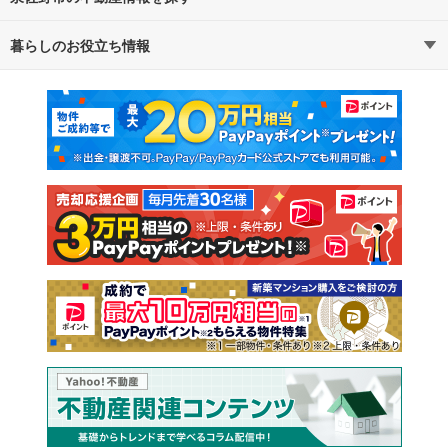
暮らしのお役立ち情報
不動産・住宅
賃貸住宅
通勤・通学時間から探す
地図から探す
マンションカタログ
教えて！住まいの先生
新築マンション
中古マンション
新築一戸建て
中古一戸建て
注文住宅
土地
売却査定