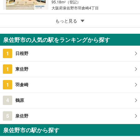
95.18m
（登記）
2
大阪府泉佐野市羽倉崎4丁目
5
泉佐野市鶴原
もっと見る
1,588万円
3LDK
泉佐野市の人気の駅をランキングから探す
83.22m
（登記）
2
大阪府泉佐野市鶴原
1
日根野
1
東佐野
1
羽倉崎
4
鶴原
5
泉佐野
泉佐野市の駅から探す