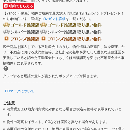
その物件を既にご覧になっている場合に表示されます。
成約でもらえる
【Yahoo!不動産】物件ご成約で最大20万円相当PayPayポイントプレゼント！
の対象物件です。詳細は
プレゼント詳細
をご覧ください。
ゴールド推奨店
ゴールド推奨店 取り扱い物件
シルバー推奨店
シルバー推奨店 取り扱い物件
ブロンズ推奨店
ブロンズ推奨店 取り扱い物件
広告商品を購入している不動産会社のうち、物件情報の正確性、法令遵守、ヤ
フー不動産における成約実績等、当社所定の基準を満たした優良な店舗運営を
実践していると認めた不動産会社（もしくは当該認定を受けた不動産会社の取
扱物件）に表示されます。
タップすると用語の意味が書かれたポップアップが開きます。
PRマークについて
ご注意
消費税および地方消費税の対象となる場合は税込み価格が表示されていま
す。
物件の写真やイラスト、CGなどは実際と異なる場合があります。
市区町村の合併などにより、地図が表示されない場合があります。ご了承く