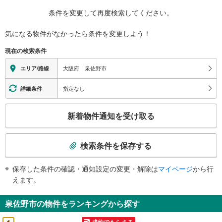
条件を変更して再度検索してください。
気になる物件がなかったら
条件を変更しよう！
現在の検索条件
大阪府｜泉佐野市
エリア/路線
指定なし
詳細条件
こ
新着物件通知を受け取る
の
検
索
検索条件を保存する
条
件
保存した条件の確認・通知設定の変更・解除は
マイページ
から行
で
えます。
通
知
泉佐野市の物件をランキングから探す
を
受
成約でもらえる