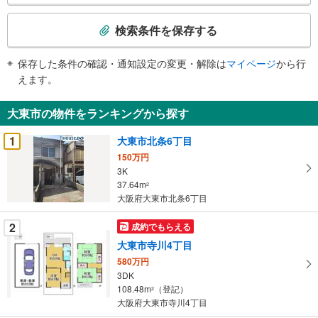
検
索
検索条件を保存する
条
件
保存した条件の確認・通知設定の変更・解除は
マイページ
から行
で
えます。
通
知
大東市の物件をランキングから探す
を
受
1
大東市北条6丁目
け
150万円
取
3K
る
37.64m
2
・
大阪府大東市北条6丁目
条
2
成約でもらえる
件
を
大東市寺川4丁目
マ
580万円
イ
3DK
108.48m
（登記）
ペ
2
大阪府大東市寺川4丁目
ー