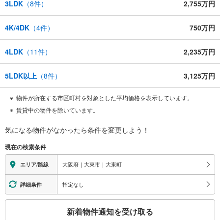
3LDK
（
8
件）
2,755万円
4K/4DK
（
4
件）
750万円
4LDK
（
11
件）
2,235万円
5LDK以上
（
8
件）
3,125万円
物件が所在する市区町村を対象とした平均価格を表示しています。
賃貸中の物件を除いています。
気になる物件がなかったら
条件を変更しよう！
現在の検索条件
大阪府｜大東市｜大東町
エリア/路線
指定なし
詳細条件
こ
新着物件通知を受け取る
の