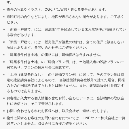
す。
物件の写真やイラスト、CGなどは実際と異なる場合があります。
市区町村の合併などにより、地図が表示されない場合があります。ご了承く
ださい。
「新築一戸建て」には、完成後1年を経過している未入居物件が掲載されてい
る場合があります。
「新築一戸建て」には、販売住戸が複数の物件は、全ての住戸に該当しない
項目もあります。各問い合わせ先にご確認ください。
「建築条件付き土地」の価格には、建物価格は含まれません。
「建築条件付き土地」の「建物プラン例」は、土地購入者の設計プランの一
例であり、プランの採用可否は任意です。
「土地（建築条件なし）」の「建物プラン例」に関して、そのプラン例は特
定の建築請負会社によるもので、 当該建築請負会社以外で建てた場合、同様
のものが同価格で建てられるとは限りません。また、建築請負会社を特定す
るものではありません。
お客様が入力する個人情報を含むお問い合わせデータは、当該物件の取扱会
社に送信され、そこで管理されます。
お問い合わせをされたお客様へは、取扱会社がご連絡いたします。
物件に関するお客様のお問い合わせについては、LINEヤフー株式会社は一切
関与いたしません。取扱会社に直接ご確認ください。