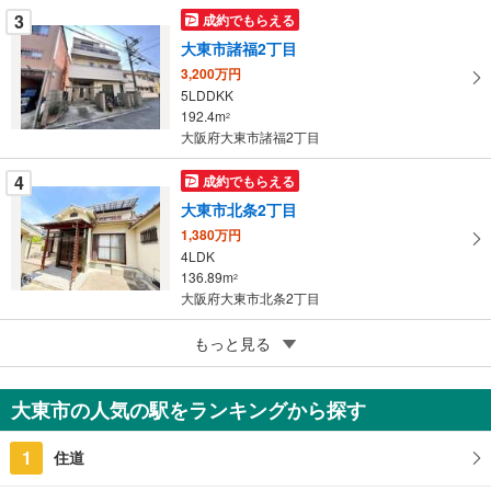
ジ
3
成約でもらえる
に
大東市諸福2丁目
保
3,200万円
存
5LDDKK
す
192.4m
2
る
大阪府大東市諸福2丁目
4
成約でもらえる
大東市北条2丁目
1,380万円
4LDK
136.89m
2
大阪府大東市北条2丁目
5
もっと見る
成約でもらえる
大東市野崎3丁目
2,980万円
大東市の人気の駅をランキングから探す
7LDK
178.06m
2
1
住道
大阪府大東市野崎3丁目