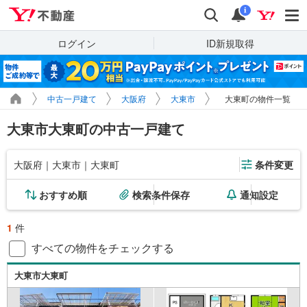
Yahoo!不動産
検索
通知
i
ログイン
ID新規取得
中古一戸建て
大阪府
大東市
大東町の物件一覧
大東市大東町の中古一戸建て
大阪府｜大東市｜大東町
条件変更
おすすめ順
検索条件保存
通知設定
1
件
すべての物件をチェックする
大東市大東町