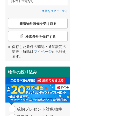
条件
指定なし
近鉄道明寺線
(
0
)
下馬伏町
(
1
)
間取り変更可能
（
0
）
条件をリセットする
東区
京阪本線
(
47
(
)
7
)
三ツ島
(
6
)
3階建て以上
（
6
）
こ
阪急京都本線
(
0
)
北区
(
25
)
新着物件通知を受け取る
の
宮崎
鹿児島
沖縄
検
阪急宝塚本線
(
0
)
索
検索条件を保存する
条
阪神なんば線
(
0
)
件
池田市
(
32
)
保存した条件の確認・通知設定の
で
南海高師浜線
(
0
)
小学校まで1km以内
（
4
）
変更・解除は
マイページ
から行え
通
する
る
高槻市
(
190
)
条件をリセットする
条件をリセットする
条件をリセットする
条件をリセットする
条件をリセットする
条件をリセットする
ます。
知
阪堺電気軌道阪堺線
(
0
)
を
枚方市
(
226
)
南海汐見橋線
(
0
)
受
物件の絞り込み
南道路
（
1
）
け
泉佐野市
(
6
)
大阪モノレール線
(
0
)
取
る
河内長野市
(
65
)
水間鉄道
(
0
)
・
条
和泉市
(
26
)
件
を
羽曳野市
(
89
)
成約プレゼント対象物件
マ
イ
高石市
(
10
)