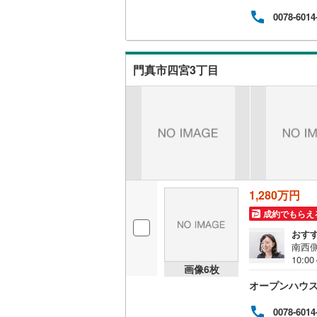
ご案
可能
0078-6014
す。
シー
宅ロ
迎で
門真市四宮3丁目
える
件:
ディ
1,280万円
成約でもらえ
おす
南西
10:
画像
6
枚
ひお
オープンハウ
（無
が可
定休
0078-6014