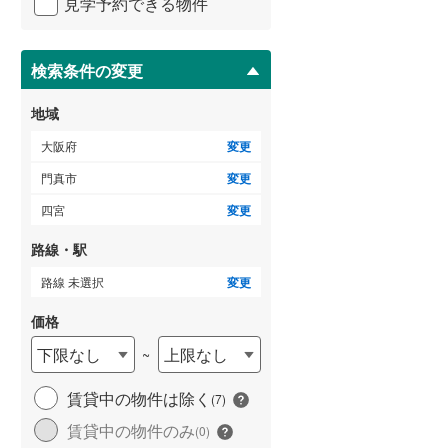
見学予約できる物件
ペ
ー
泉南市
(
41
)
ジ
に
検索条件の変更
大阪狭山市
(
20
)
保
存
豊能郡豊能町
(
29
)
地域
す
る
泉南郡熊取町
(
28
)
大阪府
変更
門真市
変更
南河内郡太子町
(
10
)
四宮
変更
路線・駅
路線 未選択
変更
価格
下限なし
上限なし
~
賃貸中の物件は除く
(
7
)
賃貸中の物件のみ
(
0
)