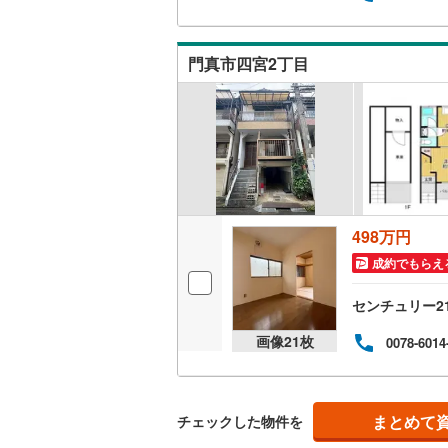
車で
のご
ン・
門真市四宮2丁目
す！
物件
社の
ベロ
498万円
成約でもらえ
センチュリー2
画像
21
枚
0078-6014
まとめて
チェックした物件を