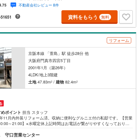
第五中学校まで徒歩約10分 弊社が選ばれる理由 1.お金の扱い方のプロ、
不動産会社レビュー 8件
4.75
イナンシャルプランナーが資金計画をサポート！2.買い替えなどにも対応
る売却専門チームあり！3.たくさんの銀行と繋がりがあるため、最も低金
資料をもらう
-51651
無料
なるように審査が可能！4.物件のお引渡し後に必要になったお家のリフォ
も弊社のリフォームプランナーがご提案！5.定期的にご連絡を繋ぎ、有事
に迅速にサポートいたします弊社は専門家同士が連携をとっているため、
多くの知見がございます。お気軽にお問合せください！
リフォーム
京阪本線 「萱島」駅 徒歩28分 他
大阪府門真市四宮5丁目
2001年1月（築26年）
4LDK/地上3階建
土地
47.83m
/
建物
82.4m
2
2
る
すめポイント
担当 スタッフ
7年11月内外装リフォーム済。収納に便利なグルニエ付の私邸です。【営業
10:00～21:00】※水曜定休上記時間はお電話が繋がりやすくなっておりま
ぜひお気軽にご連絡ください！現地を見学される場合は「室内・現地を見
ス 守口営業センター
る（無料）」ボタンよりご希望の日時をご記入いただけますとスムーズに