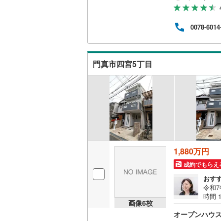
5分・
ファ
でき
0078-6014
利に
ーム
の際
より
門真市四宮5丁目
1,880万円
成約でもらえ
おす
令和
時間 
画像
6
枚
す。
オープンハウ
学す