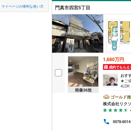
中国
鳥取
近鉄南大
マイページの便利な使い方
門真市四宮5丁目
北岸和田
吹き抜け
堺市
堺区
近鉄けい
(
36
)
四国
徳島
島頭
(
5
)
二世帯向
京阪交野
西区
(
51
)
サービス
九州・沖縄
福岡
阪急千里
美原区
(
4
立地
阪急箕面
大阪府のそのほ
岸和田市
能勢電鉄
最寄りの
かの地域
1,680万円
0
0
0
0
0
0
吹田市
(
4
該当物件
該当物件
該当物件
該当物件
該当物件
該当物件
件
件
件
件
件
件
成約でもらえ
南海多奈
配置、向き、
貝塚市
(
2
おす
阪堺電気
★ご
前道6m
茨木市
(
6
4LD
南海泉北
画像
36
枚
駐車場
平坦地
（
富田林市
内可
ゴールド推
国際文化
水曜
株式会社リク
未掲
松原市
(
8
LD
の学
い他
箕面市
(
4
リビング
0078-6014
能リ
相談
（
3
）
門真市
(
8