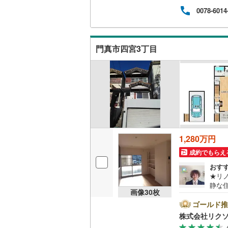
てご
ウッドデ
0078-6014
ロー
ご提
ンと
構造・規模・
よる
門真市四宮3丁目
耐震、免
（
0
）
オンライン対
オンライ
1,280万円
オンライ
成約でもらえ
おす
★リ
静な
画像
30
枚
業時間
合せ
ゴールド推
LI
株式会社リク
に多