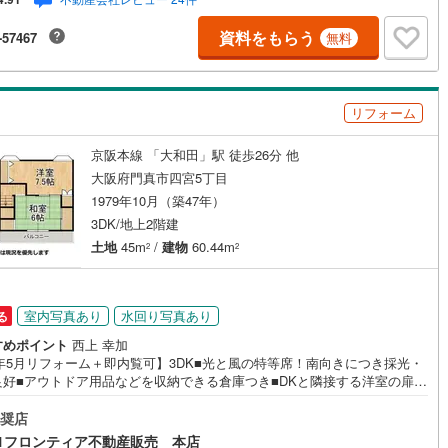
クソラ住宅販売」で検索！是非ご覧ください他の気になる物件・他不動産
・他サイトの掲載物件もまとめてご案内可能リフォームやリノベーション
資料をもらう
-57467
無料
もあわせてご相談下さい【住宅ローン無料相談会 随時開催中】〇お客様
件にベストな住宅ローン商品のご提案〇住宅ローンの金利や優遇率、審査
などを詳しくご説明〇住宅ローンとリフォームローンの一体型商品もご提
仕事や収入・現在過去の借入による住宅ローンへの問題解決是非とも弊社
リフォーム
問合せ下さい
京阪本線 「大和田」駅 徒歩26分 他
大阪府門真市四宮5丁目
1979年10月（築47年）
3DK/地上2階建
土地
45m
/
建物
60.44m
2
2
室内写真あり
水回り写真あり
る
すめポイント
西上 幸加
8年5月リフォーム＋即内覧可】3DK■光と風の特等席！南向きにつき採光・
良好■アウトドア用品などを収納できる倉庫つき■DKと隣接する洋室の扉を
れば12帖の大空間に！ 特徴・2階の主寝室は、7.5帖の広々空間！・2階
、寝室にも客間にも利用可能な和室がございます。・ライフ門真店まで徒
奨店
1分で、毎日のお買い物にも便利な立地です。 立地・四宮小学校まで徒歩約
1フロンティア不動産販売 本店