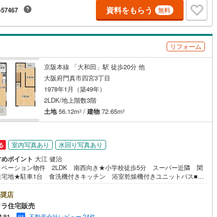
案内可能リフォームやリノベーションの事もあわせてご相談下さい【住宅
資料をもらう
ッキあり
（
0
）
-57467
無料
ン無料相談会 随時開催中】〇お客様の条件にベストな住宅ローン商品の
案〇住宅ローンの金利や優遇率、審査基準などを詳しくご説明〇住宅ロー
リフォームローンの一体型商品もご提案〇仕事や収入・現在過去の借入に
施工・品質・工法関連
住宅ローンへの問題解決是非ともお問合せ下さい
リフォーム
震、制震構造
住宅性能評価付き
（
0
）
京阪本線 「大和田」駅 徒歩20分 他
大阪府門真市四宮3丁目
1978年1月（築49年）
応
2LDK/地上階数3階
ン内見(相談)可
（
3
）
IT重説可
（
3
）
土地
56.12m
/
建物
72.65m
2
2
ン対応とは？
室内写真あり
水回り写真あり
る
すめポイント
大江 健治
ノベーション物件 2LDK 南西向き★小学校徒歩5分 スーパー近隣 閑
住宅地★駐車1台 食洗機付きキッチン 浴室乾燥機付きユニットバス■営
 9:30～20:00 ■即日案内可能！※当日・翌日のご案内はお電話でのお問
がスムーズ■定休日 毎週水曜日 夏季 年末年始◇弊社ホームページより
奨店
NEでのお問合せも好評！◇不動産情報サイト未掲載物件、弊社ホームページ
ソラ住宅販売
数掲載！◇学校区物件検索も充実！ご希望の学校区での物件探しに便利！
不動産会社レビュー 24件
4.91