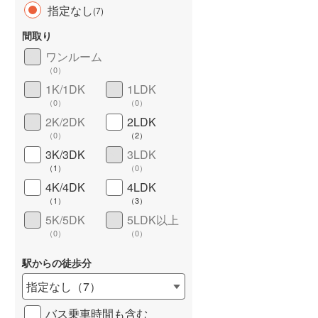
指定なし
(
7
)
間取り
ワンルーム
（
0
）
長期優良住宅
（
0
）
1K/1DK
1LDK
（
0
）
（
0
）
2K/2DK
2LDK
（
0
）
（
2
）
3K/3DK
3LDK
（
1
）
（
0
）
4K/4DK
4LDK
詳しく見る
（
1
）
（
3
）
5K/5DK
5LDK以上
（
0
）
（
0
）
駅からの徒歩分
指定なし
（
7
）
バス乗車時間も含む