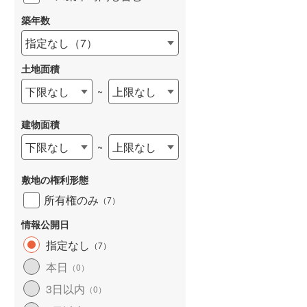
築年数
指定なし
（
7
）
土地面積
下限なし
上限なし
~
建物面積
下限なし
上限なし
~
敷地の権利形態
所有権のみ
（
7
）
情報公開日
指定なし
（
7
）
本日
（
0
）
3日以内
（
0
）