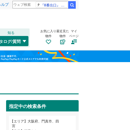
ヘルプ
『8番出口』 金ロー
検索
お気に入り
最近見た
マイ
知る
物件
物件
ページ
大阪環状線
(
0
)
タログ/質問
片町線
(
3
)
此花区
大池町
(
(
28
6
)
)
福島
東西線
(
0
)
旭区
寿町
(
(
19
1
)
)
栃木
群馬
山梨
山陽新幹線
(
0
)
西区
千石東町
(
5
)
(
1
)
浪速区
深田町
トイレ２か所
(
(
7
1
)
)
（
0
）
OsakaMetro御堂筋線
(
0
)
鶴見区
南野口町
太陽光発電システム
(
25
(
5
)
)
（
0
）
OsakaMetro中央線
(
0
)
指定中の検索条件
生野区
東田町
(
(
46
1
)
)
和歌山
東住吉区
五月田町
(
(
29
2
)
)
エリア
大阪府、門真市、四
近鉄信貴線
(
0
)
宮
平野区
岸和田
(
(
60
8
)
)