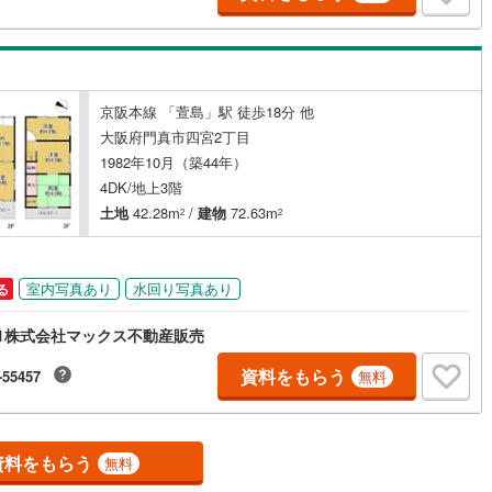
ご自宅や最寄り駅等、ご指定の場所まで送迎します。・チャイルドシート
用意ございます。◎個別FP相談会 無料物件のご紹介だけでなく住宅ロー
資金のご相談、まずは家探しについて話を聞きたいという方も大歓迎で
年間8000棟以上の限定物件を発表しているオープンハウスだから出会える
が多数ございます。ぜひお気軽にご連絡・ご相談ください！※限定物件:当
み、もしくは当社を含めた数社でのみご紹介可能なオープンハウス・ディ
京阪本線 「萱島」駅 徒歩18分 他
ップメントの物件
大阪府門真市四宮2丁目
1982年10月（築44年）
4DK/地上3階
土地
42.28m
/
建物
72.63m
2
2
室内写真あり
水回り写真あり
る
1株式会社マックス不動産販売
資料をもらう
-55457
無料
資料をもらう
無料