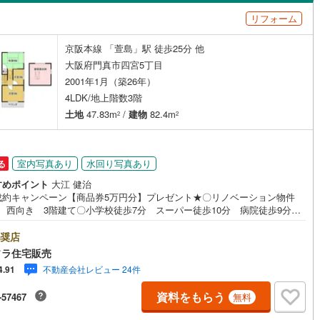
島根
岡山
広島
山口
阪線
(
0
)
近鉄長野線
(
0
)
リフォーム
(
3
)
巣本町
(
2
)
（
0
）
バリアフリー住宅
（
1
）
はんな線
(
0
)
中区
近鉄西信貴ケーブル
(
63
)
(
0
)
香川
愛媛
高知
京阪本線 「萱島」駅 徒歩25分 他
四宮
(
7
)
け
（
0
）
平屋・1階建て
（
0
）
保存した条件を見る
線
(
0
)
京阪中之島線
(
0
)
南区
(
21
)
大阪府門真市四宮5丁目
ルーム（納戸）
（
0
）
佐賀
長崎
熊本
大分
2001年1月（築26年）
線
(
0
)
阪急神戸本線
(
0
)
0
)
4LDK/地上階数3階
線
(
0
)
阪神本線
(
0
)
土地
47.83m
/
建物
82.4m
2
2
(
10
)
豊中市
(
55
)
妙見線
(
0
)
南海線
(
0
)
駅が始発駅
（
0
）
海まで2km以内
（
0
）
この条件で検索する
この条件で検索する
この条件で検索する
この条件で検索する
この条件で検索する
この条件で検索する
市区町村以下を選択
市区町村を選択す
駅を選択する
1
)
泉大津市
(
12
)
室内写真あり
水回り写真あり
る
川線
(
0
)
南海高野線
(
0
)
建ち方、日当たり
4
)
守口市
(
61
)
すめポイント
大江 健治
軌道上町線
(
0
)
南海空港線
(
0
)
成約キャンペーン【商品券5万円分】プレゼント★〇リノベーション物件
以上
（
2
）
角地
（
1
）
4
)
八尾市
(
56
)
K 西向き 3階建て〇小学校徒歩7分 スーパー徒歩10分 病院徒歩9分〇
線
(
0
)
OsakaMetroニュートラム
(
0
)
 食洗機 追い焚き機能 屋根裏収納■営業時間 9:30～20:00 ■即日案
3
）
(
65
)
寝屋川市
(
103
)
能！※当日・翌日のご案内はお電話でのお問合せがスムーズ■定休日 毎週
奨店
公園都市モノレール
(
0
)
北大阪急行電鉄
(
0
)
日◇弊社ホームページよりLINEでのお問合せも好評！◇不動産情報サイト
ソラ住宅販売
載物件、弊社ホームページに多数掲載！◇学校区物件検索も充実！ご希望
0
)
大東市
(
43
)
不動産会社レビュー 24件
4.91
校区での物件探しに便利！「リクソラ住宅販売」で検索！是非ご覧くださ
の気になる物件・他不動産会社・他サイトの掲載物件もまとめてご案内可
6
)
柏原市
(
36
)
資料をもらう
ダイニング15畳以上
-57467
無料
フォームやリノベーションの事もあわせてご相談下さい【住宅ローン無料
会 随時開催中】〇お客様の条件にベストな住宅ローン商品のご提案〇住
4
)
摂津市
(
39
)