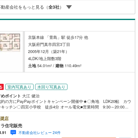
ーンの金利や優遇率、審査基準などを詳しくご説明〇住宅ローンとリフォ
不動産会社をもっと見る（
全
3
社
）
ローンの一体型商品もご提案〇仕事や収入・現在過去の借入による住宅ロ
(
43
)
東大阪市
(
286
)
への問題解決是非ともお問合せ下さい
(
32
)
交野市
(
28
)
ッチン
（
0
）
対面キッチン
（
1
）
3
)
三島郡島本町
(
5
)
京阪本線 「萱島」駅 徒歩17分 他
契約、入居関連など
大阪府門真市四宮3丁目
勢町
(
2
)
泉北郡忠岡町
(
4
)
2005年12月（築21年）
能
（
2
）
尻町
(
1
)
泉南郡岬町
(
17
)
4LDK/地上階数3階
土地
54.01m
/
建物
110.49m
2
2
河南町
(
8
)
南河内郡千早赤阪村
(
5
)
機あり
（
4
）
室内写真あり
水回り写真あり
る
すめポイント
大江 健治
約の方にPayPayポイントキャンペーン開催中★〇角地 LDK20帖 カウ
キッチン〇四宮小学校 徒歩4分 オール電化■営業時間 9:30～20:00 ■
インクローゼット
床下収納
（
1
）
案内可能！※当日・翌日のご案内はお電話でのお問合せがスムーズ■定休
毎週水曜日◇弊社ホームページよりLINEでのお問合せも好評！◇不動産情
奨店
イト未掲載物件、弊社ホームページに多数掲載！◇学校区物件検索も充
ソラ住宅販売
ご希望の学校区での物件探しに便利！「リクソラ住宅販売」で検索！是非
庭
不動産会社レビュー 24件
4.91
ください他の気になる物件・他不動産会社・他サイトの掲載物件もまとめ