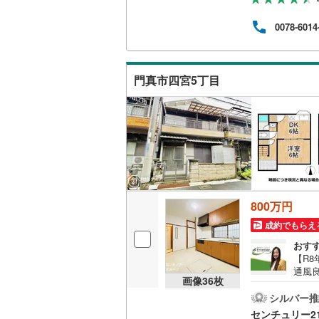
「リ
会社
0078-6014
の事
の条
基準
案〇
門真市四宮5丁目
にお
800万円
成約でもらえ
おす
【R
通風
画像
36
枚
開放す
には
シルバー推
歩1
センチュリー2