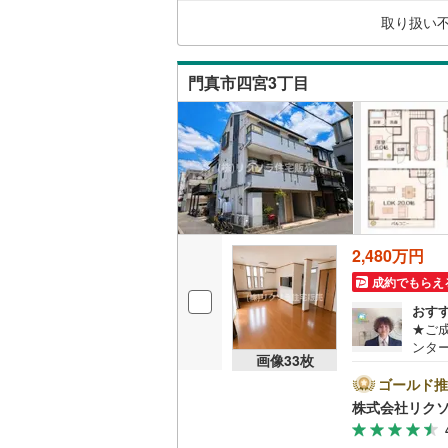
宅ロ
取り扱い
ーム
藤井寺市
キッチン
ーン
四條畷市
門真市四宮3丁目
独立型キ
阪南市
(
4
販売、価格、
豊能郡能
即入居可
泉南郡田
浴室
南河内郡
2,480万円
浴室乾燥
成約でもらえ
おす
収納
★ご成
ンター
ウォーク
画像
33
枚
即日
（
0
）
日 
ゴールド推
報サ
株式会社リク
実！
バルコニー、
ご覧