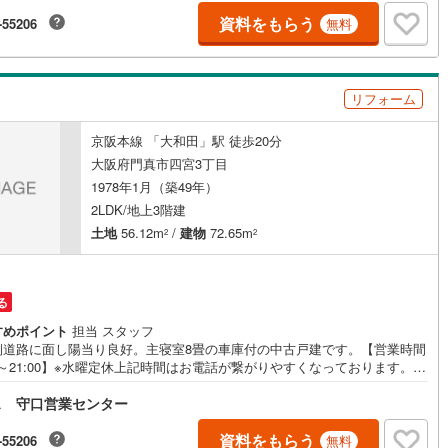
内が可能です。◎現地のご案内について・平日や夜遅い時間帯もご案内が
 ※定休日を除く・経験豊富なスタッフが物件詳細を丁寧にご説明いたしま
資料をもらう
-55206
無料
・車でご自宅や最寄り駅等、ご指定の場所まで送迎します。・チャイルド
トのご用意ございます。◎個別FP相談会 無料物件のご紹介だけでなく住
ーン・資金のご相談、まずは家探しについて話を聞きたいという方も大歓
す！年間8000棟以上の限定物件を発表しているオープンハウスだから出会
リフォーム
物件が多数ございます。ぜひお気軽にご連絡・ご相談ください！※限定物
当社のみ、もしくは当社を含めた数社でのみご紹介可能なオープンハウス・
京阪本線 「大和田」駅 徒歩20分
ベロップメントの物件
大阪府門真市四宮3丁目
1978年1月（築49年）
2LDK/地上3階建
土地
56.12m
/
建物
72.65m
2
2
る
すめポイント
担当 スタッフ
側道路に面し陽当り良好。主寝室8畳の車庫付の中古戸建です。【営業時間
00～21:00】※水曜定休上記時間はお電話が繋がりやすくなっております。ぜ
気軽にご連絡ください！現地を見学される場合は「室内・現地を見学する
ス 守口営業センター
料）」ボタンよりご希望の日時をご記入いただけますとスムーズにご案内
能です。◎現地のご案内について・平日や夜遅い時間帯もご案内が可能 ※
日を除く・経験豊富なスタッフが物件詳細を丁寧にご説明いたします。・
資料をもらう
-55206
無料