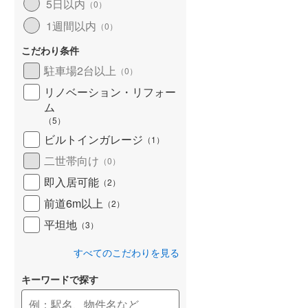
5日以内
（
0
）
1週間以内
（
0
）
こだわり条件
駐車場2台以上
（
0
）
リノベーション・リフォー
ム
（
5
）
ビルトインガレージ
（
1
）
二世帯向け
（
0
）
即入居可能
（
2
）
前道6m以上
（
2
）
平坦地
（
3
）
すべてのこだわりを見る
キーワードで探す