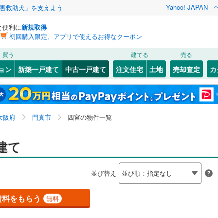
Yahoo! JAPAN
害救助犬」を支えよう
と便利に
新規取得
初回購入限定、アプリで使えるお得なクーポン
検索条件を保存しました
買う
建てる
売る
（JR西日本）
(
0
)
関西本線（JR西日本）
(
0
)
リノベーション
ョン
新築一戸建て
中古一戸建て
注文住宅
土地
売却査定
カ
この検索条件の新着物件通知は、
マイページ
から設定できます。
福知山線
(
0
)
ション・リフォーム
築古・築30年以上
（
4
）
2
)
)
福島区
石原町
(
(
13
3
)
)
岩手
宮城
秋田
山形
関西空港線
(
0
)
(
)
31
)
東淀川区
上野口町
(
(
70
4
)
)
大阪府、門真市、四宮
神奈川
埼玉
千葉
茨城
東線
(
0
)
東海道新幹線
(
0
)
大阪府
門真市
四宮の物件一覧
1
)
)
北区
城垣町
(
7
(
)
2
)
0
)
）
大正区
野里町
オール電化
(
(
30
2
)
)
（
1
）
長野
富山
石川
福井
建て
etro長堀鶴見緑地線
(
0
)
OsakaMetro今里筋線
(
0
)
検索条件を保存する
台以上
4
)
)
（
0
）
城東区
古川町
ビルトインガレージ
(
(
34
1
)
)
（
1
）
tro谷町線
(
0
)
OsakaMetro四つ橋線
(
0
)
閉じる
閉じる
お気に入りリストを見る
お気に入りリストを見る
閉じる
閉じる
岐阜
静岡
三重
並び替え
タ付インターホン
)
)
天王寺区
宮前町
防犯カメラ
(
1
(
)
20
（
)
0
）
マイページ
tro千日前線
(
0
)
OsakaMetro堺筋線
(
0
)
兵庫
京都
滋賀
奈良
(
)
18
)
住吉区
沖町
(
1
(
)
32
)
資料をもらう
無料
線
(
0
)
近鉄奈良線
(
0
)
全体
6
)
)
住之江区
脇田町
(
1
(
)
29
)