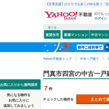
【災害支援】ひとりでも多くの命を救う「災
IDでもっ
ログイン
借りる
北海道
JR
北海道
東海道本線
こだわり条件
リフォーム、
賃貸住宅
新築マンション
中古マンシ
桜島線
(
0
)
リノベー
大阪市
都島区
朝日町
(
(
1
1
東北
青森
（
5
）
阪和線
(
0
)
西淀川区
大橋町
(
3
関東
東京
おおさか
Yahoo!不動産トップ
中古一戸建て
設備
淀川区
小路町
(
(
5
1
港区
常盤町
床暖房
(
17
(
（
1
)
信越・北陸
新潟
地下鉄
門真市四宮の中古一戸
OsakaM
東成区
舟田町
駐車場2
(
(
2
4
OsakaMe
東海
愛知
お気に入りから資料請求
7
件
中央区
宮野町
ＴＶモニ
(
(
2
1
OsakaMe
気になる物件を
（
5
）
近畿
大阪
阿倍野区
打越町
(
1
まとめて
チェックした物件を
お気に入りに
私鉄・その他
近鉄大阪
追加してみましょう
間取り、居室
西成区
江端町
(
(
5
8