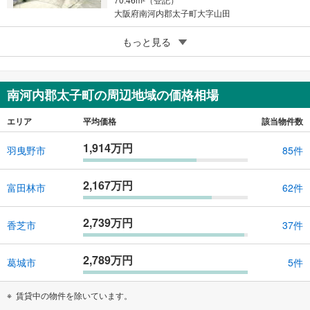
大阪府南河内郡太子町大字山田
5
南河内郡太子町聖和台1丁目
もっと見る
2,368万円
6SLDK
159.81m
2
南河内郡太子町の周辺地域の価格相場
大阪府南河内郡太子町聖和台1丁目
エリア
平均価格
該当物件数
1,914万円
羽曳野市
85件
2,167万円
富田林市
62件
2,739万円
香芝市
37件
2,789万円
葛城市
5件
賃貸中の物件を除いています。