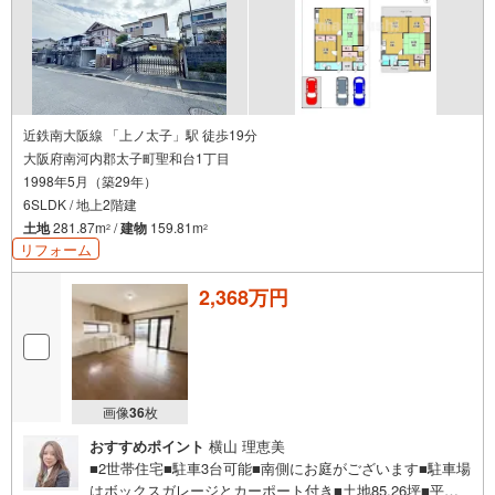
近鉄南大阪線 「上ノ太子」駅 徒歩19分
大阪府南河内郡太子町聖和台1丁目
1998年5月（築29年）
6SLDK / 地上2階建
土地
281.87m
/
建物
159.81m
2
2
リフォーム
2,368万円
画像
36
枚
おすすめポイント
横山 理恵美
■2世帯住宅■駐車3台可能■南側にお庭がございます■駐車場
はボックスガレージとカーポート付き■土地85.26坪■平成1