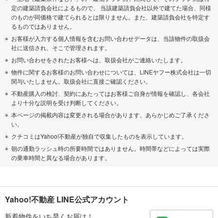
定の建築請負会社によるもので、 当該建築請負会社以外で建てた場合、同様
のものが同価格で建てられるとは限りません。また、建築請負会社を特定す
るものではありません。
お客様が入力する個人情報を含むお問い合わせデータは、当該物件の取扱会
社に送信され、そこで管理されます。
お問い合わせをされたお客様へは、取扱会社がご連絡いたします。
物件に関するお客様のお問い合わせについては、LINEヤフー株式会社は一切
関与いたしません。取扱会社に直接ご確認ください。
不動産購入の検討、契約にあたってはお客様ご自身が情報を確認し、各会社
より十分な説明を受け判断してください。
本ページの掲載内容は変更される場合があります。あらかじめご了承くださ
い。
クチコミはYahoo!不動産が独自で収集したものを表示しています。
朝の通勤ラッシュ時の所要時間ではありません。時間帯などによっては実際
の乗車時間と異なる場合があります。
Yahoo!不動産 LINE公式アカウント
新着物件をいち早くお届け！