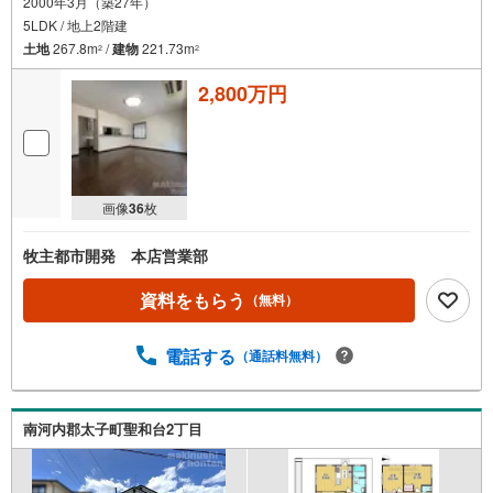
2000年3月（築27年）
5LDK / 地上2階建
土地
267.8m
/
建物
221.73m
2
2
2,800万円
画像
36
枚
牧主都市開発 本店営業部
資料をもらう
（無料）
電話する
（通話料無料）
南河内郡太子町聖和台2丁目