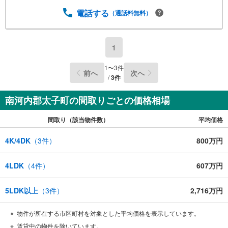
電話する
（通話料無料）
1
1
〜
3
件
前へ
次へ
/
3
件
南河内郡太子町の間取りごとの価格相場
間取り（該当物件数）
平均価格
4K/4DK
（
3
件）
800万円
4LDK
（
4
件）
607万円
5LDK以上
（
3
件）
2,716万円
物件が所在する市区町村を対象とした平均価格を表示しています。
賃貸中の物件を除いています。