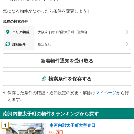
気になる物件がなかったら
条件を変更しよう！
現在の検索条件
大阪府｜南河内郡太子町｜聖和台
エリア/路線
指定なし
詳細条件
こ
新着物件通知を受け取る
の
検
索
検索条件を保存する
条
件
保存した条件の確認・通知設定の変更・解除は
マイページ
から行
で
えます。
通
知
南河内郡太子町の物件をランキングから探す
を
受
1
南河内郡太子町大字春日
け
680万円