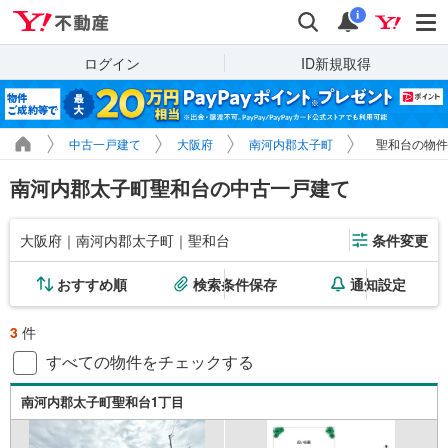
Yahoo!不動産
検索
通知
i
ログイン
ID新規取得
中古一戸建て
大阪府
南河内郡太子町
聖和台の物件
南河内郡太子町聖和台の中古一戸建て
大阪府｜南河内郡太子町｜聖和台
条件変更
おすすめ順
検索条件保存
通知設定
3
件
すべての物件をチェックする
南河内郡太子町聖和台1丁目