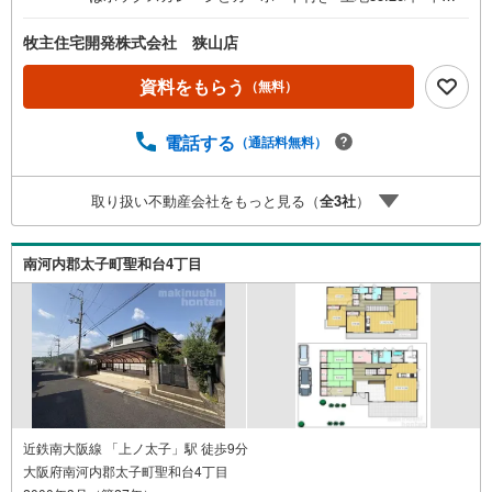
0年建築■室内美装工事完了済みです■ぜひご見学下さい■
牧主住宅開発株式会社 狭山店
資料をもらう
（無料）
電話する
（通話料無料）
取り扱い不動産会社をもっと見る（
全
3
社
）
南河内郡太子町聖和台4丁目
近鉄南大阪線 「上ノ太子」駅 徒歩9分
大阪府南河内郡太子町聖和台4丁目