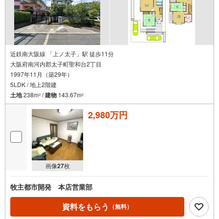
近鉄南大阪線 「上ノ太子」駅 徒歩11分
大阪府南河内郡太子町聖和台2丁目
1997年11月（築29年）
5LDK / 地上2階建
土地
238m
/
建物
143.67m
2
2
2,980万円
画像
27
枚
牧主都市開発 本店営業部
資料をもらう
（無料）