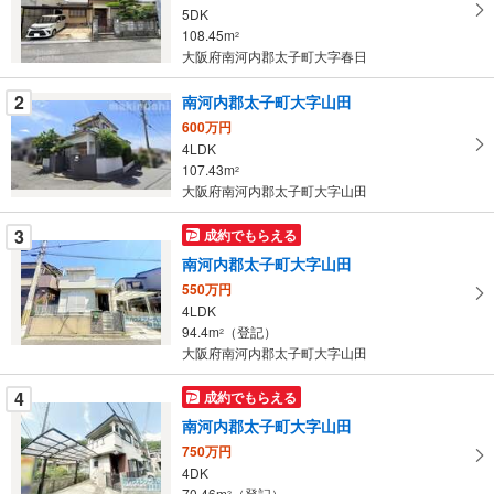
取
5DK
る
108.45m
2
・
大阪府南河内郡太子町大字春日
条
2
南河内郡太子町大字山田
件
を
600万円
4LDK
マ
107.43m
2
イ
大阪府南河内郡太子町大字山田
ペ
ー
3
成約でもらえる
ジ
南河内郡太子町大字山田
に
550万円
保
4LDK
存
94.4m
（登記）
2
す
大阪府南河内郡太子町大字山田
る
4
成約でもらえる
南河内郡太子町大字山田
750万円
4DK
70.46m
（登記）
2