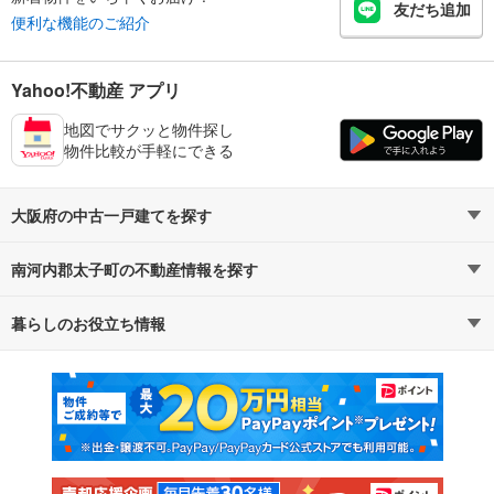
友だち追加
便利な機能のご紹介
Yahoo!不動産 アプリ
地図でサクッと物件探し
物件比較が手軽にできる
大阪府の中古一戸建てを探す
南河内郡太子町の不動産情報を探す
路線・駅から探す
地域から探す
暮らしのお役立ち情報
不動産・住宅
賃貸住宅
通勤・通学時間から探す
地図から探す
マンションカタログ
教えて！住まいの先生
新築マンション
中古マンション
新築一戸建て
中古一戸建て