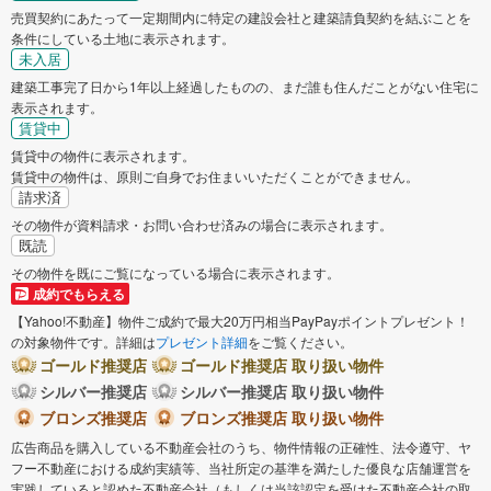
売買契約にあたって一定期間内に特定の建設会社と建築請負契約を結ぶことを
条件にしている土地に表示されます。
未入居
建築工事完了日から1年以上経過したものの、まだ誰も住んだことがない住宅に
表示されます。
賃貸中
賃貸中の物件に表示されます。
賃貸中の物件は、原則ご自身でお住まいいただくことができません。
請求済
その物件が資料請求・お問い合わせ済みの場合に表示されます。
既読
その物件を既にご覧になっている場合に表示されます。
成約でもらえる
【Yahoo!不動産】物件ご成約で最大20万円相当PayPayポイントプレゼント！
の対象物件です。詳細は
プレゼント詳細
をご覧ください。
ゴールド推奨店
ゴールド推奨店 取り扱い物件
シルバー推奨店
シルバー推奨店 取り扱い物件
ブロンズ推奨店
ブロンズ推奨店 取り扱い物件
広告商品を購入している不動産会社のうち、物件情報の正確性、法令遵守、ヤ
フー不動産における成約実績等、当社所定の基準を満たした優良な店舗運営を
実践していると認めた不動産会社（もしくは当該認定を受けた不動産会社の取