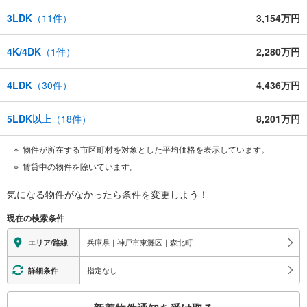
3LDK
（
11
件）
3,154万円
4K/4DK
（
1
件）
2,280万円
4LDK
（
30
件）
4,436万円
5LDK以上
（
18
件）
8,201万円
物件が所在する市区町村を対象とした平均価格を表示しています。
賃貸中の物件を除いています。
気になる物件がなかったら
条件を変更しよう！
現在の検索条件
兵庫県｜神戸市東灘区｜森北町
エリア/路線
指定なし
詳細条件
こ