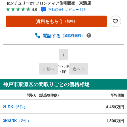
たり・通風良好！・2面バルコニーにつき明るい日差しが差
センチュリー21 フロンティア住宅販売 東灘店
し込みます・1.2階にトイレがあり忙しい朝は助かります
5.0
不動産会社レビュー 16件
ね・周辺は緑に囲まれており落ち着いた環境です 立地・本
山第三小学校まで徒歩約18分・本山中学校まで徒歩約34分
資料をもらう
（無料）
弊社が選ばれる理由 1.お金の扱い方のプロ、ファイナンシ
ャルプランナーが資金計画をサポート！2.買い替えなどに
も対応できる売却専門チームあり！3.たくさんの銀行と繋
電話する
（通話料無料）
がりがあるため、最も低金利になるように審査が可能！4.
物件のお引渡し後に必要になったお家のリフォームも弊社
のリフォームプランナーがご提案！5.定期的にご連絡を繋
1
ぎ、有事の際に迅速にサポートいたします弊社は専門家同
士が連携をとっているため、より多くの知見がございま
1
〜
5
件
前へ
次へ
す。お気軽にお問合せください！
/
5
件
神戸市東灘区の間取りごとの価格相場
間取り（該当物件数）
平均価格
2LDK
（
5
件）
4,459万円
3K/3DK
（
2
件）
1,500万円