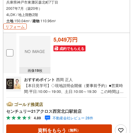
兵庫県神戸市東灘区森北町7丁目
2007年7月（築20年）
4LDK / 地上階数2階
土地
150.04m
/
建物
110.96m
2
2
リフォーム
5,049万円
成約でもらえる
画像
19
枚
おすすめポイント
西岡 正人
【本日見学可】◇現地説明会開催（要事前予約）■営業時
間:平日:10:00～19:00、土日:10:00～19:30 この時間はお
電話でのご案内がスムーズです。【物件の特徴】・駐車並
列2台可能なゆとりの敷地。海まで見渡せる眺望が楽しめま
ゴールド推奨店
す。全居室6帖以上で収納付き、LDKは約18帖ございます♪
センチュリー21アクロス西宮北口駅前店
2026年7月外壁塗装・屋根塗装及びクロス張替、給湯器交
4.89
不動産会社レビュー 28件
換完了予定。○センチュリー21アクロスグループの3つの特
徴○■センチュリー21グループで28年連続No.1（1997年～2
資料をもらう
（無料）
024年兵庫地区仲介実績） 西宮・尼崎・伊丹・宝塚にて8