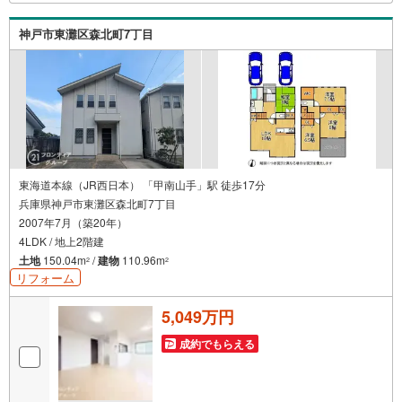
も弊社のリフォームプランナーがご提案！5.定期的にご連
絡を繋ぎ、有事の際に迅速にサポートいたしますお気軽に
神戸市東灘区森北町7丁目
お問合せください！
東海道本線（JR西日本） 「甲南山手」駅 徒歩17分
兵庫県神戸市東灘区森北町7丁目
2007年7月（築20年）
4LDK / 地上2階建
土地
150.04m
/
建物
110.96m
2
2
リフォーム
5,049万円
成約でもらえる