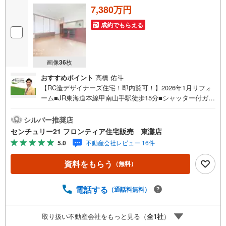
7,380万円
成約でもらえる
画像
36
枚
おすすめポイント
高橋 佑斗
【RC造デザイナーズ住宅！即内覧可！】2026年1月リフォ
ーム■JR東海道本線甲南山手駅徒歩15分■シャッター付ガレ
ージ2台分＋バイク庫■ホームエレベーター完備の2世帯住
宅 特徴・落ち着きのある住環境で静かな暮らし・遠くまで
シルバー推奨店
見渡せる開放的なルーフバルコニーがあり眺望良好 リフォ
センチュリー21 フロンティア住宅販売 東灘店
ーム内容全室クロス張替、洗面室・トイレCF貼替、畳表
5.0
不動産会社レビュー 16件
替、ダウンライト交換、キッチン手元灯交換、モニターホ
ン1台交換、ハウスクリーニング等 立地・神戸市立本山第
資料をもらう
（無料）
三小学校まで徒歩約15分・神戸市立本山中学校まで徒歩約3
1分 弊社が選ばれる理由 1.お金の扱い方のプロ、ファイナ
ンシャルプランナーが資金計画をサポート！2.買い替えな
電話する
（通話料無料）
どにも対応できる売却専門チームあり！3.たくさんの銀行
と繋がりがあるため、最も低金利になるように審査が可
取り扱い不動産会社をもっと見る（
全
1
社
）
能！4.物件のお引渡し後に必要になったお家のリフォーム