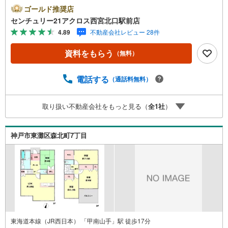
年築のデザイナーズ住宅！シャッター付き車庫2台、バイク
ゴールド推奨店
車庫付き。現状2世帯住宅仕様、ホームエレベーター付き。
センチュリー21アクロス西宮北口駅前店
JR「甲南山手」駅、阪急「芦屋川」駅の2WAYアクセス可
4.89
不動産会社レビュー 28件
能！○センチュリー21アクロスグループの3つの特徴○■セン
チュリー21グループで28年連続No.1（1997年～2024年兵庫
資料をもらう
（無料）
地区仲介実績） 西宮・尼崎・伊丹・宝塚にて8店舗展開
中。阪神間での購入や売却は当店にお任せ下さい■お客様駐
車場、キッズスペースがございます。 8店舗すべて駅前に
電話する
（通話料無料）
ございますが、お車でのお越しも大歓迎です。 お子様連
れでもご安心ください。■取り扱い物件多数ございます。
取り扱い不動産会社をもっと見る（
全
1
社
）
地域密着の当店では2000万円台の新築戸建や、1000万円台
の中古マンションを始め多数物件を取り扱っています。Ya
hoo！不動産に掲載しきれない物件もご紹介できます。
神戸市東灘区森北町7丁目
東海道本線（JR西日本） 「甲南山手」駅 徒歩17分