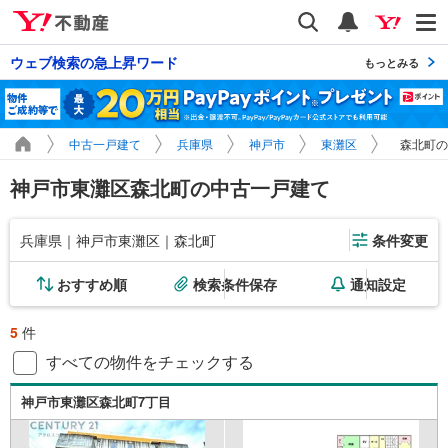
Yahoo!不動産
検索
通知
ウェブ検索の急上昇ワード
もっとみる
中古一戸建て
兵庫県
神戸市
東灘区
森北町の
神戸市東灘区森北町の中古一戸建て
兵庫県｜神戸市東灘区｜森北町
条件変更
おすすめ順
検索条件保存
通知設定
5
件
すべての物件をチェックする
神戸市東灘区森北町7丁目