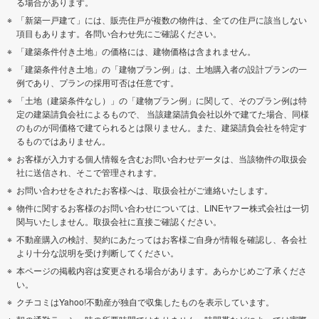
る場合があります。
「新築一戸建て」には、販売住戸が複数の物件は、全ての住戸に該当しない
項目もあります。各問い合わせ先にご確認ください。
「建築条件付き土地」の価格には、建物価格は含まれません。
「建築条件付き土地」の「建物プラン例」は、土地購入者の設計プランの一
例であり、プランの採用可否は任意です。
「土地（建築条件なし）」の「建物プラン例」に関して、そのプラン例は特
定の建築請負会社によるもので、 当該建築請負会社以外で建てた場合、同様
のものが同価格で建てられるとは限りません。また、建築請負会社を特定す
るものではありません。
お客様が入力する個人情報を含むお問い合わせデータは、当該物件の取扱会
社に送信され、そこで管理されます。
お問い合わせをされたお客様へは、取扱会社がご連絡いたします。
物件に関するお客様のお問い合わせについては、LINEヤフー株式会社は一切
関与いたしません。取扱会社に直接ご確認ください。
不動産購入の検討、契約にあたってはお客様ご自身が情報を確認し、各会社
より十分な説明を受け判断してください。
本ページの掲載内容は変更される場合があります。あらかじめご了承くださ
い。
クチコミはYahoo!不動産が独自で収集したものを表示しています。