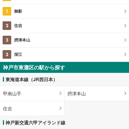
1
御影
3
住吉
3
摂津本山
3
深江
神戸市東灘区の駅から探す
東海道本線（JR西日本）
甲南山手
摂津本山
住吉
神戸新交通六甲アイランド線