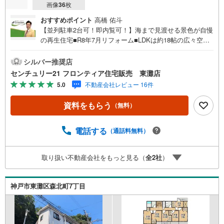
画像
36
枚
おすすめポイント
高橋 佑斗
【並列駐車2台可！即内覧可！】海まで見渡せる景色が自慢
の再生住宅■R8年7月リフォーム■LDKは約18帖の広々空間■
全居室6帖以上のゆとりある間取りと各室に収納完備！ リ
フォーム内容・外壁塗装・屋根塗装・クロス張替え・給湯
シルバー推奨店
器交換 立地・神戸市立本山第三小学校まで徒歩約18分・神
センチュリー21 フロンティア住宅販売 東灘店
戸市立本山中学校まで徒歩約33分 弊社が選ばれる理由 1.お
5.0
不動産会社レビュー 16件
金の扱い方のプロ、ファイナンシャルプランナーが資金計
画をサポート！2.買い替えなどにも対応できる売却専門チ
資料をもらう
（無料）
ームあり！3.たくさんの銀行と繋がりがあるため、最も低
金利になるように審査が可能！4.物件のお引渡し後に必要
になったお家のリフォームも弊社のリフォームプランナー
電話する
（通話料無料）
がご提案！5.定期的にご連絡を繋ぎ、有事の際に迅速にサ
ポートいたします弊社は専門家同士が連携をとっているた
取り扱い不動産会社をもっと見る（
全
2
社
）
め、より多くの知見がございますお気軽にお問合せくださ
い！
神戸市東灘区森北町7丁目