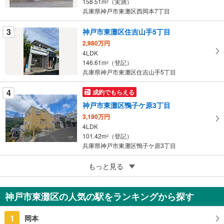
ー
158.51m
（実測）
2
兵庫県神戸市東灘区西岡本7丁目
ジ
に
3
神戸市東灘区住吉山手5丁目
保
2,980万円
存
4LDK
す
146.61m
（登記）
2
る
兵庫県神戸市東灘区住吉山手5丁目
4
成約でもらえる
神戸市東灘区鴨子ケ原3丁目
3,190万円
4LDK
101.42m
（登記）
2
兵庫県神戸市東灘区鴨子ケ原3丁目
5
もっと見る
成約でもらえる
神戸市東灘区本山北町6丁目
1億2,000万円
神戸市東灘区の人気の駅をランキングから探す
8SLDK
312.69m
2
1
岡本
兵庫県神戸市東灘区本山北町6丁目