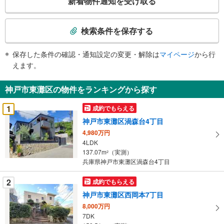
新着物件通知を受け取る
の
検
索
検索条件を保存する
条
件
保存した条件の確認・通知設定の変更・解除は
マイページ
から行
で
えます。
通
知
神戸市東灘区の物件をランキングから探す
を
受
1
成約でもらえる
け
神戸市東灘区渦森台4丁目
取
4,980万円
る
4LDK
・
137.07m
（実測）
2
条
兵庫県神戸市東灘区渦森台4丁目
件
を
2
成約でもらえる
マ
神戸市東灘区西岡本7丁目
イ
8,000万円
ペ
7DK