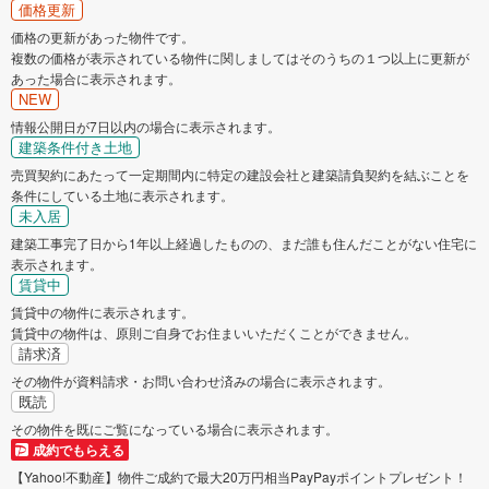
価格更新
価格の更新があった物件です。
複数の価格が表示されている物件に関しましてはそのうちの１つ以上に更新が
あった場合に表示されます。
NEW
情報公開日が7日以内の場合に表示されます。
建築条件付き土地
売買契約にあたって一定期間内に特定の建設会社と建築請負契約を結ぶことを
条件にしている土地に表示されます。
未入居
建築工事完了日から1年以上経過したものの、まだ誰も住んだことがない住宅に
表示されます。
賃貸中
賃貸中の物件に表示されます。
賃貸中の物件は、原則ご自身でお住まいいただくことができません。
請求済
その物件が資料請求・お問い合わせ済みの場合に表示されます。
既読
その物件を既にご覧になっている場合に表示されます。
成約でもらえる
【Yahoo!不動産】物件ご成約で最大20万円相当PayPayポイントプレゼント！