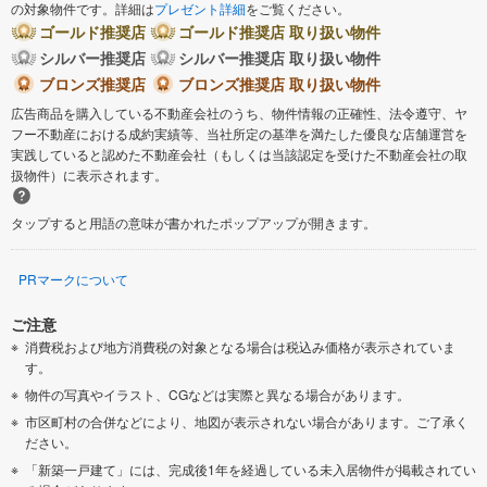
の対象物件です。詳細は
プレゼント詳細
をご覧ください。
ゴールド推奨店
ゴールド推奨店 取り扱い物件
シルバー推奨店
シルバー推奨店 取り扱い物件
ブロンズ推奨店
ブロンズ推奨店 取り扱い物件
広告商品を購入している不動産会社のうち、物件情報の正確性、法令遵守、ヤ
フー不動産における成約実績等、当社所定の基準を満たした優良な店舗運営を
実践していると認めた不動産会社（もしくは当該認定を受けた不動産会社の取
扱物件）に表示されます。
タップすると用語の意味が書かれたポップアップが開きます。
PRマークについて
ご注意
消費税および地方消費税の対象となる場合は税込み価格が表示されていま
す。
物件の写真やイラスト、CGなどは実際と異なる場合があります。
市区町村の合併などにより、地図が表示されない場合があります。ご了承く
ださい。
「新築一戸建て」には、完成後1年を経過している未入居物件が掲載されてい