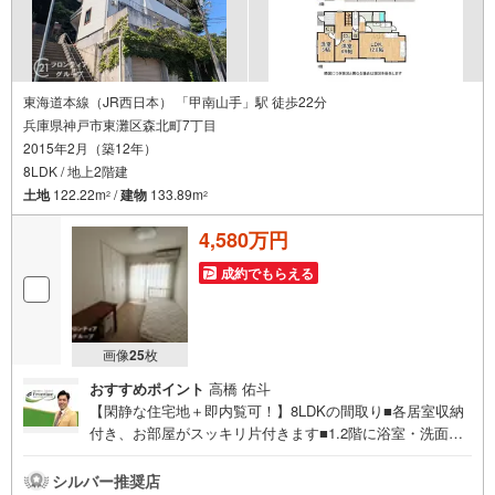
東海道本線（JR西日本） 「甲南山手」駅 徒歩22分
兵庫県神戸市東灘区森北町7丁目
2015年2月（築12年）
8LDK / 地上2階建
土地
122.22m
/
建物
133.89m
2
2
4,580万円
成約でもらえる
画像
25
枚
おすすめポイント
高橋 佑斗
【閑静な住宅地＋即内覧可！】8LDKの間取り■各居室収納
付き、お部屋がスッキリ片付きます■1.2階に浴室・洗面あ
り、2世帯住宅としてもおススメです■お車お持ちの方も安
心な駐車スペース完備 特徴・南向きバルコニーにつき陽当
シルバー推奨店