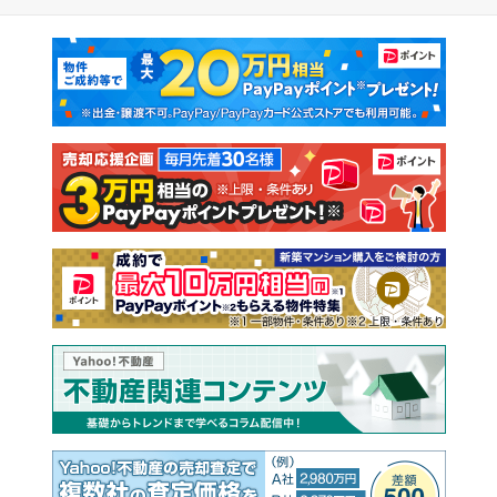
マンションカタログ
教えて！住まいの先生
新築マンション
中古マンション
新築一戸建て
中古一戸建て
注文住宅
土地
売却査定