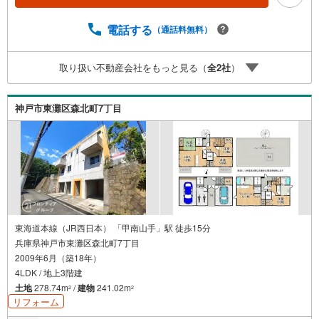
店舗展開中。阪神間での購入や売却は当店にお任せ下さい■
お客様駐車場、キッズスペースがございます。 8店舗すべ
電話する
（通話料無料）
て駅前にございますが、お車でのお越しも大歓迎です。
お子様連れでもご安心ください。■取り扱い物件多数ござい
取り扱い不動産会社をもっと見る（
全
2
社
）
ます。 地域密着の当店では2000万円台の新築戸建や、10
00万円台の中古マンションを始め多数物件を取り扱ってい
ます。Yahoo！不動産に掲載しきれない物件もご紹介でき
神戸市東灘区森北町7丁目
ます。
東海道本線（JR西日本） 「甲南山手」駅 徒歩15分
兵庫県神戸市東灘区森北町7丁目
2009年6月（築18年）
4LDK / 地上3階建
土地
278.74m
/
建物
241.02m
2
2
リフォーム