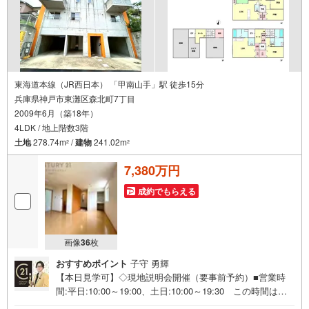
東海道本線（JR西日本） 「甲南山手」駅 徒歩15分
兵庫県神戸市東灘区森北町7丁目
2009年6月（築18年）
4LDK / 地上階数3階
土地
278.74m
/
建物
241.02m
2
2
7,380万円
成約でもらえる
画像
36
枚
おすすめポイント
子守 勇輝
【本日見学可】◇現地説明会開催（要事前予約）■営業時
間:平日:10:00～19:00、土日:10:00～19:30 この時間はお
電話でのご案内がスムーズです。【物件の特徴】・平成21