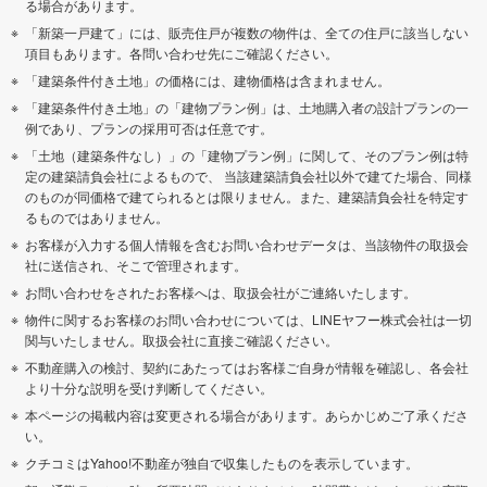
る場合があります。
「新築一戸建て」には、販売住戸が複数の物件は、全ての住戸に該当しない
項目もあります。各問い合わせ先にご確認ください。
「建築条件付き土地」の価格には、建物価格は含まれません。
「建築条件付き土地」の「建物プラン例」は、土地購入者の設計プランの一
例であり、プランの採用可否は任意です。
「土地（建築条件なし）」の「建物プラン例」に関して、そのプラン例は特
定の建築請負会社によるもので、 当該建築請負会社以外で建てた場合、同様
のものが同価格で建てられるとは限りません。また、建築請負会社を特定す
るものではありません。
お客様が入力する個人情報を含むお問い合わせデータは、当該物件の取扱会
社に送信され、そこで管理されます。
お問い合わせをされたお客様へは、取扱会社がご連絡いたします。
物件に関するお客様のお問い合わせについては、LINEヤフー株式会社は一切
関与いたしません。取扱会社に直接ご確認ください。
不動産購入の検討、契約にあたってはお客様ご自身が情報を確認し、各会社
より十分な説明を受け判断してください。
本ページの掲載内容は変更される場合があります。あらかじめご了承くださ
い。
クチコミはYahoo!不動産が独自で収集したものを表示しています。