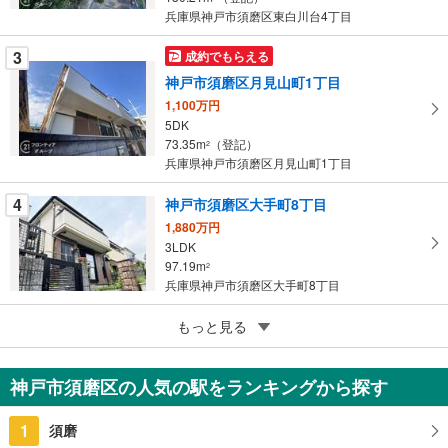
兵庫県神戸市須磨区東白川台4丁目
ジ
に
3
成約でもらえる
保
神戸市須磨区月見山町1丁目
存
す
1,100万円
5DK
る
73.35m
（登記）
2
兵庫県神戸市須磨区月見山町1丁目
4
神戸市須磨区大手町8丁目
1,880万円
3LDK
97.19m
2
兵庫県神戸市須磨区大手町8丁目
5
もっと見る
成約でもらえる
神戸市須磨区妙法寺字兀山
450万円
神戸市須磨区の人気の駅をランキングから探す
5DK
81.69m
（登記）
2
1
須磨
兵庫県神戸市須磨区妙法寺字兀山