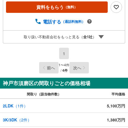
下収納■洗濯物が乾きやすい南向きバルコニー■大切なお車
を雨風から守るビルトインガレージ■小学校が徒歩10分以
資料をもらう
（無料）
内〈リフォーム内容〉・外壁、屋根塗装・キッチン新調・
バス新調・フローリング上張・建具新調・給湯器新調など
電話する
（通話料無料）
〈令和7年5月改装履歴〉・クロス貼替・洗面台、トイレ交
換・畳表替、障子張替などお家探しは、トラストホームに
お任せください！ご相談はお気軽に♪〇定休日はございま
取り扱い不動産会社をもっと見る（
全
1
社
）
せん。お時間帯も、お客様のご都合に可能な限りおこたえ
します♪〇急なご予約も大歓迎です♪〇住宅ローン相談、買
替相談もお任せください！詳しくは弊社HPをご覧ください
1
ませ♪
1
〜
4
件
前へ
次へ
/
4
件
神戸市須磨区の間取りごとの価格相場
間取り（該当物件数）
平均価格
2LDK
（
1
件）
5,100万円
3K/3DK
（
2
件）
1,380万円