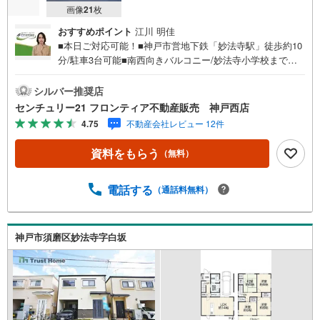
画像
21
枚
おすすめポイント
江川 明佳
■本日ご対応可能！■神戸市営地下鉄「妙法寺駅」徒歩約10
分/駐車3台可能■南西向きバルコニー/妙法寺小学校まで徒
歩3分■マルアイ妙法寺店まで徒歩8分 ■当日のご相談予約は
お電話がスムーズ 特徴・収納スペース豊富・全室南西向
シルバー推奨店
き・出窓・2面採光のお部屋多数・和洋室あり・2階リビン
センチュリー21 フロンティア不動産販売 神戸西店
グ・ビルトインガレージ 立地・神戸市立妙法寺小学校まで
4.75
不動産会社レビュー 12件
徒歩約3分（約190m）・神戸市立横尾中学校まで徒歩約10
分（約750m） 弊社について・センチュリー21グループ売
資料をもらう
（無料）
上販売・契約件数 全国1位の実績（2023年時点・全国991店
舗中）・リフォームなどのご相談承ります！（カーポート
の設置、間取りの一部変更などご提案可能 ）・365日営業
電話する
（通話料無料）
中！お客様のご都合に合わせてご案内 →現地/物件見学（約
30分～）→ご希望条件のご相談（約30分～）→資金計画や
ローンのご相談（約30分～）→ご売却相談（約30分～）お
神戸市須磨区妙法寺字白坂
気軽にお問い合わせください！