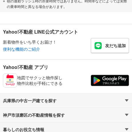
朝の通勤ラッシュ時の所要時間ではありません。時間帯などによっては実際
の乗車時間と異なる場合があります。
Yahoo!不動産 LINE公式アカウント
新着物件をいち早くお届け！
友だち追加
便利な機能のご紹介
Yahoo!不動産 アプリ
地図でサクッと物件探し
物件比較が手軽にできる
兵庫県の中古一戸建てを探す
神戸市須磨区の不動産情報を探す
路線・駅から探す
地域から探す
暮らしのお役立ち情報
不動産・住宅
賃貸住宅
通勤・通学時間から探す
地図から探す