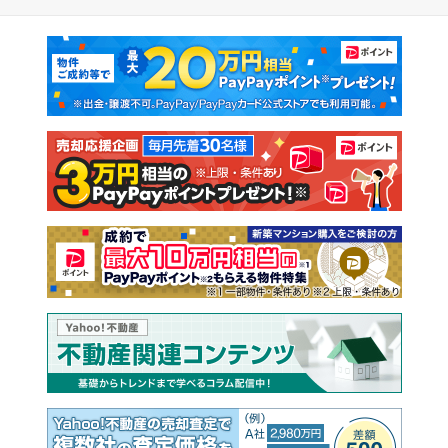
マンションカタログ
教えて！住まいの先生
新築マンション
中古マンション
新築一戸建て
中古一戸建て
注文住宅
土地
売却査定