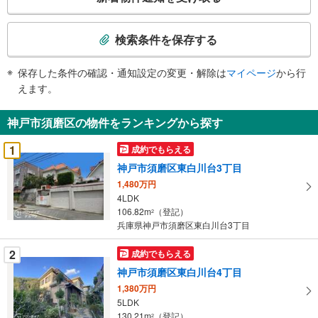
の
検
索
検索条件を保存する
条
件
保存した条件の確認・通知設定の変更・解除は
マイページ
から行
で
えます。
通
知
神戸市須磨区の物件をランキングから探す
を
受
1
成約でもらえる
け
神戸市須磨区東白川台3丁目
取
1,480万円
る
4LDK
・
106.82m
（登記）
2
条
兵庫県神戸市須磨区東白川台3丁目
件
を
2
成約でもらえる
マ
神戸市須磨区東白川台4丁目
イ
1,380万円
ペ
5LDK
ー
130.21m
（登記）
2