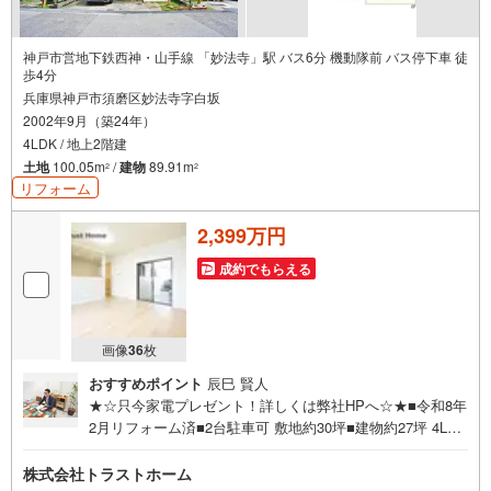
神戸市営地下鉄西神・山手線 「妙法寺」駅 バス6分 機動隊前 バス停下車 徒
歩4分
兵庫県神戸市須磨区妙法寺字白坂
2002年9月（築24年）
4LDK / 地上2階建
土地
100.05m
/
建物
89.91m
2
2
リフォーム
2,399万円
成約でもらえる
画像
36
枚
おすすめポイント
辰巳 賢人
★☆只今家電プレゼント！詳しくは弊社HPへ☆★■令和8年
2月リフォーム済■2台駐車可 敷地約30坪■建物約27坪 4LDK
■オール電化住宅■3面採光＆南向きの明るいリビング■全居
室6帖以上あるゆとりある間取■住空間スッキリ！居室・廊
株式会社トラストホーム