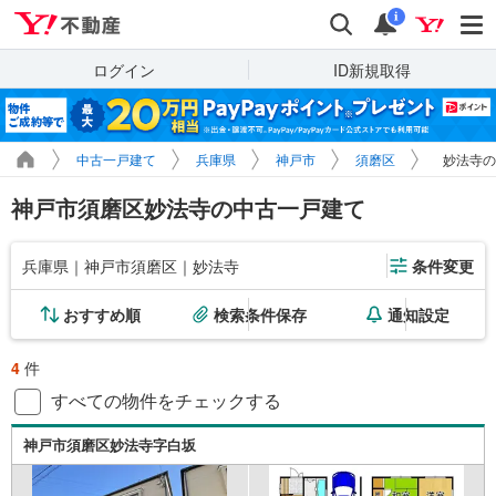
Yahoo!不動産
検索
通知
i
ログイン
ID新規取得
中古一戸建て
兵庫県
神戸市
須磨区
妙法寺の
神戸市須磨区妙法寺の中古一戸建て
兵庫県｜神戸市須磨区｜妙法寺
条件変更
おすすめ順
検索条件保存
通知設定
4
件
すべての物件をチェックする
神戸市須磨区妙法寺字白坂