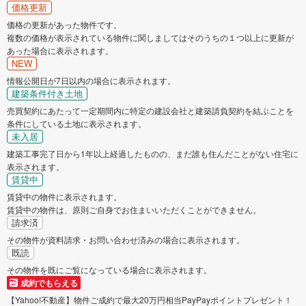
価格更新
価格の更新があった物件です。
複数の価格が表示されている物件に関しましてはそのうちの１つ以上に更新が
あった場合に表示されます。
NEW
情報公開日が7日以内の場合に表示されます。
建築条件付き土地
売買契約にあたって一定期間内に特定の建設会社と建築請負契約を結ぶことを
条件にしている土地に表示されます。
未入居
建築工事完了日から1年以上経過したものの、まだ誰も住んだことがない住宅に
表示されます。
賃貸中
賃貸中の物件に表示されます。
賃貸中の物件は、原則ご自身でお住まいいただくことができません。
請求済
その物件が資料請求・お問い合わせ済みの場合に表示されます。
既読
その物件を既にご覧になっている場合に表示されます。
成約でもらえる
【Yahoo!不動産】物件ご成約で最大20万円相当PayPayポイントプレゼント！