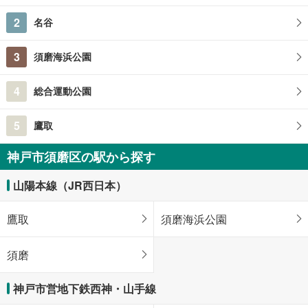
2
名谷
3
須磨海浜公園
4
総合運動公園
5
鷹取
神戸市須磨区の駅から探す
山陽本線（JR西日本）
鷹取
須磨海浜公園
須磨
神戸市営地下鉄西神・山手線