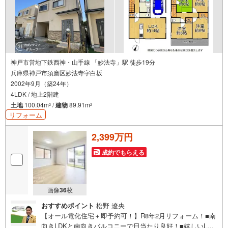
神戸市営地下鉄西神・山手線 「妙法寺」駅 徒歩19分
兵庫県神戸市須磨区妙法寺字白坂
2002年9月（築24年）
4LDK / 地上2階建
土地
100.04m
/
建物
89.91m
2
2
リフォーム
2,399万円
成約でもらえる
画像
36
枚
おすすめポイント
松野 遼央
【オール電化住宅＋即予約可！】R8年2月リフォーム！■南
向きLDKと南向きバルコニーで日当たり良好！■嬉しいL字