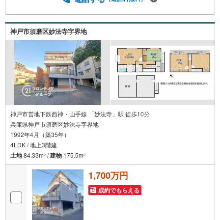
ように審査が可能！4.物件のお引渡し後に必要になったお
家のリフォームも弊社のリフォームプランナーがご提案！
5.定期的にご連絡を繋ぎ、有事の際に迅速にサポートいた
神戸市須磨区妙法寺字界地
します弊社は専門家同士が連携をとっているため、より多
くの知見がございます。お気軽にお問合せください！
神戸市営地下鉄西神・山手線 「妙法寺」駅 徒歩10分
兵庫県神戸市須磨区妙法寺字界地
1992年4月（築35年）
4LDK / 地上3階建
土地
84.33m
/
建物
175.5m
2
2
1,700万円
成約でもらえる