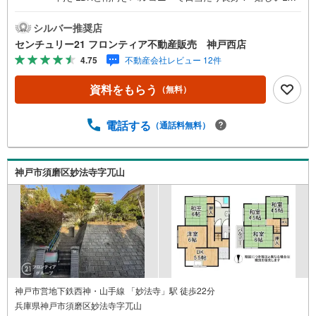
駐車スペース2台可で来客時も安心ですね■広々全居室6帖
以上でレイアウト自由 リフォーム内容・キッチン・お風呂
シルバー推奨店
新品・フローリング上張り、室内クリーニング、白蟻点
センチュリー21 フロンティア不動産販売 神戸西店
検・給湯器・建具交換・外壁塗装、屋根塗装 等 立地・妙
4.75
不動産会社レビュー 12件
法寺小学校まで徒歩約7分・横尾中学校まで徒歩約18分 弊
社が選ばれる理由 1.お金の扱い方のプロ、ファイナンシャ
資料をもらう
（無料）
ルプランナーが資金計画をサポート！2.買い替えなどにも
対応できる売却専門チームあり！3.たくさんの銀行と繋が
りがあるため、最も低金利になるように審査が可能！4.物
電話する
（通話料無料）
件のお引渡し後に必要になったお家のリフォームも弊社の
リフォームプランナーがご提案！5.定期的にご連絡を繋
ぎ、有事の際に迅速にサポートいたします弊社は専門家同
神戸市須磨区妙法寺字兀山
士が連携をとっているため、より多くの知見がございま
す。お気軽にお問合せください！
神戸市営地下鉄西神・山手線 「妙法寺」駅 徒歩22分
兵庫県神戸市須磨区妙法寺字兀山