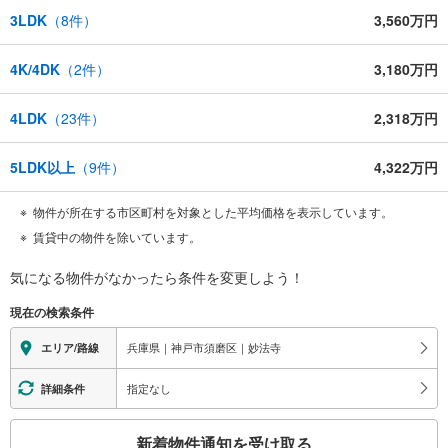
3LDK
（
8
件）
3,560万円
4K/4DK
（
2
件）
3,180万円
4LDK
（
23
件）
2,318万円
5LDK以上
（
9
件）
4,322万円
物件が所在する市区町村を対象とした平均価格を表示しています。
賃貸中の物件を除いています。
気になる物件がなかったら
条件を変更しよう！
現在の検索条件
兵庫県｜神戸市須磨区｜妙法寺
エリア/路線
指定なし
詳細条件
こ
新着物件通知を受け取る