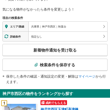
気になる物件がなかったら
条件を変更しよう！
現在の検索条件
兵庫県｜神戸市西区｜秋葉台
エリア/路線
指定なし
詳細条件
こ
新着物件通知を受け取る
の
検
索
検索条件を保存する
条
件
保存した条件の確認・通知設定の変更・解除は
マイページ
から行
で
えます。
通
知
神戸市西区の物件をランキングから探す
を
受
1
成約でもらえる
け
神戸市西区玉津町高津橋