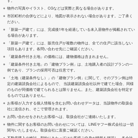
す。
物件の写真やイラスト、CGなどは実際と異なる場合があります。
市区町村の合併などにより、地図が表示されない場合があります。ご了承く
ださい。
「新築一戸建て」には、完成後1年を経過している未入居物件が掲載されてい
る場合があります。
「新築一戸建て」には、販売住戸が複数の物件は、全ての住戸に該当しない
項目もあります。各問い合わせ先にご確認ください。
「建築条件付き土地」の価格には、建物価格は含まれません。
「建築条件付き土地」の「建物プラン例」は、土地購入者の設計プランの一
例であり、プランの採用可否は任意です。
「土地（建築条件なし）」の「建物プラン例」に関して、そのプラン例は特
定の建築請負会社によるもので、 当該建築請負会社以外で建てた場合、同様
のものが同価格で建てられるとは限りません。また、建築請負会社を特定す
るものではありません。
お客様が入力する個人情報を含むお問い合わせデータは、当該物件の取扱会
社に送信され、そこで管理されます。
お問い合わせをされたお客様へは、取扱会社がご連絡いたします。
物件に関するお客様のお問い合わせについては、LINEヤフー株式会社は一切
関与いたしません。取扱会社に直接ご確認ください。
不動産購入の検討、契約にあたってはお客様ご自身が情報を確認し、各会社