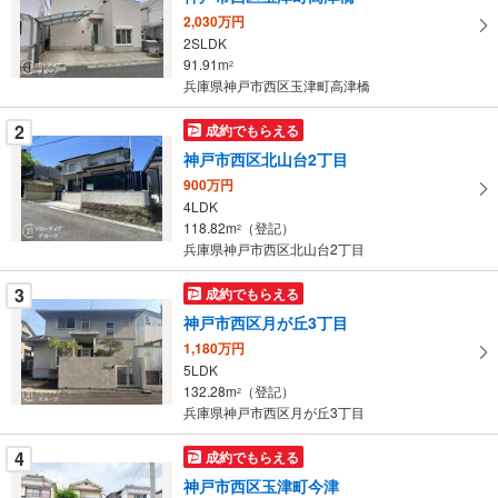
取
2,030万円
る
2SLDK
・
91.91m
2
条
兵庫県神戸市西区玉津町高津橋
件
を
2
成約でもらえる
マ
神戸市西区北山台2丁目
イ
900万円
ペ
4LDK
ー
118.82m
（登記）
2
兵庫県神戸市西区北山台2丁目
ジ
に
3
成約でもらえる
保
神戸市西区月が丘3丁目
存
す
1,180万円
5LDK
る
132.28m
（登記）
2
兵庫県神戸市西区月が丘3丁目
4
成約でもらえる
神戸市西区玉津町今津