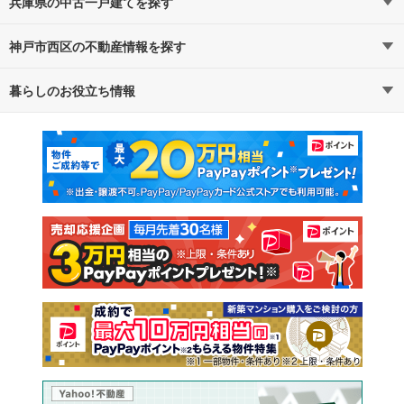
兵庫県の中古一戸建てを探す
神戸市西区の不動産情報を探す
路線・駅から探す
地域から探す
暮らしのお役立ち情報
不動産・住宅
賃貸住宅
通勤・通学時間から探す
地図から探す
マンションカタログ
教えて！住まいの先生
新築マンション
中古マンション
新築一戸建て
中古一戸建て
注文住宅
土地
売却査定