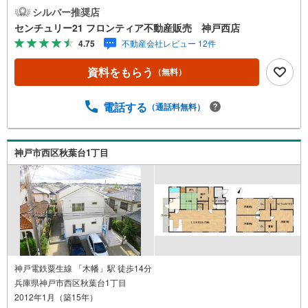
がらお料理ができますね 特徴・全居室6帖以上の広さがあ
シルバー推奨店
りゆったりお使いいただけます・コンビニが近くちょっと
センチュリー21 フロンティア不動産販売 神戸西店
したお買い物に便利です・建替用地としてもご検討ただけ
4.75
不動産会社レビュー 12件
ます 立地・木津小学校まで徒歩約7分・桜が丘中学校まで
徒歩約12分 弊社が選ばれる理由 1.お金の扱い方のプロ、フ
資料をもらう
（無料）
ァイナンシャルプランナーが資金計画をサポート！2.買い
替えなどにも対応できる売却専門チームあり！3.たくさん
の銀行と繋がりがあるため、最も低金利になるように審査
電話する
（通話料無料）
が可能！4.物件のお引渡し後に必要になったお家のリフォ
ームも弊社のリフォームプランナーがご提案！5.定期的に
ご連絡を繋ぎ、有事の際に迅速にサポートいたします弊社
神戸市西区秋葉台1丁目
は専門家同士が連携をとっているため、より多くの知見が
ございます。お気軽にお問合せください！
神戸電鉄粟生線 「木幡」駅 徒歩14分
兵庫県神戸市西区秋葉台1丁目
2012年1月（築15年）