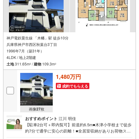
神戸電鉄粟生線 「木幡」駅 徒歩10分
兵庫県神戸市西区秋葉台3丁目
1996年7月（築31年）
4LDK / 地上2階建
土地
311.65m
/
建物
109.3m
2
2
1,480万円
成約でもらえる
画像
27
枚
おすすめポイント
江川 明佳
【駐車2台可＋即内覧可】前道約6.5m■木津小学校まで徒歩
約7分で通学に安心の距離！■全居室収納がありお荷物スッ
キリ片付きます■カウンターキッチンの為、会話を楽しみな