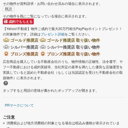
その物件が資料請求・お問い合わせ済みの場合に表示されます。
既読
その物件を既にご覧になっている場合に表示されます。
成約でもらえる
【Yahoo!不動産】物件ご成約で最大20万円相当PayPayポイントプレゼント！
の対象物件です。詳細は
プレゼント詳細
をご覧ください。
ゴールド推奨店
ゴールド推奨店 取り扱い物件
シルバー推奨店
シルバー推奨店 取り扱い物件
ブロンズ推奨店
ブロンズ推奨店 取り扱い物件
広告商品を購入している不動産会社のうち、物件情報の正確性、法令遵守、ヤ
フー不動産における成約実績等、当社所定の基準を満たした優良な店舗運営を
実践していると認めた不動産会社（もしくは当該認定を受けた不動産会社の取
扱物件）に表示されます。
タップすると用語の意味が書かれたポップアップが開きます。
PRマークについて
ご注意
消費税および地方消費税の対象となる場合は税込み価格が表示されていま